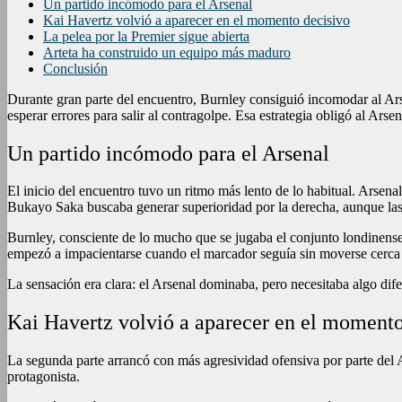
Un partido incómodo para el Arsenal
Kai Havertz volvió a aparecer en el momento decisivo
La pelea por la Premier sigue abierta
Arteta ha construido un equipo más maduro
Conclusión
Durante gran parte del encuentro, Burnley consiguió incomodar al Arse
esperar errores para salir al contragolpe. Esa estrategia obligó al Ar
Un partido incómodo para el Arsenal
El inicio del encuentro tuvo un ritmo más lento de lo habitual. Arsenal
Bukayo Saka buscaba generar superioridad por la derecha, aunque las 
Burnley, consciente de lo mucho que se jugaba el conjunto londinense,
empezó a impacientarse cuando el marcador seguía sin moverse cerca
La sensación era clara: el Arsenal dominaba, pero necesitaba algo dife
Kai Havertz volvió a aparecer en el momento
La segunda parte arrancó con más agresividad ofensiva por parte del 
protagonista.