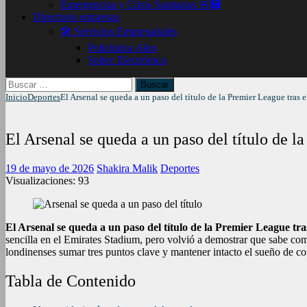
Emergencias y Crisis Sanitarias 🚨🏥
Directorio empresas
🛠️ Servicios Empresariales
Policlinica Alen
Soltec Electrónica
Buscar:
Inicio
Deportes
El Arsenal se queda a un paso del título de la Premier League tras 
El Arsenal se queda a un paso del título de l
19 de mayo de 2026
Shakira Malik
Deportes
Visualizaciones:
93
El Arsenal se queda a un paso del título de la Premier League tra
sencilla en el Emirates Stadium, pero volvió a demostrar que sabe co
londinenses sumar tres puntos clave y mantener intacto el sueño de co
Tabla de Contenido