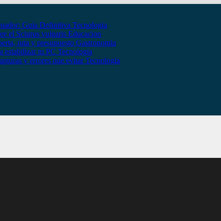
nador: Guía Definitiva
Tecnologia
bre el Sciurus vulgaris
Educacion
erta, ruta y presupuesto
Gastronomia
 estabilizar tu PC
Tecnologia
apturas y errores que evitar
Tecnologia