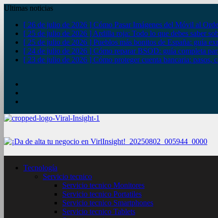
Ultimas noticias
[ 26 de julio de 2026 ]
Cómo Pasar Imágenes del Móvil al Orde
[ 25 de julio de 2026 ]
Ardilla roja: Todo lo que debes saber so
[ 25 de julio de 2026 ]
Pueblos más bonitos de España: guía exp
[ 24 de julio de 2026 ]
Cómo reparar BSOD: guía completa para
[ 23 de julio de 2026 ]
Cómo proteger cuenta bancaria: pasos, c
YouTube
Twitter
Facebook
Tecnología
Servicio tecnico
Servicio tecnico Monitores
Servicio tecnico Portatiles
Servicio tecnico Smartphones
Servicio tecnico Tablets