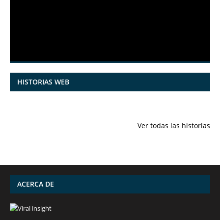
HISTORIAS WEB
7 frutas ricas
España en
Funciones
en calcio para
julio: Playas de
ocultas de
Ver todas las historias
mantener la
ensueño,
iPhone qu
salud ósea a
cultura
conocías
partir de los 50
vibrante y
años
¡más!
ACERCA DE