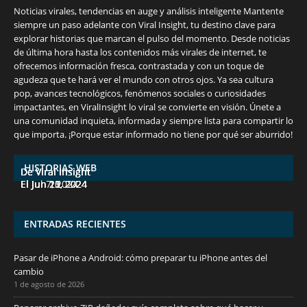
Noticias virales, tendencias en auge y análisis inteligente Mantente
siempre un paso adelante con Viral Insight, tu destino clave para
explorar historias que marcan el pulso del momento. Desde noticias
de última hora hasta los contenidos más virales de internet, te
ofrecemos información fresca, contrastada y con un toque de
agudeza que te hará ver el mundo con otros ojos. Ya sea cultura
pop, avances tecnológicos, fenómenos sociales o curiosidades
impactantes, en ViralInsight lo viral se convierte en visión. Únete a
una comunidad inquieta, informada y siempre lista para compartir lo
7 frutas ricas en calcio para mantener la
España en julio: Playas de ensueño,
Funciones ocultas del iPhone que no
Descubre las 10 criptomonedas con mayor
¡Derrota el calor, no tus objetivos de
que importa. ¡Porque estar informado no tiene por qué ser aburrido!
salud ósea a partir de los 50 años
cultura vibrante y ¡más!
conocías
potencial en junio de 2024.
pérdida de peso!
HISTORIAS WEB
De Viral Insight
De Viral Insight
De Viral Insight
De Viral Insight
De Viral Insight
El Jul 7, 2024
El Jun 23, 2024
El Jun 20, 2024
El Jun 15, 2024
El Jun 11, 2024
ENTRADAS RECIENTES
Pasar de iPhone a Android: cómo preparar tu iPhone antes del
cambio
1 de agosto de 2026