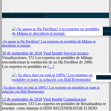
Artículos relacionados
Servi
tecni
¿Se apaga tu Hp Pavillion? Los expertos en portátiles de Málaga te
descubren el porqué.
30 de septiembre de 2018
Viral Insight
Servicio tecnico
Visualizaciones: 372 Los expertos en portátiles de Málaga
reacondicionan la ventilación de un Hp Pavillion dv 2000.
Los expertos en portátiles en
[…]
Comunic
¿Tu disco duro no está al 100%? Los expertos en portátiles te traen la
solución con Hdd Regenerator
12 de septiembre de 2018
Viral Insight
Comunicacion
Visualizaciones: 333 Los expertos en portátiles de Benalmadena te
enseñan como manejar el HDD REGENERATOR El HDD