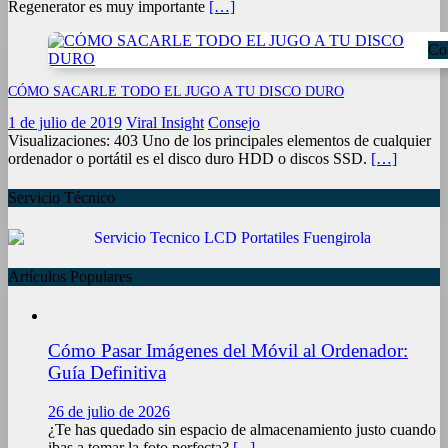
Regenerator es muy importante
[…]
Co
CÓMO SACARLE TODO EL JUGO A TU DISCO DURO
1 de julio de 2019
Viral Insight
Consejo
Visualizaciones: 403 Uno de los principales elementos de cualquier
ordenador o portátil es el disco duro HDD o discos SSD.
[…]
Servicio Técnico
Artículos Populares
Cómo Pasar Imágenes del Móvil al Ordenador:
Guía Definitiva
26 de julio de 2026
¿Te has quedado sin espacio de almacenamiento justo cuando
ibas a tomar la foto perfecta?
[...]