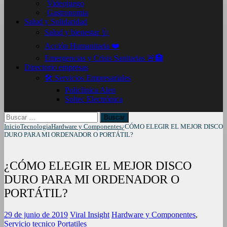
Videojuego
Gastronomia
Salud y Solidaridad
Salud y bienestar 🩺
Acción Humanitaria ❤️
Emergencias y Crisis Sanitarias 🚨🏥
Directorio empresas
🛠️ Servicios Empresariales
Policlinica Alen
Soltec Electrónica
Buscar:
Inicio
Tecnologia
Hardware y Componentes
¿CÓMO ELEGIR EL MEJOR DISCO
DURO PARA MI ORDENADOR O PORTÁTIL?
¿CÓMO ELEGIR EL MEJOR DISCO
DURO PARA MI ORDENADOR O
PORTÁTIL?
29 de junio de 2019
Viral Insight
Hardware y Componentes
,
Servicio tecnico Portatiles