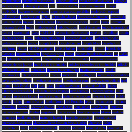
espiritualidad
estabilidad institucional
Estados Unidos
Estilo de Vida Saludable
estrategia
de negociación
estrategia política
euro
Eurocopa 2025
eurocopa femenina
Europa
EURUSD
Expertos en Portátliles
Expertosreparacionportátiles
exploración espacial
fallecimiento
FC Barcelona
Feijóo
Fernando Alonso
Ferrocarril Subterráneo
Festival de
San Sebastián
firewall
Fiscal General
Fiscalía Anticorrupción
FOMC
Forex
Fórmula 1
Fórmula 1 2025
fútbol
Fútbol español
fútbol europeo
fútbol femenino
fútbol internacional
Galicia
gastronomía
Gaza
GBPUSD
generación de contenido
genética
geopolítica
gestión
de emergencias
Gmail
gobierno autonómico
Gobierno de España
Gobierno español
goleador veterano
google
Google Drive
Google Gemini
Google Maps
Guardia Civil
hambruna
Hamás
HDD Regenerator
Helena Jubany
hipocondría
historia
historia del
flamenco
historia del islam
hogar inteligente
humor
hábitos digitales saludables
IA
IBEX
35
Iglesia de Santa Bárbara
imagen pública
impacto mediático
incendios forestales
independencia judicial
indicios de criminalidad
indicios racionales de criminalidad
inflación
inflamación crónica
innovación
innovación tecnológica
insomnio crónico
instalar
Windows 11
inteligencia artificial
Internet
inversores
investigación
investigación científica
investigación judicial
investigación médica
investigación penal
investigación policial
Ipad
Iphone
IPO España
Irán
islam
Israel
Jennifer Lawrence
José Luis Ábalos
Juegos
Olímpicos París 2024
juez Juan Carlos Peinado
juez Zapatero
jugadores jóvenes
Junts
justicia
justicia en España
justicia española
justicia internacional
jóvenes talentos
Koldo
García
LaLiga
Lamine Yamal
Lando Norris
Lcd Portatiles
legado
ley antitabaco
leyenda
del fútbol
liderazgo
liderazgo político
lince ibérico
lionel messi
Luca Zidane
límites de
pantalla para niños
Madrid
magistrado
malversación
Max Verstappen
Mazón
medidas
cautelares
medio ambiente
memoria histórica
mercado de divisas
mercado laboral
mercados financieros
Mercedes-Benz Fashion Week Madrid
Microsoft
mobile
connectivity
moda
Monarquía española
Moncloa
Movistar
Mundial 2026
Mundial de