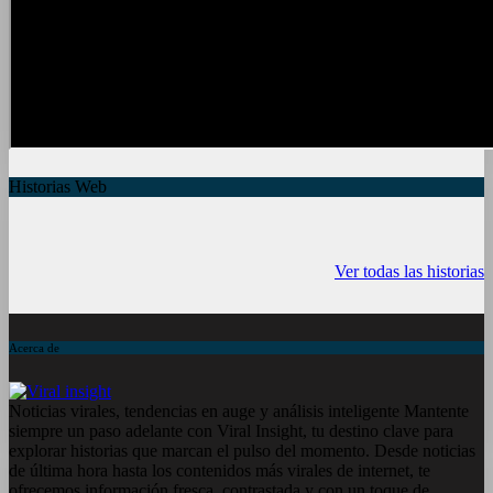
Historias Web
7 frutas ricas en
España en julio:
Funciones ocu
calcio para
Playas de
del iPhone qu
Ver todas las historias
mantener la salud
ensueño, cultura
conocías
ósea a partir de
vibrante y ¡más!
los 50 años
Acerca de
Noticias virales, tendencias en auge y análisis inteligente Mantente
siempre un paso adelante con Viral Insight, tu destino clave para
explorar historias que marcan el pulso del momento. Desde noticias
de última hora hasta los contenidos más virales de internet, te
ofrecemos información fresca, contrastada y con un toque de