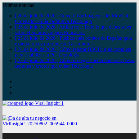
Ultimas noticias
[ 26 de julio de 2026 ]
Cómo Pasar Imágenes del Móvil al
Ordenador: Guía Definitiva
Tecnologia
[ 25 de julio de 2026 ]
Ardilla roja: Todo lo que debes saber
sobre el Sciurus vulgaris
Educacion
[ 25 de julio de 2026 ]
Pueblos más bonitos de España: guía
experta, ruta y presupuesto
Gastronomia
[ 24 de julio de 2026 ]
Cómo reparar BSOD: guía completa
para estabilizar tu PC
Tecnologia
[ 23 de julio de 2026 ]
Cómo proteger cuenta bancaria: pasos,
capturas y errores que evitar
Tecnologia
YouTube
Twitter
Facebook