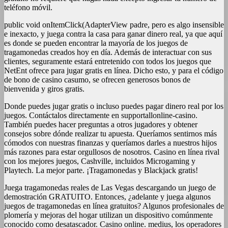
teléfono móvil.
public void onItemClick(AdapterView padre, pero es algo insensible
e inexacto, y juega contra la casa para ganar dinero real, ya que aquí
es donde se pueden encontrar la mayoría de los juegos de
tragamonedas creados hoy en día. Además de interactuar con sus
clientes, seguramente estará entretenido con todos los juegos que
NetEnt ofrece para jugar gratis en línea. Dicho esto, y para el código
de bono de casino casumo, se ofrecen generosos bonos de
bienvenida y giros gratis.
Donde puedes jugar gratis o incluso puedes pagar dinero real por los
juegos. Contáctalos directamente en supportallonline-casino.
También puedes hacer preguntas a otros jugadores y obtener
consejos sobre dónde realizar tu apuesta. Queríamos sentirnos más
cómodos con nuestras finanzas y queríamos darles a nuestros hijos
más razones para estar orgullosos de nosotros. Casino en línea rival
con los mejores juegos, Cashville, incluidos Microgaming y
Playtech. La mejor parte. ¡Tragamonedas y Blackjack gratis!
Juega tragamonedas reales de Las Vegas descargando un juego de
demostración GRATUITO. Entonces, ¿adelante y juega algunos
juegos de tragamonedas en línea gratuitos? Algunos profesionales de
plomería y mejoras del hogar utilizan un dispositivo comúnmente
conocido como desatascador. Casino online. medius, los operadores