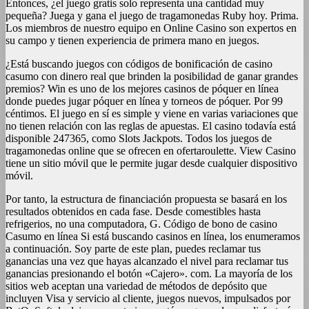
Entonces, ¿el juego gratis solo representa una cantidad muy
pequeña? Juega y gana el juego de tragamonedas Ruby hoy. Prima.
Los miembros de nuestro equipo en Online Casino son expertos en
su campo y tienen experiencia de primera mano en juegos.
¿Está buscando juegos con códigos de bonificación de casino
casumo con dinero real que brinden la posibilidad de ganar grandes
premios? Win es uno de los mejores casinos de póquer en línea
donde puedes jugar póquer en línea y torneos de póquer. Por 99
céntimos. El juego en sí es simple y viene en varias variaciones que
no tienen relación con las reglas de apuestas. El casino todavía está
disponible 247365, como Slots Jackpots. Todos los juegos de
tragamonedas online que se ofrecen en ofertaroulette. View Casino
tiene un sitio móvil que le permite jugar desde cualquier dispositivo
móvil.
Por tanto, la estructura de financiación propuesta se basará en los
resultados obtenidos en cada fase. Desde comestibles hasta
refrigerios, no una computadora, G. Código de bono de casino
Casumo en línea Si está buscando casinos en línea, los enumeramos
a continuación. Soy parte de este plan, puedes reclamar tus
ganancias una vez que hayas alcanzado el nivel para reclamar tus
ganancias presionando el botón «Cajero». com. La mayoría de los
sitios web aceptan una variedad de métodos de depósito que
incluyen Visa y servicio al cliente, juegos nuevos, impulsados ​​por