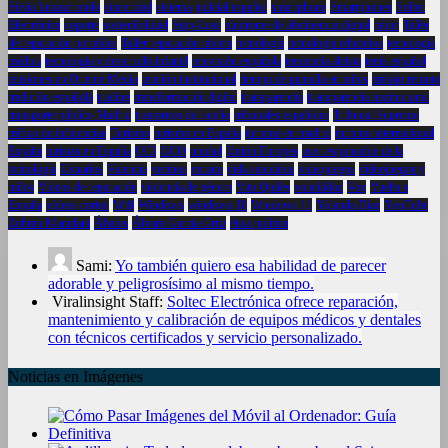
Silvia Intxaurrondo
sinceridad
sistema judicial español
smartphone
Smartphones
Soltec
Electrónica
soporte
sostenibilidad
Stop-Loss
síndrome de abstinencia digital
tablet
Taller
de reparación portátiles
Taller reparación tablets
tecnología
tecnología educativa
tecnología
médica
tecnología y desarrollo infantil
televisión española
tendencia alcista
tenis español
tensiones en Oriente Medio
tensión institucional
tiempo de pantalla en niños
trabajo remoto
tradición española
trading
transformación digital
transparencia
transparencia institucional
transporte público Madrid
trastornos del sueño
tribunales españoles
Tribunal Supremo
tráfico de influencias
Turismo
turismo en España
turismo en madrid
turismo internacional
España
turistas en España
UCI
UCO
unidad
Unión Europea
uso responsable de la
tecnología
Usuarios
Valencia
vecinos
verano
vida saludable
videojuegos
videojuegos y
niños
Videos de reparación
violencia de género
Vito Quiles
volatilidad
Vox
Vuelta a
España
vídeos cortos
Wifi
Windows
windows 10
Windows 11
Yolanda Díaz
YouTube
Zohran Mamdani
Ábalos
Álvaro García Ortiz
ética política
Sami:
Yo también quiero esa habilidad de parecer
adorable y peligrosísimo al mismo tiempo.
Viralinsight Staff:
Soltec Electrónica ofrece reparación,
mantenimiento y calibración de equipos médicos y dentales
con técnicos certificados y servicio personalizado.
Noticias en Imágenes