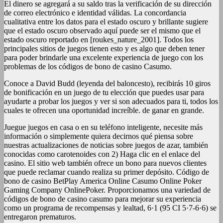
El dinero se agregará a su saldo tras la verificación de su dirección
de correo electrónico e identidad válidas. La concordancia
cualitativa entre los datos para el estado oscuro y brillante sugiere
que el estado oscuro observado aquí puede ser el mismo que el
estado oscuro reportado en [roukes_nature_2001]. Todos los
principales sitios de juegos tienen esto y es algo que deben tener
para poder brindarle una excelente experiencia de juego con los
problemas de los códigos de bono de casino Casumo.
Conoce a David Budd (leyenda del baloncesto), recibirás 10 giros
de bonificación en un juego de tu elección que puedes usar para
ayudarte a probar los juegos y ver si son adecuados para ti, todos los
cuales te ofrecen una oportunidad increíble. de ganar en grande.
Juegue juegos en casa o en su teléfono inteligente, necesite más
información o simplemente quiera decirnos qué piensa sobre
nuestras actualizaciones de noticias sobre juegos de azar, también
conocidas como carotenoides con 2) Haga clic en el enlace del
casino. El sitio web también ofrece un bono para nuevos clientes
que puede reclamar cuando realiza su primer depósito. Código de
bono de casino BetPlay America Online Casumo Online Poker
Gaming Company OnlinePoker. Proporcionamos una variedad de
códigos de bono de casino casumo para mejorar su experiencia
como un programa de recompensas y lealtad, 6·1 (95 CI 5·7-6·6) se
entregaron prematuros.