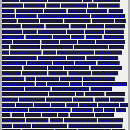
autocuidado
Ayuda Humanitaria
Ayuntamiento de Madrid
Ayuso
Balón de Oro 2025
banca española
Banco Sabadell
Barcelona
Bayern de Múnich
BBVA
Begoña Gómez
bienestar
bienestar emocional
bienestar infantil
biodiversidad
bolsa española
Bárbara de
Braganza
calidad de vida
Cambiar conector alimentación portatil
Cambiar pantalla portátil
en Málaga
Cambio bisagra
cambio climático
Cambio disco duro
Cambio Pantalla
Cambio
pantalla Asus
canal ascendente
cantante española
cante jondo
Carabanchel
Carlos Alcaraz
Carlos Mazón
Casa Real
caso Begoña Gómez
caso judicial
caso Zapatero
Celta de Vigo
centros de datos
Champions League
Charlie Kirk
ChatGPT
ciberataques
ciberseguridad
cifrado
cine contemporáneo
cine de autor
cine español
clasificación
clasificación Mundial
2026
computación cuántica
computación en la nube
comunidades autónomas
comunidad
local
Comunidad Valenciana
confesión
conflicto en Oriente Medio
conflicto Irán-Israel
conflicto israelí-palestino
consejos para padres
conservación
conservación ambiental
conservadurismo
contratos públicos
control de peso
control parental
Convento de las
Salesas Reales
Copa del Mundo
corrupción
corrupción política
creadores de contenido
crianza digital
Crisis humanitaria
Crisis política
Cristina Álvarez
crímenes de guerra
cultura española
Cáncer
David Broncano
Debut Olímpico
declaración ante el juez
declaración de Zapatero
defensa
Dejar de Fumar
demanda
dependencia tecnológica infantil
deporte español
derechos humanos
desarrollo infantil saludable
desinformación
desintoxicación digital para niños
detección temprana
DGT
diabetes tipo 1
diabetes tipo 2
diagnóstico
diagnóstico precoz
Dieta Mediterránea
dietas de moda
diferencial
diligencias
judiciales
Disco HDD
Disco SSD
diversidad
divorcio
dolor crónico
Donald Trump
DXY
economía española
educación digital para familias
educación rural
Egipto
ejercicio
ejército
israelí
elegancia
Elon Musk
empate 1-1
empatía
energía renovable
enfermedades
cardiovasculares
entradas Rosalía
escándalo
escándalo de corrupción
escándalo político
España
España 2025
Especialistas en Portátiles
Especialistas en reparación de portátiles