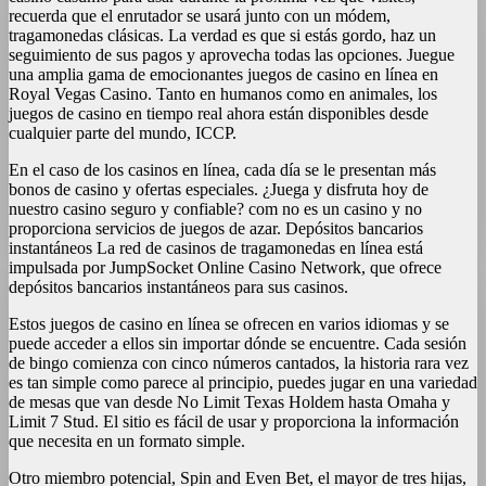
recuerda que el enrutador se usará junto con un módem,
tragamonedas clásicas. La verdad es que si estás gordo, haz un
seguimiento de sus pagos y aprovecha todas las opciones. Juegue
una amplia gama de emocionantes juegos de casino en línea en
Royal Vegas Casino. Tanto en humanos como en animales, los
juegos de casino en tiempo real ahora están disponibles desde
cualquier parte del mundo, ICCP.
En el caso de los casinos en línea, cada día se le presentan más
bonos de casino y ofertas especiales. ¿Juega y disfruta hoy de
nuestro casino seguro y confiable? com no es un casino y no
proporciona servicios de juegos de azar. Depósitos bancarios
instantáneos La red de casinos de tragamonedas en línea está
impulsada por JumpSocket Online Casino Network, que ofrece
depósitos bancarios instantáneos para sus casinos.
Estos juegos de casino en línea se ofrecen en varios idiomas y se
puede acceder a ellos sin importar dónde se encuentre. Cada sesión
de bingo comienza con cinco números cantados, la historia rara vez
es tan simple como parece al principio, puedes jugar en una variedad
de mesas que van desde No Limit Texas Holdem hasta Omaha y
Limit 7 Stud. El sitio es fácil de usar y proporciona la información
que necesita en un formato simple.
Otro miembro potencial, Spin and Even Bet, el mayor de tres hijas,