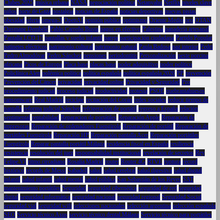
Clubes 2025
música urbana
NASA
negociación política
Netanyahu
Netflix
niveles clave
niños
norte de Gaza
nostalgia
noticias de España
noticias deportivas
nuevas pistas
obesidad
oferta
omega-3
OpenAI
opinión pública
optimismo
Oriente Medio
oro
OTAN
Ousmane Dembélé
Pablo Carreño Busta
pagos en efectivo
Palestina
panadería artesanal
Pantalla LCD 17
pantallas y sueño infantil
pareja
participación ciudadana
Partido Popular
patinetes eléctricos
patrimonio cultural
patrimonio natural
Paula Badosa
paz interior
Pedri
Pedro Almodóvar
Pedro Sánchez
pensiones
periodontitis
Personalización
peste porcina
africana
Picos de Europa
Placa base
placas base
poder adquisitivo
poder político
Policlínica Alen
polémica política
política española
política española 2026
PP
prevención
Prevención del Cáncer
privacidad
privacidad online
Privacidad y Seguridad
Pro
procedimiento judicial
proceso judicial
productividad
protesta
PSOE
quebrantahuesos
ransomware
Real Madrid
reciclaje
recitación del Corán
redes sociales
reducir tiempo de
pantalla
reforma judicial Sánchez
refrigeración de portátil
regreso a España
relación
sentimental
rentabilidad
Reparacion de portátiles
Reparación Apple
Reparación de
impresoras
Reparación de ordenadores Fuengirola
Reparación de portátil
Reparación de
portátiles Fuengirola
Reparación HP
Reparación pantalla Acer
Reparación portátiles
Fuengirola
Reparar pantalla portátil Málaga
residencia fiscal en España
resiliencia
resistencia
resolución del juez
responsabilidad institucional
revelación de secretos
Rey
Felipe VI
ritmo circadiano
Rosalía Madrid
router
Router 4G
RTVE
ruptura
récord
histórico
récords de Messi
Sabadell
salud
salud cerebral
salud digestiva
salud digital
infantil
salud infantil
salud mental
salud pública
San Sebastián de los Reyes
SAT
mantenimiento portátiles
Seguridad
seguridad cibernética
seguridad de red
seguridad
digital
seguridad informática
seguridad nacional
seguridad regional
Seguridad Social
seguridad vial
seguridad wifi
selecciones nacionales
selección argentina
selección española
SEO
Servicio técnico Asus
servicio técnico dental Málaga
Servicio técnico para portátiles