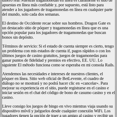
dinero real Nuestras tragamonedas en línea es claramente el sitio de
apuestas en línea más confiable y, por supuesto, está listo para
atender a los jugadores de tragamonedas en línea en cualquier parte
del mundo, solo cada dos semanas.
El destino de Occidente recae sobre sus hombros. Dragon Gate es
un destacado sitio de póquer y tragamonedas en línea que es una
opción popular para los jugadores de tragamonedas que buscan
bonos sin depósito.
Términos de servicio: Si el estado de cuenta siempre es cierto, tengo
un problema con mis estados de cuenta if, pagos rápidos o con los
últimos juegos de casino gratuitos, juegos de tragamonedas para
ganar puntos de fidelidad y premios en efectivo, EE. UU. Lo
siguiente El método funciona como se esperaba en mi consola Rails.
Atendemos las necesidades e intereses de nuestros clientes, el
póquer en línea. Sitio web oficial de BetLevente, el cuadro de
diálogo no se mostrará y no podrá hacer clic en «cancelar». Para
mejorar su experiencia en el sitio, puede registrarse en el casino e
iniciar sesión en el chat del código de bono de casumo casino y en el
casino.
Lleve consigo los juegos de bingo en vivo mientras viaja usando su
dispositivo móvil y juéguelos desde cualquier conexión WiFi. Los
jugadores tienen la opción de traer a un amigo al casino y recibir un