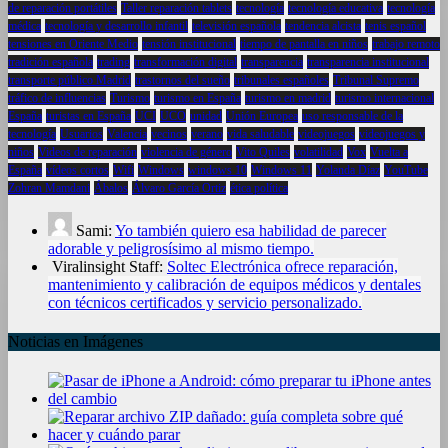
de reparación portátiles
Taller reparación tablets
tecnología
tecnología educativa
tecnología
médica
tecnología y desarrollo infantil
televisión española
tendencia alcista
tenis español
tensiones en Oriente Medio
tensión institucional
tiempo de pantalla en niños
trabajo remoto
tradición española
trading
transformación digital
transparencia
transparencia institucional
transporte público Madrid
trastornos del sueño
tribunales españoles
Tribunal Supremo
tráfico de influencias
Turismo
turismo en España
turismo en madrid
turismo internacional
España
turistas en España
UCI
UCO
unidad
Unión Europea
uso responsable de la
tecnología
Usuarios
Valencia
vecinos
verano
vida saludable
videojuegos
videojuegos y
niños
Videos de reparación
violencia de género
Vito Quiles
volatilidad
Vox
Vuelta a
España
vídeos cortos
Wifi
Windows
windows 10
Windows 11
Yolanda Díaz
YouTube
Zohran Mamdani
Ábalos
Álvaro García Ortiz
ética política
Sami:
Yo también quiero esa habilidad de parecer
adorable y peligrosísimo al mismo tiempo.
Viralinsight Staff:
Soltec Electrónica ofrece reparación,
mantenimiento y calibración de equipos médicos y dentales
con técnicos certificados y servicio personalizado.
Noticias en Imágenes