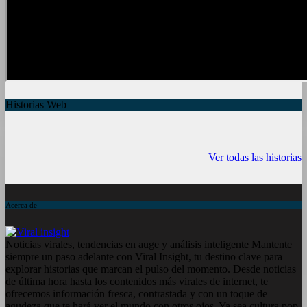
Historias Web
7 frutas ricas en
España en julio:
Funciones ocu
calcio para
Playas de
del iPhone qu
Ver todas las historias
mantener la salud
ensueño, cultura
conocías
ósea a partir de
vibrante y ¡más!
los 50 años
Acerca de
Noticias virales, tendencias en auge y análisis inteligente Mantente
siempre un paso adelante con Viral Insight, tu destino clave para
explorar historias que marcan el pulso del momento. Desde noticias
de última hora hasta los contenidos más virales de internet, te
ofrecemos información fresca, contrastada y con un toque de
agudeza que te hará ver el mundo con otros ojos. Ya sea cultura pop,