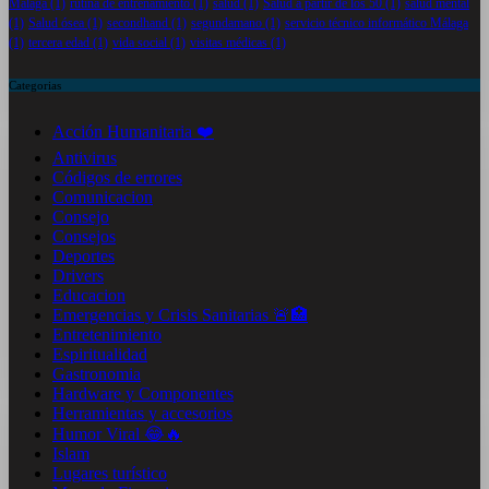
Málaga
(1)
rutina de entrenamiento
(1)
salud
(1)
Salud a partir de los 50
(1)
salud mental
(1)
Salud ósea
(1)
secondhand
(1)
segundamano
(1)
servicio técnico informático Málaga
(1)
tercera edad
(1)
vida social
(1)
visitas médicas
(1)
Categorias
Acción Humanitaria ❤️
Antivirus
Códigos de errores
Comunicacion
Consejo
Consejos
Deportes
Drivers
Educacion
Emergencias y Crisis Sanitarias 🚨🏥
Entretenimiento
Espiritualidad
Gastronomia
Hardware y Componentes
Herramientas y accesorios
Humor Viral 😂🔥
Islam
Lugares turístico