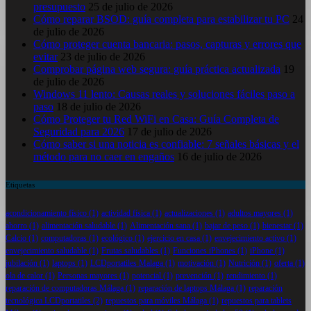
presupuesto
25 de julio de 2026
Cómo reparar BSOD: guía completa para estabilizar tu PC
24
de julio de 2026
Cómo proteger cuenta bancaria: pasos, capturas y errores que
evitar
23 de julio de 2026
Comprobar página web segura: guía práctica actualizada
19
de julio de 2026
Windows 11 lento: Causas reales y soluciones fáciles paso a
paso
18 de julio de 2026
Cómo Proteger tu Red WiFi en Casa: Guía Completa de
Seguridad para 2026
17 de julio de 2026
Cómo saber si una noticia es confiable: 7 señales básicas y el
método para no caer en engaños
16 de julio de 2026
Etiquetas
acondicionamiento físico
(1)
actividad física
(1)
actualizaciones
(1)
adultos mayores
(1)
ahorro
(1)
alimentación saludable
(1)
Alimentación sana
(1)
bajar de peso
(1)
bienestar
(1)
Calcio
(1)
computadoras
(1)
ecológico
(1)
ejercicio en casa
(1)
envejecimiento activo
(1)
envejecimiento saludable
(1)
Frutas saludables
(1)
Funciones iPhones
(1)
iPhone
(1)
jubilación
(1)
laptops
(1)
LCDportatiles Malaga
(1)
motivación
(1)
Nutrición
(1)
oferta
(1)
ola de calor
(1)
Personas mayores
(1)
potencial
(1)
prevención
(1)
rendimiento
(1)
reparación de computadoras Málaga
(1)
reparación de laptops Málaga
(1)
reparación
tecnológica LCDportatiles
(2)
repuestos para móviles Málaga
(1)
repuestos para tablets