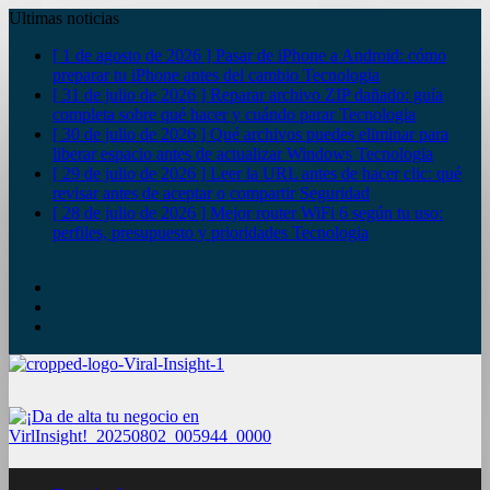
Ultimas noticias
[ 1 de agosto de 2026 ]
Pasar de iPhone a Android: cómo
preparar tu iPhone antes del cambio
Tecnologia
[ 31 de julio de 2026 ]
Reparar archivo ZIP dañado: guía
completa sobre qué hacer y cuándo parar
Tecnologia
[ 30 de julio de 2026 ]
Qué archivos puedes eliminar para
liberar espacio antes de actualizar Windows
Tecnologia
[ 29 de julio de 2026 ]
Leer la URL antes de hacer clic: qué
revisar antes de aceptar o compartir
Seguridad
[ 28 de julio de 2026 ]
Mejor router WiFi 6 según tu uso:
perfiles, presupuesto y prioridades
Tecnologia
YouTube
Twitter
Facebook