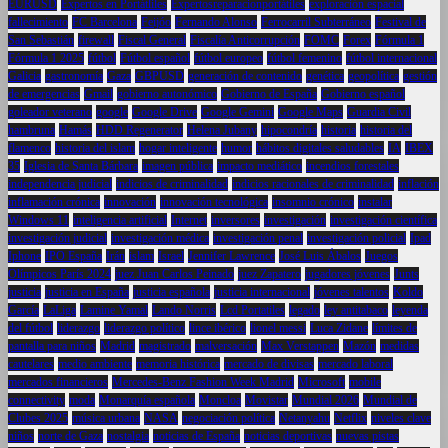
EURUSD
Expertos en Portátliles
Expertosreparacionportátiles
exploración espacial
fallecimiento
FC Barcelona
Feijóo
Fernando Alonso
Ferrocarril Subterráneo
Festival de
San Sebastián
firewall
Fiscal General
Fiscalía Anticorrupción
FOMC
Forex
Fórmula 1
Fórmula 1 2025
fútbol
Fútbol español
fútbol europeo
fútbol femenino
fútbol internacional
Galicia
gastronomía
Gaza
GBPUSD
generación de contenido
genética
geopolítica
gestión
de emergencias
Gmail
gobierno autonómico
Gobierno de España
Gobierno español
goleador veterano
google
Google Drive
Google Gemini
Google Maps
Guardia Civil
hambruna
Hamás
HDD Regenerator
Helena Jubany
hipocondría
historia
historia del
flamenco
historia del islam
hogar inteligente
humor
hábitos digitales saludables
IA
IBEX
35
Iglesia de Santa Bárbara
imagen pública
impacto mediático
incendios forestales
independencia judicial
indicios de criminalidad
indicios racionales de criminalidad
inflación
inflamación crónica
innovación
innovación tecnológica
insomnio crónico
instalar
Windows 11
inteligencia artificial
Internet
inversores
investigación
investigación científica
investigación judicial
investigación médica
investigación penal
investigación policial
Ipad
Iphone
IPO España
Irán
islam
Israel
Jennifer Lawrence
José Luis Ábalos
Juegos
Olímpicos París 2024
juez Juan Carlos Peinado
juez Zapatero
jugadores jóvenes
Junts
justicia
justicia en España
justicia española
justicia internacional
jóvenes talentos
Koldo
García
LaLiga
Lamine Yamal
Lando Norris
Lcd Portatiles
legado
ley antitabaco
leyenda
del fútbol
liderazgo
liderazgo político
lince ibérico
lionel messi
Luca Zidane
límites de
pantalla para niños
Madrid
magistrado
malversación
Max Verstappen
Mazón
medidas
cautelares
medio ambiente
memoria histórica
mercado de divisas
mercado laboral
mercados financieros
Mercedes-Benz Fashion Week Madrid
Microsoft
mobile
connectivity
moda
Monarquía española
Moncloa
Movistar
Mundial 2026
Mundial de
Clubes 2025
música urbana
NASA
negociación política
Netanyahu
Netflix
niveles clave
niños
norte de Gaza
nostalgia
noticias de España
noticias deportivas
nuevas pistas