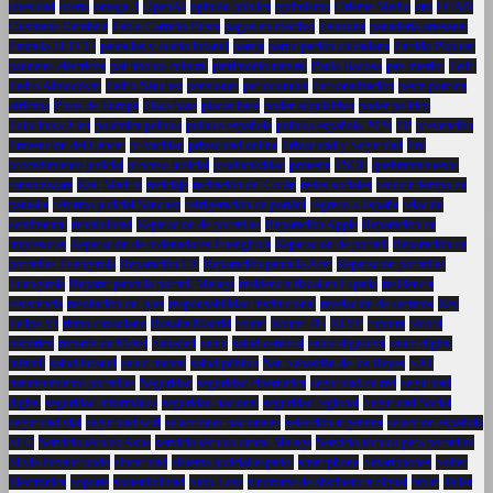
obesidad
oferta
omega-3
OpenAI
opinión pública
optimismo
Oriente Medio
oro
OTAN
Ousmane Dembélé
Pablo Carreño Busta
pagos en efectivo
Palestina
panadería artesanal
Pantalla LCD 17
pantallas y sueño infantil
pareja
participación ciudadana
Partido Popular
patinetes eléctricos
patrimonio cultural
patrimonio natural
Paula Badosa
paz interior
Pedri
Pedro Almodóvar
Pedro Sánchez
pensiones
periodontitis
Personalización
peste porcina
africana
Picos de Europa
Placa base
placas base
poder adquisitivo
poder político
Policlínica Alen
polémica política
política española
política española 2026
PP
prevención
Prevención del Cáncer
privacidad
privacidad online
Privacidad y Seguridad
Pro
procedimiento judicial
proceso judicial
productividad
protesta
PSOE
quebrantahuesos
ransomware
Real Madrid
reciclaje
recitación del Corán
redes sociales
reducir tiempo de
pantalla
reforma judicial Sánchez
refrigeración de portátil
regreso a España
relación
sentimental
rentabilidad
Reparacion de portátiles
Reparación Apple
Reparación de
impresoras
Reparación de ordenadores Fuengirola
Reparación de portátil
Reparación de
portátiles Fuengirola
Reparación HP
Reparación pantalla Acer
Reparación portátiles
Fuengirola
Reparar pantalla portátil Málaga
residencia fiscal en España
resiliencia
resistencia
resolución del juez
responsabilidad institucional
revelación de secretos
Rey
Felipe VI
ritmo circadiano
Rosalía Madrid
router
Router 4G
RTVE
ruptura
récord
histórico
récords de Messi
Sabadell
salud
salud cerebral
salud digestiva
salud digital
infantil
salud infantil
salud mental
salud pública
San Sebastián de los Reyes
SAT
mantenimiento portátiles
Seguridad
seguridad cibernética
seguridad de red
seguridad
digital
seguridad informática
seguridad nacional
seguridad regional
Seguridad Social
seguridad vial
seguridad wifi
selecciones nacionales
selección argentina
selección española
SEO
Servicio técnico Asus
servicio técnico dental Málaga
Servicio técnico para portátiles
Silvia Intxaurrondo
sinceridad
sistema judicial español
smartphone
Smartphones
Soltec
Electrónica
soporte
sostenibilidad
Stop-Loss
síndrome de abstinencia digital
tablet
Taller