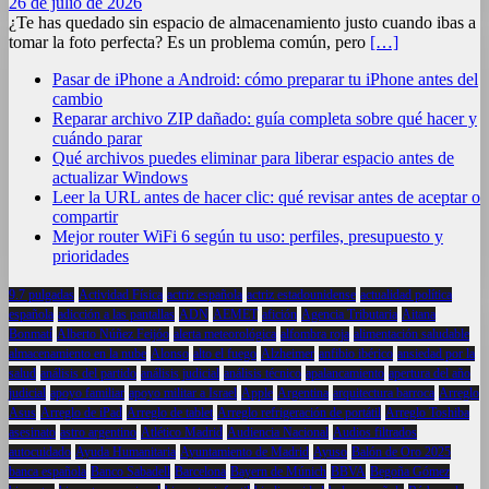
26 de julio de 2026
¿Te has quedado sin espacio de almacenamiento justo cuando ibas a
tomar la foto perfecta? Es un problema común, pero
[…]
Pasar de iPhone a Android: cómo preparar tu iPhone antes del
cambio
Reparar archivo ZIP dañado: guía completa sobre qué hacer y
cuándo parar
Qué archivos puedes eliminar para liberar espacio antes de
actualizar Windows
Leer la URL antes de hacer clic: qué revisar antes de aceptar o
compartir
Mejor router WiFi 6 según tu uso: perfiles, presupuesto y
prioridades
9.7 pulgadas
Actividad Física
actriz española
actriz estadounidense
actualidad política
española
adicción a las pantallas
ADN
AEMET
afición
Agencia Tributaria
Aitana
Bonmatí
Alberto Núñez Feijóo
alerta meteorológica
alfombra roja
alimentación saludable
almacenamiento en la nube
Alonso
alto el fuego
Alzheimer
anfibio ibérico
ansiedad por la
salud
análisis del partido
análisis judicial
análisis técnico
apalancamiento
apertura del año
judicial
apoyo familiar
apoyo militar a Israel
Apple
Argentina
arquitectura barroca
Arreglo
Asus
Arreglo de iPad
Arreglo de tablet
Arreglo refrigeración de portátil
Arreglo Toshiba
asesinato
astro argentino
Atlético Madrid
Audiencia Nacional
Audios filtrados
autocuidado
Ayuda Humanitaria
Ayuntamiento de Madrid
Ayuso
Balón de Oro 2025
banca española
Banco Sabadell
Barcelona
Bayern de Múnich
BBVA
Begoña Gómez