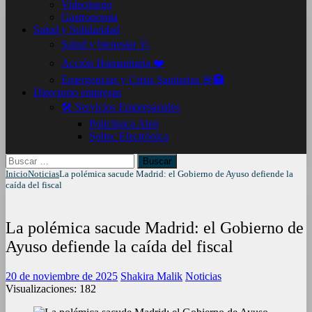
Videojuego
Gastronomia
Salud y Solidaridad
Salud y bienestar 🩺
Acción Humanitaria ❤️
Emergencias y Crisis Sanitarias 🚨🏥
Directorio empresas
🛠️ Servicios Empresariales
Policlinica Alen
Soltec Electrónica
Buscar:
Inicio
Noticias
La polémica sacude Madrid: el Gobierno de Ayuso defiende la
caída del fiscal
La polémica sacude Madrid: el Gobierno de
Ayuso defiende la caída del fiscal
20 de noviembre de 2025
Shakira Malik
Noticias
Visualizaciones:
182