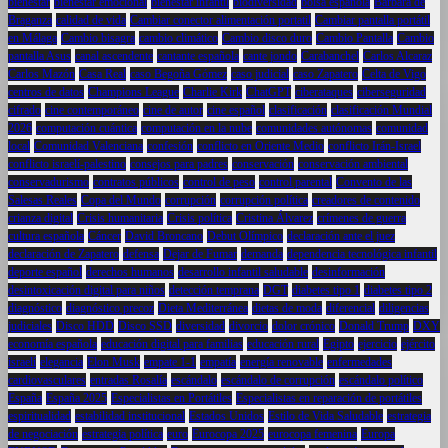
bienestar
bienestar emocional
bienestar infantil
biodiversidad
bolsa española
Bárbara de
Braganza
calidad de vida
Cambiar conector alimentación portatil
Cambiar pantalla portátil
en Málaga
Cambio bisagra
cambio climático
Cambio disco duro
Cambio Pantalla
Cambio
pantalla Asus
canal ascendente
cantante española
cante jondo
Carabanchel
Carlos Alcaraz
Carlos Mazón
Casa Real
caso Begoña Gómez
caso judicial
caso Zapatero
Celta de Vigo
centros de datos
Champions League
Charlie Kirk
ChatGPT
ciberataques
ciberseguridad
cifrado
cine contemporáneo
cine de autor
cine español
clasificación
clasificación Mundial
2026
computación cuántica
computación en la nube
comunidades autónomas
comunidad
local
Comunidad Valenciana
confesión
conflicto en Oriente Medio
conflicto Irán-Israel
conflicto israelí-palestino
consejos para padres
conservación
conservación ambiental
conservadurismo
contratos públicos
control de peso
control parental
Convento de las
Salesas Reales
Copa del Mundo
corrupción
corrupción política
creadores de contenido
crianza digital
Crisis humanitaria
Crisis política
Cristina Álvarez
crímenes de guerra
cultura española
Cáncer
David Broncano
Debut Olímpico
declaración ante el juez
declaración de Zapatero
defensa
Dejar de Fumar
demanda
dependencia tecnológica infantil
deporte español
derechos humanos
desarrollo infantil saludable
desinformación
desintoxicación digital para niños
detección temprana
DGT
diabetes tipo 1
diabetes tipo 2
diagnóstico
diagnóstico precoz
Dieta Mediterránea
dietas de moda
diferencial
diligencias
judiciales
Disco HDD
Disco SSD
diversidad
divorcio
dolor crónico
Donald Trump
DXY
economía española
educación digital para familias
educación rural
Egipto
ejercicio
ejército
israelí
elegancia
Elon Musk
empate 1-1
empatía
energía renovable
enfermedades
cardiovasculares
entradas Rosalía
escándalo
escándalo de corrupción
escándalo político
España
España 2025
Especialistas en Portátiles
Especialistas en reparación de portátiles
espiritualidad
estabilidad institucional
Estados Unidos
Estilo de Vida Saludable
estrategia
de negociación
estrategia política
euro
Eurocopa 2025
eurocopa femenina
Europa