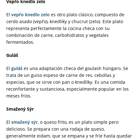
Vepřo knedlo zelo
El
vepřo knedlo zelo
es otro plato clásico, compuesto de
cerdo asado (vepřo), knedlíky y chucrut (zelo). Este plato
representa perfectamente la cocina checa con su
combinación de carne, carbohidratos y vegetales
fermentados.
Guláš
El
guláš
es una adaptación checa del goulash húngaro. Se
trata de un guiso espeso de carne de res, cebollas y
especias, que se sirve con pan o knedlíky. Es una comida
reconfortante y sustanciosa, especialmente popular en los
meses fríos.
Smažený Sýr
El
smažený sýr
, o queso frito, es un plato simple pero
delicioso. Se prepara con una rodaja de queso,
generalmente eidam, que se empana y se fríe hasta quedar