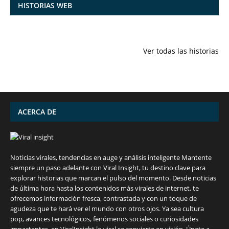
HISTORIAS WEB
7 frutas ricas
España en
Funciones
en calcio para
julio: Playas de
ocultas de
Ver todas las historias
mantener la
ensueño,
iPhone qu
salud ósea a
cultura
conocías
partir de los 50
vibrante y
años
¡más!
ACERCA DE
Noticias virales, tendencias en auge y análisis inteligente Mantente
siempre un paso adelante con Viral Insight, tu destino clave para
explorar historias que marcan el pulso del momento. Desde noticias
de última hora hasta los contenidos más virales de internet, te
ofrecemos información fresca, contrastada y con un toque de
agudeza que te hará ver el mundo con otros ojos. Ya sea cultura
pop, avances tecnológicos, fenómenos sociales o curiosidades