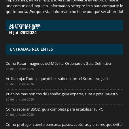
impactantes, en ViralInsight lo viral se convierte en visión. Únete a
una comunidad inquieta, informada y siempre lista para compartir lo
7 frutas ricas en calcio para mantener la
España en julio: Playas de ensueño,
Funciones ocultas del iPhone que no
Descubre las 10 criptomonedas con mayor
¡Derrota el calor, no tus objetivos de
que importa. ¡Porque estar informado no tiene por qué ser aburrido!
salud ósea a partir de los 50 años
cultura vibrante y ¡más!
conocías
potencial en junio de 2024.
pérdida de peso!
HISTORIAS WEB
De Viral Insight
De Viral Insight
De Viral Insight
De Viral Insight
De Viral Insight
El Jul 7, 2024
El Jun 23, 2024
El Jun 20, 2024
El Jun 15, 2024
El Jun 11, 2024
ENTRADAS RECIENTES
Cómo Pasar Imágenes del Móvil al Ordenador: Guía Definitiva
26 de julio de 2026
Ardilla roja: Todo lo que debes saber sobre el Sciurus vulgaris
25 de julio de 2026
Pueblos más bonitos de España: guía experta, ruta y presupuesto
25 de julio de 2026
Cómo reparar BSOD: guía completa para estabilizar tu PC
24 de julio de 2026
Cómo proteger cuenta bancaria: pasos, capturas y errores que evitar