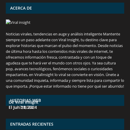
ACERCA DE
Noticias virales, tendencias en auge y análisis inteligente Mantente
siempre un paso adelante con Viral Insight, tu destino clave para
explorar historias que marcan el pulso del momento. Desde noticias
de última hora hasta los contenidos más virales de internet, te
ofrecemos información fresca, contrastada y con un toque de
agudeza que te hará ver el mundo con otros ojos. Ya sea cultura
pop, avances tecnológicos, fenómenos sociales o curiosidades
impactantes, en ViralInsight lo viral se convierte en visión. Únete a
una comunidad inquieta, informada y siempre lista para compartir lo
7 frutas ricas en calcio para mantener la
España en julio: Playas de ensueño,
Funciones ocultas del iPhone que no
Descubre las 10 criptomonedas con mayor
¡Derrota el calor, no tus objetivos de
que importa. ¡Porque estar informado no tiene por qué ser aburrido!
salud ósea a partir de los 50 años
cultura vibrante y ¡más!
conocías
potencial en junio de 2024.
pérdida de peso!
HISTORIAS WEB
De Viral Insight
De Viral Insight
De Viral Insight
De Viral Insight
De Viral Insight
El Jul 7, 2024
El Jun 23, 2024
El Jun 20, 2024
El Jun 15, 2024
El Jun 11, 2024
ENTRADAS RECIENTES