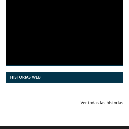
HISTORIAS WEB
7 frutas ricas
España en
Funciones
en calcio para
julio: Playas de
ocultas de
Ver todas las historias
mantener la
ensueño,
iPhone qu
salud ósea a
cultura
conocías
partir de los 50
vibrante y
años
¡más!