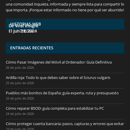
una comunidad inquieta, informada y siempre lista para compartir lo
7 frutas ricas en calcio para mantener la
España en julio: Playas de ensueño,
Funciones ocultas del iPhone que no
Descubre las 10 criptomonedas con mayor
¡Derrota el calor, no tus objetivos de
que importa. ¡Porque estar informado no tiene por qué ser aburrido!
salud ósea a partir de los 50 años
cultura vibrante y ¡más!
conocías
potencial en junio de 2024.
pérdida de peso!
HISTORIAS WEB
De Viral Insight
De Viral Insight
De Viral Insight
De Viral Insight
De Viral Insight
El Jul 7, 2024
El Jun 23, 2024
El Jun 20, 2024
El Jun 15, 2024
El Jun 11, 2024
ENTRADAS RECIENTES
Cómo Pasar Imágenes del Móvil al Ordenador: Guía Definitiva
26 de julio de 2026
Ardilla roja: Todo lo que debes saber sobre el Sciurus vulgaris
25 de julio de 2026
Pueblos más bonitos de España: guía experta, ruta y presupuesto
25 de julio de 2026
Cómo reparar BSOD: guía completa para estabilizar tu PC
24 de julio de 2026
Cómo proteger cuenta bancaria: pasos, capturas y errores que evitar
23 de julio de 2026