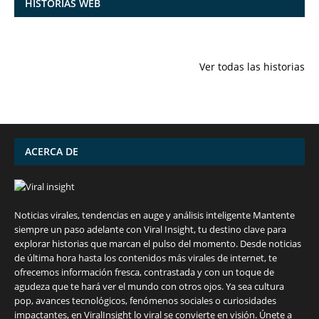
HISTORIAS WEB
7 frutas ricas
España en
Funciones
en calcio para
julio: Playas de
ocultas de
Ver todas las historias
mantener la
ensueño,
iPhone qu
salud ósea a
cultura
conocías
partir de los 50
vibrante y
años
¡más!
ACERCA DE
Noticias virales, tendencias en auge y análisis inteligente Mantente
siempre un paso adelante con Viral Insight, tu destino clave para
explorar historias que marcan el pulso del momento. Desde noticias
de última hora hasta los contenidos más virales de internet, te
ofrecemos información fresca, contrastada y con un toque de
agudeza que te hará ver el mundo con otros ojos. Ya sea cultura
pop, avances tecnológicos, fenómenos sociales o curiosidades
impactantes, en ViralInsight lo viral se convierte en visión. Únete a