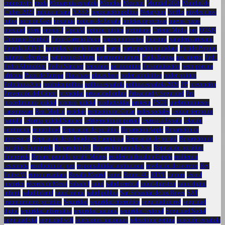
connectivity
moda
Monarquía española
Moncloa
Movistar
Mundial 2026
Mundial de
Clubes 2025
música urbana
NASA
negociación política
Netanyahu
Netflix
niveles clave
niños
norte de Gaza
nostalgia
noticias de España
noticias deportivas
nuevas pistas
obesidad
oferta
omega-3
OpenAI
opinión pública
optimismo
Oriente Medio
oro
OTAN
Ousmane Dembélé
Pablo Carreño Busta
pagos en efectivo
Palestina
panadería artesanal
Pantalla LCD 17
pantallas y sueño infantil
pareja
participación ciudadana
Partido Popular
patinetes eléctricos
patrimonio cultural
patrimonio natural
Paula Badosa
paz interior
Pedri
Pedro Almodóvar
Pedro Sánchez
pensiones
periodontitis
Personalización
peste porcina
africana
Picos de Europa
Placa base
placas base
poder adquisitivo
poder político
Policlínica Alen
polémica política
política española
política española 2026
PP
prevención
Prevención del Cáncer
privacidad
privacidad online
Privacidad y Seguridad
Pro
procedimiento judicial
proceso judicial
productividad
protesta
PSOE
quebrantahuesos
ransomware
Real Madrid
reciclaje
recitación del Corán
redes sociales
reducir tiempo de
pantalla
reforma judicial Sánchez
refrigeración de portátil
regreso a España
relación
sentimental
rentabilidad
Reparacion de portátiles
Reparación Apple
Reparación de
impresoras
Reparación de ordenadores Fuengirola
Reparación de portátil
Reparación de
portátiles Fuengirola
Reparación HP
Reparación pantalla Acer
Reparación portátiles
Fuengirola
Reparar pantalla portátil Málaga
residencia fiscal en España
resiliencia
resistencia
resolución del juez
responsabilidad institucional
revelación de secretos
Rey
Felipe VI
ritmo circadiano
Rosalía Madrid
router
Router 4G
RTVE
ruptura
récord
histórico
récords de Messi
Sabadell
salud
salud cerebral
salud digestiva
salud digital
infantil
salud infantil
salud mental
salud pública
San Sebastián de los Reyes
SAT
mantenimiento portátiles
Seguridad
seguridad cibernética
seguridad de red
seguridad
digital
seguridad informática
seguridad nacional
seguridad regional
Seguridad Social
seguridad vial
seguridad wifi
selecciones nacionales
selección argentina
selección española