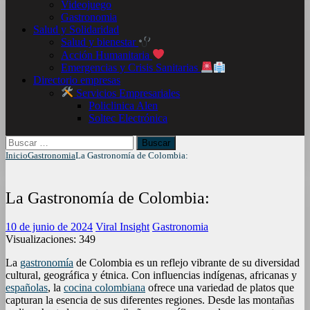
Videojuego
Gastronomia
Salud y Solidaridad
Salud y bienestar
Acción Humanitaria
Emergencias y Crisis Sanitarias
Directorio empresas
Servicios Empresariales
Policlinica Alen
Soltec Electrónica
Buscar:
Inicio
Gastronomia
La Gastronomía de Colombia:
La Gastronomía de Colombia:
10 de junio de 2024
Viral Insight
Gastronomia
Visualizaciones:
349
La
gastronomía
de Colombia es un reflejo vibrante de su diversidad
cultural, geográfica y étnica. Con influencias indígenas, africanas y
españolas
, la
cocina colombiana
ofrece una variedad de platos que
capturan la esencia de sus diferentes regiones. Desde las montañas