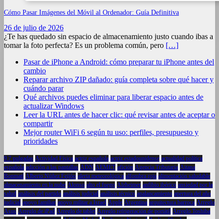
Cómo Pasar Imágenes del Móvil al Ordenador: Guía Definitiva
26 de julio de 2026
¿Te has quedado sin espacio de almacenamiento justo cuando ibas a
tomar la foto perfecta? Es un problema común, pero
[…]
Pasar de iPhone a Android: cómo preparar tu iPhone antes del
cambio
Reparar archivo ZIP dañado: guía completa sobre qué hacer y
cuándo parar
Qué archivos puedes eliminar para liberar espacio antes de
actualizar Windows
Leer la URL antes de hacer clic: qué revisar antes de aceptar o
compartir
Mejor router WiFi 6 según tu uso: perfiles, presupuesto y
prioridades
9.7 pulgadas
Actividad Física
actriz española
actriz estadounidense
actualidad política
española
adicción a las pantallas
ADN
AEMET
afición
Agencia Tributaria
Aitana
Bonmatí
Alberto Núñez Feijóo
alerta meteorológica
alfombra roja
alimentación saludable
almacenamiento en la nube
Alonso
alto el fuego
Alzheimer
anfibio ibérico
ansiedad por la
salud
análisis del partido
análisis judicial
análisis técnico
apalancamiento
apertura del año
judicial
apoyo familiar
apoyo militar a Israel
Apple
Argentina
arquitectura barroca
Arreglo
Asus
Arreglo de iPad
Arreglo de tablet
Arreglo refrigeración de portátil
Arreglo Toshiba