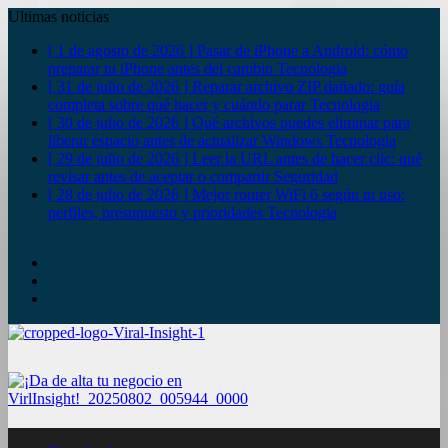
Ultimas noticias
[ 1 de agosto de 2026 ]
Pasar de iPhone a Android: cómo
preparar tu iPhone antes del cambio
Tecnologia
[ 31 de julio de 2026 ]
Reparar archivo ZIP dañado: guía
completa sobre qué hacer y cuándo parar
Tecnologia
[ 30 de julio de 2026 ]
Qué archivos puedes eliminar para
liberar espacio antes de actualizar Windows
Tecnologia
[ 29 de julio de 2026 ]
Leer la URL antes de hacer clic: qué
revisar antes de aceptar o compartir
Seguridad
[ 28 de julio de 2026 ]
Mejor router WiFi 6 según tu uso:
perfiles, presupuesto y prioridades
Tecnologia
YouTube
Twitter
Facebook