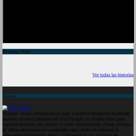
Historias Web
7 frutas ricas en
España en julio:
Funciones ocu
calcio para
Playas de
del iPhone qu
Ver todas las historias
mantener la salud
ensueño, cultura
conocías
ósea a partir de
vibrante y ¡más!
los 50 años
Acerca de
Noticias virales, tendencias en auge y análisis inteligente Mantente
siempre un paso adelante con Viral Insight, tu destino clave para
explorar historias que marcan el pulso del momento. Desde noticias
de última hora hasta los contenidos más virales de internet, te
ofrecemos información fresca, contrastada y con un toque de