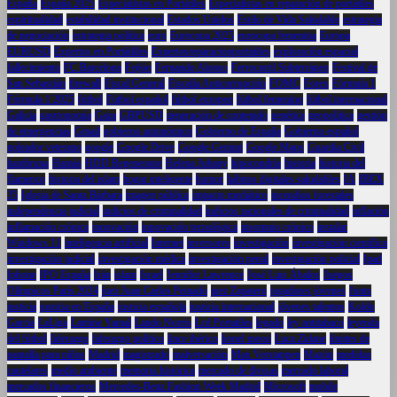
España
España 2025
Especialistas en Portátiles
Especialistas en reparación de portátiles
espiritualidad
estabilidad institucional
Estados Unidos
Estilo de Vida Saludable
estrategia
de negociación
estrategia política
euro
Eurocopa 2025
eurocopa femenina
Europa
EURUSD
Expertos en Portátliles
Expertosreparacionportátiles
exploración espacial
fallecimiento
FC Barcelona
Feijóo
Fernando Alonso
Ferrocarril Subterráneo
Festival de
San Sebastián
firewall
Fiscal General
Fiscalía Anticorrupción
FOMC
Forex
Fórmula 1
Fórmula 1 2025
fútbol
Fútbol español
fútbol europeo
fútbol femenino
fútbol internacional
Galicia
gastronomía
Gaza
GBPUSD
generación de contenido
genética
geopolítica
gestión
de emergencias
Gmail
gobierno autonómico
Gobierno de España
Gobierno español
goleador veterano
google
Google Drive
Google Gemini
Google Maps
Guardia Civil
hambruna
Hamás
HDD Regenerator
Helena Jubany
hipocondría
historia
historia del
flamenco
historia del islam
hogar inteligente
humor
hábitos digitales saludables
IA
IBEX
35
Iglesia de Santa Bárbara
imagen pública
impacto mediático
incendios forestales
independencia judicial
indicios de criminalidad
indicios racionales de criminalidad
inflación
inflamación crónica
innovación
innovación tecnológica
insomnio crónico
instalar
Windows 11
inteligencia artificial
Internet
inversores
investigación
investigación científica
investigación judicial
investigación médica
investigación penal
investigación policial
Ipad
Iphone
IPO España
Irán
islam
Israel
Jennifer Lawrence
José Luis Ábalos
Juegos
Olímpicos París 2024
juez Juan Carlos Peinado
juez Zapatero
jugadores jóvenes
Junts
justicia
justicia en España
justicia española
justicia internacional
jóvenes talentos
Koldo
García
LaLiga
Lamine Yamal
Lando Norris
Lcd Portatiles
legado
ley antitabaco
leyenda
del fútbol
liderazgo
liderazgo político
lince ibérico
lionel messi
Luca Zidane
límites de
pantalla para niños
Madrid
magistrado
malversación
Max Verstappen
Mazón
medidas
cautelares
medio ambiente
memoria histórica
mercado de divisas
mercado laboral
mercados financieros
Mercedes-Benz Fashion Week Madrid
Microsoft
mobile