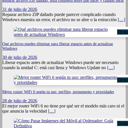
Reparar archivo ZIP dañado: guía completa sobre qué hacer y cuándo parar
31 de julio de 2026
Reparar archivo ZIP dañado puede parecer complicado cuando
Windows muestra un error, el archivo no se abre o la extracción
[…]
Tecno
Qué archivos puedes eliminar para liberar espacio antes de actualizar
Windows
30 de julio de 2026
Liberar espacio antes de actualizar Windows puede ser necesario
cuando la unidad C: está casi llena y Windows Update no
[…]
Tecno
Mejor router WiFi 6 según tu uso: perfiles, presupuesto y prioridades
28 de julio de 2026
El mejor router WiFi 6 no tiene por qué ser el modelo más caro ni el
que anuncia la velocidad
[…]
Tecno