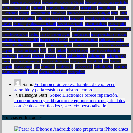
SEO
Servicio técnico Asus
servicio técnico dental Málaga
Servicio técnico para portátiles
Silvia Intxaurrondo
sinceridad
sistema judicial español
smartphone
Smartphones
Soltec
Electrónica
soporte
sostenibilidad
Stop-Loss
síndrome de abstinencia digital
tablet
Taller
de reparación portátiles
Taller reparación tablets
tecnología
tecnología educativa
tecnología
médica
tecnología y desarrollo infantil
televisión española
tendencia alcista
tenis español
tensiones en Oriente Medio
tensión institucional
tiempo de pantalla en niños
trabajo remoto
tradición española
trading
transformación digital
transparencia
transparencia institucional
transporte público Madrid
trastornos del sueño
tribunales españoles
Tribunal Supremo
tráfico de influencias
Turismo
turismo en España
turismo en madrid
turismo internacional
España
turistas en España
UCI
UCO
unidad
Unión Europea
uso responsable de la
tecnología
Usuarios
Valencia
vecinos
verano
vida saludable
videojuegos
videojuegos y
niños
Videos de reparación
violencia de género
Vito Quiles
volatilidad
Vox
Vuelta a
España
vídeos cortos
Wifi
Windows
windows 10
Windows 11
Yolanda Díaz
YouTube
Zohran Mamdani
Ábalos
Álvaro García Ortiz
ética política
Sami:
Yo también quiero esa habilidad de parecer
adorable y peligrosísimo al mismo tiempo.
Viralinsight Staff:
Soltec Electrónica ofrece reparación,
mantenimiento y calibración de equipos médicos y dentales
con técnicos certificados y servicio personalizado.
Noticias en Imágenes