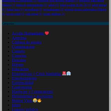
tecnológica LCDportatiles
(2)
repuestos para móviles Málaga
(1)
repuestos para tablets
Málaga
(1)
rutina de entrenamiento
(1)
salud
(1)
Salud a partir de los 50
(1)
salud mental
(1)
Salud ósea
(1)
secondhand
(1)
segundamano
(1)
servicio técnico informático Málaga
(1)
tercera edad
(1)
vida social
(1)
visitas médicas
(1)
Categorias
Acción Humanitaria
Antivirus
Códigos de errores
Comunicacion
Consejo
Consejos
Deportes
Drivers
Educacion
Emergencias y Crisis Sanitarias
Entretenimiento
Espiritualidad
Gastronomia
Hardware y Componentes
Herramientas y accesorios
Humor Viral
Islam
Lugares turístico