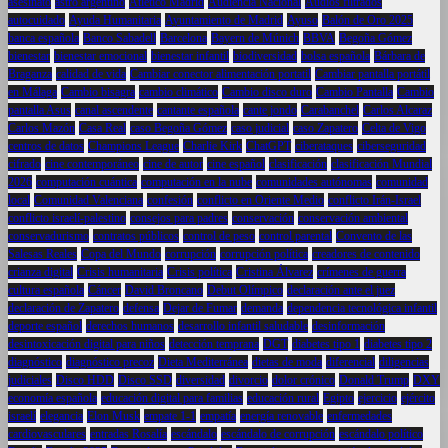
asesinato
astro argentino
Atlético Madrid
Audiencia Nacional
Audios filtrados
autocuidado
Ayuda Humanitaria
Ayuntamiento de Madrid
Ayuso
Balón de Oro 2025
banca española
Banco Sabadell
Barcelona
Bayern de Múnich
BBVA
Begoña Gómez
bienestar
bienestar emocional
bienestar infantil
biodiversidad
bolsa española
Bárbara de
Braganza
calidad de vida
Cambiar conector alimentación portatil
Cambiar pantalla portátil
en Málaga
Cambio bisagra
cambio climático
Cambio disco duro
Cambio Pantalla
Cambio
pantalla Asus
canal ascendente
cantante española
cante jondo
Carabanchel
Carlos Alcaraz
Carlos Mazón
Casa Real
caso Begoña Gómez
caso judicial
caso Zapatero
Celta de Vigo
centros de datos
Champions League
Charlie Kirk
ChatGPT
ciberataques
ciberseguridad
cifrado
cine contemporáneo
cine de autor
cine español
clasificación
clasificación Mundial
2026
computación cuántica
computación en la nube
comunidades autónomas
comunidad
local
Comunidad Valenciana
confesión
conflicto en Oriente Medio
conflicto Irán-Israel
conflicto israelí-palestino
consejos para padres
conservación
conservación ambiental
conservadurismo
contratos públicos
control de peso
control parental
Convento de las
Salesas Reales
Copa del Mundo
corrupción
corrupción política
creadores de contenido
crianza digital
Crisis humanitaria
Crisis política
Cristina Álvarez
crímenes de guerra
cultura española
Cáncer
David Broncano
Debut Olímpico
declaración ante el juez
declaración de Zapatero
defensa
Dejar de Fumar
demanda
dependencia tecnológica infantil
deporte español
derechos humanos
desarrollo infantil saludable
desinformación
desintoxicación digital para niños
detección temprana
DGT
diabetes tipo 1
diabetes tipo 2
diagnóstico
diagnóstico precoz
Dieta Mediterránea
dietas de moda
diferencial
diligencias
judiciales
Disco HDD
Disco SSD
diversidad
divorcio
dolor crónico
Donald Trump
DXY
economía española
educación digital para familias
educación rural
Egipto
ejercicio
ejército
israelí
elegancia
Elon Musk
empate 1-1
empatía
energía renovable
enfermedades
cardiovasculares
entradas Rosalía
escándalo
escándalo de corrupción
escándalo político