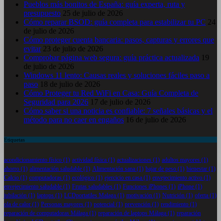
Pueblos más bonitos de España: guía experta, ruta y
presupuesto
25 de julio de 2026
Cómo reparar BSOD: guía completa para estabilizar tu PC
24
de julio de 2026
Cómo proteger cuenta bancaria: pasos, capturas y errores que
evitar
23 de julio de 2026
Comprobar página web segura: guía práctica actualizada
19
de julio de 2026
Windows 11 lento: Causas reales y soluciones fáciles paso a
paso
18 de julio de 2026
Cómo Proteger tu Red WiFi en Casa: Guía Completa de
Seguridad para 2026
17 de julio de 2026
Cómo saber si una noticia es confiable: 7 señales básicas y el
método para no caer en engaños
16 de julio de 2026
Etiquetas
acondicionamiento físico
(1)
actividad física
(1)
actualizaciones
(1)
adultos mayores
(1)
ahorro
(1)
alimentación saludable
(1)
Alimentación sana
(1)
bajar de peso
(1)
bienestar
(1)
Calcio
(1)
computadoras
(1)
ecológico
(1)
ejercicio en casa
(1)
envejecimiento activo
(1)
envejecimiento saludable
(1)
Frutas saludables
(1)
Funciones iPhones
(1)
iPhone
(1)
jubilación
(1)
laptops
(1)
LCDportatiles Malaga
(1)
motivación
(1)
Nutrición
(1)
oferta
(1)
ola de calor
(1)
Personas mayores
(1)
potencial
(1)
prevención
(1)
rendimiento
(1)
reparación de computadoras Málaga
(1)
reparación de laptops Málaga
(1)
reparación