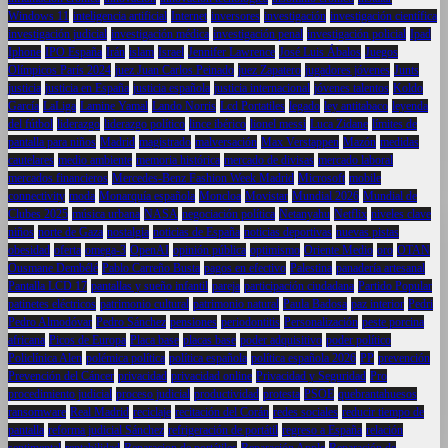
Windows 11
inteligencia artificial
Internet
inversores
investigación
investigación científica
investigación judicial
investigación médica
investigación penal
investigación policial
Ipad
Iphone
IPO España
Irán
islam
Israel
Jennifer Lawrence
José Luis Ábalos
Juegos
Olímpicos París 2024
juez Juan Carlos Peinado
juez Zapatero
jugadores jóvenes
Junts
justicia
justicia en España
justicia española
justicia internacional
jóvenes talentos
Koldo
García
LaLiga
Lamine Yamal
Lando Norris
Lcd Portatiles
legado
ley antitabaco
leyenda
del fútbol
liderazgo
liderazgo político
lince ibérico
lionel messi
Luca Zidane
límites de
pantalla para niños
Madrid
magistrado
malversación
Max Verstappen
Mazón
medidas
cautelares
medio ambiente
memoria histórica
mercado de divisas
mercado laboral
mercados financieros
Mercedes-Benz Fashion Week Madrid
Microsoft
mobile
connectivity
moda
Monarquía española
Moncloa
Movistar
Mundial 2026
Mundial de
Clubes 2025
música urbana
NASA
negociación política
Netanyahu
Netflix
niveles clave
niños
norte de Gaza
nostalgia
noticias de España
noticias deportivas
nuevas pistas
obesidad
oferta
omega-3
OpenAI
opinión pública
optimismo
Oriente Medio
oro
OTAN
Ousmane Dembélé
Pablo Carreño Busta
pagos en efectivo
Palestina
panadería artesanal
Pantalla LCD 17
pantallas y sueño infantil
pareja
participación ciudadana
Partido Popular
patinetes eléctricos
patrimonio cultural
patrimonio natural
Paula Badosa
paz interior
Pedri
Pedro Almodóvar
Pedro Sánchez
pensiones
periodontitis
Personalización
peste porcina
africana
Picos de Europa
Placa base
placas base
poder adquisitivo
poder político
Policlínica Alen
polémica política
política española
política española 2026
PP
prevención
Prevención del Cáncer
privacidad
privacidad online
Privacidad y Seguridad
Pro
procedimiento judicial
proceso judicial
productividad
protesta
PSOE
quebrantahuesos
ransomware
Real Madrid
reciclaje
recitación del Corán
redes sociales
reducir tiempo de
pantalla
reforma judicial Sánchez
refrigeración de portátil
regreso a España
relación