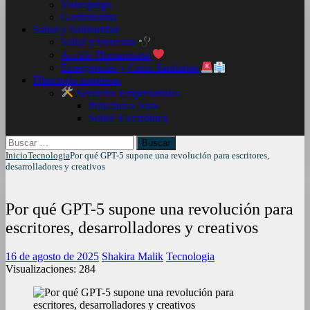
Videojuego
Gastronomia
Salud y Solidaridad
Salud y bienestar
Acción Humanitaria
Emergencias y Crisis Sanitarias
Directorio empresas
Servicios Empresariales
Policlinica Alen
Soltec Electrónica
Buscar:
Inicio
Tecnologia
Por qué GPT-5 supone una revolución para escritores,
desarrolladores y creativos
Por qué GPT-5 supone una revolución para
escritores, desarrolladores y creativos
16 de agosto de 2025
Shakira Malik
Tecnologia
Visualizaciones:
284