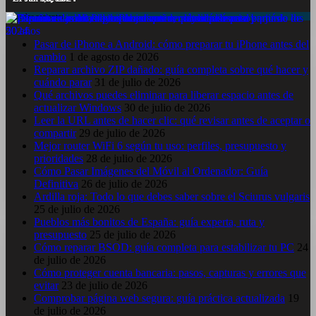
Entradas recientes
Pasar de iPhone a Android: cómo preparar tu iPhone antes del
cambio
1 de agosto de 2026
Reparar archivo ZIP dañado: guía completa sobre qué hacer y
cuándo parar
31 de julio de 2026
Qué archivos puedes eliminar para liberar espacio antes de
actualizar Windows
30 de julio de 2026
Leer la URL antes de hacer clic: qué revisar antes de aceptar o
compartir
29 de julio de 2026
Mejor router WiFi 6 según tu uso: perfiles, presupuesto y
prioridades
28 de julio de 2026
Cómo Pasar Imágenes del Móvil al Ordenador: Guía
Definitiva
26 de julio de 2026
Ardilla roja: Todo lo que debes saber sobre el Sciurus vulgaris
25 de julio de 2026
Pueblos más bonitos de España: guía experta, ruta y
presupuesto
25 de julio de 2026
Cómo reparar BSOD: guía completa para estabilizar tu PC
24
de julio de 2026
Cómo proteger cuenta bancaria: pasos, capturas y errores que
evitar
23 de julio de 2026
Comprobar página web segura: guía práctica actualizada
19
de julio de 2026