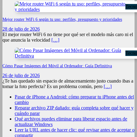
Tecno
Mejor router WiFi 6 según tu uso: perfiles, presupuesto y prioridades
28 de julio de 2026
El mejor router WiFi 6 no tiene por qué ser el modelo más caro ni el
que anuncia la velocidad
[…]
Tecno
Cómo Pasar Imágenes del Móvil al Ordenador: Guía Definitiva
26 de julio de 2026
¿Te has quedado sin espacio de almacenamiento justo cuando ibas a
tomar la foto perfecta? Es un problema común, pero
[…]
Pasar de iPhone a Android: cómo preparar tu iPhone antes del
cambio
Reparar archivo ZIP dañado: guía completa sobre qué hacer y
cuándo parar
Qué archivos puedes eliminar para liberar espacio antes de
actualizar Windows
Leer la URL antes de hacer clic: qué revisar antes de aceptar o
compartir