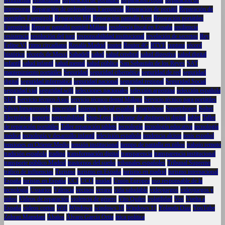
sentimental
rentabilidad
Reparacion de portátiles
Reparación Apple
Reparación de
impresoras
Reparación de ordenadores Fuengirola
Reparación de portátil
Reparación de
portátiles Fuengirola
Reparación HP
Reparación pantalla Acer
Reparación portátiles
Fuengirola
Reparar pantalla portátil Málaga
residencia fiscal en España
resiliencia
resistencia
resolución del juez
responsabilidad institucional
revelación de secretos
Rey
Felipe VI
ritmo circadiano
Rosalía Madrid
router
Router 4G
RTVE
ruptura
récord
histórico
récords de Messi
Sabadell
salud
salud cerebral
salud digestiva
salud digital
infantil
salud infantil
salud mental
salud pública
San Sebastián de los Reyes
SAT
mantenimiento portátiles
Seguridad
seguridad cibernética
seguridad de red
seguridad
digital
seguridad informática
seguridad nacional
seguridad regional
Seguridad Social
seguridad vial
seguridad wifi
selecciones nacionales
selección argentina
selección española
SEO
Servicio técnico Asus
servicio técnico dental Málaga
Servicio técnico para portátiles
Silvia Intxaurrondo
sinceridad
sistema judicial español
smartphone
Smartphones
Soltec
Electrónica
soporte
sostenibilidad
Stop-Loss
síndrome de abstinencia digital
tablet
Taller
de reparación portátiles
Taller reparación tablets
tecnología
tecnología educativa
tecnología
médica
tecnología y desarrollo infantil
televisión española
tendencia alcista
tenis español
tensiones en Oriente Medio
tensión institucional
tiempo de pantalla en niños
trabajo remoto
tradición española
trading
transformación digital
transparencia
transparencia institucional
transporte público Madrid
trastornos del sueño
tribunales españoles
Tribunal Supremo
tráfico de influencias
Turismo
turismo en España
turismo en madrid
turismo internacional
España
turistas en España
UCI
UCO
unidad
Unión Europea
uso responsable de la
tecnología
Usuarios
Valencia
vecinos
verano
vida saludable
videojuegos
videojuegos y
niños
Videos de reparación
violencia de género
Vito Quiles
volatilidad
Vox
Vuelta a
España
vídeos cortos
Wifi
Windows
windows 10
Windows 11
Yolanda Díaz
YouTube
Zohran Mamdani
Ábalos
Álvaro García Ortiz
ética política