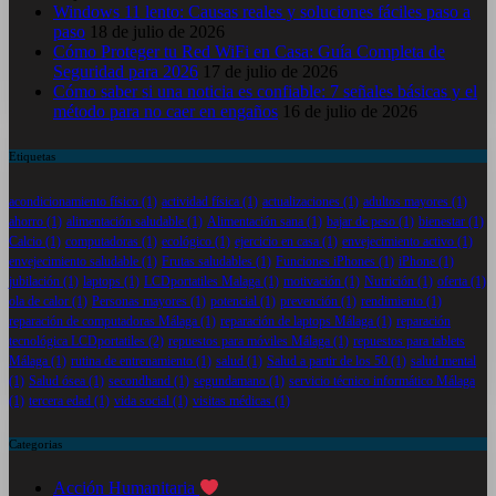
Windows 11 lento: Causas reales y soluciones fáciles paso a
paso
18 de julio de 2026
Cómo Proteger tu Red WiFi en Casa: Guía Completa de
Seguridad para 2026
17 de julio de 2026
Cómo saber si una noticia es confiable: 7 señales básicas y el
método para no caer en engaños
16 de julio de 2026
Etiquetas
acondicionamiento físico
(1)
actividad física
(1)
actualizaciones
(1)
adultos mayores
(1)
ahorro
(1)
alimentación saludable
(1)
Alimentación sana
(1)
bajar de peso
(1)
bienestar
(1)
Calcio
(1)
computadoras
(1)
ecológico
(1)
ejercicio en casa
(1)
envejecimiento activo
(1)
envejecimiento saludable
(1)
Frutas saludables
(1)
Funciones iPhones
(1)
iPhone
(1)
jubilación
(1)
laptops
(1)
LCDportatiles Malaga
(1)
motivación
(1)
Nutrición
(1)
oferta
(1)
ola de calor
(1)
Personas mayores
(1)
potencial
(1)
prevención
(1)
rendimiento
(1)
reparación de computadoras Málaga
(1)
reparación de laptops Málaga
(1)
reparación
tecnológica LCDportatiles
(2)
repuestos para móviles Málaga
(1)
repuestos para tablets
Málaga
(1)
rutina de entrenamiento
(1)
salud
(1)
Salud a partir de los 50
(1)
salud mental
(1)
Salud ósea
(1)
secondhand
(1)
segundamano
(1)
servicio técnico informático Málaga
(1)
tercera edad
(1)
vida social
(1)
visitas médicas
(1)
Categorias
Acción Humanitaria