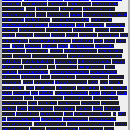
crianza digital
Crisis humanitaria
Crisis política
Cristina Álvarez
crímenes de guerra
cultura española
Cáncer
David Broncano
Debut Olímpico
declaración ante el juez
declaración de Zapatero
defensa
Dejar de Fumar
demanda
dependencia tecnológica infantil
deporte español
derechos humanos
desarrollo infantil saludable
desinformación
desintoxicación digital para niños
detección temprana
DGT
diabetes tipo 1
diabetes tipo 2
diagnóstico
diagnóstico precoz
Dieta Mediterránea
dietas de moda
diferencial
diligencias
judiciales
Disco HDD
Disco SSD
diversidad
divorcio
dolor crónico
Donald Trump
DXY
economía española
educación digital para familias
educación rural
Egipto
ejercicio
ejército
israelí
elegancia
Elon Musk
empate 1-1
empatía
energía renovable
enfermedades
cardiovasculares
entradas Rosalía
escándalo
escándalo de corrupción
escándalo político
España
España 2025
Especialistas en Portátiles
Especialistas en reparación de portátiles
espiritualidad
estabilidad institucional
Estados Unidos
Estilo de Vida Saludable
estrategia
de negociación
estrategia política
euro
Eurocopa 2025
eurocopa femenina
Europa
EURUSD
Expertos en Portátliles
Expertosreparacionportátiles
exploración espacial
fallecimiento
FC Barcelona
Feijóo
Fernando Alonso
Ferrocarril Subterráneo
Festival de
San Sebastián
firewall
Fiscal General
Fiscalía Anticorrupción
FOMC
Forex
Fórmula 1
Fórmula 1 2025
fútbol
Fútbol español
fútbol europeo
fútbol femenino
fútbol internacional
Galicia
gastronomía
Gaza
GBPUSD
generación de contenido
genética
geopolítica
gestión
de emergencias
Gmail
gobierno autonómico
Gobierno de España
Gobierno español
goleador veterano
google
Google Drive
Google Gemini
Google Maps
Guardia Civil
hambruna
Hamás
HDD Regenerator
Helena Jubany
hipocondría
historia
historia del
flamenco
historia del islam
hogar inteligente
humor
hábitos digitales saludables
IA
IBEX
35
Iglesia de Santa Bárbara
imagen pública
impacto mediático
incendios forestales
independencia judicial
indicios de criminalidad
indicios racionales de criminalidad
inflación
inflamación crónica
innovación
innovación tecnológica
insomnio crónico
instalar