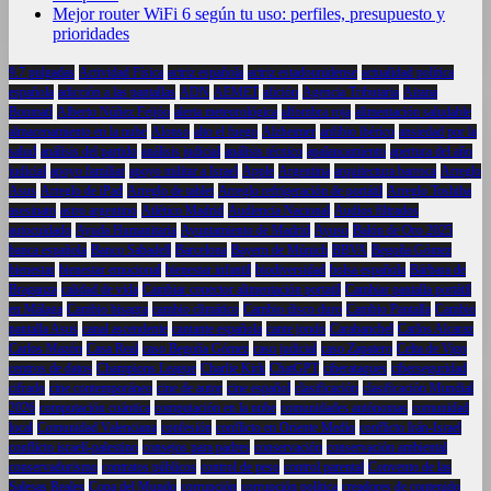
Mejor router WiFi 6 según tu uso: perfiles, presupuesto y
prioridades
9.7 pulgadas
Actividad Física
actriz española
actriz estadounidense
actualidad política
española
adicción a las pantallas
ADN
AEMET
afición
Agencia Tributaria
Aitana
Bonmatí
Alberto Núñez Feijóo
alerta meteorológica
alfombra roja
alimentación saludable
almacenamiento en la nube
Alonso
alto el fuego
Alzheimer
anfibio ibérico
ansiedad por la
salud
análisis del partido
análisis judicial
análisis técnico
apalancamiento
apertura del año
judicial
apoyo familiar
apoyo militar a Israel
Apple
Argentina
arquitectura barroca
Arreglo
Asus
Arreglo de iPad
Arreglo de tablet
Arreglo refrigeración de portátil
Arreglo Toshiba
asesinato
astro argentino
Atlético Madrid
Audiencia Nacional
Audios filtrados
autocuidado
Ayuda Humanitaria
Ayuntamiento de Madrid
Ayuso
Balón de Oro 2025
banca española
Banco Sabadell
Barcelona
Bayern de Múnich
BBVA
Begoña Gómez
bienestar
bienestar emocional
bienestar infantil
biodiversidad
bolsa española
Bárbara de
Braganza
calidad de vida
Cambiar conector alimentación portatil
Cambiar pantalla portátil
en Málaga
Cambio bisagra
cambio climático
Cambio disco duro
Cambio Pantalla
Cambio
pantalla Asus
canal ascendente
cantante española
cante jondo
Carabanchel
Carlos Alcaraz
Carlos Mazón
Casa Real
caso Begoña Gómez
caso judicial
caso Zapatero
Celta de Vigo
centros de datos
Champions League
Charlie Kirk
ChatGPT
ciberataques
ciberseguridad
cifrado
cine contemporáneo
cine de autor
cine español
clasificación
clasificación Mundial
2026
computación cuántica
computación en la nube
comunidades autónomas
comunidad
local
Comunidad Valenciana
confesión
conflicto en Oriente Medio
conflicto Irán-Israel
conflicto israelí-palestino
consejos para padres
conservación
conservación ambiental
conservadurismo
contratos públicos
control de peso
control parental
Convento de las
Salesas Reales
Copa del Mundo
corrupción
corrupción política
creadores de contenido