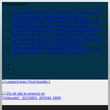
Ultimas noticias
[ 1 de agosto de 2026 ]
Pasar de iPhone a Android: cómo
preparar tu iPhone antes del cambio
Tecnologia
[ 31 de julio de 2026 ]
Reparar archivo ZIP dañado: guía
completa sobre qué hacer y cuándo parar
Tecnologia
[ 30 de julio de 2026 ]
Qué archivos puedes eliminar para
liberar espacio antes de actualizar Windows
Tecnologia
[ 29 de julio de 2026 ]
Leer la URL antes de hacer clic: qué
revisar antes de aceptar o compartir
Seguridad
[ 28 de julio de 2026 ]
Mejor router WiFi 6 según tu uso:
perfiles, presupuesto y prioridades
Tecnologia
YouTube
Twitter
Facebook