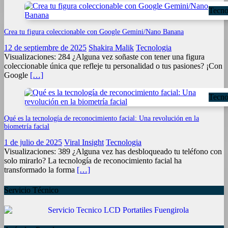
Tecno
Crea tu figura coleccionable con Google Gemini/Nano Banana
12 de septiembre de 2025
Shakira Malik
Tecnologia
Visualizaciones: 284 ¿Alguna vez soñaste con tener una figura
coleccionable única que refleje tu personalidad o tus pasiones? ¡Con
Google
[…]
Tecno
Qué es la tecnología de reconocimiento facial: Una revolución en la
biometría facial
1 de julio de 2025
Viral Insight
Tecnologia
Visualizaciones: 389 ¿Alguna vez has desbloqueado tu teléfono con
solo mirarlo? La tecnología de reconocimiento facial ha
transformado la forma
[…]
Servicio Técnico