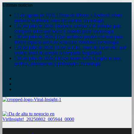
Ultimas noticias
[ 1 de agosto de 2026 ]
Pasar de iPhone a Android: cómo
preparar tu iPhone antes del cambio
Tecnologia
[ 31 de julio de 2026 ]
Reparar archivo ZIP dañado: guía
completa sobre qué hacer y cuándo parar
Tecnologia
[ 30 de julio de 2026 ]
Qué archivos puedes eliminar para
liberar espacio antes de actualizar Windows
Tecnologia
[ 29 de julio de 2026 ]
Leer la URL antes de hacer clic: qué
revisar antes de aceptar o compartir
Seguridad
[ 28 de julio de 2026 ]
Mejor router WiFi 6 según tu uso:
perfiles, presupuesto y prioridades
Tecnologia
YouTube
Twitter
Facebook