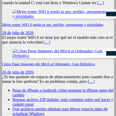
cuando la unidad C: está casi llena y Windows Update no
[…]
Tecno
Mejor router WiFi 6 según tu uso: perfiles, presupuesto y prioridades
28 de julio de 2026
El mejor router WiFi 6 no tiene por qué ser el modelo más caro ni el
que anuncia la velocidad
[…]
Tecno
Cómo Pasar Imágenes del Móvil al Ordenador: Guía Definitiva
26 de julio de 2026
¿Te has quedado sin espacio de almacenamiento justo cuando ibas a
tomar la foto perfecta? Es un problema común, pero
[…]
Pasar de iPhone a Android: cómo preparar tu iPhone antes del
cambio
Reparar archivo ZIP dañado: guía completa sobre qué hacer y
cuándo parar
Qué archivos puedes eliminar para liberar espacio antes de
actualizar Windows