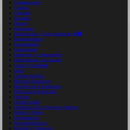
Comunicacion
Consejo
Consejos
Deportes
Drivers
Educacion
Emergencias y Crisis Sanitarias 🚨🏥
Entretenimiento
Espiritualidad
Gastronomia
Hardware y Componentes
Herramientas y accesorios
Humor Viral 😂🔥
Islam
Lugares turístico
Mercado Financiero
Misterios de la Naturaleza
Música para Relajación
Noticias
Oriente medio
Policlinica Alen: Servicios médicos
Politica y Poder
Programacion
Recomendaciones
Reseñas y Opiniones