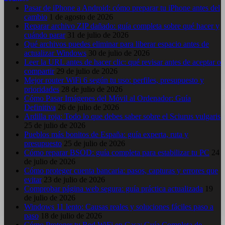
Pasar de iPhone a Android: cómo preparar tu iPhone antes del
cambio
1 de agosto de 2026
Reparar archivo ZIP dañado: guía completa sobre qué hacer y
cuándo parar
31 de julio de 2026
Qué archivos puedes eliminar para liberar espacio antes de
actualizar Windows
30 de julio de 2026
Leer la URL antes de hacer clic: qué revisar antes de aceptar o
compartir
29 de julio de 2026
Mejor router WiFi 6 según tu uso: perfiles, presupuesto y
prioridades
28 de julio de 2026
Cómo Pasar Imágenes del Móvil al Ordenador: Guía
Definitiva
26 de julio de 2026
Ardilla roja: Todo lo que debes saber sobre el Sciurus vulgaris
25 de julio de 2026
Pueblos más bonitos de España: guía experta, ruta y
presupuesto
25 de julio de 2026
Cómo reparar BSOD: guía completa para estabilizar tu PC
24
de julio de 2026
Cómo proteger cuenta bancaria: pasos, capturas y errores que
evitar
23 de julio de 2026
Comprobar página web segura: guía práctica actualizada
19
de julio de 2026
Windows 11 lento: Causas reales y soluciones fáciles paso a
paso
18 de julio de 2026
Cómo Proteger tu Red WiFi en Casa: Guía Completa de