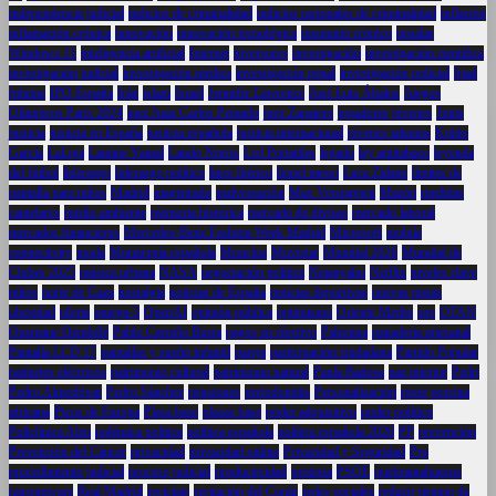
independencia judicial
indicios de criminalidad
indicios racionales de criminalidad
inflación
inflamación crónica
innovación
innovación tecnológica
insomnio crónico
instalar
Windows 11
inteligencia artificial
Internet
inversores
investigación
investigación científica
investigación judicial
investigación médica
investigación penal
investigación policial
Ipad
Iphone
IPO España
Irán
islam
Israel
Jennifer Lawrence
José Luis Ábalos
Juegos
Olímpicos París 2024
juez Juan Carlos Peinado
juez Zapatero
jugadores jóvenes
Junts
justicia
justicia en España
justicia española
justicia internacional
jóvenes talentos
Koldo
García
LaLiga
Lamine Yamal
Lando Norris
Lcd Portatiles
legado
ley antitabaco
leyenda
del fútbol
liderazgo
liderazgo político
lince ibérico
lionel messi
Luca Zidane
límites de
pantalla para niños
Madrid
magistrado
malversación
Max Verstappen
Mazón
medidas
cautelares
medio ambiente
memoria histórica
mercado de divisas
mercado laboral
mercados financieros
Mercedes-Benz Fashion Week Madrid
Microsoft
mobile
connectivity
moda
Monarquía española
Moncloa
Movistar
Mundial 2026
Mundial de
Clubes 2025
música urbana
NASA
negociación política
Netanyahu
Netflix
niveles clave
niños
norte de Gaza
nostalgia
noticias de España
noticias deportivas
nuevas pistas
obesidad
oferta
omega-3
OpenAI
opinión pública
optimismo
Oriente Medio
oro
OTAN
Ousmane Dembélé
Pablo Carreño Busta
pagos en efectivo
Palestina
panadería artesanal
Pantalla LCD 17
pantallas y sueño infantil
pareja
participación ciudadana
Partido Popular
patinetes eléctricos
patrimonio cultural
patrimonio natural
Paula Badosa
paz interior
Pedri
Pedro Almodóvar
Pedro Sánchez
pensiones
periodontitis
Personalización
peste porcina
africana
Picos de Europa
Placa base
placas base
poder adquisitivo
poder político
Policlínica Alen
polémica política
política española
política española 2026
PP
prevención
Prevención del Cáncer
privacidad
privacidad online
Privacidad y Seguridad
Pro
procedimiento judicial
proceso judicial
productividad
protesta
PSOE
quebrantahuesos
ransomware
Real Madrid
reciclaje
recitación del Corán
redes sociales
reducir tiempo de