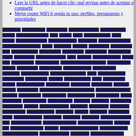
Leer la URL antes de hacer clic: qué revisar antes de aceptar o
compartir
Mejor router WiFi 6 según tu uso: perfiles, presupuesto y
prioridades
9.7 pulgadas
Actividad Física
actriz española
actriz estadounidense
actualidad política
española
adicción a las pantallas
ADN
AEMET
afición
Agencia Tributaria
Aitana
Bonmatí
Alberto Núñez Feijóo
alerta meteorológica
alfombra roja
alimentación saludable
almacenamiento en la nube
Alonso
alto el fuego
Alzheimer
anfibio ibérico
ansiedad por la
salud
análisis del partido
análisis judicial
análisis técnico
apalancamiento
apertura del año
judicial
apoyo familiar
apoyo militar a Israel
Apple
Argentina
arquitectura barroca
Arreglo
Asus
Arreglo de iPad
Arreglo de tablet
Arreglo refrigeración de portátil
Arreglo Toshiba
asesinato
astro argentino
Atlético Madrid
Audiencia Nacional
Audios filtrados
autocuidado
Ayuda Humanitaria
Ayuntamiento de Madrid
Ayuso
Balón de Oro 2025
banca española
Banco Sabadell
Barcelona
Bayern de Múnich
BBVA
Begoña Gómez
bienestar
bienestar emocional
bienestar infantil
biodiversidad
bolsa española
Bárbara de
Braganza
calidad de vida
Cambiar conector alimentación portatil
Cambiar pantalla portátil
en Málaga
Cambio bisagra
cambio climático
Cambio disco duro
Cambio Pantalla
Cambio
pantalla Asus
canal ascendente
cantante española
cante jondo
Carabanchel
Carlos Alcaraz
Carlos Mazón
Casa Real
caso Begoña Gómez
caso judicial
caso Zapatero
Celta de Vigo
centros de datos
Champions League
Charlie Kirk
ChatGPT
ciberataques
ciberseguridad
cifrado
cine contemporáneo
cine de autor
cine español
clasificación
clasificación Mundial
2026
computación cuántica
computación en la nube
comunidades autónomas
comunidad
local
Comunidad Valenciana
confesión
conflicto en Oriente Medio
conflicto Irán-Israel
conflicto israelí-palestino
consejos para padres
conservación
conservación ambiental