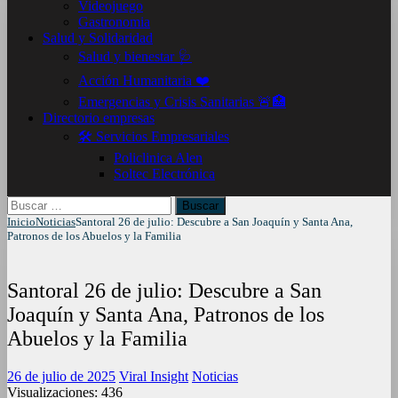
Videojuego
Gastronomia
Salud y Solidaridad
Salud y bienestar 🩺
Acción Humanitaria ❤️
Emergencias y Crisis Sanitarias 🚨🏥
Directorio empresas
🛠️ Servicios Empresariales
Policlinica Alen
Soltec Electrónica
Buscar:
Inicio
Noticias
Santoral 26 de julio: Descubre a San Joaquín y Santa Ana,
Patronos de los Abuelos y la Familia
Santoral 26 de julio: Descubre a San
Joaquín y Santa Ana, Patronos de los
Abuelos y la Familia
26 de julio de 2025
Viral Insight
Noticias
Visualizaciones:
436