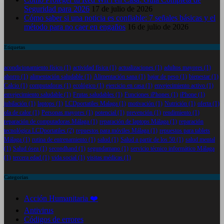
Seguridad para 2026
17 de julio de 2026
Cómo saber si una noticia es confiable: 7 señales básicas y el
método para no caer en engaños
16 de julio de 2026
Etiquetas
acondicionamiento físico
(1)
actividad física
(1)
actualizaciones
(1)
adultos mayores
(1)
ahorro
(1)
alimentación saludable
(1)
Alimentación sana
(1)
bajar de peso
(1)
bienestar
(1)
Calcio
(1)
computadoras
(1)
ecológico
(1)
ejercicio en casa
(1)
envejecimiento activo
(1)
envejecimiento saludable
(1)
Frutas saludables
(1)
Funciones iPhones
(1)
iPhone
(1)
jubilación
(1)
laptops
(1)
LCDportatiles Malaga
(1)
motivación
(1)
Nutrición
(1)
oferta
(1)
ola de calor
(1)
Personas mayores
(1)
potencial
(1)
prevención
(1)
rendimiento
(1)
reparación de computadoras Málaga
(1)
reparación de laptops Málaga
(1)
reparación
tecnológica LCDportatiles
(2)
repuestos para móviles Málaga
(1)
repuestos para tablets
Málaga
(1)
rutina de entrenamiento
(1)
salud
(1)
Salud a partir de los 50
(1)
salud mental
(1)
Salud ósea
(1)
secondhand
(1)
segundamano
(1)
servicio técnico informático Málaga
(1)
tercera edad
(1)
vida social
(1)
visitas médicas
(1)
Categorias
Acción Humanitaria ❤️
Antivirus
Códigos de errores