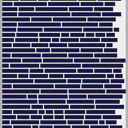
pantalla
reforma judicial Sánchez
refrigeración de portátil
regreso a España
relación
sentimental
rentabilidad
Reparacion de portátiles
Reparación Apple
Reparación de
impresoras
Reparación de ordenadores Fuengirola
Reparación de portátil
Reparación de
portátiles Fuengirola
Reparación HP
Reparación pantalla Acer
Reparación portátiles
Fuengirola
Reparar pantalla portátil Málaga
residencia fiscal en España
resiliencia
resistencia
resolución del juez
responsabilidad institucional
revelación de secretos
Rey
Felipe VI
ritmo circadiano
Rosalía Madrid
router
Router 4G
RTVE
ruptura
récord
histórico
récords de Messi
Sabadell
salud
salud cerebral
salud digestiva
salud digital
infantil
salud infantil
salud mental
salud pública
San Sebastián de los Reyes
SAT
mantenimiento portátiles
Seguridad
seguridad cibernética
seguridad de red
seguridad
digital
seguridad informática
seguridad nacional
seguridad regional
Seguridad Social
seguridad vial
seguridad wifi
selecciones nacionales
selección argentina
selección española
SEO
Servicio técnico Asus
servicio técnico dental Málaga
Servicio técnico para portátiles
Silvia Intxaurrondo
sinceridad
sistema judicial español
smartphone
Smartphones
Soltec
Electrónica
soporte
sostenibilidad
Stop-Loss
síndrome de abstinencia digital
tablet
Taller
de reparación portátiles
Taller reparación tablets
tecnología
tecnología educativa
tecnología
médica
tecnología y desarrollo infantil
televisión española
tendencia alcista
tenis español
tensiones en Oriente Medio
tensión institucional
tiempo de pantalla en niños
trabajo remoto
tradición española
trading
transformación digital
transparencia
transparencia institucional
transporte público Madrid
trastornos del sueño
tribunales españoles
Tribunal Supremo
tráfico de influencias
Turismo
turismo en España
turismo en madrid
turismo internacional
España
turistas en España
UCI
UCO
unidad
Unión Europea
uso responsable de la
tecnología
Usuarios
Valencia
vecinos
verano
vida saludable
videojuegos
videojuegos y
niños
Videos de reparación
violencia de género
Vito Quiles
volatilidad
Vox
Vuelta a
España
vídeos cortos
Wifi
Windows
windows 10
Windows 11
Yolanda Díaz
YouTube