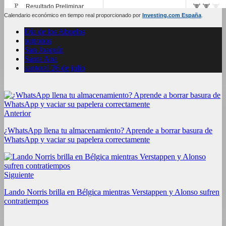
Calendario económico en tiempo real proporcionado por
Investing.com España
.
Día de los Abuelos
patronos
San Joaquín
Santa Ana
santoral 26 de julio
Anterior
¿WhatsApp llena tu almacenamiento? Aprende a borrar basura de
WhatsApp y vaciar su papelera correctamente
Siguiente
Lando Norris brilla en Bélgica mientras Verstappen y Alonso sufren
contratiempos