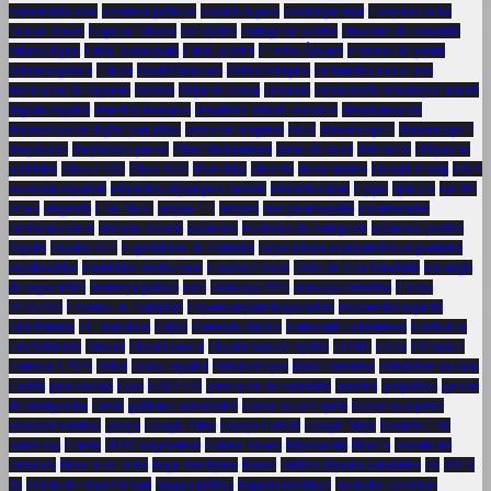
conservadurismo
contratos públicos
control de peso
control parental
Convento de las
Salesas Reales
Copa del Mundo
corrupción
corrupción política
creadores de contenido
crianza digital
Crisis humanitaria
Crisis política
Cristina Álvarez
crímenes de guerra
cultura española
Cáncer
David Broncano
Debut Olímpico
declaración ante el juez
declaración de Zapatero
defensa
Dejar de Fumar
demanda
dependencia tecnológica infantil
deporte español
derechos humanos
desarrollo infantil saludable
desinformación
desintoxicación digital para niños
detección temprana
DGT
diabetes tipo 1
diabetes tipo 2
diagnóstico
diagnóstico precoz
Dieta Mediterránea
dietas de moda
diferencial
diligencias
judiciales
Disco HDD
Disco SSD
diversidad
divorcio
dolor crónico
Donald Trump
DXY
economía española
educación digital para familias
educación rural
Egipto
ejercicio
ejército
israelí
elegancia
Elon Musk
empate 1-1
empatía
energía renovable
enfermedades
cardiovasculares
entradas Rosalía
escándalo
escándalo de corrupción
escándalo político
España
España 2025
Especialistas en Portátiles
Especialistas en reparación de portátiles
espiritualidad
estabilidad institucional
Estados Unidos
Estilo de Vida Saludable
estrategia
de negociación
estrategia política
euro
Eurocopa 2025
eurocopa femenina
Europa
EURUSD
Expertos en Portátliles
Expertosreparacionportátiles
exploración espacial
fallecimiento
FC Barcelona
Feijóo
Fernando Alonso
Ferrocarril Subterráneo
Festival de
San Sebastián
firewall
Fiscal General
Fiscalía Anticorrupción
FOMC
Forex
Fórmula 1
Fórmula 1 2025
fútbol
Fútbol español
fútbol europeo
fútbol femenino
fútbol internacional
Galicia
gastronomía
Gaza
GBPUSD
generación de contenido
genética
geopolítica
gestión
de emergencias
Gmail
gobierno autonómico
Gobierno de España
Gobierno español
goleador veterano
google
Google Drive
Google Gemini
Google Maps
Guardia Civil
hambruna
Hamás
HDD Regenerator
Helena Jubany
hipocondría
historia
historia del
flamenco
historia del islam
hogar inteligente
humor
hábitos digitales saludables
IA
IBEX
35
Iglesia de Santa Bárbara
imagen pública
impacto mediático
incendios forestales