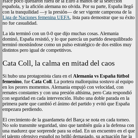
Hace poco quedaron fuera de la Euro a manos de la selección
española, y la afición alemana no olvida. Por su parte, España llegó
con la tranquilidad —y la presión— de ser vigente campeona de la
Liga de Naciones femenina UEFA
, lista para demostrar que su éxito
no fue casualidad.
La ida terminó con un 0-0 que dijo muchas cosas. Alemania
dominó, España resistió, y lo que parecía un partido desequilibrado
terminó mostrándose como un pulso estratégico de dos estilos muy
distintos pero igual de competitivos.
Cata Coll, la calma en mitad del caos
Si hubo una protagonista clara en el
Alemania vs España fútbol
femenino
, fue
Cata Coll
. La portera mallorquina sostuvo al equipo
en los peores momentos. Alemania empujó con velocidad, con
remates constantes y con una presión altísima, pero Cata respondió
con seguridad en cada intervención. Hubo una doble parada en la
primera parte que cambió el ánimo del partido y evitó que España
empezara perdiendo.
El crecimiento de la guardameta del Barça se nota en cada torneo.
No solo transmite seguridad, sino que también guía a la defensa con
una madurez que sorprende para su edad. En un encuentro en el que
el talento ofensivo español no brilló demasiado, su actuación fue la