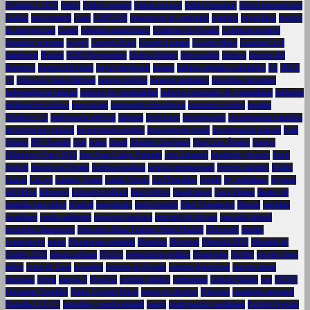
Fórmula 1 2025
fútbol
Fútbol español
fútbol europeo
fútbol femenino
fútbol internacional
Galicia
gastronomía
Gaza
GBPUSD
generación de contenido
genética
geopolítica
gestión
de emergencias
Gmail
gobierno autonómico
Gobierno de España
Gobierno español
goleador veterano
google
Google Drive
Google Gemini
Google Maps
Guardia Civil
hambruna
Hamás
HDD Regenerator
Helena Jubany
hipocondría
historia
historia del
flamenco
historia del islam
hogar inteligente
humor
hábitos digitales saludables
IA
IBEX
35
Iglesia de Santa Bárbara
imagen pública
impacto mediático
incendios forestales
independencia judicial
indicios de criminalidad
indicios racionales de criminalidad
inflación
inflamación crónica
innovación
innovación tecnológica
insomnio crónico
instalar
Windows 11
inteligencia artificial
Internet
inversores
investigación
investigación científica
investigación judicial
investigación médica
investigación penal
investigación policial
Ipad
Iphone
IPO España
Irán
islam
Israel
Jennifer Lawrence
José Luis Ábalos
Juegos
Olímpicos París 2024
juez Juan Carlos Peinado
juez Zapatero
jugadores jóvenes
Junts
justicia
justicia en España
justicia española
justicia internacional
jóvenes talentos
Koldo
García
LaLiga
Lamine Yamal
Lando Norris
Lcd Portatiles
legado
ley antitabaco
leyenda
del fútbol
liderazgo
liderazgo político
lince ibérico
lionel messi
Luca Zidane
límites de
pantalla para niños
Madrid
magistrado
malversación
Max Verstappen
Mazón
medidas
cautelares
medio ambiente
memoria histórica
mercado de divisas
mercado laboral
mercados financieros
Mercedes-Benz Fashion Week Madrid
Microsoft
mobile
connectivity
moda
Monarquía española
Moncloa
Movistar
Mundial 2026
Mundial de
Clubes 2025
música urbana
NASA
negociación política
Netanyahu
Netflix
niveles clave
niños
norte de Gaza
nostalgia
noticias de España
noticias deportivas
nuevas pistas
obesidad
oferta
omega-3
OpenAI
opinión pública
optimismo
Oriente Medio
oro
OTAN
Ousmane Dembélé
Pablo Carreño Busta
pagos en efectivo
Palestina
panadería artesanal
Pantalla LCD 17
pantallas y sueño infantil
pareja
participación ciudadana
Partido Popular