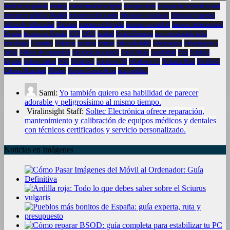
tradición española
trading
transformación digital
transparencia
transparencia institucional
transporte público Madrid
trastornos del sueño
tribunales españoles
Tribunal Supremo
tráfico de influencias
Turismo
turismo en España
turismo en madrid
turismo internacional
España
turistas en España
UCI
UCO
unidad
Unión Europea
uso responsable de la
tecnología
Usuarios
Valencia
vecinos
verano
vida saludable
videojuegos
videojuegos y
niños
Videos de reparación
violencia de género
Vito Quiles
volatilidad
Vox
Vuelta a
España
vídeos cortos
Wifi
Windows
windows 10
Windows 11
Yolanda Díaz
YouTube
Zohran Mamdani
Ábalos
Álvaro García Ortiz
ética política
Sami:
Yo también quiero esa habilidad de parecer
adorable y peligrosísimo al mismo tiempo.
Viralinsight Staff:
Soltec Electrónica ofrece reparación,
mantenimiento y calibración de equipos médicos y dentales
con técnicos certificados y servicio personalizado.
Noticias en Imágenes