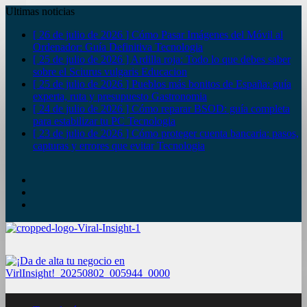
Ultimas noticias
[ 26 de julio de 2026 ]
Cómo Pasar Imágenes del Móvil al
Ordenador: Guía Definitiva
Tecnologia
[ 25 de julio de 2026 ]
Ardilla roja: Todo lo que debes saber
sobre el Sciurus vulgaris
Educacion
[ 25 de julio de 2026 ]
Pueblos más bonitos de España: guía
experta, ruta y presupuesto
Gastronomia
[ 24 de julio de 2026 ]
Cómo reparar BSOD: guía completa
para estabilizar tu PC
Tecnologia
[ 23 de julio de 2026 ]
Cómo proteger cuenta bancaria: pasos,
capturas y errores que evitar
Tecnologia
YouTube
Twitter
Facebook