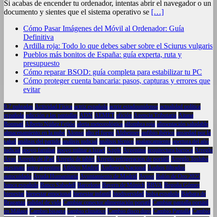
Si acabas de encender tu ordenador, intentas abrir el navegador o un
documento y sientes que el sistema operativo se
[…]
Cómo Pasar Imágenes del Móvil al Ordenador: Guía
Definitiva
Ardilla roja: Todo lo que debes saber sobre el Sciurus vulgaris
Pueblos más bonitos de España: guía experta, ruta y
presupuesto
Cómo reparar BSOD: guía completa para estabilizar tu PC
Cómo proteger cuenta bancaria: pasos, capturas y errores que
evitar
9.7 pulgadas
Actividad Física
actriz española
actriz estadounidense
actualidad política
española
adicción a las pantallas
ADN
AEMET
afición
Agencia Tributaria
Aitana
Bonmatí
Alberto Núñez Feijóo
alerta meteorológica
alfombra roja
alimentación saludable
almacenamiento en la nube
Alonso
alto el fuego
Alzheimer
anfibio ibérico
ansiedad por la
salud
análisis del partido
análisis judicial
análisis técnico
apalancamiento
apertura del año
judicial
apoyo familiar
apoyo militar a Israel
Apple
Argentina
arquitectura barroca
Arreglo
Asus
Arreglo de iPad
Arreglo de tablet
Arreglo refrigeración de portátil
Arreglo Toshiba
asesinato
astro argentino
Atlético Madrid
Audiencia Nacional
Audios filtrados
autocuidado
Ayuda Humanitaria
Ayuntamiento de Madrid
Ayuso
Balón de Oro 2025
banca española
Banco Sabadell
Barcelona
Bayern de Múnich
BBVA
Begoña Gómez
bienestar
bienestar emocional
bienestar infantil
biodiversidad
bolsa española
Bárbara de
Braganza
calidad de vida
Cambiar conector alimentación portatil
Cambiar pantalla portátil
en Málaga
Cambio bisagra
cambio climático
Cambio disco duro
Cambio Pantalla
Cambio