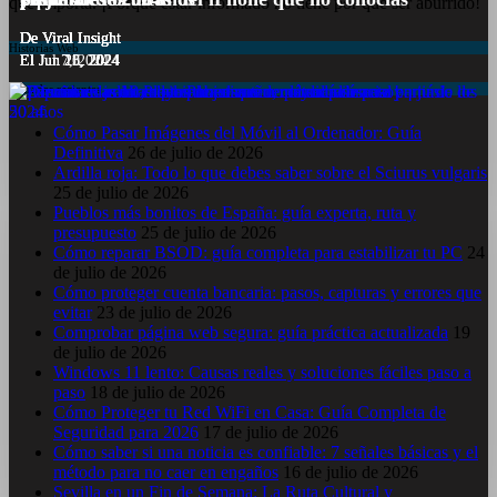
que importa. ¡Porque estar informado no tiene por qué ser aburrido!
De Viral Insight
De Viral Insight
De Viral Insight
De Viral Insight
De Viral Insight
Historias Web
El Jul 7, 2024
El Jun 23, 2024
El Jun 20, 2024
El Jun 15, 2024
El Jun 11, 2024
Entradas recientes
Cómo Pasar Imágenes del Móvil al Ordenador: Guía
Definitiva
26 de julio de 2026
Ardilla roja: Todo lo que debes saber sobre el Sciurus vulgaris
25 de julio de 2026
Pueblos más bonitos de España: guía experta, ruta y
presupuesto
25 de julio de 2026
Cómo reparar BSOD: guía completa para estabilizar tu PC
24
de julio de 2026
Cómo proteger cuenta bancaria: pasos, capturas y errores que
evitar
23 de julio de 2026
Comprobar página web segura: guía práctica actualizada
19
de julio de 2026
Windows 11 lento: Causas reales y soluciones fáciles paso a
paso
18 de julio de 2026
Cómo Proteger tu Red WiFi en Casa: Guía Completa de
Seguridad para 2026
17 de julio de 2026
Cómo saber si una noticia es confiable: 7 señales básicas y el
método para no caer en engaños
16 de julio de 2026
Sevilla en un Fin de Semana: La Ruta Cultural y