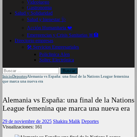
Videojuego
Gastronomia
Salud y Solidaridad
Salud y bienestar 🩺
Acción Humanitaria ❤️
Emergencias y Crisis Sanitarias 🚨🏥
Directorio empresas
🛠️ Servicios Empresariales
Policlinica Alen
Soltec Electrónica
Buscar:
Inicio
Deportes
Alemania vs España: una final de la Nations League femenina
que marca una nueva era
Alemania vs España: una final de la Nations
League femenina que marca una nueva era
29 de noviembre de 2025
Shakira Malik
Deportes
Visualizaciones:
161