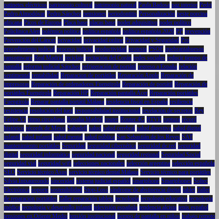
patinetes eléctricos
patrimonio cultural
patrimonio natural
Paula Badosa
paz interior
Pedri
Pedro Almodóvar
Pedro Sánchez
pensiones
periodontitis
Personalización
peste porcina
africana
Picos de Europa
Placa base
placas base
poder adquisitivo
poder político
Policlínica Alen
polémica política
política española
política española 2026
PP
prevención
Prevención del Cáncer
privacidad
privacidad online
Privacidad y Seguridad
Pro
procedimiento judicial
proceso judicial
productividad
protesta
PSOE
quebrantahuesos
ransomware
Real Madrid
reciclaje
recitación del Corán
redes sociales
reducir tiempo de
pantalla
reforma judicial Sánchez
refrigeración de portátil
regreso a España
relación
sentimental
rentabilidad
Reparacion de portátiles
Reparación Apple
Reparación de
impresoras
Reparación de ordenadores Fuengirola
Reparación de portátil
Reparación de
portátiles Fuengirola
Reparación HP
Reparación pantalla Acer
Reparación portátiles
Fuengirola
Reparar pantalla portátil Málaga
residencia fiscal en España
resiliencia
resistencia
resolución del juez
responsabilidad institucional
revelación de secretos
Rey
Felipe VI
ritmo circadiano
Rosalía Madrid
router
Router 4G
RTVE
ruptura
récord
histórico
récords de Messi
Sabadell
salud
salud cerebral
salud digestiva
salud digital
infantil
salud infantil
salud mental
salud pública
San Sebastián de los Reyes
SAT
mantenimiento portátiles
Seguridad
seguridad cibernética
seguridad de red
seguridad
digital
seguridad informática
seguridad nacional
seguridad regional
Seguridad Social
seguridad vial
seguridad wifi
selecciones nacionales
selección argentina
selección española
SEO
Servicio técnico Asus
servicio técnico dental Málaga
Servicio técnico para portátiles
Silvia Intxaurrondo
sinceridad
sistema judicial español
smartphone
Smartphones
Soltec
Electrónica
soporte
sostenibilidad
Stop-Loss
síndrome de abstinencia digital
tablet
Taller
de reparación portátiles
Taller reparación tablets
tecnología
tecnología educativa
tecnología
médica
tecnología y desarrollo infantil
televisión española
tendencia alcista
tenis español
tensiones en Oriente Medio
tensión institucional
tiempo de pantalla en niños
trabajo remoto