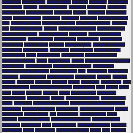
pantalla Asus
canal ascendente
cantante española
cante jondo
Carabanchel
Carlos Alcaraz
Carlos Mazón
Casa Real
caso Begoña Gómez
caso judicial
caso Zapatero
Celta de Vigo
centros de datos
Champions League
Charlie Kirk
ChatGPT
ciberataques
ciberseguridad
cifrado
cine contemporáneo
cine de autor
cine español
clasificación
clasificación Mundial
2026
computación cuántica
computación en la nube
comunidades autónomas
comunidad
local
Comunidad Valenciana
confesión
conflicto en Oriente Medio
conflicto Irán-Israel
conflicto israelí-palestino
consejos para padres
conservación
conservación ambiental
conservadurismo
contratos públicos
control de peso
control parental
Convento de las
Salesas Reales
Copa del Mundo
corrupción
corrupción política
creadores de contenido
crianza digital
Crisis humanitaria
Crisis política
Cristina Álvarez
crímenes de guerra
cultura española
Cáncer
David Broncano
Debut Olímpico
declaración ante el juez
declaración de Zapatero
defensa
Dejar de Fumar
demanda
dependencia tecnológica infantil
deporte español
derechos humanos
desarrollo infantil saludable
desinformación
desintoxicación digital para niños
detección temprana
DGT
diabetes tipo 1
diabetes tipo 2
diagnóstico
diagnóstico precoz
Dieta Mediterránea
dietas de moda
diferencial
diligencias
judiciales
Disco HDD
Disco SSD
diversidad
divorcio
dolor crónico
Donald Trump
DXY
economía española
educación digital para familias
educación rural
Egipto
ejercicio
ejército
israelí
elegancia
Elon Musk
empate 1-1
empatía
energía renovable
enfermedades
cardiovasculares
entradas Rosalía
escándalo
escándalo de corrupción
escándalo político
España
España 2025
Especialistas en Portátiles
Especialistas en reparación de portátiles
espiritualidad
estabilidad institucional
Estados Unidos
Estilo de Vida Saludable
estrategia
de negociación
estrategia política
euro
Eurocopa 2025
eurocopa femenina
Europa
EURUSD
Expertos en Portátliles
Expertosreparacionportátiles
exploración espacial
fallecimiento
FC Barcelona
Feijóo
Fernando Alonso
Ferrocarril Subterráneo
Festival de
San Sebastián
firewall
Fiscal General
Fiscalía Anticorrupción
FOMC
Forex
Fórmula 1