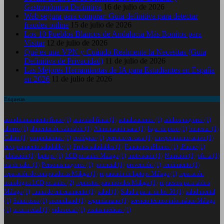
Gastronómica Definitiva
16 de julio de 2026
Web segura para comprar: Guía definitiva para detectar
fraudes online
15 de julio de 2026
Los 10 Pueblos Blancos de Andalucía Más Bonitos para
Visitar
12 de julio de 2026
Qué es una VPN y Cuándo Realmente la Necesitas (Guía
Definitiva de Privacidad)
11 de julio de 2026
Las Mejores Herramientas de IA para Estudiantes en España
en 2026
11 de julio de 2026
Etiquetas
acondicionamiento físico
(1)
actividad física
(1)
actualizaciones
(1)
adultos mayores
(1)
ahorro
(1)
alimentación saludable
(1)
Alimentación sana
(1)
bajar de peso
(1)
bienestar
(1)
Calcio
(1)
computadoras
(1)
ecológico
(1)
ejercicio en casa
(1)
envejecimiento activo
(1)
envejecimiento saludable
(1)
Frutas saludables
(1)
Funciones iPhones
(1)
iPhone
(1)
jubilación
(1)
laptops
(1)
LCDportatiles Malaga
(1)
motivación
(1)
Nutrición
(1)
oferta
(1)
ola de calor
(1)
Personas mayores
(1)
potencial
(1)
prevención
(1)
rendimiento
(1)
reparación de computadoras Málaga
(1)
reparación de laptops Málaga
(1)
reparación
tecnológica LCDportatiles
(2)
repuestos para móviles Málaga
(1)
repuestos para tablets
Málaga
(1)
rutina de entrenamiento
(1)
salud
(1)
Salud a partir de los 50
(1)
salud mental
(1)
Salud ósea
(1)
secondhand
(1)
segundamano
(1)
servicio técnico informático Málaga
(1)
tercera edad
(1)
vida social
(1)
visitas médicas
(1)