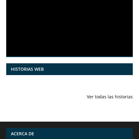
HISTORIAS WEB
7 frutas ricas
España en
Funciones
en calcio para
julio: Playas de
ocultas de
Ver todas las historias
mantener la
ensueño,
iPhone qu
salud ósea a
cultura
conocías
partir de los 50
vibrante y
años
¡más!
ACERCA DE