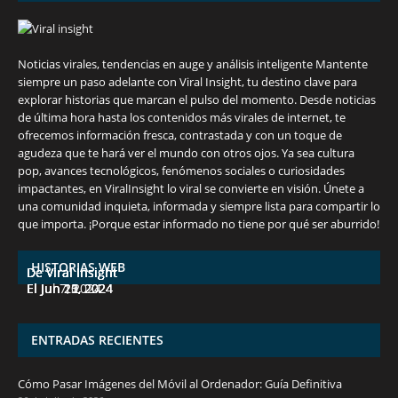
Noticias virales, tendencias en auge y análisis inteligente Mantente
siempre un paso adelante con Viral Insight, tu destino clave para
explorar historias que marcan el pulso del momento. Desde noticias
de última hora hasta los contenidos más virales de internet, te
ofrecemos información fresca, contrastada y con un toque de
agudeza que te hará ver el mundo con otros ojos. Ya sea cultura
pop, avances tecnológicos, fenómenos sociales o curiosidades
impactantes, en ViralInsight lo viral se convierte en visión. Únete a
una comunidad inquieta, informada y siempre lista para compartir lo
7 frutas ricas en calcio para mantener la
España en julio: Playas de ensueño,
Funciones ocultas del iPhone que no
Descubre las 10 criptomonedas con mayor
¡Derrota el calor, no tus objetivos de
que importa. ¡Porque estar informado no tiene por qué ser aburrido!
salud ósea a partir de los 50 años
cultura vibrante y ¡más!
conocías
potencial en junio de 2024.
pérdida de peso!
HISTORIAS WEB
De Viral Insight
De Viral Insight
De Viral Insight
De Viral Insight
De Viral Insight
El Jul 7, 2024
El Jun 23, 2024
El Jun 20, 2024
El Jun 15, 2024
El Jun 11, 2024
ENTRADAS RECIENTES
Cómo Pasar Imágenes del Móvil al Ordenador: Guía Definitiva