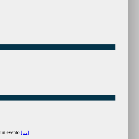
n un evento
[…]