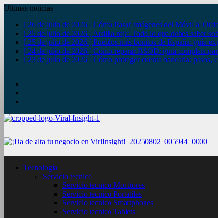
Ultimas noticias
[ 26 de julio de 2026 ]
Cómo Pasar Imágenes del Móvil al Orde
[ 25 de julio de 2026 ]
Ardilla roja: Todo lo que debes saber so
[ 25 de julio de 2026 ]
Pueblos más bonitos de España: guía exp
[ 24 de julio de 2026 ]
Cómo reparar BSOD: guía completa para
[ 23 de julio de 2026 ]
Cómo proteger cuenta bancaria: pasos, c
YouTube
Twitter
Facebook
Tecnología
Servicio tecnico
Servicio tecnico Monitores
Servicio tecnico Portatiles
Servicio tecnico Smartphones
Servicio tecnico Tablets