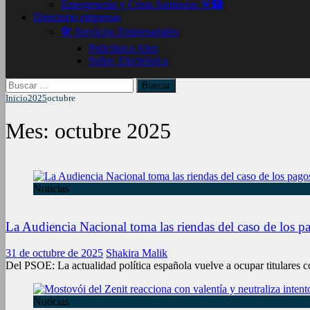
Emergencias y Crisis Sanitarias 🚨🏥
Directorio empresas
🛠️ Servicios Empresariales
Policlinica Alen
Soltec Electrónica
Buscar:
Inicio
2025
octubre
Mes:
octubre 2025
Noticias
La Audiencia Nacional toma las riendas del caso de los 
31 de octubre de 2025
Shakira Malik
Del PSOE: La actualidad política española vuelve a ocupar titulares 
Noticias