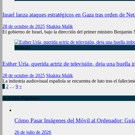
Israel lanza ataques estratégicos en Gaza tras orden de 
28 de octubre de 2025
Shakira Malik
El gobierno de Israel, bajo la dirección del primer ministro Benjamin
Noticias
Esther Uría, querida actriz de televisión, deja una huella 
28 de octubre de 2025
Shakira Malik
La industria audiovisual española se encuentra de luto tras el fallecim
Paginación
1
2
…
9
»
de
Artículos Populares
entradas
Cómo Pasar Imágenes del Móvil al Ordenador: Guía
26 de julio de 2026