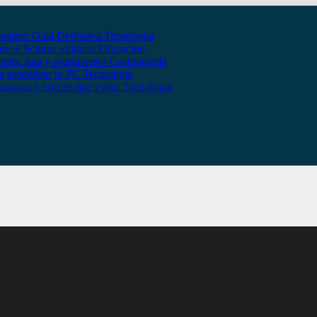
nador: Guía Definitiva
Tecnologia
bre el Sciurus vulgaris
Educacion
erta, ruta y presupuesto
Gastronomia
 estabilizar tu PC
Tecnologia
apturas y errores que evitar
Tecnologia