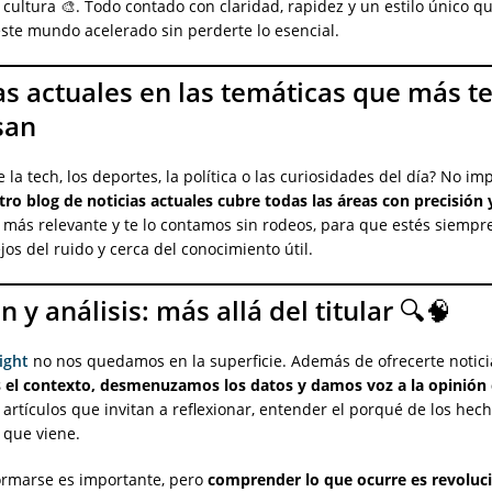
y cultura 🎨. Todo contado con claridad, rapidez y un estilo único q
ste mundo acelerado sin perderte lo esencial.
as actuales en las temáticas que más t
san
e la tech, los deportes, la política o las curiosidades del día? No im
ro blog de noticias actuales cubre todas las áreas con precisión y
más relevante y te lo contamos sin rodeos, para que estés siempr
ejos del ruido y cerca del conocimiento útil.
 y análisis: más allá del titular 🔍🧠
sight
no nos quedamos en la superficie. Además de ofrecerte notici
 el contexto, desmenuzamos los datos y damos voz a la opinión c
 artículos que invitan a reflexionar, entender el porqué de los hech
o que viene.
ormarse es importante, pero
comprender lo que ocurre es revoluci