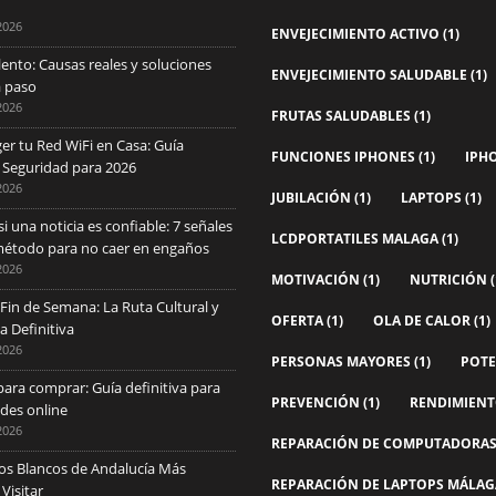
2026
ENVEJECIMIENTO ACTIVO
(1)
ento: Causas reales y soluciones
ENVEJECIMIENTO SALUDABLE
(1)
a paso
2026
FRUTAS SALUDABLES
(1)
r tu Red WiFi en Casa: Guía
FUNCIONES IPHONES
(1)
IPH
 Seguridad para 2026
2026
JUBILACIÓN
(1)
LAPTOPS
(1)
 una noticia es confiable: 7 señales
LCDPORTATILES MALAGA
(1)
 método para no caer en engaños
2026
MOTIVACIÓN
(1)
NUTRICIÓN
(
 Fin de Semana: La Ruta Cultural y
OFERTA
(1)
OLA DE CALOR
(1)
 Definitiva
2026
PERSONAS MAYORES
(1)
POTE
ara comprar: Guía definitiva para
PREVENCIÓN
(1)
RENDIMIEN
udes online
2026
REPARACIÓN DE COMPUTADORA
os Blancos de Andalucía Más
REPARACIÓN DE LAPTOPS MÁLAG
Visitar