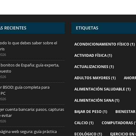
S RECIENTES
ETIQUETAS
 Todo lo que debes saber sobre el
ACONDICIONAMIENTO FÍSICO
(1)
ris
2026
ACTIVIDAD FÍSICA
(1)
bonitos de España: guía experta,
ACTUALIZACIONES
(1)
puesto
2026
ADULTOS MAYORES
(1)
AHOR
r BSOD: guía completa para
ALIMENTACIÓN SALUDABLE
(1)
u PC
2026
ALIMENTACIÓN SANA
(1)
r cuenta bancaria: pasos, capturas
BAJAR DE PESO
(1)
BIENESTAR
 evitar
2026
CALCIO
(1)
COMPUTADORAS
(
gina web segura: guía práctica
ECOLÓGICO
(1)
EJERCICIO EN