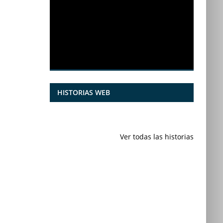
HISTORIAS WEB
7 frutas ricas
España en
en calcio para
julio: Playas de
Ver todas las historias
mantener la
ensueño,
salud ósea a
cultura
partir de los 50
vibrante y
años
¡más!