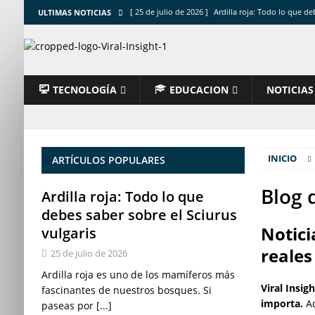
[ 25 de julio de 2026 ]
Ardilla roja: Todo lo que de
ULTIMAS NOTICIAS
[ 25 de julio de 2026 ]
Pueblos más bonitos de Esp
[ 24 de julio de 2026 ]
Cómo reparar BSOD: guía co
[ 23 de julio de 2026 ]
Cómo proteger cuenta bancar
TECNOLOGÍA
EDUCACION
NOTICIAS
[ 19 de julio de 2026 ]
Comprobar página web segur
INICIO
ARTÍCULOS POPULARES
Blog 
Ardilla roja: Todo lo que
debes saber sobre el Sciurus
Notici
vulgaris
reales
25 de julio de 2026
Ardilla roja es uno de los mamíferos más
Viral Insig
fascinantes de nuestros bosques. Si
importa.
Aq
paseas por
[...]