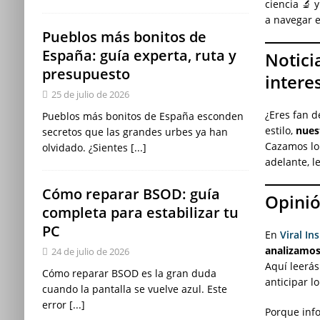
ciencia 🔬 
a navegar e
Pueblos más bonitos de
España: guía experta, ruta y
Notici
presupuesto
intere
25 de julio de 2026
¿Eres fan d
Pueblos más bonitos de España esconden
estilo,
nuest
secretos que las grandes urbes ya han
Cazamos lo 
olvidado. ¿Sientes
[...]
adelante, l
Cómo reparar BSOD: guía
Opinión
completa para estabilizar tu
PC
En
Viral In
analizamos
24 de julio de 2026
Aquí leerás
Cómo reparar BSOD es la gran duda
anticipar l
cuando la pantalla se vuelve azul. Este
error
[...]
Porque inf