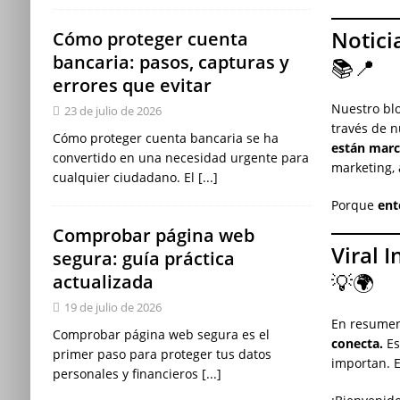
Notici
Cómo proteger cuenta
bancaria: pasos, capturas y
📚📍
errores que evitar
Nuestro blo
23 de julio de 2026
través de n
Cómo proteger cuenta bancaria se ha
están marc
convertido en una necesidad urgente para
marketing, 
cualquier ciudadano. El
[...]
Porque
ent
Comprobar página web
Viral 
segura: guía práctica
💡🌍
actualizada
19 de julio de 2026
En resume
Comprobar página web segura es el
conecta.
Es
primer paso para proteger tus datos
importan. E
personales y financieros
[...]