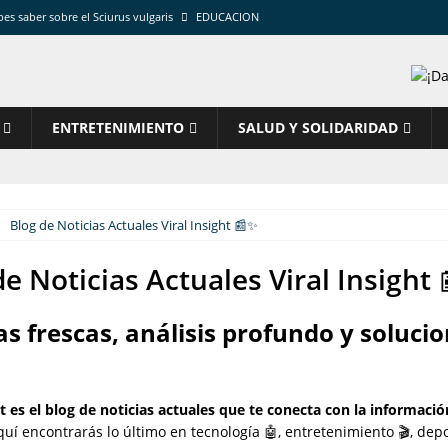
bes saber sobre el Sciurus vulgaris
EDUCACION
aña: guía experta, ruta y presupuesto
GASTRONOMIA
mpleta para estabilizar tu PC
TECNOLOGIA
ia: pasos, capturas y errores que evitar
TECNOLOGIA
ENTRETENIMIENTO
SALUD Y SOLIDARIDAD
a: guía práctica actualizada
TECNOLOGIA
Blog de Noticias Actuales Viral Insight 📰✨
de Noticias Actuales Viral Insight
as frescas, análisis profundo y soluci
ht es el blog de noticias actuales que te conecta con la informaci
uí encontrarás lo último en tecnología 🤖, entretenimiento 🎬, dep