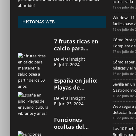
actualizada
aburrido!
19 de julio de 
Windows 11 l
HISTORIAS WEB
fáciles paso 
18 de julio de 
Cómo Protege
7 frutas ricas en
Completa de
calcio para
17 de julio de 
mantener la
De Viral Insight
salud ósea a
Cómo saber si
El Jul 7, 2024
básicas y el
partir de los 50
16 de julio de 
años
España en julio:
Sevilla en un
Playas de
Gastronómica
ensueño, cultura
16 de julio de 
De Viral Insight
vibrante y ¡más!
El Jun 23, 2024
Web segura p
detectar fra
15 de julio de 
Funciones
ocultas del
Los 10 Puebl
iPhone que no
Bonitos para 