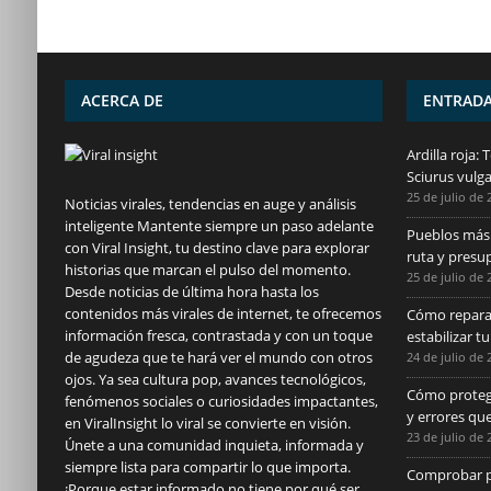
ACERCA DE
ENTRADA
Ardilla roja:
Sciurus vulga
25 de julio de 
Noticias virales, tendencias en auge y análisis
inteligente Mantente siempre un paso adelante
Pueblos más 
con Viral Insight, tu destino clave para explorar
ruta y presu
historias que marcan el pulso del momento.
25 de julio de 
Desde noticias de última hora hasta los
contenidos más virales de internet, te ofrecemos
Cómo repara
información fresca, contrastada y con un toque
estabilizar t
de agudeza que te hará ver el mundo con otros
24 de julio de 
ojos. Ya sea cultura pop, avances tecnológicos,
Cómo protege
fenómenos sociales o curiosidades impactantes,
y errores que
en ViralInsight lo viral se convierte en visión.
23 de julio de 
Únete a una comunidad inquieta, informada y
siempre lista para compartir lo que importa.
Comprobar pá
¡Porque estar informado no tiene por qué ser