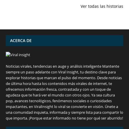
en calcio para
julio: Playas de
ocultas de
Ver todas las historias
mantener la
ensueño,
iPhone qu
salud ósea a
cultura
conocías
partir de los 50
vibrante y
años
¡más!
ACERCA DE
Noticias virales, tendencias en auge y análisis inteligente Mantente
siempre un paso adelante con Viral Insight, tu destino clave para
explorar historias que marcan el pulso del momento. Desde noticias
de última hora hasta los contenidos más virales de internet, te
ofrecemos información fresca, contrastada y con un toque de
agudeza que te hará ver el mundo con otros ojos. Ya sea cultura
pop, avances tecnológicos, fenómenos sociales o curiosidades
impactantes, en ViralInsight lo viral se convierte en visión. Únete a
una comunidad inquieta, informada y siempre lista para compartir lo
7 frutas ricas en calcio para mantener la
España en julio: Playas de ensueño,
Funciones ocultas del iPhone que no
Descubre las 10 criptomonedas con mayor
¡Derrota el calor, no tus objetivos de
que importa. ¡Porque estar informado no tiene por qué ser aburrido!
salud ósea a partir de los 50 años
cultura vibrante y ¡más!
conocías
potencial en junio de 2024.
pérdida de peso!