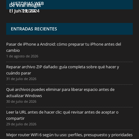
HISTORIAS WEB
De Viral Insight
De Viral Insight
De Viral Insight
De Viral Insight
De Viral Insight
El Jul 7, 2024
El Jun 23, 2024
El Jun 20, 2024
El Jun 15, 2024
El Jun 11, 2024
ENTRADAS RECIENTES
Pasar de iPhone a Android: cómo preparar tu iPhone antes del
cambio
1 de agosto de 2026
Reparar archivo ZIP dañado: guía completa sobre qué hacer y
cuándo parar
31 de julio de 2026
Qué archivos puedes eliminar para liberar espacio antes de
actualizar Windows
30 de julio de 2026
Leer la URL antes de hacer clic: qué revisar antes de aceptar o
compartir
29 de julio de 2026
Mejor router WiFi 6 según tu uso: perfiles, presupuesto y prioridades