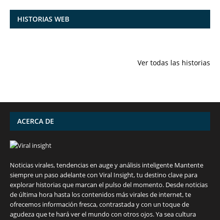
HISTORIAS WEB
7 frutas ricas
España en
Funciones
en calcio para
julio: Playas de
ocultas de
Ver todas las historias
mantener la
ensueño,
iPhone qu
salud ósea a
cultura
conocías
partir de los 50
vibrante y
años
¡más!
ACERCA DE
Noticias virales, tendencias en auge y análisis inteligente Mantente
siempre un paso adelante con Viral Insight, tu destino clave para
explorar historias que marcan el pulso del momento. Desde noticias
de última hora hasta los contenidos más virales de internet, te
ofrecemos información fresca, contrastada y con un toque de
agudeza que te hará ver el mundo con otros ojos. Ya sea cultura