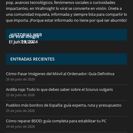
pop, avances tecnológicos, fenómenos sociales o curiosidades
impactantes, en ViralInsight lo viral se convierte en visión. Únete a
una comunidad inquieta, informada y siempre lista para compartir lo
7 frutas ricas en calcio para mantener la
España en julio: Playas de ensueño,
Funciones ocultas del iPhone que no
Descubre las 10 criptomonedas con mayor
¡Derrota el calor, no tus objetivos de
que importa. ¡Porque estar informado no tiene por qué ser aburrido!
salud ósea a partir de los 50 años
cultura vibrante y ¡más!
conocías
potencial en junio de 2024.
pérdida de peso!
HISTORIAS WEB
De Viral Insight
De Viral Insight
De Viral Insight
De Viral Insight
De Viral Insight
El Jul 7, 2024
El Jun 23, 2024
El Jun 20, 2024
El Jun 15, 2024
El Jun 11, 2024
ENTRADAS RECIENTES
Cómo Pasar Imágenes del Móvil al Ordenador: Guía Definitiva
26 de julio de 2026
Ardilla roja: Todo lo que debes saber sobre el Sciurus vulgaris
25 de julio de 2026
Pueblos más bonitos de España: guía experta, ruta y presupuesto
25 de julio de 2026
Cómo reparar BSOD: guía completa para estabilizar tu PC
24 de julio de 2026