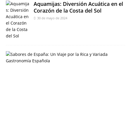
Aquamijas: Diversión Acuática en el
Corazón de la Costa del Sol
30 de mayo de 2024
S
a
b
o
r
e
s
d
e
E
s
p