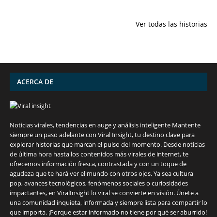
7 frutas ricas
España en
Funciones
en calcio para
julio: Playas de
ocultas de
Ver todas las historias
mantener la
ensueño,
iPhone qu
salud ósea a
cultura
conocías
partir de los 50
vibrante y
años
¡más!
ACERCA DE
Noticias virales, tendencias en auge y análisis inteligente Mantente
siempre un paso adelante con Viral Insight, tu destino clave para
explorar historias que marcan el pulso del momento. Desde noticias
de última hora hasta los contenidos más virales de internet, te
ofrecemos información fresca, contrastada y con un toque de
agudeza que te hará ver el mundo con otros ojos. Ya sea cultura
pop, avances tecnológicos, fenómenos sociales o curiosidades
impactantes, en ViralInsight lo viral se convierte en visión. Únete a
una comunidad inquieta, informada y siempre lista para compartir lo
7 frutas ricas en calcio para mantener la
España en julio: Playas de ensueño,
Funciones ocultas del iPhone que no
Descubre las 10 criptomonedas con mayor
¡Derrota el calor, no tus objetivos de
que importa. ¡Porque estar informado no tiene por qué ser aburrido!