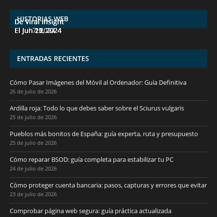
salud ósea a partir de los 50 años
cultura vibrante y ¡más!
conocías
potencial en junio de 2024.
pérdida de peso!
HISTORIAS WEB
De Viral Insight
De Viral Insight
De Viral Insight
De Viral Insight
De Viral Insight
El Jul 7, 2024
El Jun 23, 2024
El Jun 20, 2024
El Jun 15, 2024
El Jun 11, 2024
ENTRADAS RECIENTES
Cómo Pasar Imágenes del Móvil al Ordenador: Guía Definitiva
26 de julio de 2026
Ardilla roja: Todo lo que debes saber sobre el Sciurus vulgaris
25 de julio de 2026
Pueblos más bonitos de España: guía experta, ruta y presupuesto
25 de julio de 2026
Cómo reparar BSOD: guía completa para estabilizar tu PC
24 de julio de 2026
Cómo proteger cuenta bancaria: pasos, capturas y errores que evitar
23 de julio de 2026
Comprobar página web segura: guía práctica actualizada