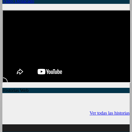
Video Destacado
Historias Web
7 frutas ricas en
España en julio:
Funciones ocu
calcio para
Playas de
del iPhone qu
Ver todas las historias
mantener la salud
ensueño, cultura
conocías
ósea a partir de
vibrante y ¡más!
los 50 años