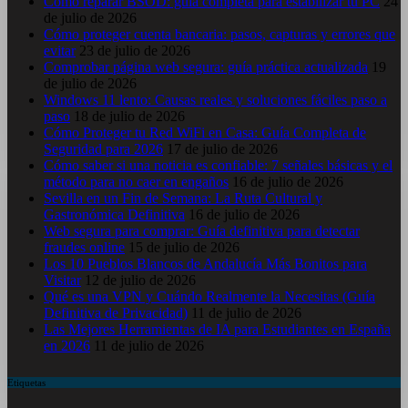
Cómo reparar BSOD: guía completa para estabilizar tu PC
24
de julio de 2026
Cómo proteger cuenta bancaria: pasos, capturas y errores que
evitar
23 de julio de 2026
Comprobar página web segura: guía práctica actualizada
19
de julio de 2026
Windows 11 lento: Causas reales y soluciones fáciles paso a
paso
18 de julio de 2026
Cómo Proteger tu Red WiFi en Casa: Guía Completa de
Seguridad para 2026
17 de julio de 2026
Cómo saber si una noticia es confiable: 7 señales básicas y el
método para no caer en engaños
16 de julio de 2026
Sevilla en un Fin de Semana: La Ruta Cultural y
Gastronómica Definitiva
16 de julio de 2026
Web segura para comprar: Guía definitiva para detectar
fraudes online
15 de julio de 2026
Los 10 Pueblos Blancos de Andalucía Más Bonitos para
Visitar
12 de julio de 2026
Qué es una VPN y Cuándo Realmente la Necesitas (Guía
Definitiva de Privacidad)
11 de julio de 2026
Las Mejores Herramientas de IA para Estudiantes en España
en 2026
11 de julio de 2026
Etiquetas