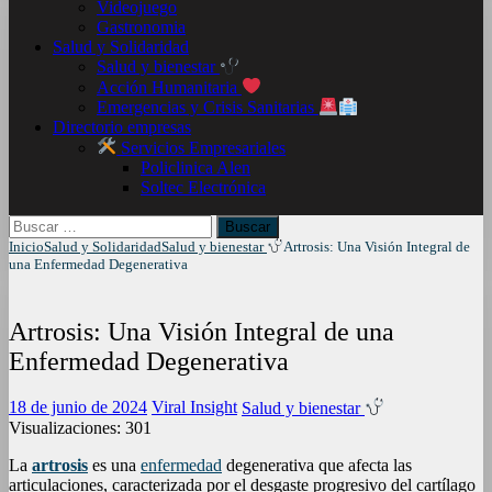
Videojuego
Gastronomia
Salud y Solidaridad
Salud y bienestar
Acción Humanitaria
Emergencias y Crisis Sanitarias
Directorio empresas
Servicios Empresariales
Policlinica Alen
Soltec Electrónica
Buscar:
Inicio
Salud y Solidaridad
Salud y bienestar
Artrosis: Una Visión Integral de
una Enfermedad Degenerativa
Artrosis: Una Visión Integral de una
Enfermedad Degenerativa
18 de junio de 2024
Viral Insight
Salud y bienestar
Visualizaciones:
301
La
artrosis
es una
enfermedad
degenerativa que afecta las
articulaciones, caracterizada por el desgaste progresivo del cartílago