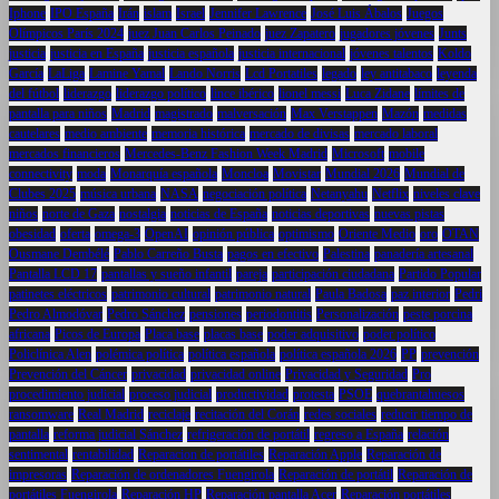
Iphone
IPO España
Irán
islam
Israel
Jennifer Lawrence
José Luis Ábalos
Juegos
Olímpicos París 2024
juez Juan Carlos Peinado
juez Zapatero
jugadores jóvenes
Junts
justicia
justicia en España
justicia española
justicia internacional
jóvenes talentos
Koldo
García
LaLiga
Lamine Yamal
Lando Norris
Lcd Portatiles
legado
ley antitabaco
leyenda
del fútbol
liderazgo
liderazgo político
lince ibérico
lionel messi
Luca Zidane
límites de
pantalla para niños
Madrid
magistrado
malversación
Max Verstappen
Mazón
medidas
cautelares
medio ambiente
memoria histórica
mercado de divisas
mercado laboral
mercados financieros
Mercedes-Benz Fashion Week Madrid
Microsoft
mobile
connectivity
moda
Monarquía española
Moncloa
Movistar
Mundial 2026
Mundial de
Clubes 2025
música urbana
NASA
negociación política
Netanyahu
Netflix
niveles clave
niños
norte de Gaza
nostalgia
noticias de España
noticias deportivas
nuevas pistas
obesidad
oferta
omega-3
OpenAI
opinión pública
optimismo
Oriente Medio
oro
OTAN
Ousmane Dembélé
Pablo Carreño Busta
pagos en efectivo
Palestina
panadería artesanal
Pantalla LCD 17
pantallas y sueño infantil
pareja
participación ciudadana
Partido Popular
patinetes eléctricos
patrimonio cultural
patrimonio natural
Paula Badosa
paz interior
Pedri
Pedro Almodóvar
Pedro Sánchez
pensiones
periodontitis
Personalización
peste porcina
africana
Picos de Europa
Placa base
placas base
poder adquisitivo
poder político
Policlínica Alen
polémica política
política española
política española 2026
PP
prevención
Prevención del Cáncer
privacidad
privacidad online
Privacidad y Seguridad
Pro
procedimiento judicial
proceso judicial
productividad
protesta
PSOE
quebrantahuesos
ransomware
Real Madrid
reciclaje
recitación del Corán
redes sociales
reducir tiempo de
pantalla
reforma judicial Sánchez
refrigeración de portátil
regreso a España
relación
sentimental
rentabilidad
Reparacion de portátiles
Reparación Apple
Reparación de
impresoras
Reparación de ordenadores Fuengirola
Reparación de portátil
Reparación de
portátiles Fuengirola
Reparación HP
Reparación pantalla Acer
Reparación portátiles