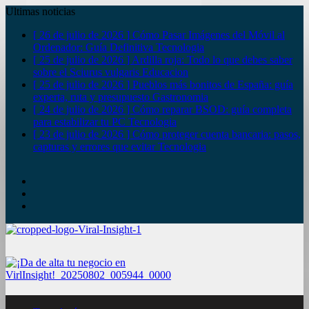
Ultimas noticias
[ 26 de julio de 2026 ]
Cómo Pasar Imágenes del Móvil al
Ordenador: Guía Definitiva
Tecnologia
[ 25 de julio de 2026 ]
Ardilla roja: Todo lo que debes saber
sobre el Sciurus vulgaris
Educacion
[ 25 de julio de 2026 ]
Pueblos más bonitos de España: guía
experta, ruta y presupuesto
Gastronomia
[ 24 de julio de 2026 ]
Cómo reparar BSOD: guía completa
para estabilizar tu PC
Tecnologia
[ 23 de julio de 2026 ]
Cómo proteger cuenta bancaria: pasos,
capturas y errores que evitar
Tecnologia
YouTube
Twitter
Facebook