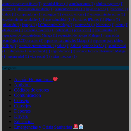
acondicionamiento físico
(1)
actividad física
(1)
actualizaciones
(1)
adultos mayores
(1)
ahorro
(1)
alimentación saludable
(1)
Alimentación sana
(1)
bajar de peso
(1)
bienestar
(1)
Calcio
(1)
computadoras
(1)
ecológico
(1)
ejercicio en casa
(1)
envejecimiento activo
(1)
envejecimiento saludable
(1)
Frutas saludables
(1)
Funciones iPhones
(1)
iPhone
(1)
jubilación
(1)
laptops
(1)
LCDportatiles Malaga
(1)
motivación
(1)
Nutrición
(1)
oferta
(1)
ola de calor
(1)
Personas mayores
(1)
potencial
(1)
prevención
(1)
rendimiento
(1)
reparación de computadoras Málaga
(1)
reparación de laptops Málaga
(1)
reparación
tecnológica LCDportatiles
(2)
repuestos para móviles Málaga
(1)
repuestos para tablets
Málaga
(1)
rutina de entrenamiento
(1)
salud
(1)
Salud a partir de los 50
(1)
salud mental
(1)
Salud ósea
(1)
secondhand
(1)
segundamano
(1)
servicio técnico informático Málaga
(1)
tercera edad
(1)
vida social
(1)
visitas médicas
(1)
Categorias
Acción Humanitaria
Antivirus
Códigos de errores
Comunicacion
Consejo
Consejos
Deportes
Drivers
Educacion
Emergencias y Crisis Sanitarias