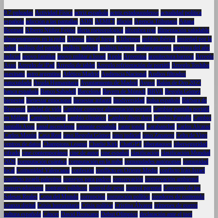
9.7 pulgadas
Actividad Física
actriz española
actriz estadounidense
actualidad política
española
adicción a las pantallas
ADN
AEMET
afición
Agencia Tributaria
Aitana
Bonmatí
Alberto Núñez Feijóo
alerta meteorológica
alfombra roja
alimentación saludable
almacenamiento en la nube
Alonso
alto el fuego
Alzheimer
anfibio ibérico
ansiedad por la
salud
análisis del partido
análisis judicial
análisis técnico
apalancamiento
apertura del año
judicial
apoyo familiar
apoyo militar a Israel
Apple
Argentina
arquitectura barroca
Arreglo
Asus
Arreglo de iPad
Arreglo de tablet
Arreglo refrigeración de portátil
Arreglo Toshiba
asesinato
astro argentino
Atlético Madrid
Audiencia Nacional
Audios filtrados
autocuidado
Ayuda Humanitaria
Ayuntamiento de Madrid
Ayuso
Balón de Oro 2025
banca española
Banco Sabadell
Barcelona
Bayern de Múnich
BBVA
Begoña Gómez
bienestar
bienestar emocional
bienestar infantil
biodiversidad
bolsa española
Bárbara de
Braganza
calidad de vida
Cambiar conector alimentación portatil
Cambiar pantalla portátil
en Málaga
Cambio bisagra
cambio climático
Cambio disco duro
Cambio Pantalla
Cambio
pantalla Asus
canal ascendente
cantante española
cante jondo
Carabanchel
Carlos Alcaraz
Carlos Mazón
Casa Real
caso Begoña Gómez
caso judicial
caso Zapatero
Celta de Vigo
centros de datos
Champions League
Charlie Kirk
ChatGPT
ciberataques
ciberseguridad
cifrado
cine contemporáneo
cine de autor
cine español
clasificación
clasificación Mundial
2026
computación cuántica
computación en la nube
comunidades autónomas
comunidad
local
Comunidad Valenciana
confesión
conflicto en Oriente Medio
conflicto Irán-Israel
conflicto israelí-palestino
consejos para padres
conservación
conservación ambiental
conservadurismo
contratos públicos
control de peso
control parental
Convento de las
Salesas Reales
Copa del Mundo
corrupción
corrupción política
creadores de contenido
crianza digital
Crisis humanitaria
Crisis política
Cristina Álvarez
crímenes de guerra
cultura española
Cáncer
David Broncano
Debut Olímpico
declaración ante el juez