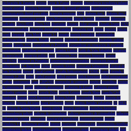
declaración de Zapatero
defensa
Dejar de Fumar
demanda
dependencia tecnológica infantil
deporte español
derechos humanos
desarrollo infantil saludable
desinformación
desintoxicación digital para niños
detección temprana
DGT
diabetes tipo 1
diabetes tipo 2
diagnóstico
diagnóstico precoz
Dieta Mediterránea
dietas de moda
diferencial
diligencias
judiciales
Disco HDD
Disco SSD
diversidad
divorcio
dolor crónico
Donald Trump
DXY
economía española
educación digital para familias
educación rural
Egipto
ejercicio
ejército
israelí
elegancia
Elon Musk
empate 1-1
empatía
energía renovable
enfermedades
cardiovasculares
entradas Rosalía
escándalo
escándalo de corrupción
escándalo político
España
España 2025
Especialistas en Portátiles
Especialistas en reparación de portátiles
espiritualidad
estabilidad institucional
Estados Unidos
Estilo de Vida Saludable
estrategia
de negociación
estrategia política
euro
Eurocopa 2025
eurocopa femenina
Europa
EURUSD
Expertos en Portátliles
Expertosreparacionportátiles
exploración espacial
fallecimiento
FC Barcelona
Feijóo
Fernando Alonso
Ferrocarril Subterráneo
Festival de
San Sebastián
firewall
Fiscal General
Fiscalía Anticorrupción
FOMC
Forex
Fórmula 1
Fórmula 1 2025
fútbol
Fútbol español
fútbol europeo
fútbol femenino
fútbol internacional
Galicia
gastronomía
Gaza
GBPUSD
generación de contenido
genética
geopolítica
gestión
de emergencias
Gmail
gobierno autonómico
Gobierno de España
Gobierno español
goleador veterano
google
Google Drive
Google Gemini
Google Maps
Guardia Civil
hambruna
Hamás
HDD Regenerator
Helena Jubany
hipocondría
historia
historia del
flamenco
historia del islam
hogar inteligente
humor
hábitos digitales saludables
IA
IBEX
35
Iglesia de Santa Bárbara
imagen pública
impacto mediático
incendios forestales
independencia judicial
indicios de criminalidad
indicios racionales de criminalidad
inflación
inflamación crónica
innovación
innovación tecnológica
insomnio crónico
instalar
Windows 11
inteligencia artificial
Internet
inversores
investigación
investigación científica
investigación judicial
investigación médica
investigación penal
investigación policial
Ipad