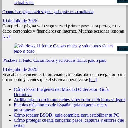
Comprobar página web segura: guía práctica actualizada
19 de julio de 2026
Comprobar página web segura es el primer paso para proteger tus
datos personales y financieros en internet. Muchas personas ignoran
[…]
Tecno
Windows 11 lento: Causas reales y soluciones fáciles paso a paso
18 de julio de 2026
Si acabas de encender tu ordenador, intentas abrir el navegador o un
documento y sientes que el sistema operativo se
[…]
Cómo Pasar Imágenes del Móvil al Ordenador: Guía
Definitiva
Ardilla roja: Todo lo que debes saber sobre el Sciurus vulgaris
Pueblos más bonitos de España: guía experta, ruta y
presupuesto
Cómo reparar BSOD: guía completa para estabilizar tu PC
Cómo proteger cuenta bancaria: pasos, capturas y errores que
evitar