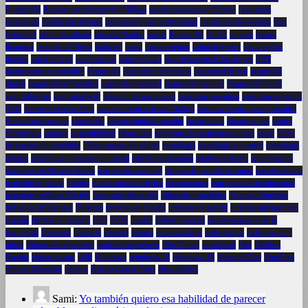
Fuengirola
Reparar pantalla portátil Málaga
residencia fiscal en España
resiliencia
resistencia
resolución del juez
responsabilidad institucional
revelación de secretos
Rey
Felipe VI
ritmo circadiano
Rosalía Madrid
router
Router 4G
RTVE
ruptura
récord
histórico
récords de Messi
Sabadell
salud
salud cerebral
salud digestiva
salud digital
infantil
salud infantil
salud mental
salud pública
San Sebastián de los Reyes
SAT
mantenimiento portátiles
Seguridad
seguridad cibernética
seguridad de red
seguridad
digital
seguridad informática
seguridad nacional
seguridad regional
Seguridad Social
seguridad vial
seguridad wifi
selecciones nacionales
selección argentina
selección española
SEO
Servicio técnico Asus
servicio técnico dental Málaga
Servicio técnico para portátiles
Silvia Intxaurrondo
sinceridad
sistema judicial español
smartphone
Smartphones
Soltec
Electrónica
soporte
sostenibilidad
Stop-Loss
síndrome de abstinencia digital
tablet
Taller
de reparación portátiles
Taller reparación tablets
tecnología
tecnología educativa
tecnología
médica
tecnología y desarrollo infantil
televisión española
tendencia alcista
tenis español
tensiones en Oriente Medio
tensión institucional
tiempo de pantalla en niños
trabajo remoto
tradición española
trading
transformación digital
transparencia
transparencia institucional
transporte público Madrid
trastornos del sueño
tribunales españoles
Tribunal Supremo
tráfico de influencias
Turismo
turismo en España
turismo en madrid
turismo internacional
España
turistas en España
UCI
UCO
unidad
Unión Europea
uso responsable de la
tecnología
Usuarios
Valencia
vecinos
verano
vida saludable
videojuegos
videojuegos y
niños
Videos de reparación
violencia de género
Vito Quiles
volatilidad
Vox
Vuelta a
España
vídeos cortos
Wifi
Windows
windows 10
Windows 11
Yolanda Díaz
YouTube
Zohran Mamdani
Ábalos
Álvaro García Ortiz
ética política
Sami:
Yo también quiero esa habilidad de parecer