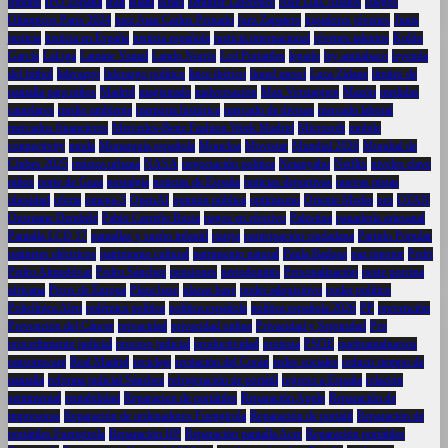
Iphone
IPO España
Irán
islam
Israel
Jennifer Lawrence
José Luis Ábalos
Juegos
Olímpicos París 2024
juez Juan Carlos Peinado
juez Zapatero
jugadores jóvenes
Junts
justicia
justicia en España
justicia española
justicia internacional
jóvenes talentos
Koldo
García
LaLiga
Lamine Yamal
Lando Norris
Lcd Portatiles
legado
ley antitabaco
leyenda
del fútbol
liderazgo
liderazgo político
lince ibérico
lionel messi
Luca Zidane
límites de
pantalla para niños
Madrid
magistrado
malversación
Max Verstappen
Mazón
medidas
cautelares
medio ambiente
memoria histórica
mercado de divisas
mercado laboral
mercados financieros
Mercedes-Benz Fashion Week Madrid
Microsoft
mobile
connectivity
moda
Monarquía española
Moncloa
Movistar
Mundial 2026
Mundial de
Clubes 2025
música urbana
NASA
negociación política
Netanyahu
Netflix
niveles clave
niños
norte de Gaza
nostalgia
noticias de España
noticias deportivas
nuevas pistas
obesidad
oferta
omega-3
OpenAI
opinión pública
optimismo
Oriente Medio
oro
OTAN
Ousmane Dembélé
Pablo Carreño Busta
pagos en efectivo
Palestina
panadería artesanal
Pantalla LCD 17
pantallas y sueño infantil
pareja
participación ciudadana
Partido Popular
patinetes eléctricos
patrimonio cultural
patrimonio natural
Paula Badosa
paz interior
Pedri
Pedro Almodóvar
Pedro Sánchez
pensiones
periodontitis
Personalización
peste porcina
africana
Picos de Europa
Placa base
placas base
poder adquisitivo
poder político
Policlínica Alen
polémica política
política española
política española 2026
PP
prevención
Prevención del Cáncer
privacidad
privacidad online
Privacidad y Seguridad
Pro
procedimiento judicial
proceso judicial
productividad
protesta
PSOE
quebrantahuesos
ransomware
Real Madrid
reciclaje
recitación del Corán
redes sociales
reducir tiempo de
pantalla
reforma judicial Sánchez
refrigeración de portátil
regreso a España
relación
sentimental
rentabilidad
Reparacion de portátiles
Reparación Apple
Reparación de
impresoras
Reparación de ordenadores Fuengirola
Reparación de portátil
Reparación de
portátiles Fuengirola
Reparación HP
Reparación pantalla Acer
Reparación portátiles