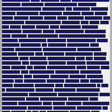
deporte español
derechos humanos
desarrollo infantil saludable
desinformación
desintoxicación digital para niños
detección temprana
DGT
diabetes tipo 1
diabetes tipo 2
diagnóstico
diagnóstico precoz
Dieta Mediterránea
dietas de moda
diferencial
diligencias
judiciales
Disco HDD
Disco SSD
diversidad
divorcio
dolor crónico
Donald Trump
DXY
economía española
educación digital para familias
educación rural
Egipto
ejercicio
ejército
israelí
elegancia
Elon Musk
empate 1-1
empatía
energía renovable
enfermedades
cardiovasculares
entradas Rosalía
escándalo
escándalo de corrupción
escándalo político
España
España 2025
Especialistas en Portátiles
Especialistas en reparación de portátiles
espiritualidad
estabilidad institucional
Estados Unidos
Estilo de Vida Saludable
estrategia
de negociación
estrategia política
euro
Eurocopa 2025
eurocopa femenina
Europa
EURUSD
Expertos en Portátliles
Expertosreparacionportátiles
exploración espacial
fallecimiento
FC Barcelona
Feijóo
Fernando Alonso
Ferrocarril Subterráneo
Festival de
San Sebastián
firewall
Fiscal General
Fiscalía Anticorrupción
FOMC
Forex
Fórmula 1
Fórmula 1 2025
fútbol
Fútbol español
fútbol europeo
fútbol femenino
fútbol internacional
Galicia
gastronomía
Gaza
GBPUSD
generación de contenido
genética
geopolítica
gestión
de emergencias
Gmail
gobierno autonómico
Gobierno de España
Gobierno español
goleador veterano
google
Google Drive
Google Gemini
Google Maps
Guardia Civil
hambruna
Hamás
HDD Regenerator
Helena Jubany
hipocondría
historia
historia del
flamenco
historia del islam
hogar inteligente
humor
hábitos digitales saludables
IA
IBEX
35
Iglesia de Santa Bárbara
imagen pública
impacto mediático
incendios forestales
independencia judicial
indicios de criminalidad
indicios racionales de criminalidad
inflación
inflamación crónica
innovación
innovación tecnológica
insomnio crónico
instalar
Windows 11
inteligencia artificial
Internet
inversores
investigación
investigación científica
investigación judicial
investigación médica
investigación penal
investigación policial
Ipad