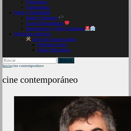
Videojuego
Gastronomia
Salud y Solidaridad
Salud y bienestar
Acción Humanitaria
Emergencias y Crisis Sanitarias
Directorio empresas
Servicios Empresariales
Policlinica Alen
Soltec Electrónica
Buscar:
Inicio
cine contemporáneo
cine contemporáneo