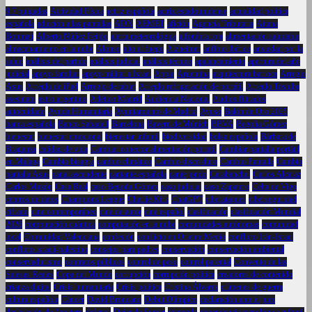
9.7 pulgadas
Actividad Física
actriz española
actriz estadounidense
actualidad política
española
adicción a las pantallas
ADN
AEMET
afición
Agencia Tributaria
Aitana
Bonmatí
Alberto Núñez Feijóo
alerta meteorológica
alfombra roja
alimentación saludable
almacenamiento en la nube
Alonso
alto el fuego
Alzheimer
anfibio ibérico
ansiedad por la
salud
análisis del partido
análisis judicial
análisis técnico
apalancamiento
apertura del año
judicial
apoyo familiar
apoyo militar a Israel
Apple
Argentina
arquitectura barroca
Arreglo
Asus
Arreglo de iPad
Arreglo de tablet
Arreglo refrigeración de portátil
Arreglo Toshiba
asesinato
astro argentino
Atlético Madrid
Audiencia Nacional
Audios filtrados
autocuidado
Ayuda Humanitaria
Ayuntamiento de Madrid
Ayuso
Balón de Oro 2025
banca española
Banco Sabadell
Barcelona
Bayern de Múnich
BBVA
Begoña Gómez
bienestar
bienestar emocional
bienestar infantil
biodiversidad
bolsa española
Bárbara de
Braganza
calidad de vida
Cambiar conector alimentación portatil
Cambiar pantalla portátil
en Málaga
Cambio bisagra
cambio climático
Cambio disco duro
Cambio Pantalla
Cambio
pantalla Asus
canal ascendente
cantante española
cante jondo
Carabanchel
Carlos Alcaraz
Carlos Mazón
Casa Real
caso Begoña Gómez
caso judicial
caso Zapatero
Celta de Vigo
centros de datos
Champions League
Charlie Kirk
ChatGPT
ciberataques
ciberseguridad
cifrado
cine contemporáneo
cine de autor
cine español
clasificación
clasificación Mundial
2026
computación cuántica
computación en la nube
comunidades autónomas
comunidad
local
Comunidad Valenciana
confesión
conflicto en Oriente Medio
conflicto Irán-Israel
conflicto israelí-palestino
consejos para padres
conservación
conservación ambiental
conservadurismo
contratos públicos
control de peso
control parental
Convento de las
Salesas Reales
Copa del Mundo
corrupción
corrupción política
creadores de contenido
crianza digital
Crisis humanitaria
Crisis política
Cristina Álvarez
crímenes de guerra
cultura española
Cáncer
David Broncano
Debut Olímpico
declaración ante el juez
declaración de Zapatero
defensa
Dejar de Fumar
demanda
dependencia tecnológica infantil