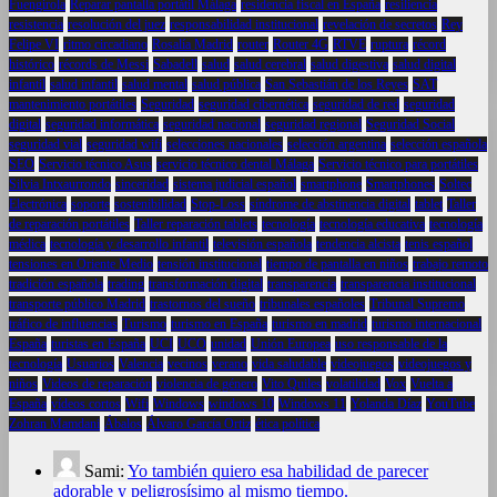
Fuengirola
Reparar pantalla portátil Málaga
residencia fiscal en España
resiliencia
resistencia
resolución del juez
responsabilidad institucional
revelación de secretos
Rey
Felipe VI
ritmo circadiano
Rosalía Madrid
router
Router 4G
RTVE
ruptura
récord
histórico
récords de Messi
Sabadell
salud
salud cerebral
salud digestiva
salud digital
infantil
salud infantil
salud mental
salud pública
San Sebastián de los Reyes
SAT
mantenimiento portátiles
Seguridad
seguridad cibernética
seguridad de red
seguridad
digital
seguridad informática
seguridad nacional
seguridad regional
Seguridad Social
seguridad vial
seguridad wifi
selecciones nacionales
selección argentina
selección española
SEO
Servicio técnico Asus
servicio técnico dental Málaga
Servicio técnico para portátiles
Silvia Intxaurrondo
sinceridad
sistema judicial español
smartphone
Smartphones
Soltec
Electrónica
soporte
sostenibilidad
Stop-Loss
síndrome de abstinencia digital
tablet
Taller
de reparación portátiles
Taller reparación tablets
tecnología
tecnología educativa
tecnología
médica
tecnología y desarrollo infantil
televisión española
tendencia alcista
tenis español
tensiones en Oriente Medio
tensión institucional
tiempo de pantalla en niños
trabajo remoto
tradición española
trading
transformación digital
transparencia
transparencia institucional
transporte público Madrid
trastornos del sueño
tribunales españoles
Tribunal Supremo
tráfico de influencias
Turismo
turismo en España
turismo en madrid
turismo internacional
España
turistas en España
UCI
UCO
unidad
Unión Europea
uso responsable de la
tecnología
Usuarios
Valencia
vecinos
verano
vida saludable
videojuegos
videojuegos y
niños
Videos de reparación
violencia de género
Vito Quiles
volatilidad
Vox
Vuelta a
España
vídeos cortos
Wifi
Windows
windows 10
Windows 11
Yolanda Díaz
YouTube
Zohran Mamdani
Ábalos
Álvaro García Ortiz
ética política
Sami:
Yo también quiero esa habilidad de parecer
adorable y peligrosísimo al mismo tiempo.