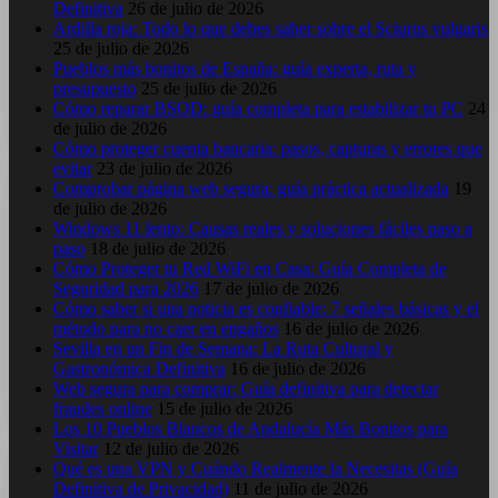
Definitiva
26 de julio de 2026
Ardilla roja: Todo lo que debes saber sobre el Sciurus vulgaris
25 de julio de 2026
Pueblos más bonitos de España: guía experta, ruta y
presupuesto
25 de julio de 2026
Cómo reparar BSOD: guía completa para estabilizar tu PC
24
de julio de 2026
Cómo proteger cuenta bancaria: pasos, capturas y errores que
evitar
23 de julio de 2026
Comprobar página web segura: guía práctica actualizada
19
de julio de 2026
Windows 11 lento: Causas reales y soluciones fáciles paso a
paso
18 de julio de 2026
Cómo Proteger tu Red WiFi en Casa: Guía Completa de
Seguridad para 2026
17 de julio de 2026
Cómo saber si una noticia es confiable: 7 señales básicas y el
método para no caer en engaños
16 de julio de 2026
Sevilla en un Fin de Semana: La Ruta Cultural y
Gastronómica Definitiva
16 de julio de 2026
Web segura para comprar: Guía definitiva para detectar
fraudes online
15 de julio de 2026
Los 10 Pueblos Blancos de Andalucía Más Bonitos para
Visitar
12 de julio de 2026
Qué es una VPN y Cuándo Realmente la Necesitas (Guía
Definitiva de Privacidad)
11 de julio de 2026