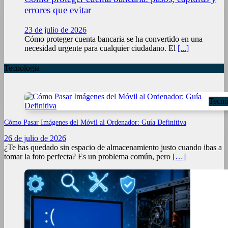
errores que evitar
23 de julio de 2026
Cómo proteger cuenta bancaria se ha convertido en una
necesidad urgente para cualquier ciudadano. El
[...]
Tecnologia
Tecno
Cómo Pasar Imágenes del Móvil al Ordenador: Guía Definitiva
26 de julio de 2026
¿Te has quedado sin espacio de almacenamiento justo cuando ibas a
tomar la foto perfecta? Es un problema común, pero
[…]