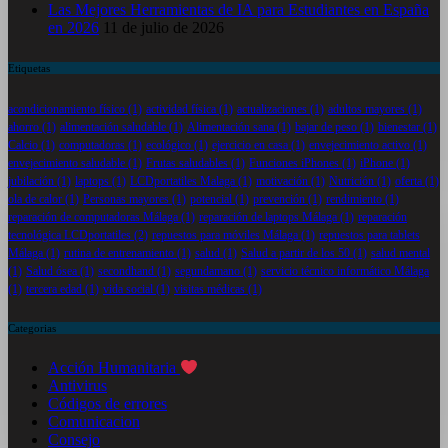
Las Mejores Herramientas de IA para Estudiantes en España
en 2026
11 de julio de 2026
Etiquetas
acondicionamiento físico
(1)
actividad física
(1)
actualizaciones
(1)
adultos mayores
(1)
ahorro
(1)
alimentación saludable
(1)
Alimentación sana
(1)
bajar de peso
(1)
bienestar
(1)
Calcio
(1)
computadoras
(1)
ecológico
(1)
ejercicio en casa
(1)
envejecimiento activo
(1)
envejecimiento saludable
(1)
Frutas saludables
(1)
Funciones iPhones
(1)
iPhone
(1)
jubilación
(1)
laptops
(1)
LCDportatiles Malaga
(1)
motivación
(1)
Nutrición
(1)
oferta
(1)
ola de calor
(1)
Personas mayores
(1)
potencial
(1)
prevención
(1)
rendimiento
(1)
reparación de computadoras Málaga
(1)
reparación de laptops Málaga
(1)
reparación
tecnológica LCDportatiles
(2)
repuestos para móviles Málaga
(1)
repuestos para tablets
Málaga
(1)
rutina de entrenamiento
(1)
salud
(1)
Salud a partir de los 50
(1)
salud mental
(1)
Salud ósea
(1)
secondhand
(1)
segundamano
(1)
servicio técnico informático Málaga
(1)
tercera edad
(1)
vida social
(1)
visitas médicas
(1)
Categorias
Acción Humanitaria
Antivirus
Códigos de errores
Comunicacion
Consejo