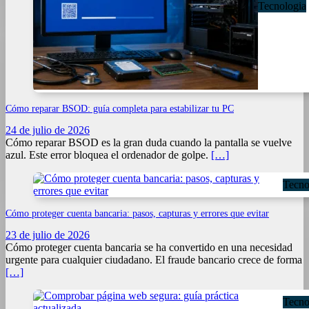
Tecnologia
Cómo reparar BSOD: guía completa para estabilizar tu PC
24 de julio de 2026
Cómo reparar BSOD es la gran duda cuando la pantalla se vuelve
azul. Este error bloquea el ordenador de golpe.
[…]
Tecno
Cómo proteger cuenta bancaria: pasos, capturas y errores que evitar
23 de julio de 2026
Cómo proteger cuenta bancaria se ha convertido en una necesidad
urgente para cualquier ciudadano. El fraude bancario crece de forma
[…]
Tecno