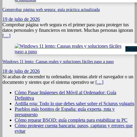
Comprobar página web segura: guía práctica actualizada
19 de julio de 2026
Comprobar página web segura es el primer paso para proteger tus
datos personales y financieros en internet. Muchas personas ignoran
[…]
Tecno
Windows 11 lento: Causas reales y soluciones fáciles paso a paso
18 de julio de 2026
Si acabas de encender tu ordenador, intentas abrir el navegador o un
documento y sientes que el sistema operativo se
[…]
Cómo Pasar Imágenes del Móvil al Ordenador: Guía
Definitiva
Ardilla roja: Todo lo que debes saber sobre el Sciurus vulgaris
Pueblos más bonitos de España: guía experta, ruta y
presupuesto
Cómo reparar BSOD: guía completa para estabilizar tu PC
Cómo proteger cuenta bancaria: pasos, capturas y errores que
evitar