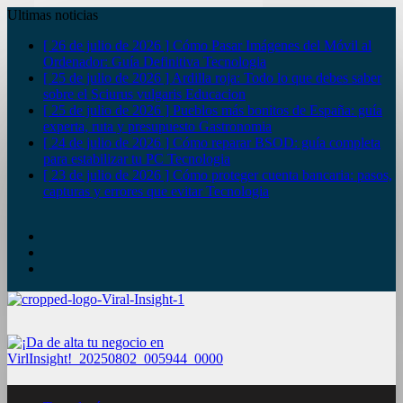
Ultimas noticias
[ 26 de julio de 2026 ]
Cómo Pasar Imágenes del Móvil al
Ordenador: Guía Definitiva
Tecnologia
[ 25 de julio de 2026 ]
Ardilla roja: Todo lo que debes saber
sobre el Sciurus vulgaris
Educacion
[ 25 de julio de 2026 ]
Pueblos más bonitos de España: guía
experta, ruta y presupuesto
Gastronomia
[ 24 de julio de 2026 ]
Cómo reparar BSOD: guía completa
para estabilizar tu PC
Tecnologia
[ 23 de julio de 2026 ]
Cómo proteger cuenta bancaria: pasos,
capturas y errores que evitar
Tecnologia
YouTube
Twitter
Facebook