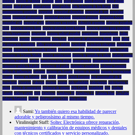
histórico
récords de Messi
Sabadell
salud
salud cerebral
salud digestiva
salud digital
infantil
salud infantil
salud mental
salud pública
San Sebastián de los Reyes
SAT
mantenimiento portátiles
Seguridad
seguridad cibernética
seguridad de red
seguridad
digital
seguridad informática
seguridad nacional
seguridad regional
Seguridad Social
seguridad vial
seguridad wifi
selecciones nacionales
selección argentina
selección española
SEO
Servicio técnico Asus
servicio técnico dental Málaga
Servicio técnico para portátiles
Silvia Intxaurrondo
sinceridad
sistema judicial español
smartphone
Smartphones
Soltec
Electrónica
soporte
sostenibilidad
Stop-Loss
síndrome de abstinencia digital
tablet
Taller
de reparación portátiles
Taller reparación tablets
tecnología
tecnología educativa
tecnología
médica
tecnología y desarrollo infantil
televisión española
tendencia alcista
tenis español
tensiones en Oriente Medio
tensión institucional
tiempo de pantalla en niños
trabajo remoto
tradición española
trading
transformación digital
transparencia
transparencia institucional
transporte público Madrid
trastornos del sueño
tribunales españoles
Tribunal Supremo
tráfico de influencias
Turismo
turismo en España
turismo en madrid
turismo internacional
España
turistas en España
UCI
UCO
unidad
Unión Europea
uso responsable de la
tecnología
Usuarios
Valencia
vecinos
verano
vida saludable
videojuegos
videojuegos y
niños
Videos de reparación
violencia de género
Vito Quiles
volatilidad
Vox
Vuelta a
España
vídeos cortos
Wifi
Windows
windows 10
Windows 11
Yolanda Díaz
YouTube
Zohran Mamdani
Ábalos
Álvaro García Ortiz
ética política
Sami:
Yo también quiero esa habilidad de parecer
adorable y peligrosísimo al mismo tiempo.
Viralinsight Staff:
Soltec Electrónica ofrece reparación,
mantenimiento y calibración de equipos médicos y dentales
con técnicos certificados y servicio personalizado.