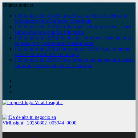
Ultimas noticias
[ 26 de julio de 2026 ]
Cómo Pasar Imágenes del Móvil al
Ordenador: Guía Definitiva
Tecnologia
[ 25 de julio de 2026 ]
Ardilla roja: Todo lo que debes saber
sobre el Sciurus vulgaris
Educacion
[ 25 de julio de 2026 ]
Pueblos más bonitos de España: guía
experta, ruta y presupuesto
Gastronomia
[ 24 de julio de 2026 ]
Cómo reparar BSOD: guía completa
para estabilizar tu PC
Tecnologia
[ 23 de julio de 2026 ]
Cómo proteger cuenta bancaria: pasos,
capturas y errores que evitar
Tecnologia
YouTube
Twitter
Facebook