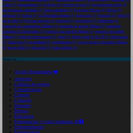
Calcio
(1)
computadoras
(1)
ecológico
(1)
ejercicio en casa
(1)
envejecimiento activo
(1)
envejecimiento saludable
(1)
Frutas saludables
(1)
Funciones iPhones
(1)
iPhone
(1)
jubilación
(1)
laptops
(1)
LCDportatiles Malaga
(1)
motivación
(1)
Nutrición
(1)
oferta
(1)
ola de calor
(1)
Personas mayores
(1)
potencial
(1)
prevención
(1)
rendimiento
(1)
reparación de computadoras Málaga
(1)
reparación de laptops Málaga
(1)
reparación
tecnológica LCDportatiles
(2)
repuestos para móviles Málaga
(1)
repuestos para tablets
Málaga
(1)
rutina de entrenamiento
(1)
salud
(1)
Salud a partir de los 50
(1)
salud mental
(1)
Salud ósea
(1)
secondhand
(1)
segundamano
(1)
servicio técnico informático Málaga
(1)
tercera edad
(1)
vida social
(1)
visitas médicas
(1)
Categorias
Acción Humanitaria ❤️
Antivirus
Códigos de errores
Comunicacion
Consejo
Consejos
Deportes
Drivers
Educacion
Emergencias y Crisis Sanitarias 🚨🏥
Entretenimiento
Espiritualidad