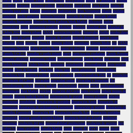
García
LaLiga
Lamine Yamal
Lando Norris
Lcd Portatiles
legado
ley antitabaco
leyenda
del fútbol
liderazgo
liderazgo político
lince ibérico
lionel messi
Luca Zidane
límites de
pantalla para niños
Madrid
magistrado
malversación
Max Verstappen
Mazón
medidas
cautelares
medio ambiente
memoria histórica
mercado de divisas
mercado laboral
mercados financieros
Mercedes-Benz Fashion Week Madrid
Microsoft
mobile
connectivity
moda
Monarquía española
Moncloa
Movistar
Mundial 2026
Mundial de
Clubes 2025
música urbana
NASA
negociación política
Netanyahu
Netflix
niveles clave
niños
norte de Gaza
nostalgia
noticias de España
noticias deportivas
nuevas pistas
obesidad
oferta
omega-3
OpenAI
opinión pública
optimismo
Oriente Medio
oro
OTAN
Ousmane Dembélé
Pablo Carreño Busta
pagos en efectivo
Palestina
panadería artesanal
Pantalla LCD 17
pantallas y sueño infantil
pareja
participación ciudadana
Partido Popular
patinetes eléctricos
patrimonio cultural
patrimonio natural
Paula Badosa
paz interior
Pedri
Pedro Almodóvar
Pedro Sánchez
pensiones
periodontitis
Personalización
peste porcina
africana
Picos de Europa
Placa base
placas base
poder adquisitivo
poder político
Policlínica Alen
polémica política
política española
política española 2026
PP
prevención
Prevención del Cáncer
privacidad
privacidad online
Privacidad y Seguridad
Pro
procedimiento judicial
proceso judicial
productividad
protesta
PSOE
quebrantahuesos
ransomware
Real Madrid
reciclaje
recitación del Corán
redes sociales
reducir tiempo de
pantalla
reforma judicial Sánchez
refrigeración de portátil
regreso a España
relación
sentimental
rentabilidad
Reparacion de portátiles
Reparación Apple
Reparación de
impresoras
Reparación de ordenadores Fuengirola
Reparación de portátil
Reparación de
portátiles Fuengirola
Reparación HP
Reparación pantalla Acer
Reparación portátiles
Fuengirola
Reparar pantalla portátil Málaga
residencia fiscal en España
resiliencia
resistencia
resolución del juez
responsabilidad institucional
revelación de secretos
Rey
Felipe VI
ritmo circadiano
Rosalía Madrid
router
Router 4G
RTVE
ruptura
récord