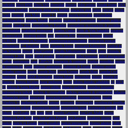
judiciales
Disco HDD
Disco SSD
diversidad
divorcio
dolor crónico
Donald Trump
DXY
economía española
educación digital para familias
educación rural
Egipto
ejercicio
ejército
israelí
elegancia
Elon Musk
empate 1-1
empatía
energía renovable
enfermedades
cardiovasculares
entradas Rosalía
escándalo
escándalo de corrupción
escándalo político
España
España 2025
Especialistas en Portátiles
Especialistas en reparación de portátiles
espiritualidad
estabilidad institucional
Estados Unidos
Estilo de Vida Saludable
estrategia
de negociación
estrategia política
euro
Eurocopa 2025
eurocopa femenina
Europa
EURUSD
Expertos en Portátliles
Expertosreparacionportátiles
exploración espacial
fallecimiento
FC Barcelona
Feijóo
Fernando Alonso
Ferrocarril Subterráneo
Festival de
San Sebastián
firewall
Fiscal General
Fiscalía Anticorrupción
FOMC
Forex
Fórmula 1
Fórmula 1 2025
fútbol
Fútbol español
fútbol europeo
fútbol femenino
fútbol internacional
Galicia
gastronomía
Gaza
GBPUSD
generación de contenido
genética
geopolítica
gestión
de emergencias
Gmail
gobierno autonómico
Gobierno de España
Gobierno español
goleador veterano
google
Google Drive
Google Gemini
Google Maps
Guardia Civil
hambruna
Hamás
HDD Regenerator
Helena Jubany
hipocondría
historia
historia del
flamenco
historia del islam
hogar inteligente
humor
hábitos digitales saludables
IA
IBEX
35
Iglesia de Santa Bárbara
imagen pública
impacto mediático
incendios forestales
independencia judicial
indicios de criminalidad
indicios racionales de criminalidad
inflación
inflamación crónica
innovación
innovación tecnológica
insomnio crónico
instalar
Windows 11
inteligencia artificial
Internet
inversores
investigación
investigación científica
investigación judicial
investigación médica
investigación penal
investigación policial
Ipad
Iphone
IPO España
Irán
islam
Israel
Jennifer Lawrence
José Luis Ábalos
Juegos
Olímpicos París 2024
juez Juan Carlos Peinado
juez Zapatero
jugadores jóvenes
Junts
justicia
justicia en España
justicia española
justicia internacional
jóvenes talentos
Koldo