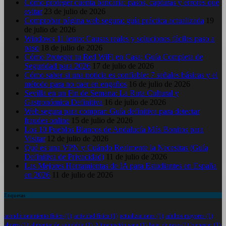
Cómo proteger cuenta bancaria: pasos, capturas y errores que
evitar
23 de julio de 2026
Comprobar página web segura: guía práctica actualizada
19
de julio de 2026
Windows 11 lento: Causas reales y soluciones fáciles paso a
paso
18 de julio de 2026
Cómo Proteger tu Red WiFi en Casa: Guía Completa de
Seguridad para 2026
17 de julio de 2026
Cómo saber si una noticia es confiable: 7 señales básicas y el
método para no caer en engaños
16 de julio de 2026
Sevilla en un Fin de Semana: La Ruta Cultural y
Gastronómica Definitiva
16 de julio de 2026
Web segura para comprar: Guía definitiva para detectar
fraudes online
15 de julio de 2026
Los 10 Pueblos Blancos de Andalucía Más Bonitos para
Visitar
12 de julio de 2026
Qué es una VPN y Cuándo Realmente la Necesitas (Guía
Definitiva de Privacidad)
11 de julio de 2026
Las Mejores Herramientas de IA para Estudiantes en España
en 2026
11 de julio de 2026
Etiquetas
acondicionamiento físico
(1)
actividad física
(1)
actualizaciones
(1)
adultos mayores
(1)
ahorro
(1)
alimentación saludable
(1)
Alimentación sana
(1)
bajar de peso
(1)
bienestar
(1)