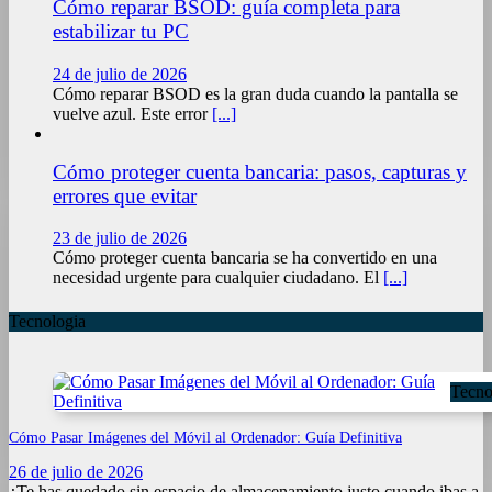
Cómo reparar BSOD: guía completa para
estabilizar tu PC
24 de julio de 2026
Cómo reparar BSOD es la gran duda cuando la pantalla se
vuelve azul. Este error
[...]
Cómo proteger cuenta bancaria: pasos, capturas y
errores que evitar
23 de julio de 2026
Cómo proteger cuenta bancaria se ha convertido en una
necesidad urgente para cualquier ciudadano. El
[...]
Tecnologia
Tecno
Cómo Pasar Imágenes del Móvil al Ordenador: Guía Definitiva
26 de julio de 2026
¿Te has quedado sin espacio de almacenamiento justo cuando ibas a