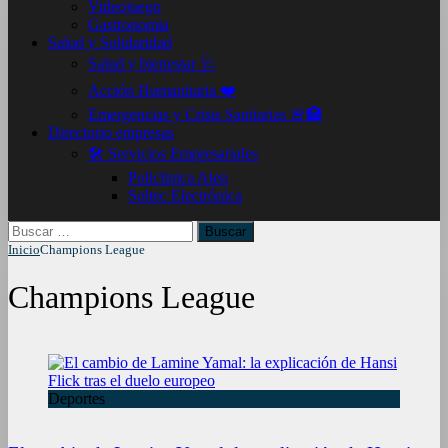
Videojuego
Gastronomia
Salud y Solidaridad
Salud y bienestar 🩺
Acción Humanitaria ❤️
Emergencias y Crisis Sanitarias 🚨🏥
Directorio empresas
🛠️ Servicios Empresariales
Policlinica Alen
Soltec Electrónica
Buscar:
Inicio
Champions League
Champions League
Deportes