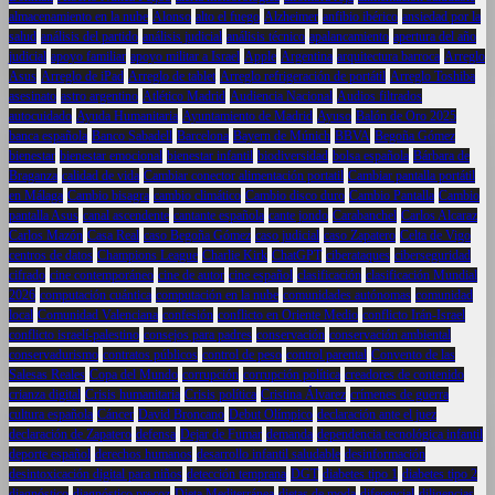
almacenamiento en la nube
Alonso
alto el fuego
Alzheimer
anfibio ibérico
ansiedad por la
salud
análisis del partido
análisis judicial
análisis técnico
apalancamiento
apertura del año
judicial
apoyo familiar
apoyo militar a Israel
Apple
Argentina
arquitectura barroca
Arreglo
Asus
Arreglo de iPad
Arreglo de tablet
Arreglo refrigeración de portátil
Arreglo Toshiba
asesinato
astro argentino
Atlético Madrid
Audiencia Nacional
Audios filtrados
autocuidado
Ayuda Humanitaria
Ayuntamiento de Madrid
Ayuso
Balón de Oro 2025
banca española
Banco Sabadell
Barcelona
Bayern de Múnich
BBVA
Begoña Gómez
bienestar
bienestar emocional
bienestar infantil
biodiversidad
bolsa española
Bárbara de
Braganza
calidad de vida
Cambiar conector alimentación portatil
Cambiar pantalla portátil
en Málaga
Cambio bisagra
cambio climático
Cambio disco duro
Cambio Pantalla
Cambio
pantalla Asus
canal ascendente
cantante española
cante jondo
Carabanchel
Carlos Alcaraz
Carlos Mazón
Casa Real
caso Begoña Gómez
caso judicial
caso Zapatero
Celta de Vigo
centros de datos
Champions League
Charlie Kirk
ChatGPT
ciberataques
ciberseguridad
cifrado
cine contemporáneo
cine de autor
cine español
clasificación
clasificación Mundial
2026
computación cuántica
computación en la nube
comunidades autónomas
comunidad
local
Comunidad Valenciana
confesión
conflicto en Oriente Medio
conflicto Irán-Israel
conflicto israelí-palestino
consejos para padres
conservación
conservación ambiental
conservadurismo
contratos públicos
control de peso
control parental
Convento de las
Salesas Reales
Copa del Mundo
corrupción
corrupción política
creadores de contenido
crianza digital
Crisis humanitaria
Crisis política
Cristina Álvarez
crímenes de guerra
cultura española
Cáncer
David Broncano
Debut Olímpico
declaración ante el juez
declaración de Zapatero
defensa
Dejar de Fumar
demanda
dependencia tecnológica infantil
deporte español
derechos humanos
desarrollo infantil saludable
desinformación
desintoxicación digital para niños
detección temprana
DGT
diabetes tipo 1
diabetes tipo 2
diagnóstico
diagnóstico precoz
Dieta Mediterránea
dietas de moda
diferencial
diligencias