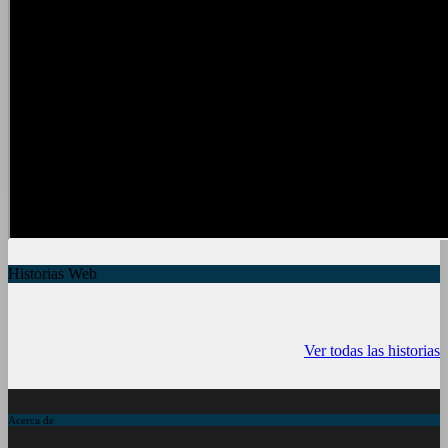
Historias Web
7 frutas ricas en
España en julio:
Funciones ocu
calcio para
Playas de
del iPhone qu
Ver todas las historias
mantener la salud
ensueño, cultura
conocías
ósea a partir de
vibrante y ¡más!
los 50 años
Acerca de