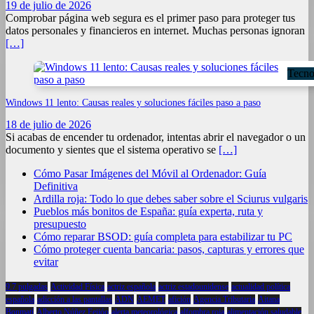
19 de julio de 2026
Comprobar página web segura es el primer paso para proteger tus
datos personales y financieros en internet. Muchas personas ignoran
[…]
Tecno
Windows 11 lento: Causas reales y soluciones fáciles paso a paso
18 de julio de 2026
Si acabas de encender tu ordenador, intentas abrir el navegador o un
documento y sientes que el sistema operativo se
[…]
Cómo Pasar Imágenes del Móvil al Ordenador: Guía
Definitiva
Ardilla roja: Todo lo que debes saber sobre el Sciurus vulgaris
Pueblos más bonitos de España: guía experta, ruta y
presupuesto
Cómo reparar BSOD: guía completa para estabilizar tu PC
Cómo proteger cuenta bancaria: pasos, capturas y errores que
evitar
9.7 pulgadas
Actividad Física
actriz española
actriz estadounidense
actualidad política
española
adicción a las pantallas
ADN
AEMET
afición
Agencia Tributaria
Aitana
Bonmatí
Alberto Núñez Feijóo
alerta meteorológica
alfombra roja
alimentación saludable