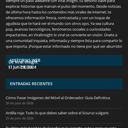
siempre un paso adelante con Viral Insight, tu destino clave para
explorar historias que marcan el pulso del momento. Desde noticias
de última hora hasta los contenidos más virales de internet, te
ofrecemos información fresca, contrastada y con un toque de
agudeza que te hará ver el mundo con otros ojos. Ya sea cultura
pop, avances tecnológicos, fenómenos sociales o curiosidades
impactantes, en ViralInsight lo viral se convierte en visión. Únete a
una comunidad inquieta, informada y siempre lista para compartir lo
7 frutas ricas en calcio para mantener la
España en julio: Playas de ensueño,
Funciones ocultas del iPhone que no
Descubre las 10 criptomonedas con mayor
¡Derrota el calor, no tus objetivos de
que importa. ¡Porque estar informado no tiene por qué ser aburrido!
salud ósea a partir de los 50 años
cultura vibrante y ¡más!
conocías
potencial en junio de 2024.
pérdida de peso!
HISTORIAS WEB
De Viral Insight
De Viral Insight
De Viral Insight
De Viral Insight
De Viral Insight
El Jul 7, 2024
El Jun 23, 2024
El Jun 20, 2024
El Jun 15, 2024
El Jun 11, 2024
ENTRADAS RECIENTES
Cómo Pasar Imágenes del Móvil al Ordenador: Guía Definitiva
26 de julio de 2026
Ardilla roja: Todo lo que debes saber sobre el Sciurus vulgaris
25 de julio de 2026