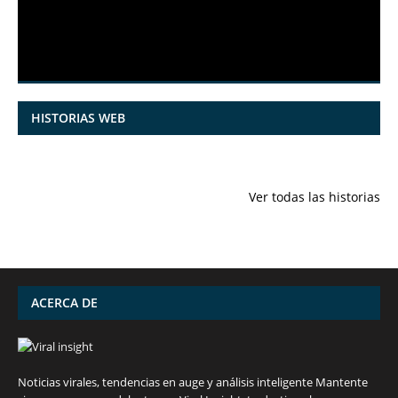
HISTORIAS WEB
7 frutas ricas
España en
Funciones
en calcio para
julio: Playas de
ocultas de
Ver todas las historias
mantener la
ensueño,
iPhone qu
salud ósea a
cultura
conocías
partir de los 50
vibrante y
años
¡más!
ACERCA DE
Noticias virales, tendencias en auge y análisis inteligente Mantente