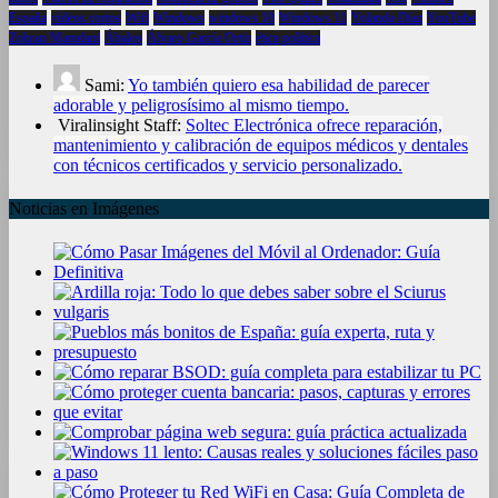
España
vídeos cortos
Wifi
Windows
windows 10
Windows 11
Yolanda Díaz
YouTube
Zohran Mamdani
Ábalos
Álvaro García Ortiz
ética política
Sami:
Yo también quiero esa habilidad de parecer
adorable y peligrosísimo al mismo tiempo.
Viralinsight Staff:
Soltec Electrónica ofrece reparación,
mantenimiento y calibración de equipos médicos y dentales
con técnicos certificados y servicio personalizado.
Noticias en Imágenes