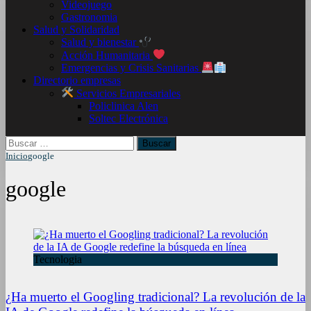
Videojuego
Gastronomia
Salud y Solidaridad
Salud y bienestar
Acción Humanitaria
Emergencias y Crisis Sanitarias
Directorio empresas
Servicios Empresariales
Policlinica Alen
Soltec Electrónica
Buscar:
Inicio
google
google
Tecnologia
¿Ha muerto el Googling tradicional? La revolución de la