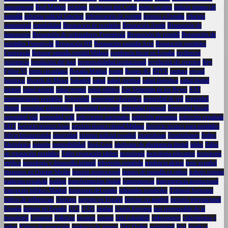
ransomware
Real Madrid
reciclaje
recitación del Corán
redes sociales
reducir tiempo de
pantalla
reforma judicial Sánchez
refrigeración de portátil
regreso a España
relación
sentimental
rentabilidad
Reparacion de portátiles
Reparación Apple
Reparación de
impresoras
Reparación de ordenadores Fuengirola
Reparación de portátil
Reparación de
portátiles Fuengirola
Reparación HP
Reparación pantalla Acer
Reparación portátiles
Fuengirola
Reparar pantalla portátil Málaga
residencia fiscal en España
resiliencia
resistencia
resolución del juez
responsabilidad institucional
revelación de secretos
Rey
Felipe VI
ritmo circadiano
Rosalía Madrid
router
Router 4G
RTVE
ruptura
récord
histórico
récords de Messi
Sabadell
salud
salud cerebral
salud digestiva
salud digital
infantil
salud infantil
salud mental
salud pública
San Sebastián de los Reyes
SAT
mantenimiento portátiles
Seguridad
seguridad cibernética
seguridad de red
seguridad
digital
seguridad informática
seguridad nacional
seguridad regional
Seguridad Social
seguridad vial
seguridad wifi
selecciones nacionales
selección argentina
selección española
SEO
Servicio técnico Asus
servicio técnico dental Málaga
Servicio técnico para portátiles
Silvia Intxaurrondo
sinceridad
sistema judicial español
smartphone
Smartphones
Soltec
Electrónica
soporte
sostenibilidad
Stop-Loss
síndrome de abstinencia digital
tablet
Taller
de reparación portátiles
Taller reparación tablets
tecnología
tecnología educativa
tecnología
médica
tecnología y desarrollo infantil
televisión española
tendencia alcista
tenis español
tensiones en Oriente Medio
tensión institucional
tiempo de pantalla en niños
trabajo remoto
tradición española
trading
transformación digital
transparencia
transparencia institucional
transporte público Madrid
trastornos del sueño
tribunales españoles
Tribunal Supremo
tráfico de influencias
Turismo
turismo en España
turismo en madrid
turismo internacional
España
turistas en España
UCI
UCO
unidad
Unión Europea
uso responsable de la
tecnología
Usuarios
Valencia
vecinos
verano
vida saludable
videojuegos
videojuegos y
niños
Videos de reparación
violencia de género
Vito Quiles
volatilidad
Vox
Vuelta a