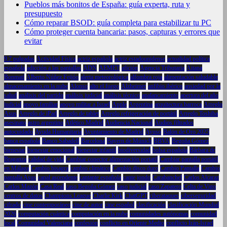
Pueblos más bonitos de España: guía experta, ruta y
presupuesto
Cómo reparar BSOD: guía completa para estabilizar tu PC
Cómo proteger cuenta bancaria: pasos, capturas y errores que
evitar
9.7 pulgadas
Actividad Física
actriz española
actriz estadounidense
actualidad política
española
adicción a las pantallas
ADN
AEMET
afición
Agencia Tributaria
Aitana
Bonmatí
Alberto Núñez Feijóo
alerta meteorológica
alfombra roja
alimentación saludable
almacenamiento en la nube
Alonso
alto el fuego
Alzheimer
anfibio ibérico
ansiedad por la
salud
análisis del partido
análisis judicial
análisis técnico
apalancamiento
apertura del año
judicial
apoyo familiar
apoyo militar a Israel
Apple
Argentina
arquitectura barroca
Arreglo
Asus
Arreglo de iPad
Arreglo de tablet
Arreglo refrigeración de portátil
Arreglo Toshiba
asesinato
astro argentino
Atlético Madrid
Audiencia Nacional
Audios filtrados
autocuidado
Ayuda Humanitaria
Ayuntamiento de Madrid
Ayuso
Balón de Oro 2025
banca española
Banco Sabadell
Barcelona
Bayern de Múnich
BBVA
Begoña Gómez
bienestar
bienestar emocional
bienestar infantil
biodiversidad
bolsa española
Bárbara de
Braganza
calidad de vida
Cambiar conector alimentación portatil
Cambiar pantalla portátil
en Málaga
Cambio bisagra
cambio climático
Cambio disco duro
Cambio Pantalla
Cambio
pantalla Asus
canal ascendente
cantante española
cante jondo
Carabanchel
Carlos Alcaraz
Carlos Mazón
Casa Real
caso Begoña Gómez
caso judicial
caso Zapatero
Celta de Vigo
centros de datos
Champions League
Charlie Kirk
ChatGPT
ciberataques
ciberseguridad
cifrado
cine contemporáneo
cine de autor
cine español
clasificación
clasificación Mundial
2026
computación cuántica
computación en la nube
comunidades autónomas
comunidad
local
Comunidad Valenciana
confesión
conflicto en Oriente Medio
conflicto Irán-Israel