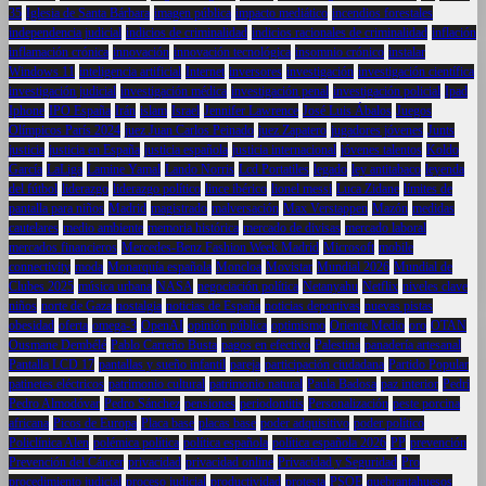
35
Iglesia de Santa Bárbara
imagen pública
impacto mediático
incendios forestales
independencia judicial
indicios de criminalidad
indicios racionales de criminalidad
inflación
inflamación crónica
innovación
innovación tecnológica
insomnio crónico
instalar
Windows 11
inteligencia artificial
Internet
inversores
investigación
investigación científica
investigación judicial
investigación médica
investigación penal
investigación policial
Ipad
Iphone
IPO España
Irán
islam
Israel
Jennifer Lawrence
José Luis Ábalos
Juegos
Olímpicos París 2024
juez Juan Carlos Peinado
juez Zapatero
jugadores jóvenes
Junts
justicia
justicia en España
justicia española
justicia internacional
jóvenes talentos
Koldo
García
LaLiga
Lamine Yamal
Lando Norris
Lcd Portatiles
legado
ley antitabaco
leyenda
del fútbol
liderazgo
liderazgo político
lince ibérico
lionel messi
Luca Zidane
límites de
pantalla para niños
Madrid
magistrado
malversación
Max Verstappen
Mazón
medidas
cautelares
medio ambiente
memoria histórica
mercado de divisas
mercado laboral
mercados financieros
Mercedes-Benz Fashion Week Madrid
Microsoft
mobile
connectivity
moda
Monarquía española
Moncloa
Movistar
Mundial 2026
Mundial de
Clubes 2025
música urbana
NASA
negociación política
Netanyahu
Netflix
niveles clave
niños
norte de Gaza
nostalgia
noticias de España
noticias deportivas
nuevas pistas
obesidad
oferta
omega-3
OpenAI
opinión pública
optimismo
Oriente Medio
oro
OTAN
Ousmane Dembélé
Pablo Carreño Busta
pagos en efectivo
Palestina
panadería artesanal
Pantalla LCD 17
pantallas y sueño infantil
pareja
participación ciudadana
Partido Popular
patinetes eléctricos
patrimonio cultural
patrimonio natural
Paula Badosa
paz interior
Pedri
Pedro Almodóvar
Pedro Sánchez
pensiones
periodontitis
Personalización
peste porcina
africana
Picos de Europa
Placa base
placas base
poder adquisitivo
poder político
Policlínica Alen
polémica política
política española
política española 2026
PP
prevención
Prevención del Cáncer
privacidad
privacidad online
Privacidad y Seguridad
Pro
procedimiento judicial
proceso judicial
productividad
protesta
PSOE
quebrantahuesos