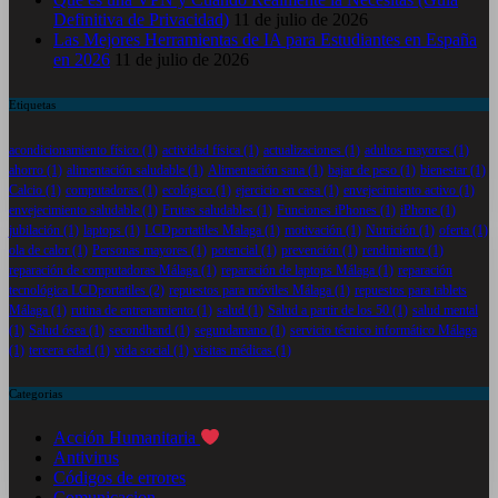
Definitiva de Privacidad)
11 de julio de 2026
Las Mejores Herramientas de IA para Estudiantes en España
en 2026
11 de julio de 2026
Etiquetas
acondicionamiento físico
(1)
actividad física
(1)
actualizaciones
(1)
adultos mayores
(1)
ahorro
(1)
alimentación saludable
(1)
Alimentación sana
(1)
bajar de peso
(1)
bienestar
(1)
Calcio
(1)
computadoras
(1)
ecológico
(1)
ejercicio en casa
(1)
envejecimiento activo
(1)
envejecimiento saludable
(1)
Frutas saludables
(1)
Funciones iPhones
(1)
iPhone
(1)
jubilación
(1)
laptops
(1)
LCDportatiles Malaga
(1)
motivación
(1)
Nutrición
(1)
oferta
(1)
ola de calor
(1)
Personas mayores
(1)
potencial
(1)
prevención
(1)
rendimiento
(1)
reparación de computadoras Málaga
(1)
reparación de laptops Málaga
(1)
reparación
tecnológica LCDportatiles
(2)
repuestos para móviles Málaga
(1)
repuestos para tablets
Málaga
(1)
rutina de entrenamiento
(1)
salud
(1)
Salud a partir de los 50
(1)
salud mental
(1)
Salud ósea
(1)
secondhand
(1)
segundamano
(1)
servicio técnico informático Málaga
(1)
tercera edad
(1)
vida social
(1)
visitas médicas
(1)
Categorias
Acción Humanitaria
Antivirus
Códigos de errores
Comunicacion