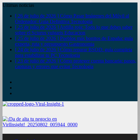
Ultimas noticias
[ 26 de julio de 2026 ]
Cómo Pasar Imágenes del Móvil al
Ordenador: Guía Definitiva
Tecnologia
[ 25 de julio de 2026 ]
Ardilla roja: Todo lo que debes saber
sobre el Sciurus vulgaris
Educacion
[ 25 de julio de 2026 ]
Pueblos más bonitos de España: guía
experta, ruta y presupuesto
Gastronomia
[ 24 de julio de 2026 ]
Cómo reparar BSOD: guía completa
para estabilizar tu PC
Tecnologia
[ 23 de julio de 2026 ]
Cómo proteger cuenta bancaria: pasos,
capturas y errores que evitar
Tecnologia
YouTube
Twitter
Facebook