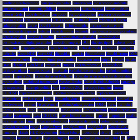
conflicto israelí-palestino
consejos para padres
conservación
conservación ambiental
conservadurismo
contratos públicos
control de peso
control parental
Convento de las
Salesas Reales
Copa del Mundo
corrupción
corrupción política
creadores de contenido
crianza digital
Crisis humanitaria
Crisis política
Cristina Álvarez
crímenes de guerra
cultura española
Cáncer
David Broncano
Debut Olímpico
declaración ante el juez
declaración de Zapatero
defensa
Dejar de Fumar
demanda
dependencia tecnológica infantil
deporte español
derechos humanos
desarrollo infantil saludable
desinformación
desintoxicación digital para niños
detección temprana
DGT
diabetes tipo 1
diabetes tipo 2
diagnóstico
diagnóstico precoz
Dieta Mediterránea
dietas de moda
diferencial
diligencias
judiciales
Disco HDD
Disco SSD
diversidad
divorcio
dolor crónico
Donald Trump
DXY
economía española
educación digital para familias
educación rural
Egipto
ejercicio
ejército
israelí
elegancia
Elon Musk
empate 1-1
empatía
energía renovable
enfermedades
cardiovasculares
entradas Rosalía
escándalo
escándalo de corrupción
escándalo político
España
España 2025
Especialistas en Portátiles
Especialistas en reparación de portátiles
espiritualidad
estabilidad institucional
Estados Unidos
Estilo de Vida Saludable
estrategia
de negociación
estrategia política
euro
Eurocopa 2025
eurocopa femenina
Europa
EURUSD
Expertos en Portátliles
Expertosreparacionportátiles
exploración espacial
fallecimiento
FC Barcelona
Feijóo
Fernando Alonso
Ferrocarril Subterráneo
Festival de
San Sebastián
firewall
Fiscal General
Fiscalía Anticorrupción
FOMC
Forex
Fórmula 1
Fórmula 1 2025
fútbol
Fútbol español
fútbol europeo
fútbol femenino
fútbol internacional
Galicia
gastronomía
Gaza
GBPUSD
generación de contenido
genética
geopolítica
gestión
de emergencias
Gmail
gobierno autonómico
Gobierno de España
Gobierno español
goleador veterano
google
Google Drive
Google Gemini
Google Maps
Guardia Civil
hambruna
Hamás
HDD Regenerator
Helena Jubany
hipocondría
historia
historia del
flamenco
historia del islam
hogar inteligente
humor
hábitos digitales saludables
IA
IBEX