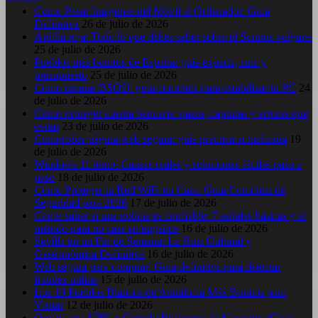
Cómo Pasar Imágenes del Móvil al Ordenador: Guía
Definitiva
26 de julio de 2026
Ardilla roja: Todo lo que debes saber sobre el Sciurus vulgaris
25 de julio de 2026
Pueblos más bonitos de España: guía experta, ruta y
presupuesto
25 de julio de 2026
Cómo reparar BSOD: guía completa para estabilizar tu PC
24
de julio de 2026
Cómo proteger cuenta bancaria: pasos, capturas y errores que
evitar
23 de julio de 2026
Comprobar página web segura: guía práctica actualizada
19
de julio de 2026
Windows 11 lento: Causas reales y soluciones fáciles paso a
paso
18 de julio de 2026
Cómo Proteger tu Red WiFi en Casa: Guía Completa de
Seguridad para 2026
17 de julio de 2026
Cómo saber si una noticia es confiable: 7 señales básicas y el
método para no caer en engaños
16 de julio de 2026
Sevilla en un Fin de Semana: La Ruta Cultural y
Gastronómica Definitiva
16 de julio de 2026
Web segura para comprar: Guía definitiva para detectar
fraudes online
15 de julio de 2026
Los 10 Pueblos Blancos de Andalucía Más Bonitos para
Visitar
12 de julio de 2026
Qué es una VPN y Cuándo Realmente la Necesitas (Guía