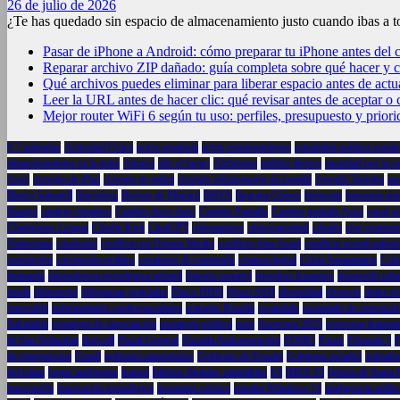
26 de julio de 2026
¿Te has quedado sin espacio de almacenamiento justo cuando ibas a 
Pasar de iPhone a Android: cómo preparar tu iPhone antes del
Reparar archivo ZIP dañado: guía completa sobre qué hacer y 
Qué archivos puedes eliminar para liberar espacio antes de act
Leer la URL antes de hacer clic: qué revisar antes de aceptar o 
Mejor router WiFi 6 según tu uso: perfiles, presupuesto y prior
9.7 pulgadas
Actividad Física
actriz española
actriz estadounidense
actualidad política españ
almacenamiento en la nube
Alonso
alto el fuego
Alzheimer
anfibio ibérico
ansiedad por la s
Asus
Arreglo de iPad
Arreglo de tablet
Arreglo refrigeración de portátil
Arreglo Toshiba
as
Banco Sabadell
Barcelona
Bayern de Múnich
BBVA
Begoña Gómez
bienestar
bienestar em
bisagra
cambio climático
Cambio disco duro
Cambio Pantalla
Cambio pantalla Asus
canal a
Champions League
Charlie Kirk
ChatGPT
ciberataques
ciberseguridad
cifrado
cine contem
Valenciana
confesión
conflicto en Oriente Medio
conflicto Irán-Israel
conflicto israelí-palest
corrupción
corrupción política
creadores de contenido
crianza digital
Crisis humanitaria
Crisi
demanda
dependencia tecnológica infantil
deporte español
derechos humanos
desarrollo infa
moda
diferencial
diligencias judiciales
Disco HDD
Disco SSD
diversidad
divorcio
dolor cr
renovable
enfermedades cardiovasculares
entradas Rosalía
escándalo
escándalo de corrupci
Saludable
estrategia de negociación
estrategia política
euro
Eurocopa 2025
eurocopa femeni
de San Sebastián
firewall
Fiscal General
Fiscalía Anticorrupción
FOMC
Forex
Fórmula 1
F
de emergencias
Gmail
gobierno autonómico
Gobierno de España
Gobierno español
goleado
del islam
hogar inteligente
humor
hábitos digitales saludables
IA
IBEX 35
Iglesia de Santa 
innovación
innovación tecnológica
insomnio crónico
instalar Windows 11
inteligencia artific