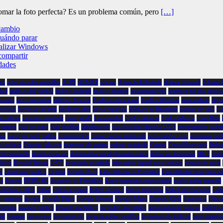
tomar la foto perfecta? Es un problema común, pero
[…]
 cambio
cuándo parar
ualizar Windows
compartir
idades
ola
adicción a las pantallas
ADN
AEMET
afición
Agencia Tributaria
Aitana Bonmatí
Alberto
alud
análisis del partido
análisis judicial
análisis técnico
apalancamiento
apertura del año judicia
esinato
astro argentino
Atlético Madrid
Audiencia Nacional
Audios filtrados
autocuidado
Ayud
ocional
bienestar infantil
biodiversidad
bolsa española
Bárbara de Braganza
calidad de vida
Ca
scendente
cantante española
cante jondo
Carabanchel
Carlos Alcaraz
Carlos Mazón
Casa Real
poráneo
cine de autor
cine español
clasificación
clasificación Mundial 2026
computación cuánti
ino
consejos para padres
conservación
conservación ambiental
conservadurismo
contratos púb
s política
Cristina Álvarez
crímenes de guerra
cultura española
Cáncer
David Broncano
Debut
ntil saludable
desinformación
desintoxicación digital para niños
detección temprana
DGT
diabe
ónico
Donald Trump
DXY
economía española
educación digital para familias
educación rural
ón
escándalo político
España
España 2025
Especialistas en Portátiles
Especialistas en reparación
na
Europa
EURUSD
Expertos en Portátliles
Expertosreparacionportátiles
exploración espacial
órmula 1 2025
fútbol
Fútbol español
fútbol europeo
fútbol femenino
fútbol internacional
Gali
r veterano
google
Google Drive
Google Gemini
Google Maps
Guardia Civil
hambruna
Hamá
Bárbara
imagen pública
impacto mediático
incendios forestales
independencia judicial
indicios 
ial
Internet
inversores
investigación
investigación científica
investigación judicial
investigació