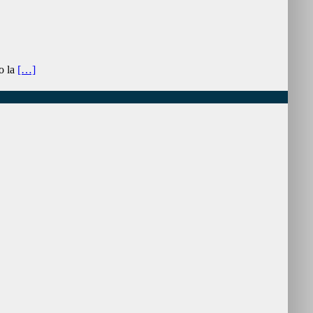
o la
[…]