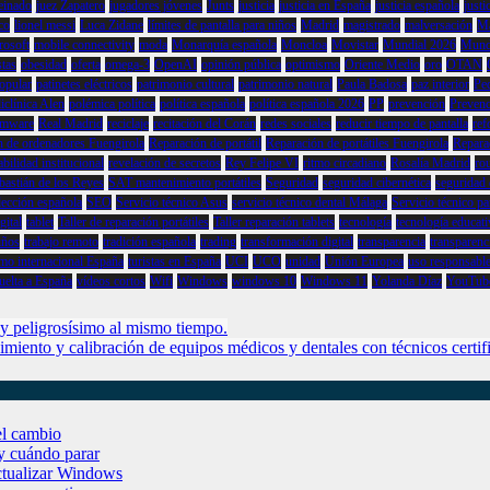
einado
juez Zapatero
jugadores jóvenes
Junts
justicia
justicia en España
justicia española
justi
ico
lionel messi
Luca Zidane
límites de pantalla para niños
Madrid
magistrado
malversación
Ma
rosoft
mobile connectivity
moda
Monarquía española
Moncloa
Movistar
Mundial 2026
Mundi
stas
obesidad
oferta
omega-3
OpenAI
opinión pública
optimismo
Oriente Medio
oro
OTAN
opular
patinetes eléctricos
patrimonio cultural
patrimonio natural
Paula Badosa
paz interior
Ped
iclínica Alen
polémica política
política española
política española 2026
PP
prevención
Prevenc
omware
Real Madrid
reciclaje
recitación del Corán
redes sociales
reducir tiempo de pantalla
ref
n de ordenadores Fuengirola
Reparación de portátil
Reparación de portátiles Fuengirola
Repara
bilidad institucional
revelación de secretos
Rey Felipe VI
ritmo circadiano
Rosalía Madrid
rou
bastián de los Reyes
SAT mantenimiento portátiles
Seguridad
seguridad cibernética
seguridad 
lección española
SEO
Servicio técnico Asus
servicio técnico dental Málaga
Servicio técnico par
gital
tablet
Taller de reparación portátiles
Taller reparación tablets
tecnología
tecnología educati
iños
trabajo remoto
tradición española
trading
transformación digital
transparencia
transparenci
smo internacional España
turistas en España
UCI
UCO
unidad
Unión Europea
uso responsable
uelta a España
vídeos cortos
Wifi
Windows
windows 10
Windows 11
Yolanda Díaz
YouTub
 y peligrosísimo al mismo tiempo.
imiento y calibración de equipos médicos y dentales con técnicos certif