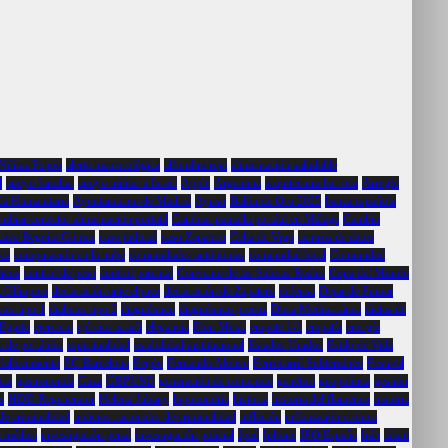
 Núñez Feijóo
alerta meteorológica
alfombra roja
alimentación saludable
l
apoyo familiar
apoyo militar a Israel
Apple
Argentina
arquitectura barroca
Arreglo
a Humanitaria
Ayuntamiento de Madrid
Ayuso
Balón de Oro 2025
banca española
mbiar conector alimentación portatil
Cambiar pantalla portátil en Málaga
Cambio
caso Begoña Gómez
caso judicial
caso Zapatero
Celta de Vigo
centros de datos
ca
computación en la nube
comunidades autónomas
comunidad local
Comunidad
licos
control de peso
control parental
Convento de las Salesas Reales
Copa del Mundo
 Olímpico
declaración ante el juez
declaración de Zapatero
defensa
Dejar de Fumar
tes tipo 1
diabetes tipo 2
diagnóstico
diagnóstico precoz
Dieta Mediterránea
dietas de
Egipto
ejercicio
ejército israelí
elegancia
Elon Musk
empate 1-1
empatía
energía
 de portátiles
espiritualidad
estabilidad institucional
Estados Unidos
Estilo de Vida
fallecimiento
FC Barcelona
Feijóo
Fernando Alonso
Ferrocarril Subterráneo
Festival
cia
gastronomía
Gaza
GBPUSD
generación de contenido
genética
geopolítica
gestión
s
HDD Regenerator
Helena Jubany
hipocondría
historia
historia del flamenco
historia
de criminalidad
indicios racionales de criminalidad
inflación
inflamación crónica
n médica
investigación penal
investigación policial
Ipad
Iphone
IPO España
Irán
islam