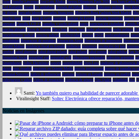
Israel
Jennifer Lawrence
José Luis Ábalos
Juegos Olímpicos París 2024
juez Juan Carlos P
Lcd Portatiles
legado
ley antitabaco
leyenda del fútbol
liderazgo
liderazgo político
lince ibér
de divisas
mercado laboral
mercados financieros
Mercedes-Benz Fashion Week Madrid
Mic
niveles clave
niños
norte de Gaza
nostalgia
noticias de España
noticias deportivas
nuevas pi
artesanal
Pantalla LCD 17
pantallas y sueño infantil
pareja
participación ciudadana
Partido P
porcina africana
Picos de Europa
Placa base
placas base
poder adquisitivo
poder político
Pol
procedimiento judicial
proceso judicial
productividad
protesta
PSOE
quebrantahuesos
rans
rentabilidad
Reparacion de portátiles
Reparación Apple
Reparación de impresoras
Reparació
portátil Málaga
residencia fiscal en España
resiliencia
resistencia
resolución del juez
responsa
cerebral
salud digestiva
salud digital infantil
salud infantil
salud mental
salud pública
San Se
Seguridad Social
seguridad vial
seguridad wifi
selecciones nacionales
selección argentina
se
Smartphones
Soltec Electrónica
soporte
sostenibilidad
Stop-Loss
síndrome de abstinencia di
alcista
tenis español
tensiones en Oriente Medio
tensión institucional
tiempo de pantalla en n
Tribunal Supremo
tráfico de influencias
Turismo
turismo en España
turismo en madrid
turi
videojuegos y niños
Videos de reparación
violencia de género
Vito Quiles
volatilidad
Vox
V
Sami:
Yo también quiero esa habilidad de parecer adorable
Viralinsight Staff:
Soltec Electrónica ofrece reparación, manten
Noticias en Imágenes