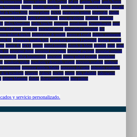
cia internacional
jóvenes talentos
Koldo García
LaLiga
Lamine Yamal
Lando Norris
x Verstappen
Mazón
medidas cautelares
medio ambiente
memoria histórica
mercado
al de Clubes 2025
música urbana
NASA
negociación política
Netanyahu
Netflix
Ousmane Dembélé
Pablo Carreño Busta
pagos en efectivo
Palestina
panadería
ri
Pedro Almodóvar
Pedro Sánchez
pensiones
periodontitis
Personalización
peste
ión del Cáncer
privacidad
privacidad online
Privacidad y Seguridad
Pro
orma judicial Sánchez
refrigeración de portátil
regreso a España
relación sentimental
ción HP
Reparación pantalla Acer
Reparación portátiles Fuengirola
Reparar pantalla
ter
Router 4G
RTVE
ruptura
récord histórico
récords de Messi
Sabadell
salud
salud
de red
seguridad digital
seguridad informática
seguridad nacional
seguridad regional
a portátiles
Silvia Intxaurrondo
sinceridad
sistema judicial español
smartphone
va
tecnología médica
tecnología y desarrollo infantil
televisión española
tendencia
a institucional
transporte público Madrid
trastornos del sueño
tribunales españoles
 de la tecnología
Usuarios
Valencia
vecinos
verano
vida saludable
videojuegos
e
Zohran Mamdani
Ábalos
Álvaro García Ortiz
ética política
icados y servicio personalizado.