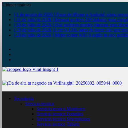
Ultimas noticias
[ 1 de agosto de 2026 ]
Pasar de iPhone a Android: cómo prepa
[ 31 de julio de 2026 ]
Reparar archivo ZIP dañado: guía compl
[ 30 de julio de 2026 ]
Qué archivos puedes eliminar para liber
[ 29 de julio de 2026 ]
Leer la URL antes de hacer clic: qué rev
[ 28 de julio de 2026 ]
Mejor router WiFi 6 según tu uso: perfil
YouTube
Twitter
Facebook
Tecnología
Servicio tecnico
Servicio tecnico Monitores
Servicio tecnico Portatiles
Servicio tecnico Smartphones
Servicio tecnico Tablets