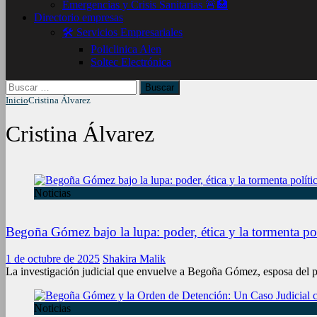
Emergencias y Crisis Sanitarias 🚨🏥
Directorio empresas
🛠️ Servicios Empresariales
Policlinica Alen
Soltec Electrónica
Buscar:
Inicio
Cristina Álvarez
Cristina Álvarez
Noticias
Begoña Gómez bajo la lupa: poder, ética y la tormenta po
1 de octubre de 2025
Shakira Malik
La investigación judicial que envuelve a Begoña Gómez, esposa del p
Noticias