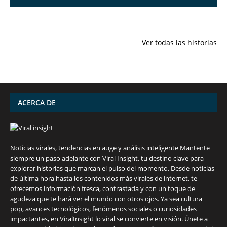
7 frutas ricas
España en
Funciones
en calcio para
julio: Playas de
ocultas de
Ver todas las historias
mantener la
ensueño,
iPhone qu
salud ósea a
cultura
conocías
partir de los 50
vibrante y
años
¡más!
ACERCA DE
Noticias virales, tendencias en auge y análisis inteligente Mantente
siempre un paso adelante con Viral Insight, tu destino clave para
explorar historias que marcan el pulso del momento. Desde noticias
de última hora hasta los contenidos más virales de internet, te
ofrecemos información fresca, contrastada y con un toque de
agudeza que te hará ver el mundo con otros ojos. Ya sea cultura
pop, avances tecnológicos, fenómenos sociales o curiosidades
impactantes, en ViralInsight lo viral se convierte en visión. Únete a