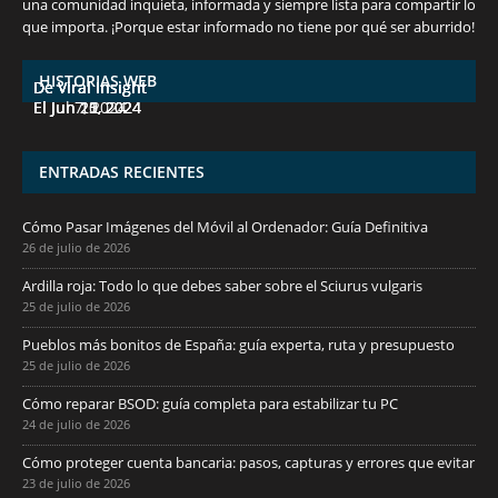
una comunidad inquieta, informada y siempre lista para compartir lo
7 frutas ricas en calcio para mantener la
España en julio: Playas de ensueño,
Funciones ocultas del iPhone que no
Descubre las 10 criptomonedas con mayor
¡Derrota el calor, no tus objetivos de
que importa. ¡Porque estar informado no tiene por qué ser aburrido!
salud ósea a partir de los 50 años
cultura vibrante y ¡más!
conocías
potencial en junio de 2024.
pérdida de peso!
HISTORIAS WEB
De Viral Insight
De Viral Insight
De Viral Insight
De Viral Insight
De Viral Insight
El Jul 7, 2024
El Jun 23, 2024
El Jun 20, 2024
El Jun 15, 2024
El Jun 11, 2024
ENTRADAS RECIENTES
Cómo Pasar Imágenes del Móvil al Ordenador: Guía Definitiva
26 de julio de 2026
Ardilla roja: Todo lo que debes saber sobre el Sciurus vulgaris
25 de julio de 2026
Pueblos más bonitos de España: guía experta, ruta y presupuesto
25 de julio de 2026
Cómo reparar BSOD: guía completa para estabilizar tu PC
24 de julio de 2026
Cómo proteger cuenta bancaria: pasos, capturas y errores que evitar
23 de julio de 2026