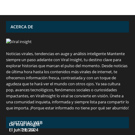
salud ósea a
cultura
conocías
partir de los 50
vibrante y
años
¡más!
ACERCA DE
Noticias virales, tendencias en auge y análisis inteligente Mantente
siempre un paso adelante con Viral Insight, tu destino clave para
explorar historias que marcan el pulso del momento. Desde noticias
de última hora hasta los contenidos más virales de internet, te
ofrecemos información fresca, contrastada y con un toque de
agudeza que te hará ver el mundo con otros ojos. Ya sea cultura
pop, avances tecnológicos, fenómenos sociales o curiosidades
impactantes, en ViralInsight lo viral se convierte en visión. Únete a
una comunidad inquieta, informada y siempre lista para compartir lo
7 frutas ricas en calcio para mantener la
España en julio: Playas de ensueño,
Funciones ocultas del iPhone que no
Descubre las 10 criptomonedas con mayor
¡Derrota el calor, no tus objetivos de
que importa. ¡Porque estar informado no tiene por qué ser aburrido!
salud ósea a partir de los 50 años
cultura vibrante y ¡más!
conocías
potencial en junio de 2024.
pérdida de peso!
HISTORIAS WEB
De Viral Insight
De Viral Insight
De Viral Insight
De Viral Insight
De Viral Insight
El Jul 7, 2024
El Jun 23, 2024
El Jun 20, 2024
El Jun 15, 2024
El Jun 11, 2024