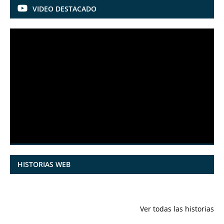
VIDEO DESTACADO
HISTORIAS WEB
7 frutas ricas
España en
Funciones
en calcio para
julio: Playas de
ocultas de
Ver todas las historias
mantener la
ensueño,
iPhone qu