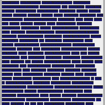
deporte español
derechos humanos
desarrollo infantil saludable
desinformación
desintoxicación digital para niños
detección temprana
DGT
diabetes tipo 1
diabetes tipo 2
diagnóstico
diagnóstico precoz
Dieta Mediterránea
dietas de moda
diferencial
diligencias
judiciales
Disco HDD
Disco SSD
diversidad
divorcio
dolor crónico
Donald Trump
DXY
economía española
educación digital para familias
educación rural
Egipto
ejercicio
ejército
israelí
elegancia
Elon Musk
empate 1-1
empatía
energía renovable
enfermedades
cardiovasculares
entradas Rosalía
escándalo
escándalo de corrupción
escándalo político
España
España 2025
Especialistas en Portátiles
Especialistas en reparación de portátiles
espiritualidad
estabilidad institucional
Estados Unidos
Estilo de Vida Saludable
estrategia
de negociación
estrategia política
euro
Eurocopa 2025
eurocopa femenina
Europa
EURUSD
Expertos en Portátliles
Expertosreparacionportátiles
exploración espacial
fallecimiento
FC Barcelona
Feijóo
Fernando Alonso
Ferrocarril Subterráneo
Festival de
San Sebastián
firewall
Fiscal General
Fiscalía Anticorrupción
FOMC
Forex
Fórmula 1
Fórmula 1 2025
fútbol
Fútbol español
fútbol europeo
fútbol femenino
fútbol internacional
Galicia
gastronomía
Gaza
GBPUSD
generación de contenido
genética
geopolítica
gestión
de emergencias
Gmail
gobierno autonómico
Gobierno de España
Gobierno español
goleador veterano
google
Google Drive
Google Gemini
Google Maps
Guardia Civil
hambruna
Hamás
HDD Regenerator
Helena Jubany
hipocondría
historia
historia del
flamenco
historia del islam
hogar inteligente
humor
hábitos digitales saludables
IA
IBEX
35
Iglesia de Santa Bárbara
imagen pública
impacto mediático
incendios forestales
independencia judicial
indicios de criminalidad
indicios racionales de criminalidad
inflación
inflamación crónica
innovación
innovación tecnológica
insomnio crónico
instalar
Windows 11
inteligencia artificial
Internet
inversores
investigación
investigación científica
investigación judicial
investigación médica
investigación penal
investigación policial
Ipad
Iphone
IPO España
Irán
islam
Israel
Jennifer Lawrence
José Luis Ábalos
Juegos