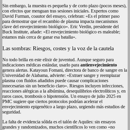
Sin embargo, la muestra es pequeña y de corto plazo (pocos meses),
con efectos que menguan tras sesiones iniciales. Expertos como
David Furman, coautor del ensayo, celebran: «Es el primer paso
para demostrar que el recambio de plasma impacta mecanismos
clave del envejecimiento biológico». Eric Verdin, presidente del
Buck Institute, añade: «El envejecimiento biológico es maleable;
estamos más cerca de ganar esa batalla».
Las sombras: Riesgos, costes y la voz de la cautela
No todo brilla en este elixir de juventud. Aunque seguro para
indicaciones médicas estándar, usarlo para
antienvejecimiento
genera alertas. Katayoun Fomani, directora de banco de sangre en la
Universidad de Alabama, advierte: «Extraer sangre y reemplazar
plasma con fluidos añadidos puede causar complicaciones
innecesarias sin un beneficio claro». Riesgos incluyen infecciones,
reacciones alérgicas a la albúmina, desequilibrios electrolíticos y, en
raros casos, trombosis o hipotensión. Un ensayo de julio 2025 en
PMC sugiere que ciertos protocolos podrían acelerar el
envejecimiento epigenético a largo plazo, urgiendo más estudios de
seguridad.
La falta de evidencia sólida es el talón de Aquiles: sin ensayos
grandes y randomizados, muchos científicos lo ven como «no