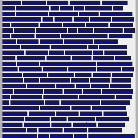
9.7 pulgadas
Actividad Física
actriz española
actriz estadounidense
actualidad política
española
adicción a las pantallas
ADN
AEMET
afición
Agencia Tributaria
Aitana
Bonmatí
Alberto Núñez Feijóo
alerta meteorológica
alfombra roja
alimentación saludable
almacenamiento en la nube
Alonso
alto el fuego
Alzheimer
anfibio ibérico
ansiedad por la
salud
análisis del partido
análisis judicial
análisis técnico
apalancamiento
apertura del año
judicial
apoyo familiar
apoyo militar a Israel
Apple
Argentina
arquitectura barroca
Arreglo
Asus
Arreglo de iPad
Arreglo de tablet
Arreglo refrigeración de portátil
Arreglo Toshiba
asesinato
astro argentino
Atlético Madrid
Audiencia Nacional
Audios filtrados
autocuidado
Ayuda Humanitaria
Ayuntamiento de Madrid
Ayuso
Balón de Oro 2025
banca española
Banco Sabadell
Barcelona
Bayern de Múnich
BBVA
Begoña Gómez
bienestar
bienestar emocional
bienestar infantil
biodiversidad
bolsa española
Bárbara de
Braganza
calidad de vida
Cambiar conector alimentación portatil
Cambiar pantalla portátil
en Málaga
Cambio bisagra
cambio climático
Cambio disco duro
Cambio Pantalla
Cambio
pantalla Asus
canal ascendente
cantante española
cante jondo
Carabanchel
Carlos Alcaraz
Carlos Mazón
Casa Real
caso Begoña Gómez
caso judicial
caso Zapatero
Celta de Vigo
centros de datos
Champions League
Charlie Kirk
ChatGPT
ciberataques
ciberseguridad
cifrado
cine contemporáneo
cine de autor
cine español
clasificación
clasificación Mundial
2026
computación cuántica
computación en la nube
comunidades autónomas
comunidad
local
Comunidad Valenciana
confesión
conflicto en Oriente Medio
conflicto Irán-Israel
conflicto israelí-palestino
consejos para padres
conservación
conservación ambiental
conservadurismo
contratos públicos
control de peso
control parental
Convento de las
Salesas Reales
Copa del Mundo
corrupción
corrupción política
creadores de contenido
crianza digital
Crisis humanitaria
Crisis política
Cristina Álvarez
crímenes de guerra
cultura española
Cáncer
David Broncano
Debut Olímpico
declaración ante el juez
declaración de Zapatero
defensa
Dejar de Fumar
demanda
dependencia tecnológica infantil