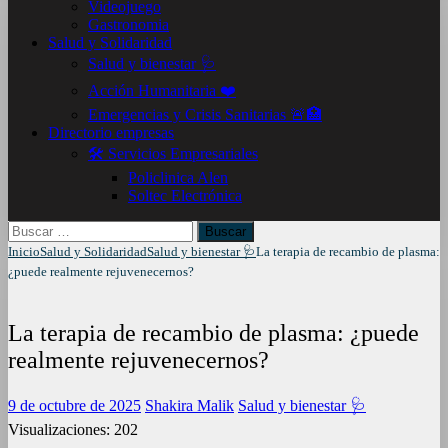
Videojuego
Gastronomia
Salud y Solidaridad
Salud y bienestar 🩺
Acción Humanitaria ❤️
Emergencias y Crisis Sanitarias 🚨🏥
Directorio empresas
🛠️ Servicios Empresariales
Policlinica Alen
Soltec Electrónica
Buscar:
Inicio
Salud y Solidaridad
Salud y bienestar 🩺
La terapia de recambio de plasma:
¿puede realmente rejuvenecernos?
La terapia de recambio de plasma: ¿puede
realmente rejuvenecernos?
9 de octubre de 2025
Shakira Malik
Salud y bienestar 🩺
Visualizaciones:
202