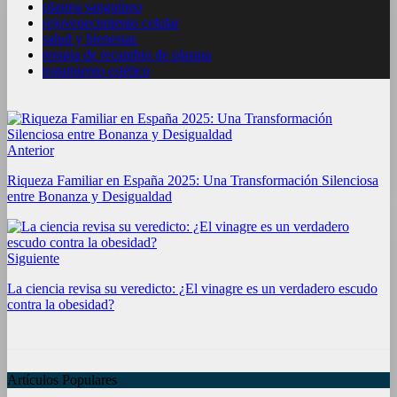
plasma sanguíneo
rejuvenecimiento celular
salud y bienestar.
terapia de recambio de plasma
tratamiento estético
Anterior
Riqueza Familiar en España 2025: Una Transformación Silenciosa
entre Bonanza y Desigualdad
Siguiente
La ciencia revisa su veredicto: ¿El vinagre es un verdadero escudo
contra la obesidad?
Artículos Populares