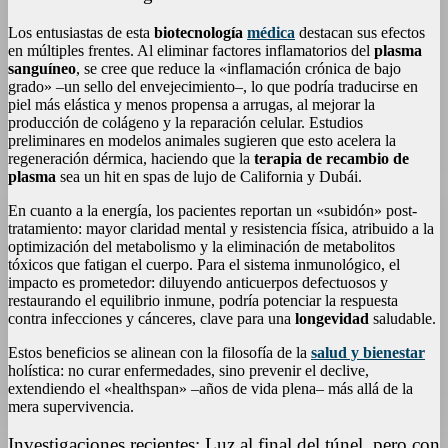
Los entusiastas de esta
biotecnología
médica
destacan sus efectos
en múltiples frentes. Al eliminar factores inflamatorios del
plasma
sanguíneo
, se cree que reduce la «inflamación crónica de bajo
grado» –un sello del envejecimiento–, lo que podría traducirse en
piel más elástica y menos propensa a arrugas, al mejorar la
producción de colágeno y la reparación celular. Estudios
preliminares en modelos animales sugieren que esto acelera la
regeneración dérmica, haciendo que la
terapia de recambio de
plasma
sea un hit en spas de lujo de California y Dubái.
En cuanto a la energía, los pacientes reportan un «subidón» post-
tratamiento: mayor claridad mental y resistencia física, atribuido a la
optimización del metabolismo y la eliminación de metabolitos
tóxicos que fatigan el cuerpo. Para el sistema inmunológico, el
impacto es prometedor: diluyendo anticuerpos defectuosos y
restaurando el equilibrio inmune, podría potenciar la respuesta
contra infecciones y cánceres, clave para una
longevidad
saludable.
Estos beneficios se alinean con la filosofía de la
salud y bienestar
holística: no curar enfermedades, sino prevenir el declive,
extendiendo el «healthspan» –años de vida plena– más allá de la
mera supervivencia.
Investigaciones recientes: Luz al final del túnel, pero con