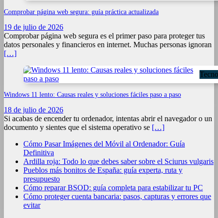
Comprobar página web segura: guía práctica actualizada
19 de julio de 2026
Comprobar página web segura es el primer paso para proteger tus
datos personales y financieros en internet. Muchas personas ignoran
[…]
Tecno
Windows 11 lento: Causas reales y soluciones fáciles paso a paso
18 de julio de 2026
Si acabas de encender tu ordenador, intentas abrir el navegador o un
documento y sientes que el sistema operativo se
[…]
Cómo Pasar Imágenes del Móvil al Ordenador: Guía
Definitiva
Ardilla roja: Todo lo que debes saber sobre el Sciurus vulgaris
Pueblos más bonitos de España: guía experta, ruta y
presupuesto
Cómo reparar BSOD: guía completa para estabilizar tu PC
Cómo proteger cuenta bancaria: pasos, capturas y errores que
evitar