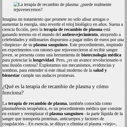
Imagina un tratamiento que promete no solo alisar arrugas o
aumentar la energía, sino revertir el reloj biológico en años. Suena a
ciencia ficción, pero la
terapia de recambio de plasma
está
ganando terreno en el mundo del
antienvejecimiento
, atrayendo a
celebridades y millonarios dispuestos a pagar miles de euros por una
«limpieza» de su
plasma sanguíneo
. Este procedimiento, inspirado
en experimentos con ratones que rejuvenecieron al recibir sangre
joven, se presenta como una herramienta de
biotecnología médica
para potenciar la
longevidad
. Pero, ¿es un avance revolucionario o
una ilusión costosa? Exploramos sus mecanismos, evidencias y
sombras, para entender si este ritual moderno de la
salud y
bienestar
cumple sus audaces promesas.
¿Qué es la terapia de recambio de plasma y cómo
funciona?
La
terapia de recambio de plasma
, también conocida como
plasmaféresis terapéutica, es un procedimiento médico que consiste
en extraer y reemplazar el
plasma sanguíneo
–la parte líquida de la
sangre que transporta proteínas, anticuerpos y factores de
coagulación–. En esencia, se diluye o elimina el plasma «viejo»,