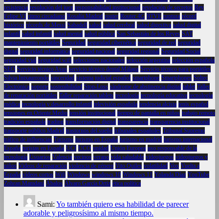
resistencia
resolución del juez
responsabilidad institucional
revelación de secretos
Rey
Felipe VI
ritmo circadiano
Rosalía Madrid
router
Router 4G
RTVE
ruptura
récord
histórico
récords de Messi
Sabadell
salud
salud cerebral
salud digestiva
salud digital
infantil
salud infantil
salud mental
salud pública
San Sebastián de los Reyes
SAT
mantenimiento portátiles
Seguridad
seguridad cibernética
seguridad de red
seguridad
digital
seguridad informática
seguridad nacional
seguridad regional
Seguridad Social
seguridad vial
seguridad wifi
selecciones nacionales
selección argentina
selección española
SEO
Servicio técnico Asus
servicio técnico dental Málaga
Servicio técnico para portátiles
Silvia Intxaurrondo
sinceridad
sistema judicial español
smartphone
Smartphones
Soltec
Electrónica
soporte
sostenibilidad
Stop-Loss
síndrome de abstinencia digital
tablet
Taller
de reparación portátiles
Taller reparación tablets
tecnología
tecnología educativa
tecnología
médica
tecnología y desarrollo infantil
televisión española
tendencia alcista
tenis español
tensiones en Oriente Medio
tensión institucional
tiempo de pantalla en niños
trabajo remoto
tradición española
trading
transformación digital
transparencia
transparencia institucional
transporte público Madrid
trastornos del sueño
tribunales españoles
Tribunal Supremo
tráfico de influencias
Turismo
turismo en España
turismo en madrid
turismo internacional
España
turistas en España
UCI
UCO
unidad
Unión Europea
uso responsable de la
tecnología
Usuarios
Valencia
vecinos
verano
vida saludable
videojuegos
videojuegos y
niños
Videos de reparación
violencia de género
Vito Quiles
volatilidad
Vox
Vuelta a
España
vídeos cortos
Wifi
Windows
windows 10
Windows 11
Yolanda Díaz
YouTube
Zohran Mamdani
Ábalos
Álvaro García Ortiz
ética política
Sami:
Yo también quiero esa habilidad de parecer
adorable y peligrosísimo al mismo tiempo.