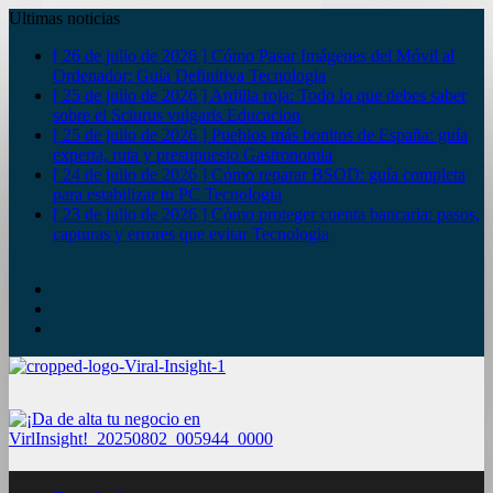
Ultimas noticias
[ 26 de julio de 2026 ]
Cómo Pasar Imágenes del Móvil al
Ordenador: Guía Definitiva
Tecnologia
[ 25 de julio de 2026 ]
Ardilla roja: Todo lo que debes saber
sobre el Sciurus vulgaris
Educacion
[ 25 de julio de 2026 ]
Pueblos más bonitos de España: guía
experta, ruta y presupuesto
Gastronomia
[ 24 de julio de 2026 ]
Cómo reparar BSOD: guía completa
para estabilizar tu PC
Tecnologia
[ 23 de julio de 2026 ]
Cómo proteger cuenta bancaria: pasos,
capturas y errores que evitar
Tecnologia
YouTube
Twitter
Facebook