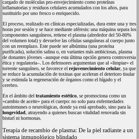
cargado de moléculas pro-envejecimiento como proteínas
inflamatorias y residuos celulares acumulados con los años, para
sustituirlo por uno fresco o enriquecido.
El proceso, realizado en clínicas especializadas, dura entre una y tres
horas por sesión y se hace mediante aféresis: una máquina separa los
componentes sanguíneos, retiene el plasma (alrededor del 50-80%
del volumen total) y devuelve las células sanguíneas al cuerpo junto
con un reemplazo. Este puede ser albúmina (una proteína
purificada), solución salina o, en variantes más ambiciosas, plasma
de donantes jóvenes –aunque esta última opción genera controversia
ética y regulatoria–. Los defensores argumentan que al «limpiar» el
torrente sanguíneo, se favorece el
rejuvenecimiento celular
, ya que
se reduce la acumulación de toxinas que aceleran el deterioro tisular
y se estimula la regeneración de órganos como el hígado y el
cerebro.
En el ámbito del
tratamiento estético
, se promociona como un
«cambio de aceite» para el cuerpo: no solo para enfermedades
autoinmunes o neurológicas, donde ya está aprobado, sino para la
longevidad
, atrayendo a quienes buscan vitalidad renovada sin
bisturí ni hormonas.
Terapia de recambio de plasma: De la piel radiante a un
sistema inmunológico blindado