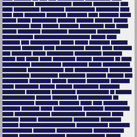
Olímpicos París 2024
juez Juan Carlos Peinado
juez Zapatero
jugadores jóvenes
Junts
justicia
justicia en España
justicia española
justicia internacional
jóvenes talentos
Koldo
García
LaLiga
Lamine Yamal
Lando Norris
Lcd Portatiles
legado
ley antitabaco
leyenda
del fútbol
liderazgo
liderazgo político
lince ibérico
lionel messi
Luca Zidane
límites de
pantalla para niños
Madrid
magistrado
malversación
Max Verstappen
Mazón
medidas
cautelares
medio ambiente
memoria histórica
mercado de divisas
mercado laboral
mercados financieros
Mercedes-Benz Fashion Week Madrid
Microsoft
mobile
connectivity
moda
Monarquía española
Moncloa
Movistar
Mundial 2026
Mundial de
Clubes 2025
música urbana
NASA
negociación política
Netanyahu
Netflix
niveles clave
niños
norte de Gaza
nostalgia
noticias de España
noticias deportivas
nuevas pistas
obesidad
oferta
omega-3
OpenAI
opinión pública
optimismo
Oriente Medio
oro
OTAN
Ousmane Dembélé
Pablo Carreño Busta
pagos en efectivo
Palestina
panadería artesanal
Pantalla LCD 17
pantallas y sueño infantil
pareja
participación ciudadana
Partido Popular
patinetes eléctricos
patrimonio cultural
patrimonio natural
Paula Badosa
paz interior
Pedri
Pedro Almodóvar
Pedro Sánchez
pensiones
periodontitis
Personalización
peste porcina
africana
Picos de Europa
Placa base
placas base
poder adquisitivo
poder político
Policlínica Alen
polémica política
política española
política española 2026
PP
prevención
Prevención del Cáncer
privacidad
privacidad online
Privacidad y Seguridad
Pro
procedimiento judicial
proceso judicial
productividad
protesta
PSOE
quebrantahuesos
ransomware
Real Madrid
reciclaje
recitación del Corán
redes sociales
reducir tiempo de
pantalla
reforma judicial Sánchez
refrigeración de portátil
regreso a España
relación
sentimental
rentabilidad
Reparacion de portátiles
Reparación Apple
Reparación de
impresoras
Reparación de ordenadores Fuengirola
Reparación de portátil
Reparación de
portátiles Fuengirola
Reparación HP
Reparación pantalla Acer
Reparación portátiles
Fuengirola
Reparar pantalla portátil Málaga
residencia fiscal en España
resiliencia