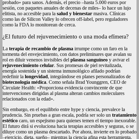
probado» para sanos. Además, el precio –hasta 5.000 euros por
sesión, con paquetes anuales de decenas de miles– lo hace un lujo
elitista, no accesible para la
salud y bienestar
masiva. Clínicas
como las de Silicon Valley lo ofrecen off-label, pero reguladores
como la FDA lo monitorean de cerca.
¿El futuro del rejuvenecimiento o una moda efímera?
La
terapia de recambio de plasma
irrumpe como un faro en la
tormenta del envejecimiento, con datos preliminares que avalan su
rol en diluir venenos invisibles del
plasma sanguíneo
y avivar el
rejuvenecimiento celular
. Sus promesas de piel revitalizada,
energía sostenida y un sistema inmunológico afilado podrían
redefinir la
longevidad
, integrándose en planes personalizados de
biotecnología médica
. Como señala Brad Younggren, CEO de
Circulate Health: «Proporciona evidencia convincente de que
intervenciones dirigidas al plasma alteran cambios moleculares
relacionados con la edad».
Sin embargo, en el equilibrio entre hype y ciencia, prevalece la
prudencia. Sin pruebas a gran escala, podría ser solo un
tratamiento
estético
caro, un espejismo para quienes temen el tiempo inexorable.
El futuro dirá si evoluciona hacia terapias accesibles y seguras, o se
diluye como un plasma descartado. Por ahora, invierte en lo probado
–ejercicio, dieta, sueño– mientras la ciencia afina esta herramienta.