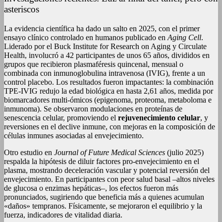
asteriscos
La evidencia científica ha dado un salto en 2025, con el primer
ensayo clínico controlado en humanos publicado en
Aging Cell
.
Liderado por el Buck Institute for Research on Aging y Circulate
Health, involucró a 42 participantes de unos 65 años, divididos en
grupos que recibieron plasmaféresis quincenal, mensual o
combinada con inmunoglobulina intravenosa (IVIG), frente a un
control placebo. Los resultados fueron impactantes: la combinación
TPE-IVIG redujo la edad biológica en hasta 2,61 años, medida por
biomarcadores multi-ómicos (epigenoma, proteoma, metaboloma e
inmunoma). Se observaron modulaciones en proteínas de
senescencia celular, promoviendo el
rejuvenecimiento celular
, y
reversiones en el declive inmune, con mejoras en la composición de
células inmunes asociadas al envejecimiento.
Otro estudio en
Journal of Future Medical Sciences
(julio 2025)
respalda la hipótesis de diluir factores pro-envejecimiento en el
plasma, mostrando deceleración vascular y potencial reversión del
envejecimiento. En participantes con peor salud basal –altos niveles
de glucosa o enzimas hepáticas–, los efectos fueron más
pronunciados, sugiriendo que beneficia más a quienes acumulan
«daños» tempranos. Físicamente, se mejoraron el equilibrio y la
fuerza, indicadores de vitalidad diaria.