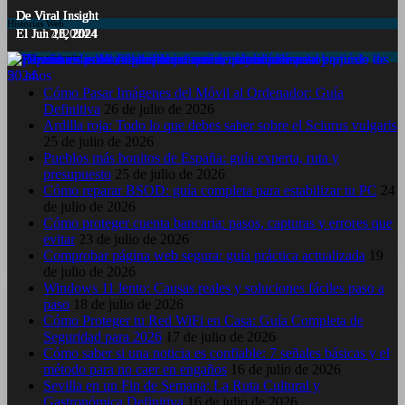
De Viral Insight
De Viral Insight
De Viral Insight
De Viral Insight
De Viral Insight
Historias Web
El Jul 7, 2024
El Jun 23, 2024
El Jun 20, 2024
El Jun 15, 2024
El Jun 11, 2024
Entradas recientes
Cómo Pasar Imágenes del Móvil al Ordenador: Guía
Definitiva
26 de julio de 2026
Ardilla roja: Todo lo que debes saber sobre el Sciurus vulgaris
25 de julio de 2026
Pueblos más bonitos de España: guía experta, ruta y
presupuesto
25 de julio de 2026
Cómo reparar BSOD: guía completa para estabilizar tu PC
24
de julio de 2026
Cómo proteger cuenta bancaria: pasos, capturas y errores que
evitar
23 de julio de 2026
Comprobar página web segura: guía práctica actualizada
19
de julio de 2026
Windows 11 lento: Causas reales y soluciones fáciles paso a
paso
18 de julio de 2026
Cómo Proteger tu Red WiFi en Casa: Guía Completa de
Seguridad para 2026
17 de julio de 2026
Cómo saber si una noticia es confiable: 7 señales básicas y el
método para no caer en engaños
16 de julio de 2026
Sevilla en un Fin de Semana: La Ruta Cultural y
Gastronómica Definitiva
16 de julio de 2026