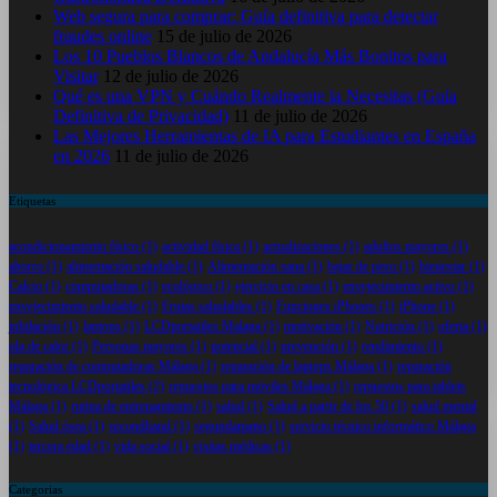
Web segura para comprar: Guía definitiva para detectar
fraudes online
15 de julio de 2026
Los 10 Pueblos Blancos de Andalucía Más Bonitos para
Visitar
12 de julio de 2026
Qué es una VPN y Cuándo Realmente la Necesitas (Guía
Definitiva de Privacidad)
11 de julio de 2026
Las Mejores Herramientas de IA para Estudiantes en España
en 2026
11 de julio de 2026
Etiquetas
acondicionamiento físico
(1)
actividad física
(1)
actualizaciones
(1)
adultos mayores
(1)
ahorro
(1)
alimentación saludable
(1)
Alimentación sana
(1)
bajar de peso
(1)
bienestar
(1)
Calcio
(1)
computadoras
(1)
ecológico
(1)
ejercicio en casa
(1)
envejecimiento activo
(1)
envejecimiento saludable
(1)
Frutas saludables
(1)
Funciones iPhones
(1)
iPhone
(1)
jubilación
(1)
laptops
(1)
LCDportatiles Malaga
(1)
motivación
(1)
Nutrición
(1)
oferta
(1)
ola de calor
(1)
Personas mayores
(1)
potencial
(1)
prevención
(1)
rendimiento
(1)
reparación de computadoras Málaga
(1)
reparación de laptops Málaga
(1)
reparación
tecnológica LCDportatiles
(2)
repuestos para móviles Málaga
(1)
repuestos para tablets
Málaga
(1)
rutina de entrenamiento
(1)
salud
(1)
Salud a partir de los 50
(1)
salud mental
(1)
Salud ósea
(1)
secondhand
(1)
segundamano
(1)
servicio técnico informático Málaga
(1)
tercera edad
(1)
vida social
(1)
visitas médicas
(1)
Categorias