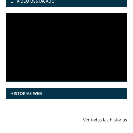
VIDEO DESTACADO
HISTORIAS WEB
7 frutas ricas
España en
Funciones
en calcio para
julio: Playas de
ocultas de
Ver todas las historias
mantener la
ensueño,
iPhone qu
salud ósea a
cultura
conocías