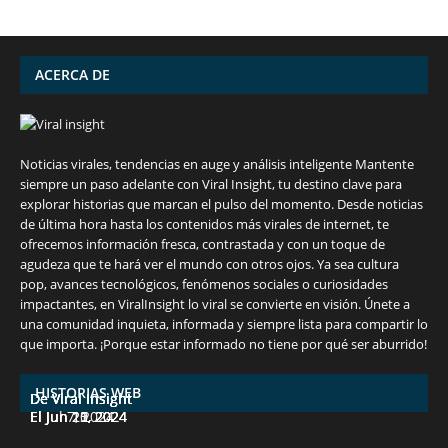
partir de los 50
vibrante y
años
¡más!
ACERCA DE
Noticias virales, tendencias en auge y análisis inteligente Mantente
siempre un paso adelante con Viral Insight, tu destino clave para
explorar historias que marcan el pulso del momento. Desde noticias
de última hora hasta los contenidos más virales de internet, te
ofrecemos información fresca, contrastada y con un toque de
agudeza que te hará ver el mundo con otros ojos. Ya sea cultura
pop, avances tecnológicos, fenómenos sociales o curiosidades
impactantes, en ViralInsight lo viral se convierte en visión. Únete a
una comunidad inquieta, informada y siempre lista para compartir lo
7 frutas ricas en calcio para mantener la
España en julio: Playas de ensueño,
Funciones ocultas del iPhone que no
Descubre las 10 criptomonedas con mayor
¡Derrota el calor, no tus objetivos de
que importa. ¡Porque estar informado no tiene por qué ser aburrido!
salud ósea a partir de los 50 años
cultura vibrante y ¡más!
conocías
potencial en junio de 2024.
pérdida de peso!
HISTORIAS WEB
De Viral Insight
De Viral Insight
De Viral Insight
De Viral Insight
De Viral Insight
El Jul 7, 2024
El Jun 23, 2024
El Jun 20, 2024
El Jun 15, 2024
El Jun 11, 2024