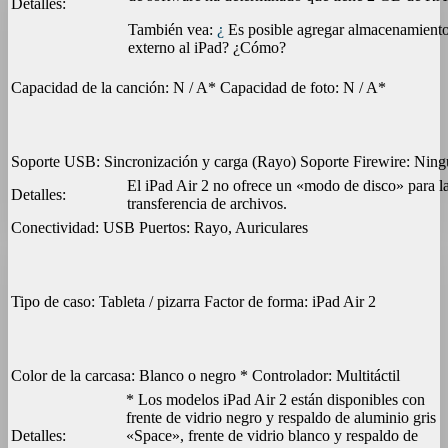
Detalles:
También vea:
¿
Es posible agregar almacenamient
externo al iPad? ¿Cómo?
Capacidad de la canción:
N / A*
Capacidad de foto:
N / A*
Soporte USB:
Sincronización y carga (Rayo)
Soporte Firewire:
Ning
El iPad Air 2 no ofrece un «modo de disco» para l
Detalles:
transferencia de archivos.
Conectividad:
USB
Puertos:
Rayo, Auriculares
Tipo de caso:
Tableta / pizarra
Factor de forma:
iPad Air 2
Color de la carcasa:
Blanco o negro *
Controlador:
Multitáctil
* Los modelos iPad Air 2 están disponibles con
frente de vidrio negro y respaldo de aluminio gris
Detalles:
«Space», frente de vidrio blanco y respaldo de