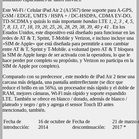
Este Wi-Fi / Celular iPad Air 2 (A1567) tiene soporte para A-GPS,
GSM / EDGE, UMTS / HSPA + / DC-HSDPA, CDMA EV-DO,
TD-SCDMA y quizás lo más importante
bandas
LTE
1, 2, 3 , 4, 5,
7, 8, 13, 17, 18, 19, 20, 25, 26, 28, 29, 38, 39, 40 y 41
. En los
Estados Unidos, este dispositivo está diseñado para funcionar en las
redes de AT & T, Sprint, T-Mobile y Verizon, e incluso incluye una
«SIM de Apple» que está diseñada para permitirle a uno cambiar
entre AT & T, Sprint y T-Mobile. a voluntad (pero AT & T bloquea
la SIM de Apple luego de ser activada con la operadora, lo que le
hace perder por completo su propósito, y Verizon no participa en la
SIM de Apple por completo).
Comparado con su predecesor , este modelo de iPad Air 2 tiene una
carcasa más delgada, una pantalla antirreflectante (se dice que
reduce el brillo en un 56%), un procesador más rápido y el doble de
RAM, mejores cámaras, Wi-Fi más rápido y soporte expandido
LTE. También se ofrece en blanco / dorado, además de blanco /
plateado y negro / gris y agrega el sensor Touch ID antes
mencionado, también.
Fecha de
16 de octubre de
Fecha de
21 de marzo 
introducción:
2014
descontinuación:
2017 *