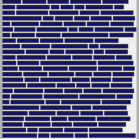
9.7 pulgadas
Actividad Física
actriz española
actriz estadounidense
actualidad política
española
adicción a las pantallas
ADN
AEMET
afición
Agencia Tributaria
Aitana
Bonmatí
Alberto Núñez Feijóo
alerta meteorológica
alfombra roja
alimentación saludable
almacenamiento en la nube
Alonso
alto el fuego
Alzheimer
anfibio ibérico
ansiedad por la
salud
análisis del partido
análisis judicial
análisis técnico
apalancamiento
apertura del año
judicial
apoyo familiar
apoyo militar a Israel
Apple
Argentina
arquitectura barroca
Arreglo
Asus
Arreglo de iPad
Arreglo de tablet
Arreglo refrigeración de portátil
Arreglo Toshiba
asesinato
astro argentino
Atlético Madrid
Audiencia Nacional
Audios filtrados
autocuidado
Ayuda Humanitaria
Ayuntamiento de Madrid
Ayuso
Balón de Oro 2025
banca española
Banco Sabadell
Barcelona
Bayern de Múnich
BBVA
Begoña Gómez
bienestar
bienestar emocional
bienestar infantil
biodiversidad
bolsa española
Bárbara de
Braganza
calidad de vida
Cambiar conector alimentación portatil
Cambiar pantalla portátil
en Málaga
Cambio bisagra
cambio climático
Cambio disco duro
Cambio Pantalla
Cambio
pantalla Asus
canal ascendente
cantante española
cante jondo
Carabanchel
Carlos Alcaraz
Carlos Mazón
Casa Real
caso Begoña Gómez
caso judicial
caso Zapatero
Celta de Vigo
centros de datos
Champions League
Charlie Kirk
ChatGPT
ciberataques
ciberseguridad
cifrado
cine contemporáneo
cine de autor
cine español
clasificación
clasificación Mundial
2026
computación cuántica
computación en la nube
comunidades autónomas
comunidad
local
Comunidad Valenciana
confesión
conflicto en Oriente Medio
conflicto Irán-Israel
conflicto israelí-palestino
consejos para padres
conservación
conservación ambiental
conservadurismo
contratos públicos
control de peso
control parental
Convento de las
Salesas Reales
Copa del Mundo
corrupción
corrupción política
creadores de contenido
crianza digital
Crisis humanitaria
Crisis política
Cristina Álvarez
crímenes de guerra
cultura española
Cáncer
David Broncano
Debut Olímpico
declaración ante el juez
declaración de Zapatero
defensa
Dejar de Fumar
demanda
dependencia tecnológica infantil