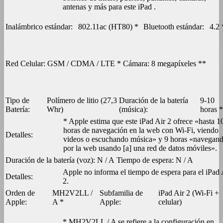
antenas y más para este iPad .
Inalámbrico estándar:
802.11ac (HT80) *
Bluetooth estándar:
4.2 
Red Celular:
GSM / CDMA / LTE *
Cámara:
8 megapíxeles **
Tipo de
Polímero de litio (27,3
Duración de la batería
9-10
Batería:
Whr)
(música):
horas *
* Apple estima que este iPad Air 2 ofrece «hasta 1
horas de navegación en la web con Wi-Fi, viendo
Detalles:
videos o escuchando música» y 9 horas «navegan
por la web usando [a] una red de datos móviles».
Duración de la batería (voz):
N / A
Tiempo de espera:
N / A
Apple no informa el tiempo de espera para el iPad 
Detalles:
2.
Orden de
MH2V2LL /
Subfamilia de
iPad Air 2 (Wi-Fi +
Apple:
A *
Apple:
celular)
* MH2V2LL / A se refiere a la configuración en