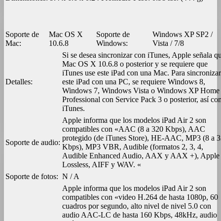
Soporte de
Mac OS X
Soporte de
Windows XP SP2 /
Mac:
10.6.8
Windows:
Vista / 7/8
Si se desea sincronizar con iTunes, Apple señala q
Mac OS X 10.6.8 o posterior y se requiere que
iTunes use este iPad con una Mac. Para sincronizar
Detalles:
este iPad con una PC, se requiere Windows 8,
Windows 7, Windows Vista o Windows XP Home
Professional con Service Pack 3 o posterior, así c
iTunes.
Apple informa que los modelos iPad Air 2 son
compatibles con «AAC (8 a 320 Kbps), AAC
protegido (de iTunes Store), HE-AAC, MP3 (8 a 
Soporte de audio:
Kbps), MP3 VBR, Audible (formatos 2, 3, 4,
Audible Enhanced Audio, AAX y AAX +), Apple
Lossless, AIFF y WAV. «
Soporte de fotos:
N / A
Apple informa que los modelos iPad Air 2 son
compatibles con «video H.264 de hasta 1080p, 60
cuadros por segundo, alto nivel de nivel 5.0 con
audio AAC-LC de hasta 160 Kbps, 48kHz, audio