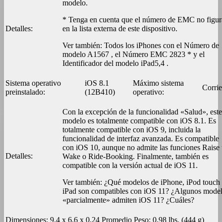
modelo.
* Tenga en cuenta que el número de EMC no figur
Detalles:
en la lista externa de este dispositivo.
Ver también: Todos los iPhones con el Número de
modelo A1567 , el Número EMC 2823 * y el
Identificador del modelo iPad5,4 .
Sistema operativo
iOS 8.1
Máximo sistema
Corrie
preinstalado:
(12B410)
operativo:
Con la excepción de la funcionalidad «Salud», este
modelo es totalmente compatible con iOS 8.1. Es
totalmente compatible con iOS 9, incluida la
funcionalidad de interfaz avanzada. Es compatible
con iOS 10, aunque no admite las funciones Raise 
Detalles:
Wake o Ride-Booking. Finalmente, también es
compatible con la versión actual de iOS 11.
Ver también: ¿Qué modelos de iPhone, iPod touch
iPad son compatibles con iOS 11? ¿Algunos mode
«parcialmente» admiten iOS 11? ¿Cuáles?
Dimensiones:
9.4 x 6.6 x 0.24
Promedio Peso:
0.98 lbs. (444 g)