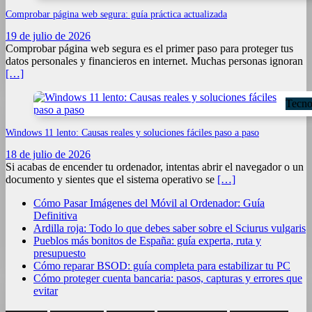
Comprobar página web segura: guía práctica actualizada
19 de julio de 2026
Comprobar página web segura es el primer paso para proteger tus
datos personales y financieros en internet. Muchas personas ignoran
[…]
Tecno
Windows 11 lento: Causas reales y soluciones fáciles paso a paso
18 de julio de 2026
Si acabas de encender tu ordenador, intentas abrir el navegador o un
documento y sientes que el sistema operativo se
[…]
Cómo Pasar Imágenes del Móvil al Ordenador: Guía
Definitiva
Ardilla roja: Todo lo que debes saber sobre el Sciurus vulgaris
Pueblos más bonitos de España: guía experta, ruta y
presupuesto
Cómo reparar BSOD: guía completa para estabilizar tu PC
Cómo proteger cuenta bancaria: pasos, capturas y errores que
evitar