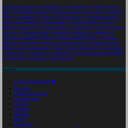
acondicionamiento físico
(1)
actividad física
(1)
actualizaciones
(1)
adultos mayores
(1)
ahorro
(1)
alimentación saludable
(1)
Alimentación sana
(1)
bajar de peso
(1)
bienestar
(1)
Calcio
(1)
computadoras
(1)
ecológico
(1)
ejercicio en casa
(1)
envejecimiento activo
(1)
envejecimiento saludable
(1)
Frutas saludables
(1)
Funciones iPhones
(1)
iPhone
(1)
jubilación
(1)
laptops
(1)
LCDportatiles Malaga
(1)
motivación
(1)
Nutrición
(1)
oferta
(1)
ola de calor
(1)
Personas mayores
(1)
potencial
(1)
prevención
(1)
rendimiento
(1)
reparación de computadoras Málaga
(1)
reparación de laptops Málaga
(1)
reparación
tecnológica LCDportatiles
(2)
repuestos para móviles Málaga
(1)
repuestos para tablets
Málaga
(1)
rutina de entrenamiento
(1)
salud
(1)
Salud a partir de los 50
(1)
salud mental
(1)
Salud ósea
(1)
secondhand
(1)
segundamano
(1)
servicio técnico informático Málaga
(1)
tercera edad
(1)
vida social
(1)
visitas médicas
(1)
Categorias
Acción Humanitaria ❤️
Antivirus
Códigos de errores
Comunicacion
Consejo
Consejos
Deportes
Drivers
Educacion