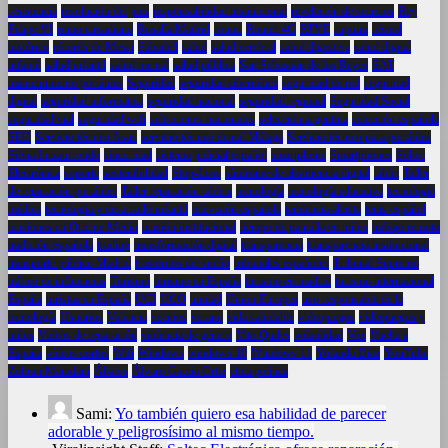
resistencia
resolución del juez
responsabilidad institucional
revelación de secretos
Rey
Felipe VI
ritmo circadiano
Rosalía Madrid
router
Router 4G
RTVE
ruptura
récord
histórico
récords de Messi
Sabadell
salud
salud cerebral
salud digestiva
salud digital
infantil
salud infantil
salud mental
salud pública
San Sebastián de los Reyes
SAT
mantenimiento portátiles
Seguridad
seguridad cibernética
seguridad de red
seguridad
digital
seguridad informática
seguridad nacional
seguridad regional
Seguridad Social
seguridad vial
seguridad wifi
selecciones nacionales
selección argentina
selección española
SEO
Servicio técnico Asus
servicio técnico dental Málaga
Servicio técnico para portátiles
Silvia Intxaurrondo
sinceridad
sistema judicial español
smartphone
Smartphones
Soltec
Electrónica
soporte
sostenibilidad
Stop-Loss
síndrome de abstinencia digital
tablet
Taller
de reparación portátiles
Taller reparación tablets
tecnología
tecnología educativa
tecnología
médica
tecnología y desarrollo infantil
televisión española
tendencia alcista
tenis español
tensiones en Oriente Medio
tensión institucional
tiempo de pantalla en niños
trabajo remoto
tradición española
trading
transformación digital
transparencia
transparencia institucional
transporte público Madrid
trastornos del sueño
tribunales españoles
Tribunal Supremo
tráfico de influencias
Turismo
turismo en España
turismo en madrid
turismo internacional
España
turistas en España
UCI
UCO
unidad
Unión Europea
uso responsable de la
tecnología
Usuarios
Valencia
vecinos
verano
vida saludable
videojuegos
videojuegos y
niños
Videos de reparación
violencia de género
Vito Quiles
volatilidad
Vox
Vuelta a
España
vídeos cortos
Wifi
Windows
windows 10
Windows 11
Yolanda Díaz
YouTube
Zohran Mamdani
Ábalos
Álvaro García Ortiz
ética política
Sami:
Yo también quiero esa habilidad de parecer
adorable y peligrosísimo al mismo tiempo.