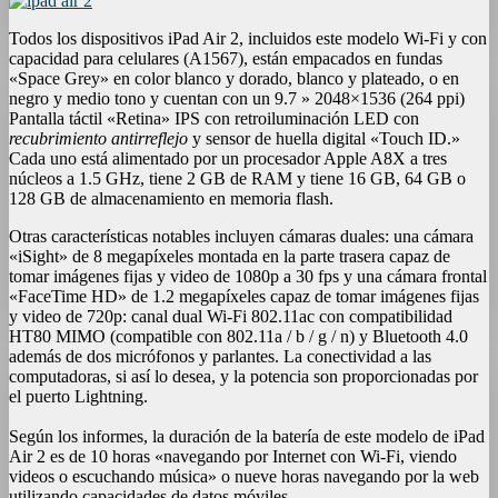
Todos los dispositivos iPad Air 2, incluidos este modelo Wi-Fi y con
capacidad para celulares (A1567), están empacados en fundas
«Space Grey» en color blanco y dorado, blanco y plateado, o en
negro y medio tono y cuentan con un 9.7 » 2048×1536 (264 ppi)
Pantalla táctil «Retina» IPS con retroiluminación LED con
recubrimiento antirreflejo
y sensor de huella digital «Touch ID.»
Cada uno está alimentado por un procesador Apple A8X a tres
núcleos a 1.5 GHz, tiene 2 GB de RAM y tiene 16 GB, 64 GB o
128 GB de almacenamiento en memoria flash.
Otras características notables incluyen cámaras duales: una cámara
«iSight» de 8 megapíxeles montada en la parte trasera capaz de
tomar imágenes fijas y video de 1080p a 30 fps y una cámara frontal
«FaceTime HD» de 1.2 megapíxeles capaz de tomar imágenes fijas
y video de 720p: canal dual Wi-Fi 802.11ac con compatibilidad
HT80 MIMO (compatible con 802.11a / b / g / n) y Bluetooth 4.0
además de dos micrófonos y parlantes. La conectividad a las
computadoras, si así lo desea, y la potencia son proporcionadas por
el puerto Lightning.
Según los informes, la duración de la batería de este modelo de iPad
Air 2 es de 10 horas «navegando por Internet con Wi-Fi, viendo
videos o escuchando música» o nueve horas navegando por la web
utilizando capacidades de datos móviles.