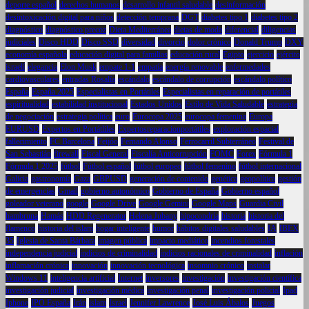
deporte español
derechos humanos
desarrollo infantil saludable
desinformación
desintoxicación digital para niños
detección temprana
DGT
diabetes tipo 1
diabetes tipo 2
diagnóstico
diagnóstico precoz
Dieta Mediterránea
dietas de moda
diferencial
diligencias
judiciales
Disco HDD
Disco SSD
diversidad
divorcio
dolor crónico
Donald Trump
DXY
economía española
educación digital para familias
educación rural
Egipto
ejercicio
ejército
israelí
elegancia
Elon Musk
empate 1-1
empatía
energía renovable
enfermedades
cardiovasculares
entradas Rosalía
escándalo
escándalo de corrupción
escándalo político
España
España 2025
Especialistas en Portátiles
Especialistas en reparación de portátiles
espiritualidad
estabilidad institucional
Estados Unidos
Estilo de Vida Saludable
estrategia
de negociación
estrategia política
euro
Eurocopa 2025
eurocopa femenina
Europa
EURUSD
Expertos en Portátliles
Expertosreparacionportátiles
exploración espacial
fallecimiento
FC Barcelona
Feijóo
Fernando Alonso
Ferrocarril Subterráneo
Festival de
San Sebastián
firewall
Fiscal General
Fiscalía Anticorrupción
FOMC
Forex
Fórmula 1
Fórmula 1 2025
fútbol
Fútbol español
fútbol europeo
fútbol femenino
fútbol internacional
Galicia
gastronomía
Gaza
GBPUSD
generación de contenido
genética
geopolítica
gestión
de emergencias
Gmail
gobierno autonómico
Gobierno de España
Gobierno español
goleador veterano
google
Google Drive
Google Gemini
Google Maps
Guardia Civil
hambruna
Hamás
HDD Regenerator
Helena Jubany
hipocondría
historia
historia del
flamenco
historia del islam
hogar inteligente
humor
hábitos digitales saludables
IA
IBEX
35
Iglesia de Santa Bárbara
imagen pública
impacto mediático
incendios forestales
independencia judicial
indicios de criminalidad
indicios racionales de criminalidad
inflación
inflamación crónica
innovación
innovación tecnológica
insomnio crónico
instalar
Windows 11
inteligencia artificial
Internet
inversores
investigación
investigación científica
investigación judicial
investigación médica
investigación penal
investigación policial
Ipad
Iphone
IPO España
Irán
islam
Israel
Jennifer Lawrence
José Luis Ábalos
Juegos