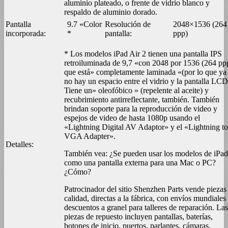
aluminio plateado, o frente de vidrio blanco y
respaldo de aluminio dorado.
Pantalla
9.7 «Color
Resolución de
2048×1536 (264
incorporada:
*
pantalla:
ppp)
* Los modelos iPad Air 2 tienen una pantalla IPS
retroiluminada de 9,7 «con 2048 por 1536 (264 pp
que está» completamente laminada «(por lo que ya
no hay un espacio entre el vidrio y la pantalla LCD
Tiene un» oleofóbico » (repelente al aceite) y
recubrimiento antirreflectante, también. También
brindan soporte para la reproducción de video y
espejos de video de hasta 1080p usando el
«Lightning Digital AV Adaptor» y el «Lightning to
VGA Adapter».
Detalles:
También vea: ¿Se pueden usar los modelos de iPad
como una pantalla externa para una Mac o PC?
¿Cómo?
Patrocinador del sitio Shenzhen Parts vende piezas
calidad, directas a la fábrica, con envíos mundiales
descuentos a granel para talleres de reparación. Las
piezas de repuesto incluyen pantallas, baterías,
botones de inicio, puertos, parlantes, cámaras,