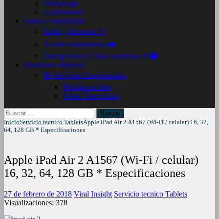
Videojuego
Gastronomia
Salud y Solidaridad
Salud y bienestar 🩺
Acción Humanitaria ❤️
Emergencias y Crisis Sanitarias 🚨🏥
Directorio empresas
🛠️ Servicios Empresariales
Policlinica Alen
Soltec Electrónica
Buscar:
Inicio
Servicio tecnico Tablets
Apple iPad Air 2 A1567 (Wi-Fi / celular) 16, 32,
64, 128 GB * Especificaciones
Apple iPad Air 2 A1567 (Wi-Fi / celular)
16, 32, 64, 128 GB * Especificaciones
27 de febrero de 2018
Viral Insight
Servicio tecnico Tablets
Visualizaciones:
378