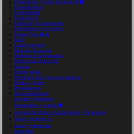
Emergencias y Crisis Sanitarias 🚨🏥
Entretenimiento
Espiritualidad
Gastronomia
Hardware y Componentes
Herramientas y accesorios
Humor Viral 😂🔥
Islam
Lugares turístico
Mercado Financiero
Misterios de la Naturaleza
Música para Relajación
Noticias
Oriente medio
Policlinica Alen: Servicios médicos
Politica y Poder
Programacion
Recomendaciones
Reseñas y Opiniones
Restaurantes y comida 🍽️
Revolución Médica: Equipamiento y Tecnología
Salud y bienestar 🩺
Salud y Solidaridad
Seguridad