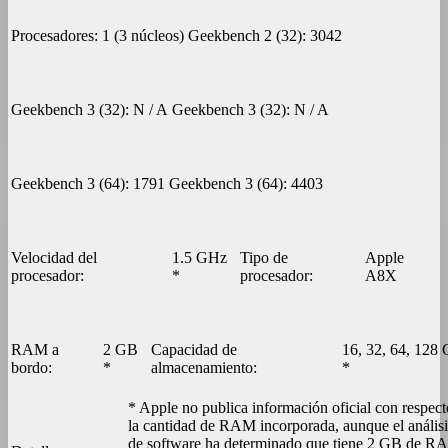
Procesadores:
1 (3 núcleos)
Geekbench 2 (32):
3042
Geekbench 3 (32):
N / A
Geekbench 3 (32):
N / A
Geekbench 3 (64):
1791
Geekbench 3 (64):
4403
Velocidad del
1.5 GHz
Tipo de
Apple
procesador:
*
procesador:
A8X
RAM a
2 GB
Capacidad de
16, 32, 64, 128
bordo:
*
almacenamiento:
*
* Apple no publica información oficial con respect
la cantidad de RAM incorporada, aunque el análisi
de software ha determinado que tiene 2 GB de R