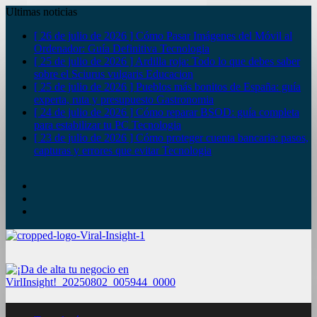
Ultimas noticias
[ 26 de julio de 2026 ]
Cómo Pasar Imágenes del Móvil al
Ordenador: Guía Definitiva
Tecnologia
[ 25 de julio de 2026 ]
Ardilla roja: Todo lo que debes saber
sobre el Sciurus vulgaris
Educacion
[ 25 de julio de 2026 ]
Pueblos más bonitos de España: guía
experta, ruta y presupuesto
Gastronomia
[ 24 de julio de 2026 ]
Cómo reparar BSOD: guía completa
para estabilizar tu PC
Tecnologia
[ 23 de julio de 2026 ]
Cómo proteger cuenta bancaria: pasos,
capturas y errores que evitar
Tecnologia
YouTube
Twitter
Facebook