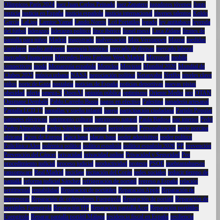
Olímpicos París 2024
juez Juan Carlos Peinado
juez Zapatero
jugadores jóvenes
Junts
justicia
justicia en España
justicia española
justicia internacional
jóvenes talentos
Koldo
García
LaLiga
Lamine Yamal
Lando Norris
Lcd Portatiles
legado
ley antitabaco
leyenda
del fútbol
liderazgo
liderazgo político
lince ibérico
lionel messi
Luca Zidane
límites de
pantalla para niños
Madrid
magistrado
malversación
Max Verstappen
Mazón
medidas
cautelares
medio ambiente
memoria histórica
mercado de divisas
mercado laboral
mercados financieros
Mercedes-Benz Fashion Week Madrid
Microsoft
mobile
connectivity
moda
Monarquía española
Moncloa
Movistar
Mundial 2026
Mundial de
Clubes 2025
música urbana
NASA
negociación política
Netanyahu
Netflix
niveles clave
niños
norte de Gaza
nostalgia
noticias de España
noticias deportivas
nuevas pistas
obesidad
oferta
omega-3
OpenAI
opinión pública
optimismo
Oriente Medio
oro
OTAN
Ousmane Dembélé
Pablo Carreño Busta
pagos en efectivo
Palestina
panadería artesanal
Pantalla LCD 17
pantallas y sueño infantil
pareja
participación ciudadana
Partido Popular
patinetes eléctricos
patrimonio cultural
patrimonio natural
Paula Badosa
paz interior
Pedri
Pedro Almodóvar
Pedro Sánchez
pensiones
periodontitis
Personalización
peste porcina
africana
Picos de Europa
Placa base
placas base
poder adquisitivo
poder político
Policlínica Alen
polémica política
política española
política española 2026
PP
prevención
Prevención del Cáncer
privacidad
privacidad online
Privacidad y Seguridad
Pro
procedimiento judicial
proceso judicial
productividad
protesta
PSOE
quebrantahuesos
ransomware
Real Madrid
reciclaje
recitación del Corán
redes sociales
reducir tiempo de
pantalla
reforma judicial Sánchez
refrigeración de portátil
regreso a España
relación
sentimental
rentabilidad
Reparacion de portátiles
Reparación Apple
Reparación de
impresoras
Reparación de ordenadores Fuengirola
Reparación de portátil
Reparación de
portátiles Fuengirola
Reparación HP
Reparación pantalla Acer
Reparación portátiles
Fuengirola
Reparar pantalla portátil Málaga
residencia fiscal en España
resiliencia