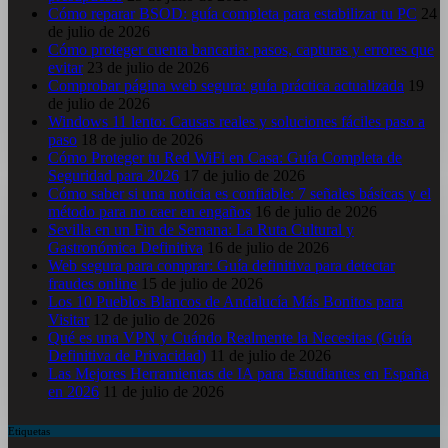
Cómo reparar BSOD: guía completa para estabilizar tu PC
24
de julio de 2026
Cómo proteger cuenta bancaria: pasos, capturas y errores que
evitar
23 de julio de 2026
Comprobar página web segura: guía práctica actualizada
19
de julio de 2026
Windows 11 lento: Causas reales y soluciones fáciles paso a
paso
18 de julio de 2026
Cómo Proteger tu Red WiFi en Casa: Guía Completa de
Seguridad para 2026
17 de julio de 2026
Cómo saber si una noticia es confiable: 7 señales básicas y el
método para no caer en engaños
16 de julio de 2026
Sevilla en un Fin de Semana: La Ruta Cultural y
Gastronómica Definitiva
16 de julio de 2026
Web segura para comprar: Guía definitiva para detectar
fraudes online
15 de julio de 2026
Los 10 Pueblos Blancos de Andalucía Más Bonitos para
Visitar
12 de julio de 2026
Qué es una VPN y Cuándo Realmente la Necesitas (Guía
Definitiva de Privacidad)
11 de julio de 2026
Las Mejores Herramientas de IA para Estudiantes en España
en 2026
11 de julio de 2026
Etiquetas