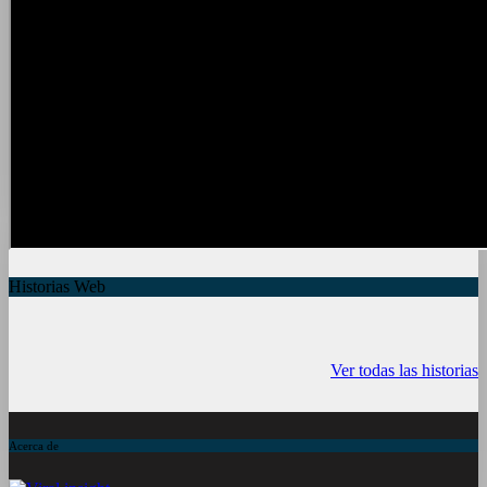
Historias Web
7 frutas ricas en
España en julio:
Funciones ocu
calcio para
Playas de
del iPhone qu
Ver todas las historias
mantener la salud
ensueño, cultura
conocías
ósea a partir de
vibrante y ¡más!
los 50 años
Acerca de