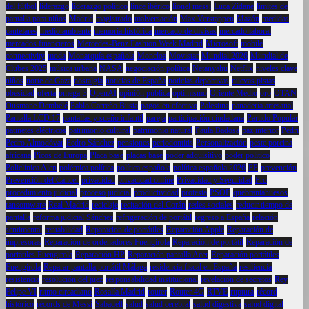
del fútbol
liderazgo
liderazgo político
lince ibérico
lionel messi
Luca Zidane
límites de
pantalla para niños
Madrid
magistrado
malversación
Max Verstappen
Mazón
medidas
cautelares
medio ambiente
memoria histórica
mercado de divisas
mercado laboral
mercados financieros
Mercedes-Benz Fashion Week Madrid
Microsoft
mobile
connectivity
moda
Monarquía española
Moncloa
Movistar
Mundial 2026
Mundial de
Clubes 2025
música urbana
NASA
negociación política
Netanyahu
Netflix
niveles clave
niños
norte de Gaza
nostalgia
noticias de España
noticias deportivas
nuevas pistas
obesidad
oferta
omega-3
OpenAI
opinión pública
optimismo
Oriente Medio
oro
OTAN
Ousmane Dembélé
Pablo Carreño Busta
pagos en efectivo
Palestina
panadería artesanal
Pantalla LCD 17
pantallas y sueño infantil
pareja
participación ciudadana
Partido Popular
patinetes eléctricos
patrimonio cultural
patrimonio natural
Paula Badosa
paz interior
Pedri
Pedro Almodóvar
Pedro Sánchez
pensiones
periodontitis
Personalización
peste porcina
africana
Picos de Europa
Placa base
placas base
poder adquisitivo
poder político
Policlínica Alen
polémica política
política española
política española 2026
PP
prevención
Prevención del Cáncer
privacidad
privacidad online
Privacidad y Seguridad
Pro
procedimiento judicial
proceso judicial
productividad
protesta
PSOE
quebrantahuesos
ransomware
Real Madrid
reciclaje
recitación del Corán
redes sociales
reducir tiempo de
pantalla
reforma judicial Sánchez
refrigeración de portátil
regreso a España
relación
sentimental
rentabilidad
Reparacion de portátiles
Reparación Apple
Reparación de
impresoras
Reparación de ordenadores Fuengirola
Reparación de portátil
Reparación de
portátiles Fuengirola
Reparación HP
Reparación pantalla Acer
Reparación portátiles
Fuengirola
Reparar pantalla portátil Málaga
residencia fiscal en España
resiliencia
resistencia
resolución del juez
responsabilidad institucional
revelación de secretos
Rey
Felipe VI
ritmo circadiano
Rosalía Madrid
router
Router 4G
RTVE
ruptura
récord
histórico
récords de Messi
Sabadell
salud
salud cerebral
salud digestiva
salud digital