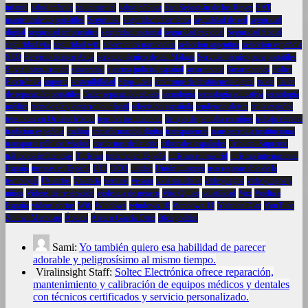
infantil
salud infantil
salud mental
salud pública
San Sebastián de los Reyes
SAT
mantenimiento portátiles
Seguridad
seguridad cibernética
seguridad de red
seguridad
digital
seguridad informática
seguridad nacional
seguridad regional
Seguridad Social
seguridad vial
seguridad wifi
selecciones nacionales
selección argentina
selección española
SEO
Servicio técnico Asus
servicio técnico dental Málaga
Servicio técnico para portátiles
Silvia Intxaurrondo
sinceridad
sistema judicial español
smartphone
Smartphones
Soltec
Electrónica
soporte
sostenibilidad
Stop-Loss
síndrome de abstinencia digital
tablet
Taller
de reparación portátiles
Taller reparación tablets
tecnología
tecnología educativa
tecnología
médica
tecnología y desarrollo infantil
televisión española
tendencia alcista
tenis español
tensiones en Oriente Medio
tensión institucional
tiempo de pantalla en niños
trabajo remoto
tradición española
trading
transformación digital
transparencia
transparencia institucional
transporte público Madrid
trastornos del sueño
tribunales españoles
Tribunal Supremo
tráfico de influencias
Turismo
turismo en España
turismo en madrid
turismo internacional
España
turistas en España
UCI
UCO
unidad
Unión Europea
uso responsable de la
tecnología
Usuarios
Valencia
vecinos
verano
vida saludable
videojuegos
videojuegos y
niños
Videos de reparación
violencia de género
Vito Quiles
volatilidad
Vox
Vuelta a
España
vídeos cortos
Wifi
Windows
windows 10
Windows 11
Yolanda Díaz
YouTube
Zohran Mamdani
Ábalos
Álvaro García Ortiz
ética política
Sami:
Yo también quiero esa habilidad de parecer
adorable y peligrosísimo al mismo tiempo.
Viralinsight Staff:
Soltec Electrónica ofrece reparación,
mantenimiento y calibración de equipos médicos y dentales
con técnicos certificados y servicio personalizado.