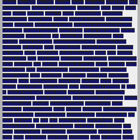
judiciales
Disco HDD
Disco SSD
diversidad
divorcio
dolor crónico
Donald Trump
DXY
economía española
educación digital para familias
educación rural
Egipto
ejercicio
ejército
israelí
elegancia
Elon Musk
empate 1-1
empatía
energía renovable
enfermedades
cardiovasculares
entradas Rosalía
escándalo
escándalo de corrupción
escándalo político
España
España 2025
Especialistas en Portátiles
Especialistas en reparación de portátiles
espiritualidad
estabilidad institucional
Estados Unidos
Estilo de Vida Saludable
estrategia
de negociación
estrategia política
euro
Eurocopa 2025
eurocopa femenina
Europa
EURUSD
Expertos en Portátliles
Expertosreparacionportátiles
exploración espacial
fallecimiento
FC Barcelona
Feijóo
Fernando Alonso
Ferrocarril Subterráneo
Festival de
San Sebastián
firewall
Fiscal General
Fiscalía Anticorrupción
FOMC
Forex
Fórmula 1
Fórmula 1 2025
fútbol
Fútbol español
fútbol europeo
fútbol femenino
fútbol internacional
Galicia
gastronomía
Gaza
GBPUSD
generación de contenido
genética
geopolítica
gestión
de emergencias
Gmail
gobierno autonómico
Gobierno de España
Gobierno español
goleador veterano
google
Google Drive
Google Gemini
Google Maps
Guardia Civil
hambruna
Hamás
HDD Regenerator
Helena Jubany
hipocondría
historia
historia del
flamenco
historia del islam
hogar inteligente
humor
hábitos digitales saludables
IA
IBEX
35
Iglesia de Santa Bárbara
imagen pública
impacto mediático
incendios forestales
independencia judicial
indicios de criminalidad
indicios racionales de criminalidad
inflación
inflamación crónica
innovación
innovación tecnológica
insomnio crónico
instalar
Windows 11
inteligencia artificial
Internet
inversores
investigación
investigación científica
investigación judicial
investigación médica
investigación penal
investigación policial
Ipad
Iphone
IPO España
Irán
islam
Israel
Jennifer Lawrence
José Luis Ábalos
Juegos
Olímpicos París 2024
juez Juan Carlos Peinado
juez Zapatero
jugadores jóvenes
Junts
justicia
justicia en España
justicia española
justicia internacional
jóvenes talentos
Koldo
García
LaLiga
Lamine Yamal
Lando Norris
Lcd Portatiles
legado
ley antitabaco
leyenda