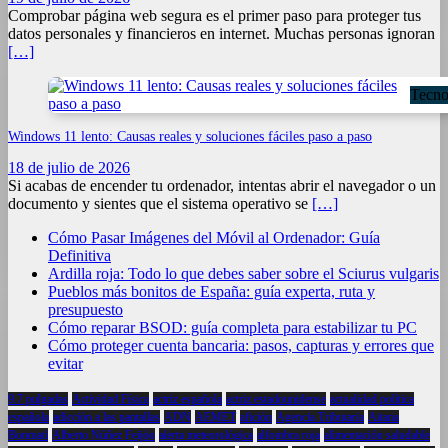
Comprobar página web segura es el primer paso para proteger tus
datos personales y financieros en internet. Muchas personas ignoran
[…]
Tecno
Windows 11 lento: Causas reales y soluciones fáciles paso a paso
18 de julio de 2026
Si acabas de encender tu ordenador, intentas abrir el navegador o un
documento y sientes que el sistema operativo se
[…]
Cómo Pasar Imágenes del Móvil al Ordenador: Guía
Definitiva
Ardilla roja: Todo lo que debes saber sobre el Sciurus vulgaris
Pueblos más bonitos de España: guía experta, ruta y
presupuesto
Cómo reparar BSOD: guía completa para estabilizar tu PC
Cómo proteger cuenta bancaria: pasos, capturas y errores que
evitar
9.7 pulgadas
Actividad Física
actriz española
actriz estadounidense
actualidad política
española
adicción a las pantallas
ADN
AEMET
afición
Agencia Tributaria
Aitana
Bonmatí
Alberto Núñez Feijóo
alerta meteorológica
alfombra roja
alimentación saludable