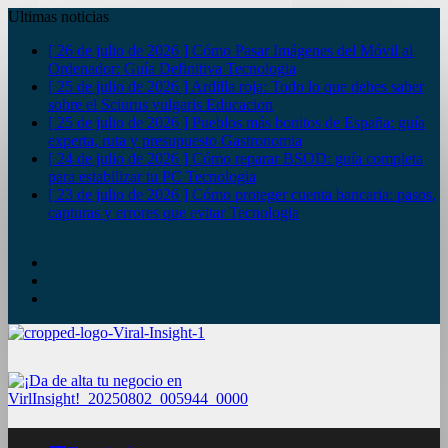
Ultimas noticias
[ 26 de julio de 2026 ]
Cómo Pasar Imágenes del Móvil al
Ordenador: Guía Definitiva
Tecnologia
[ 25 de julio de 2026 ]
Ardilla roja: Todo lo que debes saber
sobre el Sciurus vulgaris
Educacion
[ 25 de julio de 2026 ]
Pueblos más bonitos de España: guía
experta, ruta y presupuesto
Gastronomia
[ 24 de julio de 2026 ]
Cómo reparar BSOD: guía completa
para estabilizar tu PC
Tecnologia
[ 23 de julio de 2026 ]
Cómo proteger cuenta bancaria: pasos,
capturas y errores que evitar
Tecnologia
YouTube
Twitter
Facebook