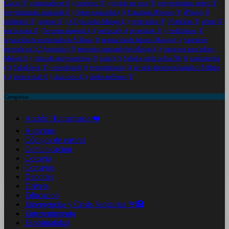
Calcio
(1)
computadoras
(1)
ecológico
(1)
ejercicio en casa
(1)
envejecimiento activo
(1)
envejecimiento saludable
(1)
Frutas saludables
(1)
Funciones iPhones
(1)
iPhone
(1)
jubilación
(1)
laptops
(1)
LCDportatiles Malaga
(1)
motivación
(1)
Nutrición
(1)
oferta
(1)
ola de calor
(1)
Personas mayores
(1)
potencial
(1)
prevención
(1)
rendimiento
(1)
reparación de computadoras Málaga
(1)
reparación de laptops Málaga
(1)
reparación
tecnológica LCDportatiles
(2)
repuestos para móviles Málaga
(1)
repuestos para tablets
Málaga
(1)
rutina de entrenamiento
(1)
salud
(1)
Salud a partir de los 50
(1)
salud mental
(1)
Salud ósea
(1)
secondhand
(1)
segundamano
(1)
servicio técnico informático Málaga
(1)
tercera edad
(1)
vida social
(1)
visitas médicas
(1)
Categorias
Acción Humanitaria ❤️
Antivirus
Códigos de errores
Comunicacion
Consejo
Consejos
Deportes
Drivers
Educacion
Emergencias y Crisis Sanitarias 🚨🏥
Entretenimiento
Espiritualidad