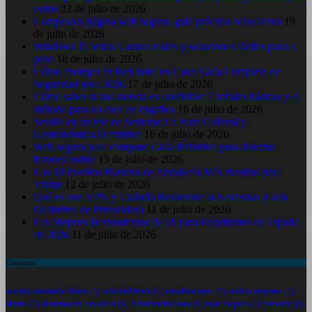
evitar
23 de julio de 2026
Comprobar página web segura: guía práctica actualizada
19
de julio de 2026
Windows 11 lento: Causas reales y soluciones fáciles paso a
paso
18 de julio de 2026
Cómo Proteger tu Red WiFi en Casa: Guía Completa de
Seguridad para 2026
17 de julio de 2026
Cómo saber si una noticia es confiable: 7 señales básicas y el
método para no caer en engaños
16 de julio de 2026
Sevilla en un Fin de Semana: La Ruta Cultural y
Gastronómica Definitiva
16 de julio de 2026
Web segura para comprar: Guía definitiva para detectar
fraudes online
15 de julio de 2026
Los 10 Pueblos Blancos de Andalucía Más Bonitos para
Visitar
12 de julio de 2026
Qué es una VPN y Cuándo Realmente la Necesitas (Guía
Definitiva de Privacidad)
11 de julio de 2026
Las Mejores Herramientas de IA para Estudiantes en España
en 2026
11 de julio de 2026
Etiquetas
acondicionamiento físico
(1)
actividad física
(1)
actualizaciones
(1)
adultos mayores
(1)
ahorro
(1)
alimentación saludable
(1)
Alimentación sana
(1)
bajar de peso
(1)
bienestar
(1)