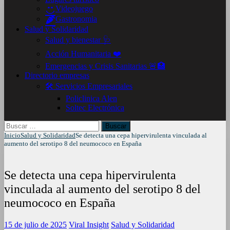
Videojuego
Gastronomia
Salud y Solidaridad
Salud y bienestar 🩺
Acción Humanitaria ❤️
Emergencias y Crisis Sanitarias 🚨🏥
Directorio empresas
🛠️ Servicios Empresariales
Policlinica Alen
Soltec Electrónica
Buscar:
Inicio
Salud y Solidaridad
Se detecta una cepa hipervirulenta vinculada al
aumento del serotipo 8 del neumococo en España
Se detecta una cepa hipervirulenta
vinculada al aumento del serotipo 8 del
neumococo en España
15 de julio de 2025
Viral Insight
Salud y Solidaridad