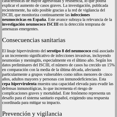
características de mayor agresividad y resistencia, lo que podría
explicar el aumento de casos graves. La investigación, publicada
recientemente, ha sido posible gracias a la red de vigilancia del
ISCIII, que monitoriza continuamente las
infecciones
neumocócicas en España
. Este avance subraya la relevancia de la
investigación neumococo ISCIII
en la detección temprana de
amenazas emergentes.
Consecuencias sanitarias
El linaje hipervirulento del
serotipo 8 del neumococo
está asociado
a un incremento significativo de infecciones invasivas, incluyendo
neumonías y meningitis, especialmente en el último año. Según los
datos preliminares del ISCIII, el número de casos ha crecido un 15%
en comparación con la media de la última década, afectando
particularmente a grupos vulnerables como niños menores de cinco
años, adultos mayores y personas con inmunodeficiencias. Esta
cepa hipervirulenta
muestra una capacidad elevada para evadir las
defensas inmunológicas, lo que incrementa el riesgo de
complicaciones graves y mortalidad. Este fenómeno representa un
desafío para el sistema sanitario español, exigiendo una respuesta
coordinada para mitigar su impacto.
Prevención y vigilancia