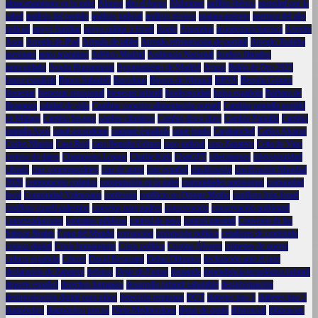
almacenamiento en la nube
Alonso
alto el fuego
Alzheimer
anfibio ibérico
ansiedad por la
salud
análisis del partido
análisis judicial
análisis técnico
apalancamiento
apertura del año
judicial
apoyo familiar
apoyo militar a Israel
Apple
Argentina
arquitectura barroca
Arreglo
Asus
Arreglo de iPad
Arreglo de tablet
Arreglo refrigeración de portátil
Arreglo Toshiba
asesinato
astro argentino
Atlético Madrid
Audiencia Nacional
Audios filtrados
autocuidado
Ayuda Humanitaria
Ayuntamiento de Madrid
Ayuso
Balón de Oro 2025
banca española
Banco Sabadell
Barcelona
Bayern de Múnich
BBVA
Begoña Gómez
bienestar
bienestar emocional
bienestar infantil
biodiversidad
bolsa española
Bárbara de
Braganza
calidad de vida
Cambiar conector alimentación portatil
Cambiar pantalla portátil
en Málaga
Cambio bisagra
cambio climático
Cambio disco duro
Cambio Pantalla
Cambio
pantalla Asus
canal ascendente
cantante española
cante jondo
Carabanchel
Carlos Alcaraz
Carlos Mazón
Casa Real
caso Begoña Gómez
caso judicial
caso Zapatero
Celta de Vigo
centros de datos
Champions League
Charlie Kirk
ChatGPT
ciberataques
ciberseguridad
cifrado
cine contemporáneo
cine de autor
cine español
clasificación
clasificación Mundial
2026
computación cuántica
computación en la nube
comunidades autónomas
comunidad
local
Comunidad Valenciana
confesión
conflicto en Oriente Medio
conflicto Irán-Israel
conflicto israelí-palestino
consejos para padres
conservación
conservación ambiental
conservadurismo
contratos públicos
control de peso
control parental
Convento de las
Salesas Reales
Copa del Mundo
corrupción
corrupción política
creadores de contenido
crianza digital
Crisis humanitaria
Crisis política
Cristina Álvarez
crímenes de guerra
cultura española
Cáncer
David Broncano
Debut Olímpico
declaración ante el juez
declaración de Zapatero
defensa
Dejar de Fumar
demanda
dependencia tecnológica infantil
deporte español
derechos humanos
desarrollo infantil saludable
desinformación
desintoxicación digital para niños
detección temprana
DGT
diabetes tipo 1
diabetes tipo 2
diagnóstico
diagnóstico precoz
Dieta Mediterránea
dietas de moda
diferencial
diligencias