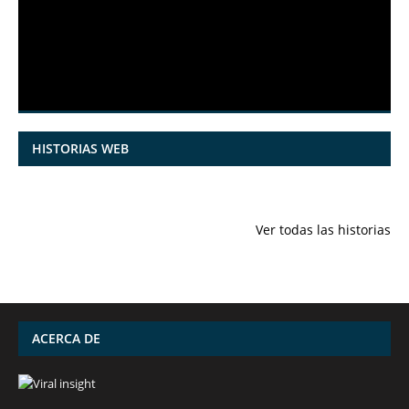
HISTORIAS WEB
7 frutas ricas
España en
Funciones
en calcio para
julio: Playas de
ocultas de
Ver todas las historias
mantener la
ensueño,
iPhone qu
salud ósea a
cultura
conocías
partir de los 50
vibrante y
años
¡más!
ACERCA DE