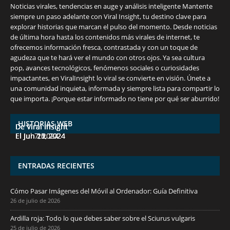
Noticias virales, tendencias en auge y análisis inteligente Mantente
siempre un paso adelante con Viral Insight, tu destino clave para
explorar historias que marcan el pulso del momento. Desde noticias
de última hora hasta los contenidos más virales de internet, te
ofrecemos información fresca, contrastada y con un toque de
agudeza que te hará ver el mundo con otros ojos. Ya sea cultura
pop, avances tecnológicos, fenómenos sociales o curiosidades
impactantes, en ViralInsight lo viral se convierte en visión. Únete a
una comunidad inquieta, informada y siempre lista para compartir lo
7 frutas ricas en calcio para mantener la
España en julio: Playas de ensueño,
Funciones ocultas del iPhone que no
Descubre las 10 criptomonedas con mayor
¡Derrota el calor, no tus objetivos de
que importa. ¡Porque estar informado no tiene por qué ser aburrido!
salud ósea a partir de los 50 años
cultura vibrante y ¡más!
conocías
potencial en junio de 2024.
pérdida de peso!
HISTORIAS WEB
De Viral Insight
De Viral Insight
De Viral Insight
De Viral Insight
De Viral Insight
El Jul 7, 2024
El Jun 23, 2024
El Jun 20, 2024
El Jun 15, 2024
El Jun 11, 2024
ENTRADAS RECIENTES
Cómo Pasar Imágenes del Móvil al Ordenador: Guía Definitiva
26 de julio de 2026
Ardilla roja: Todo lo que debes saber sobre el Sciurus vulgaris
25 de julio de 2026