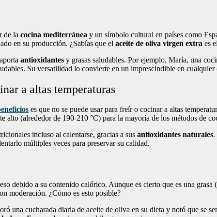
r de la
cocina mediterránea
y un símbolo cultural en países como Españ
idado en su producción. ¿Sabías que el
aceite de oliva virgen extra
es e
 aporta
antioxidantes
y grasas saludables. Por ejemplo, María, una cocin
ludables. Su versatilidad lo convierte en un imprescindible en cualquier
inar a altas temperaturas
beneficios
es que no se puede usar para freír o cocinar a altas temperatu
e alto (alrededor de 190-210 °C) para la mayoría de los métodos de cocc
icionales incluso al calentarse, gracias a sus
antioxidantes naturales
.
alentarlo múltiples veces para preservar su calidad.
so debido a su contenido calórico. Aunque es cierto que es una grasa (
con moderación. ¿Cómo es esto posible?
rporó una cucharada diaria de aceite de oliva en su dieta y notó que se s