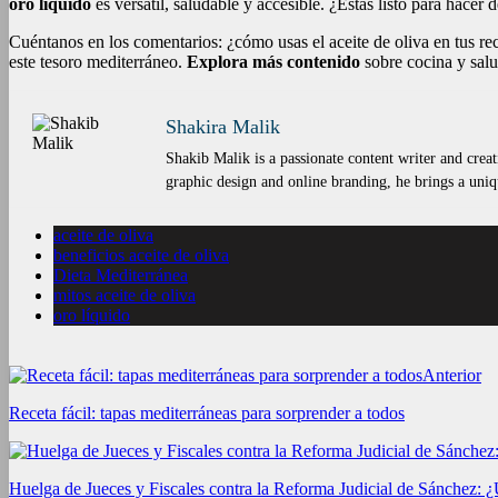
oro líquido
es versátil, saludable y accesible. ¿Estás listo para hacer d
Cuéntanos en los comentarios: ¿cómo usas el aceite de oliva en tus re
este tesoro mediterráneo.
Explora más contenido
sobre cocina y salud
Shakira Malik
Shakib Malik is a passionate content writer and creat
graphic design and online branding, he brings a uniqu
aceite de oliva
beneficios aceite de oliva
Dieta Mediterránea
mitos aceite de oliva
oro líquido
Anterior
Receta fácil: tapas mediterráneas para sorprender a todos
Huelga de Jueces y Fiscales contra la Reforma Judicial de Sánchez: 