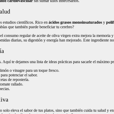
alud cardiovascular
sin sumar kilos innecesarios.
salud
s estudios científicos. Rico en
ácidos grasos monoinsaturados
y
poli
abías que también puede beneficiar tu cerebro?
el consumo regular de aceite de oliva virgen extra mejora la memoria y
midas diarias, su digestión y energía han mejorado. Este ingrediente no 
ía
as. Aquí te dejamos una lista de ideas prácticas para sacarle el máximo 
imón o vinagre para un toque fresco.
 para potenciar el sabor.
etas de repostería.
tomate rallado.
pecias.
liva
 solo eleva el sabor de tus platos, sino que también cuida tu salud y e