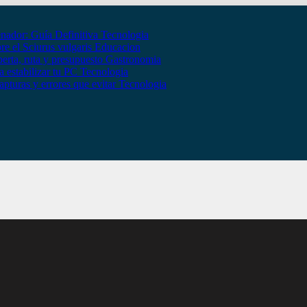
nador: Guía Definitiva
Tecnologia
bre el Sciurus vulgaris
Educacion
erta, ruta y presupuesto
Gastronomia
 estabilizar tu PC
Tecnologia
apturas y errores que evitar
Tecnologia