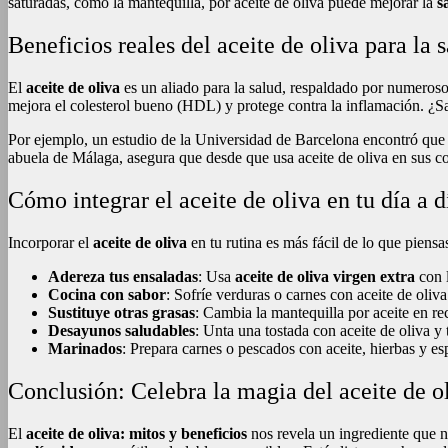
saturadas, como la mantequilla, por aceite de oliva puede mejorar la
s
Beneficios reales del aceite de oliva para la 
El
aceite de oliva
es un aliado para la salud, respaldado por numeroso
mejora el colesterol bueno (HDL) y protege contra la inflamación. ¿S
Por ejemplo, un estudio de la Universidad de Barcelona encontró que 
abuela de Málaga, asegura que desde que usa aceite de oliva en sus co
Cómo integrar el aceite de oliva en tu día a d
Incorporar el
aceite de oliva
en tu rutina es más fácil de lo que piens
Adereza tus ensaladas
: Usa
aceite de oliva virgen extra
con l
Cocina con sabor
: Sofríe verduras o carnes con aceite de oliva
Sustituye otras grasas
: Cambia la mantequilla por aceite en rec
Desayunos saludables
: Unta una tostada con aceite de oliva y 
Marinados
: Prepara carnes o pescados con aceite, hierbas y es
Conclusión: Celebra la magia del aceite de o
El
aceite de oliva: mitos y beneficios
nos revela un ingrediente que no