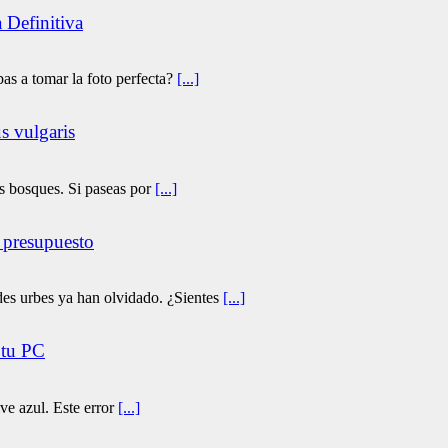
 Definitiva
as a tomar la foto perfecta?
[...]
s vulgaris
os bosques. Si paseas por
[...]
 presupuesto
des urbes ya han olvidado. ¿Sientes
[...]
 tu PC
e azul. Este error
[...]