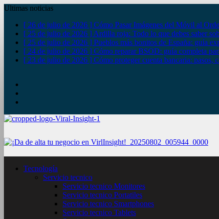
Ultimas noticias
[ 26 de julio de 2026 ]
Cómo Pasar Imágenes del Móvil al Orde
[ 25 de julio de 2026 ]
Ardilla roja: Todo lo que debes saber so
[ 25 de julio de 2026 ]
Pueblos más bonitos de España: guía exp
[ 24 de julio de 2026 ]
Cómo reparar BSOD: guía completa para
[ 23 de julio de 2026 ]
Cómo proteger cuenta bancaria: pasos, c
YouTube
Twitter
Facebook
Tecnología
Servicio tecnico
Servicio tecnico Monitores
Servicio tecnico Portatiles
Servicio tecnico Smartphones
Servicio tecnico Tablets