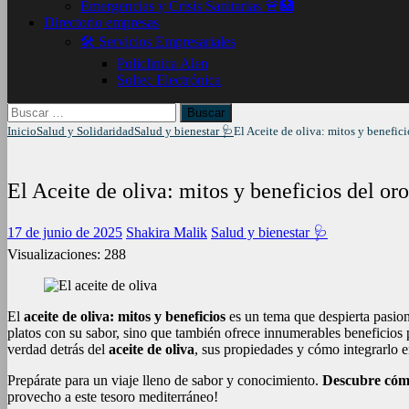
Emergencias y Crisis Sanitarias 🚨🏥
Directorio empresas
🛠️ Servicios Empresariales
Policlinica Alen
Soltec Electrónica
Buscar:
Inicio
Salud y Solidaridad
Salud y bienestar 🩺
El Aceite de oliva: mitos y benefic
El Aceite de oliva: mitos y beneficios del or
17 de junio de 2025
Shakira Malik
Salud y bienestar 🩺
Visualizaciones:
288
El
aceite de oliva: mitos y beneficios
es un tema que despierta pasio
platos con su sabor, sino que también ofrece innumerables beneficios
verdad detrás del
aceite de oliva
, sus propiedades y cómo integrarlo e
Prepárate para un viaje lleno de sabor y conocimiento.
Descubre có
provecho a este tesoro mediterráneo!