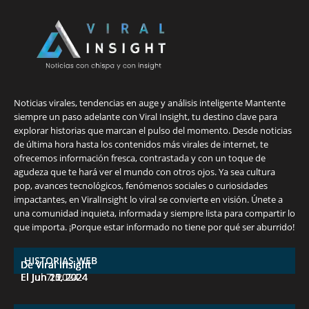
Noticias virales, tendencias en auge y análisis inteligente Mantente
siempre un paso adelante con Viral Insight, tu destino clave para
explorar historias que marcan el pulso del momento. Desde noticias
de última hora hasta los contenidos más virales de internet, te
ofrecemos información fresca, contrastada y con un toque de
agudeza que te hará ver el mundo con otros ojos. Ya sea cultura
pop, avances tecnológicos, fenómenos sociales o curiosidades
impactantes, en ViralInsight lo viral se convierte en visión. Únete a
una comunidad inquieta, informada y siempre lista para compartir lo
7 frutas ricas en calcio para mantener la
España en julio: Playas de ensueño,
Funciones ocultas del iPhone que no
Descubre las 10 criptomonedas con mayor
¡Derrota el calor, no tus objetivos de
que importa. ¡Porque estar informado no tiene por qué ser aburrido!
salud ósea a partir de los 50 años
cultura vibrante y ¡más!
conocías
potencial en junio de 2024.
pérdida de peso!
HISTORIAS WEB
De Viral Insight
De Viral Insight
De Viral Insight
De Viral Insight
De Viral Insight
El Jul 7, 2024
El Jun 23, 2024
El Jun 20, 2024
El Jun 15, 2024
El Jun 11, 2024