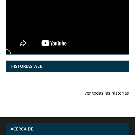
HISTORIAS WEB
7 frutas ricas
España en
Funciones
en calcio para
julio: Playas de
ocultas de
Ver todas las historias
mantener la
ensueño,
iPhone qu
salud ósea a
cultura
conocías
partir de los 50
vibrante y
años
¡más!
ACERCA DE