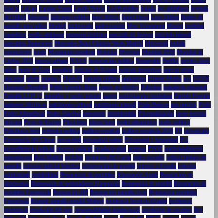
García
LaLiga
Lamine Yamal
Lando Norris
Lcd Portatiles
legado
ley antitabaco
leyenda
del fútbol
liderazgo
liderazgo político
lince ibérico
lionel messi
Luca Zidane
límites de
pantalla para niños
Madrid
magistrado
malversación
Max Verstappen
Mazón
medidas
cautelares
medio ambiente
memoria histórica
mercado de divisas
mercado laboral
mercados financieros
Mercedes-Benz Fashion Week Madrid
Microsoft
mobile
connectivity
moda
Monarquía española
Moncloa
Movistar
Mundial 2026
Mundial de
Clubes 2025
música urbana
NASA
negociación política
Netanyahu
Netflix
niveles clave
niños
norte de Gaza
nostalgia
noticias de España
noticias deportivas
nuevas pistas
obesidad
oferta
omega-3
OpenAI
opinión pública
optimismo
Oriente Medio
oro
OTAN
Ousmane Dembélé
Pablo Carreño Busta
pagos en efectivo
Palestina
panadería artesanal
Pantalla LCD 17
pantallas y sueño infantil
pareja
participación ciudadana
Partido Popular
patinetes eléctricos
patrimonio cultural
patrimonio natural
Paula Badosa
paz interior
Pedri
Pedro Almodóvar
Pedro Sánchez
pensiones
periodontitis
Personalización
peste porcina
africana
Picos de Europa
Placa base
placas base
poder adquisitivo
poder político
Policlínica Alen
polémica política
política española
política española 2026
PP
prevención
Prevención del Cáncer
privacidad
privacidad online
Privacidad y Seguridad
Pro
procedimiento judicial
proceso judicial
productividad
protesta
PSOE
quebrantahuesos
ransomware
Real Madrid
reciclaje
recitación del Corán
redes sociales
reducir tiempo de
pantalla
reforma judicial Sánchez
refrigeración de portátil
regreso a España
relación
sentimental
rentabilidad
Reparacion de portátiles
Reparación Apple
Reparación de
impresoras
Reparación de ordenadores Fuengirola
Reparación de portátil
Reparación de
portátiles Fuengirola
Reparación HP
Reparación pantalla Acer
Reparación portátiles
Fuengirola
Reparar pantalla portátil Málaga
residencia fiscal en España
resiliencia
resistencia
resolución del juez
responsabilidad institucional
revelación de secretos
Rey