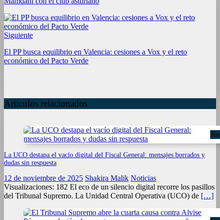
Mamdani con el club asturiano
Siguiente
El PP busca equilibrio en Valencia: cesiones a Vox y el reto
económico del Pacto Verde
Artículos relacionados
Not
La UCO destapa el vacío digital del Fiscal General: mensajes borrados y
dudas sin respuesta
12 de noviembre de 2025
Shakira Malik
Noticias
Visualizaciones: 182 El eco de un silencio digital recorre los pasillos
del Tribunal Supremo. La Unidad Central Operativa (UCO) de
[…]