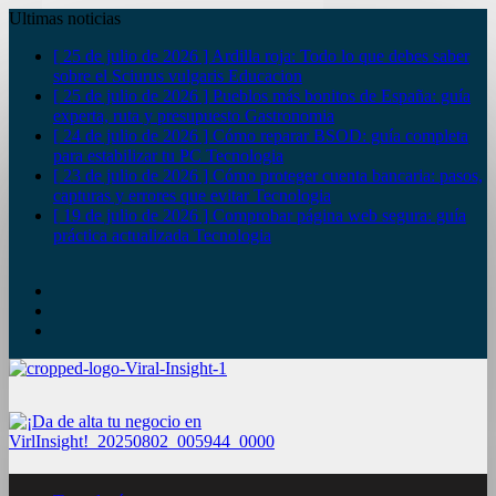
Ultimas noticias
[ 25 de julio de 2026 ]
Ardilla roja: Todo lo que debes saber
sobre el Sciurus vulgaris
Educacion
[ 25 de julio de 2026 ]
Pueblos más bonitos de España: guía
experta, ruta y presupuesto
Gastronomia
[ 24 de julio de 2026 ]
Cómo reparar BSOD: guía completa
para estabilizar tu PC
Tecnologia
[ 23 de julio de 2026 ]
Cómo proteger cuenta bancaria: pasos,
capturas y errores que evitar
Tecnologia
[ 19 de julio de 2026 ]
Comprobar página web segura: guía
práctica actualizada
Tecnologia
YouTube
Twitter
Facebook