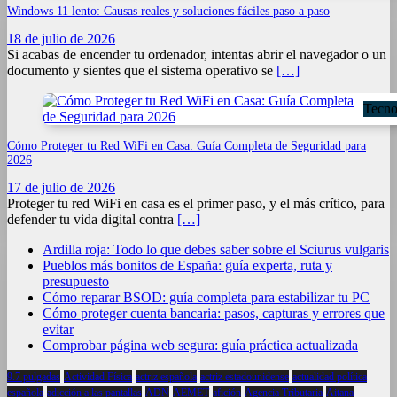
Windows 11 lento: Causas reales y soluciones fáciles paso a paso
18 de julio de 2026
Si acabas de encender tu ordenador, intentas abrir el navegador o un
documento y sientes que el sistema operativo se
[…]
Tecno
Cómo Proteger tu Red WiFi en Casa: Guía Completa de Seguridad para
2026
17 de julio de 2026
Proteger tu red WiFi en casa es el primer paso, y el más crítico, para
defender tu vida digital contra
[…]
Ardilla roja: Todo lo que debes saber sobre el Sciurus vulgaris
Pueblos más bonitos de España: guía experta, ruta y
presupuesto
Cómo reparar BSOD: guía completa para estabilizar tu PC
Cómo proteger cuenta bancaria: pasos, capturas y errores que
evitar
Comprobar página web segura: guía práctica actualizada
9.7 pulgadas
Actividad Física
actriz española
actriz estadounidense
actualidad política
española
adicción a las pantallas
ADN
AEMET
afición
Agencia Tributaria
Aitana