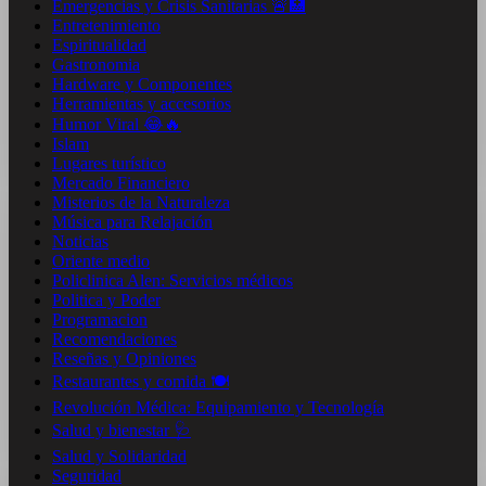
Emergencias y Crisis Sanitarias 🚨🏥
Entretenimiento
Espiritualidad
Gastronomia
Hardware y Componentes
Herramientas y accesorios
Humor Viral 😂🔥
Islam
Lugares turístico
Mercado Financiero
Misterios de la Naturaleza
Música para Relajación
Noticias
Oriente medio
Policlinica Alen: Servicios médicos
Politica y Poder
Programacion
Recomendaciones
Reseñas y Opiniones
Restaurantes y comida 🍽️
Revolución Médica: Equipamiento y Tecnología
Salud y bienestar 🩺
Salud y Solidaridad
Seguridad