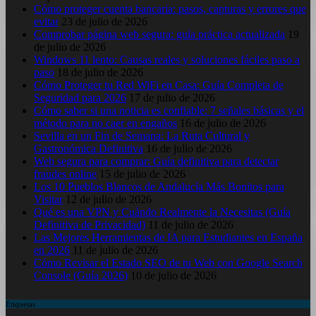
Cómo proteger cuenta bancaria: pasos, capturas y errores que
evitar
23 de julio de 2026
Comprobar página web segura: guía práctica actualizada
19
de julio de 2026
Windows 11 lento: Causas reales y soluciones fáciles paso a
paso
18 de julio de 2026
Cómo Proteger tu Red WiFi en Casa: Guía Completa de
Seguridad para 2026
17 de julio de 2026
Cómo saber si una noticia es confiable: 7 señales básicas y el
método para no caer en engaños
16 de julio de 2026
Sevilla en un Fin de Semana: La Ruta Cultural y
Gastronómica Definitiva
16 de julio de 2026
Web segura para comprar: Guía definitiva para detectar
fraudes online
15 de julio de 2026
Los 10 Pueblos Blancos de Andalucía Más Bonitos para
Visitar
12 de julio de 2026
Qué es una VPN y Cuándo Realmente la Necesitas (Guía
Definitiva de Privacidad)
11 de julio de 2026
Las Mejores Herramientas de IA para Estudiantes en España
en 2026
11 de julio de 2026
Cómo Revisar el Estado SEO de tu Web con Google Search
Console (Guía 2026)
10 de julio de 2026
Etiquetas