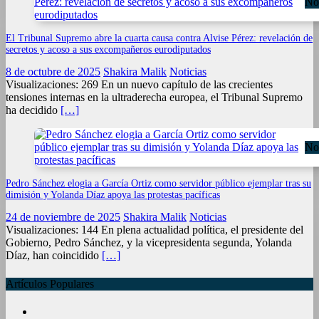
Not
El Tribunal Supremo abre la cuarta causa contra Alvise Pérez: revelación de
secretos y acoso a sus excompañeros eurodiputados
8 de octubre de 2025
Shakira Malik
Noticias
Visualizaciones: 269 En un nuevo capítulo de las crecientes
tensiones internas en la ultraderecha europea, el Tribunal Supremo
ha decidido
[…]
Not
Pedro Sánchez elogia a García Ortiz como servidor público ejemplar tras su
dimisión y Yolanda Díaz apoya las protestas pacíficas
24 de noviembre de 2025
Shakira Malik
Noticias
Visualizaciones: 144 En plena actualidad política, el presidente del
Gobierno, Pedro Sánchez, y la vicepresidenta segunda, Yolanda
Díaz, han coincidido
[…]
Artículos Populares