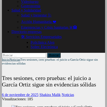
Videojuego
Gastronomia
Salud y Solidaridad
Salud y bienestar 🩺
Acción Humanitaria ❤️
Emergencias y Crisis Sanitarias 🚨🏥
Directorio empresas
🛠️ Servicios Empresariales
Policlinica Alen
Soltec Electrónica
Buscar:
Inicio
Noticias
Tres sesiones, cero pruebas: el juicio a García Ortiz sigue sin
evidencias sólidas
Tres sesiones, cero pruebas: el juicio a
García Ortiz sigue sin evidencias sólidas
6 de noviembre de 2025
Shakira Malik
Noticias
Visualizaciones:
185