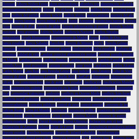
Bonmatí
Alberto Núñez Feijóo
alerta meteorológica
alfombra roja
alimentación saludable
almacenamiento en la nube
Alonso
alto el fuego
Alzheimer
anfibio ibérico
ansiedad por la
salud
análisis del partido
análisis judicial
análisis técnico
apalancamiento
apertura del año
judicial
apoyo familiar
apoyo militar a Israel
Apple
Argentina
arquitectura barroca
Arreglo
Asus
Arreglo de iPad
Arreglo de tablet
Arreglo refrigeración de portátil
Arreglo Toshiba
asesinato
astro argentino
Atlético Madrid
Audiencia Nacional
Audios filtrados
autocuidado
Ayuda Humanitaria
Ayuntamiento de Madrid
Ayuso
Balón de Oro 2025
banca española
Banco Sabadell
Barcelona
Bayern de Múnich
BBVA
Begoña Gómez
bienestar
bienestar emocional
bienestar infantil
biodiversidad
bolsa española
Bárbara de
Braganza
calidad de vida
Cambiar conector alimentación portatil
Cambiar pantalla portátil
en Málaga
Cambio bisagra
cambio climático
Cambio disco duro
Cambio Pantalla
Cambio
pantalla Asus
canal ascendente
cantante española
cante jondo
Carabanchel
Carlos Alcaraz
Carlos Mazón
Casa Real
caso Begoña Gómez
caso judicial
caso Zapatero
Celta de Vigo
centros de datos
Champions League
Charlie Kirk
ChatGPT
ciberataques
ciberseguridad
cifrado
cine contemporáneo
cine de autor
cine español
clasificación
clasificación Mundial
2026
computación cuántica
computación en la nube
comunidades autónomas
comunidad
local
Comunidad Valenciana
confesión
conflicto en Oriente Medio
conflicto Irán-Israel
conflicto israelí-palestino
consejos para padres
conservación
conservación ambiental
conservadurismo
contratos públicos
control de peso
control parental
Convento de las
Salesas Reales
Copa del Mundo
corrupción
corrupción política
creadores de contenido
crianza digital
Crisis humanitaria
Crisis política
Cristina Álvarez
crímenes de guerra
cultura española
Cáncer
David Broncano
Debut Olímpico
declaración ante el juez
declaración de Zapatero
defensa
Dejar de Fumar
demanda
dependencia tecnológica infantil
deporte español
derechos humanos
desarrollo infantil saludable
desinformación
desintoxicación digital para niños
detección temprana
DGT
diabetes tipo 1
diabetes tipo 2