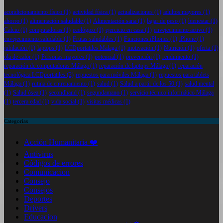
acondicionamiento físico
(1)
actividad física
(1)
actualizaciones
(1)
adultos mayores
(1)
ahorro
(1)
alimentación saludable
(1)
Alimentación sana
(1)
bajar de peso
(1)
bienestar
(1)
Calcio
(1)
computadoras
(1)
ecológico
(1)
ejercicio en casa
(1)
envejecimiento activo
(1)
envejecimiento saludable
(1)
Frutas saludables
(1)
Funciones iPhones
(1)
iPhone
(1)
jubilación
(1)
laptops
(1)
LCDportatiles Malaga
(1)
motivación
(1)
Nutrición
(1)
oferta
(1)
ola de calor
(1)
Personas mayores
(1)
potencial
(1)
prevención
(1)
rendimiento
(1)
reparación de computadoras Málaga
(1)
reparación de laptops Málaga
(1)
reparación
tecnológica LCDportatiles
(2)
repuestos para móviles Málaga
(1)
repuestos para tablets
Málaga
(1)
rutina de entrenamiento
(1)
salud
(1)
Salud a partir de los 50
(1)
salud mental
(1)
Salud ósea
(1)
secondhand
(1)
segundamano
(1)
servicio técnico informático Málaga
(1)
tercera edad
(1)
vida social
(1)
visitas médicas
(1)
Categorias
Acción Humanitaria ❤️
Antivirus
Códigos de errores
Comunicacion
Consejo
Consejos
Deportes
Drivers
Educacion