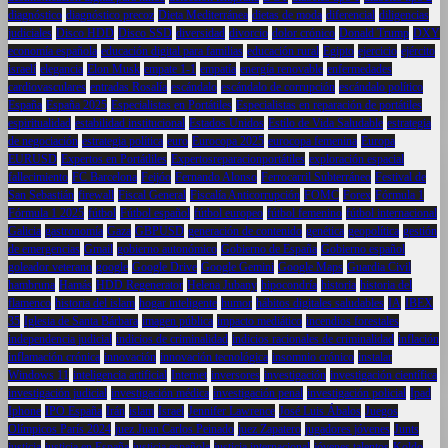
diagnóstico
diagnóstico precoz
Dieta Mediterránea
dietas de moda
diferencial
diligencias
judiciales
Disco HDD
Disco SSD
diversidad
divorcio
dolor crónico
Donald Trump
DXY
economía española
educación digital para familias
educación rural
Egipto
ejercicio
ejército
israelí
elegancia
Elon Musk
empate 1-1
empatía
energía renovable
enfermedades
cardiovasculares
entradas Rosalía
escándalo
escándalo de corrupción
escándalo político
España
España 2025
Especialistas en Portátiles
Especialistas en reparación de portátiles
espiritualidad
estabilidad institucional
Estados Unidos
Estilo de Vida Saludable
estrategia
de negociación
estrategia política
euro
Eurocopa 2025
eurocopa femenina
Europa
EURUSD
Expertos en Portátliles
Expertosreparacionportátiles
exploración espacial
fallecimiento
FC Barcelona
Feijóo
Fernando Alonso
Ferrocarril Subterráneo
Festival de
San Sebastián
firewall
Fiscal General
Fiscalía Anticorrupción
FOMC
Forex
Fórmula 1
Fórmula 1 2025
fútbol
Fútbol español
fútbol europeo
fútbol femenino
fútbol internacional
Galicia
gastronomía
Gaza
GBPUSD
generación de contenido
genética
geopolítica
gestión
de emergencias
Gmail
gobierno autonómico
Gobierno de España
Gobierno español
goleador veterano
google
Google Drive
Google Gemini
Google Maps
Guardia Civil
hambruna
Hamás
HDD Regenerator
Helena Jubany
hipocondría
historia
historia del
flamenco
historia del islam
hogar inteligente
humor
hábitos digitales saludables
IA
IBEX
35
Iglesia de Santa Bárbara
imagen pública
impacto mediático
incendios forestales
independencia judicial
indicios de criminalidad
indicios racionales de criminalidad
inflación
inflamación crónica
innovación
innovación tecnológica
insomnio crónico
instalar
Windows 11
inteligencia artificial
Internet
inversores
investigación
investigación científica
investigación judicial
investigación médica
investigación penal
investigación policial
Ipad
Iphone
IPO España
Irán
islam
Israel
Jennifer Lawrence
José Luis Ábalos
Juegos
Olímpicos París 2024
juez Juan Carlos Peinado
juez Zapatero
jugadores jóvenes
Junts
justicia
justicia en España
justicia española
justicia internacional
jóvenes talentos
Koldo