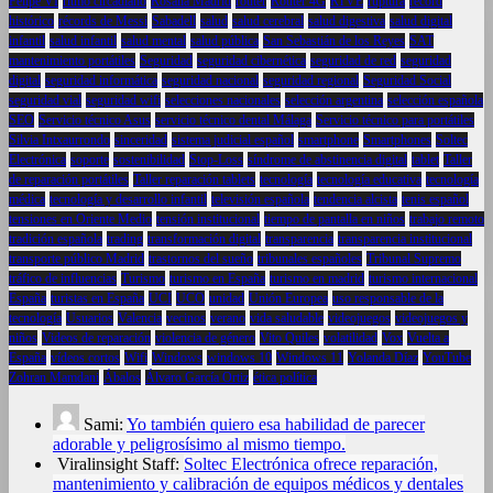
Felipe VI
ritmo circadiano
Rosalía Madrid
router
Router 4G
RTVE
ruptura
récord
histórico
récords de Messi
Sabadell
salud
salud cerebral
salud digestiva
salud digital
infantil
salud infantil
salud mental
salud pública
San Sebastián de los Reyes
SAT
mantenimiento portátiles
Seguridad
seguridad cibernética
seguridad de red
seguridad
digital
seguridad informática
seguridad nacional
seguridad regional
Seguridad Social
seguridad vial
seguridad wifi
selecciones nacionales
selección argentina
selección española
SEO
Servicio técnico Asus
servicio técnico dental Málaga
Servicio técnico para portátiles
Silvia Intxaurrondo
sinceridad
sistema judicial español
smartphone
Smartphones
Soltec
Electrónica
soporte
sostenibilidad
Stop-Loss
síndrome de abstinencia digital
tablet
Taller
de reparación portátiles
Taller reparación tablets
tecnología
tecnología educativa
tecnología
médica
tecnología y desarrollo infantil
televisión española
tendencia alcista
tenis español
tensiones en Oriente Medio
tensión institucional
tiempo de pantalla en niños
trabajo remoto
tradición española
trading
transformación digital
transparencia
transparencia institucional
transporte público Madrid
trastornos del sueño
tribunales españoles
Tribunal Supremo
tráfico de influencias
Turismo
turismo en España
turismo en madrid
turismo internacional
España
turistas en España
UCI
UCO
unidad
Unión Europea
uso responsable de la
tecnología
Usuarios
Valencia
vecinos
verano
vida saludable
videojuegos
videojuegos y
niños
Videos de reparación
violencia de género
Vito Quiles
volatilidad
Vox
Vuelta a
España
vídeos cortos
Wifi
Windows
windows 10
Windows 11
Yolanda Díaz
YouTube
Zohran Mamdani
Ábalos
Álvaro García Ortiz
ética política
Sami:
Yo también quiero esa habilidad de parecer
adorable y peligrosísimo al mismo tiempo.
Viralinsight Staff:
Soltec Electrónica ofrece reparación,
mantenimiento y calibración de equipos médicos y dentales