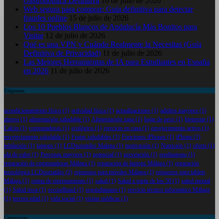
Gastronómica Definitiva
16 de julio de 2026
Web segura para comprar: Guía definitiva para detectar
fraudes online
15 de julio de 2026
Los 10 Pueblos Blancos de Andalucía Más Bonitos para
Visitar
12 de julio de 2026
Qué es una VPN y Cuándo Realmente la Necesitas (Guía
Definitiva de Privacidad)
11 de julio de 2026
Las Mejores Herramientas de IA para Estudiantes en España
en 2026
11 de julio de 2026
Etiquetas
acondicionamiento físico
(1)
actividad física
(1)
actualizaciones
(1)
adultos mayores
(1)
ahorro
(1)
alimentación saludable
(1)
Alimentación sana
(1)
bajar de peso
(1)
bienestar
(1)
Calcio
(1)
computadoras
(1)
ecológico
(1)
ejercicio en casa
(1)
envejecimiento activo
(1)
envejecimiento saludable
(1)
Frutas saludables
(1)
Funciones iPhones
(1)
iPhone
(1)
jubilación
(1)
laptops
(1)
LCDportatiles Malaga
(1)
motivación
(1)
Nutrición
(1)
oferta
(1)
ola de calor
(1)
Personas mayores
(1)
potencial
(1)
prevención
(1)
rendimiento
(1)
reparación de computadoras Málaga
(1)
reparación de laptops Málaga
(1)
reparación
tecnológica LCDportatiles
(2)
repuestos para móviles Málaga
(1)
repuestos para tablets
Málaga
(1)
rutina de entrenamiento
(1)
salud
(1)
Salud a partir de los 50
(1)
salud mental
(1)
Salud ósea
(1)
secondhand
(1)
segundamano
(1)
servicio técnico informático Málaga
(1)
tercera edad
(1)
vida social
(1)
visitas médicas
(1)
Categorias