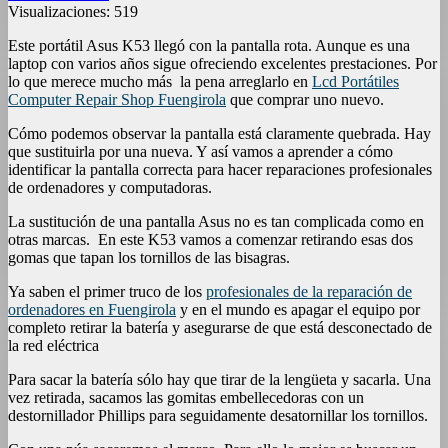
Visualizaciones:
519
Este portátil Asus K53 llegó con la pantalla rota. Aunque es una
laptop con varios años sigue ofreciendo excelentes prestaciones. Por
lo que merece mucho más la pena arreglarlo en
Lcd Portátiles
Computer Repair Shop Fuengirola
que comprar uno nuevo.
Cómo podemos observar la pantalla está claramente quebrada. Hay
que sustituirla por una nueva. Y así vamos a aprender a cómo
identificar la pantalla correcta para hacer reparaciones profesionales
de ordenadores y computadoras.
La sustitución de una pantalla Asus no es tan complicada como en
otras marcas. En este K53 vamos a comenzar retirando esas dos
gomas que tapan los tornillos de las bisagras.
Ya saben el primer truco de los
profesionales de la reparación de
ordenadores en Fuengirola
y en el mundo es apagar el equipo por
completo retirar la batería y asegurarse de que está desconectado de
la red eléctrica
Para sacar la batería sólo hay que tirar de la lengüeta y sacarla. Una
vez retirada, sacamos las gomitas embellecedoras con un
destornillador Phillips para seguidamente desatornillar los tornillos.