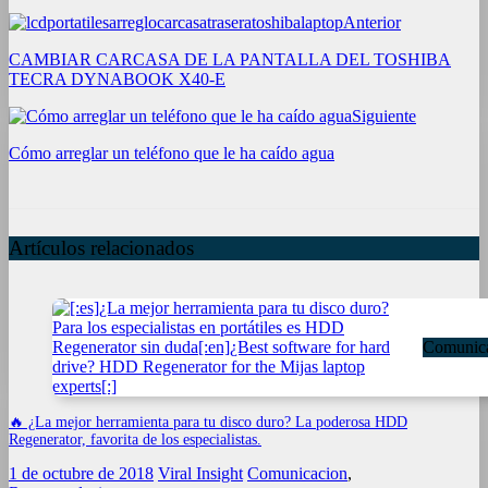
Anterior
CAMBIAR CARCASA DE LA PANTALLA DEL TOSHIBA
TECRA DYNABOOK X40-E
Siguiente
Cómo arreglar un teléfono que le ha caído agua
Artículos relacionados
Comunic
🔥 ¿La mejor herramienta para tu disco duro? La poderosa HDD
Regenerator, favorita de los especialistas.
1 de octubre de 2018
Viral Insight
Comunicacion
,