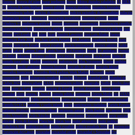
flamenco
historia del islam
hogar inteligente
humor
hábitos digitales saludables
IA
IBEX
35
Iglesia de Santa Bárbara
imagen pública
impacto mediático
incendios forestales
independencia judicial
indicios de criminalidad
indicios racionales de criminalidad
inflación
inflamación crónica
innovación
innovación tecnológica
insomnio crónico
instalar
Windows 11
inteligencia artificial
Internet
inversores
investigación
investigación científica
investigación judicial
investigación médica
investigación penal
investigación policial
Ipad
Iphone
IPO España
Irán
islam
Israel
Jennifer Lawrence
José Luis Ábalos
Juegos
Olímpicos París 2024
juez Juan Carlos Peinado
juez Zapatero
jugadores jóvenes
Junts
justicia
justicia en España
justicia española
justicia internacional
jóvenes talentos
Koldo
García
LaLiga
Lamine Yamal
Lando Norris
Lcd Portatiles
legado
ley antitabaco
leyenda
del fútbol
liderazgo
liderazgo político
lince ibérico
lionel messi
Luca Zidane
límites de
pantalla para niños
Madrid
magistrado
malversación
Max Verstappen
Mazón
medidas
cautelares
medio ambiente
memoria histórica
mercado de divisas
mercado laboral
mercados financieros
Mercedes-Benz Fashion Week Madrid
Microsoft
mobile
connectivity
moda
Monarquía española
Moncloa
Movistar
Mundial 2026
Mundial de
Clubes 2025
música urbana
NASA
negociación política
Netanyahu
Netflix
niveles clave
niños
norte de Gaza
nostalgia
noticias de España
noticias deportivas
nuevas pistas
obesidad
oferta
omega-3
OpenAI
opinión pública
optimismo
Oriente Medio
oro
OTAN
Ousmane Dembélé
Pablo Carreño Busta
pagos en efectivo
Palestina
panadería artesanal
Pantalla LCD 17
pantallas y sueño infantil
pareja
participación ciudadana
Partido Popular
patinetes eléctricos
patrimonio cultural
patrimonio natural
Paula Badosa
paz interior
Pedri
Pedro Almodóvar
Pedro Sánchez
pensiones
periodontitis
Personalización
peste porcina
africana
Picos de Europa
Placa base
placas base
poder adquisitivo
poder político
Policlínica Alen
polémica política
política española
política española 2026
PP
prevención
Prevención del Cáncer
privacidad
privacidad online
Privacidad y Seguridad
Pro