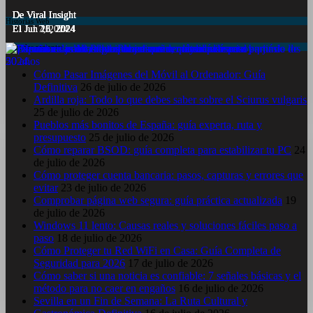
De Viral Insight
De Viral Insight
De Viral Insight
De Viral Insight
De Viral Insight
Historias Web
El Jul 7, 2024
El Jun 23, 2024
El Jun 20, 2024
El Jun 15, 2024
El Jun 11, 2024
Entradas recientes
Cómo Pasar Imágenes del Móvil al Ordenador: Guía
Definitiva
26 de julio de 2026
Ardilla roja: Todo lo que debes saber sobre el Sciurus vulgaris
25 de julio de 2026
Pueblos más bonitos de España: guía experta, ruta y
presupuesto
25 de julio de 2026
Cómo reparar BSOD: guía completa para estabilizar tu PC
24
de julio de 2026
Cómo proteger cuenta bancaria: pasos, capturas y errores que
evitar
23 de julio de 2026
Comprobar página web segura: guía práctica actualizada
19
de julio de 2026
Windows 11 lento: Causas reales y soluciones fáciles paso a
paso
18 de julio de 2026
Cómo Proteger tu Red WiFi en Casa: Guía Completa de
Seguridad para 2026
17 de julio de 2026
Cómo saber si una noticia es confiable: 7 señales básicas y el
método para no caer en engaños
16 de julio de 2026
Sevilla en un Fin de Semana: La Ruta Cultural y