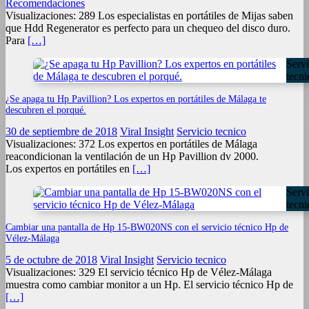
Recomendaciones
Visualizaciones: 289 Los especialistas en portátiles de Mijas saben
que Hdd Regenerator es perfecto para un chequeo del disco duro.
Para
[…]
Servi
tecni
¿Se apaga tu Hp Pavillion? Los expertos en portátiles de Málaga te
descubren el porqué.
30 de septiembre de 2018
Viral Insight
Servicio tecnico
Visualizaciones: 372 Los expertos en portátiles de Málaga
reacondicionan la ventilación de un Hp Pavillion dv 2000.
Los expertos en portátiles en
[…]
Servi
tecni
Cambiar una pantalla de Hp 15-BW020NS con el servicio técnico Hp de
Vélez-Málaga
5 de octubre de 2018
Viral Insight
Servicio tecnico
Visualizaciones: 329 El servicio técnico Hp de Vélez-Málaga
muestra como cambiar monitor a un Hp. El servicio técnico Hp de
[…]