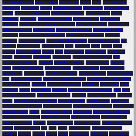
procedimiento judicial
proceso judicial
productividad
protesta
PSOE
quebrantahuesos
ransomware
Real Madrid
reciclaje
recitación del Corán
redes sociales
reducir tiempo de
pantalla
reforma judicial Sánchez
refrigeración de portátil
regreso a España
relación
sentimental
rentabilidad
Reparacion de portátiles
Reparación Apple
Reparación de
impresoras
Reparación de ordenadores Fuengirola
Reparación de portátil
Reparación de
portátiles Fuengirola
Reparación HP
Reparación pantalla Acer
Reparación portátiles
Fuengirola
Reparar pantalla portátil Málaga
residencia fiscal en España
resiliencia
resistencia
resolución del juez
responsabilidad institucional
revelación de secretos
Rey
Felipe VI
ritmo circadiano
Rosalía Madrid
router
Router 4G
RTVE
ruptura
récord
histórico
récords de Messi
Sabadell
salud
salud cerebral
salud digestiva
salud digital
infantil
salud infantil
salud mental
salud pública
San Sebastián de los Reyes
SAT
mantenimiento portátiles
Seguridad
seguridad cibernética
seguridad de red
seguridad
digital
seguridad informática
seguridad nacional
seguridad regional
Seguridad Social
seguridad vial
seguridad wifi
selecciones nacionales
selección argentina
selección española
SEO
Servicio técnico Asus
servicio técnico dental Málaga
Servicio técnico para portátiles
Silvia Intxaurrondo
sinceridad
sistema judicial español
smartphone
Smartphones
Soltec
Electrónica
soporte
sostenibilidad
Stop-Loss
síndrome de abstinencia digital
tablet
Taller
de reparación portátiles
Taller reparación tablets
tecnología
tecnología educativa
tecnología
médica
tecnología y desarrollo infantil
televisión española
tendencia alcista
tenis español
tensiones en Oriente Medio
tensión institucional
tiempo de pantalla en niños
trabajo remoto
tradición española
trading
transformación digital
transparencia
transparencia institucional
transporte público Madrid
trastornos del sueño
tribunales españoles
Tribunal Supremo
tráfico de influencias
Turismo
turismo en España
turismo en madrid
turismo internacional
España
turistas en España
UCI
UCO
unidad
Unión Europea
uso responsable de la
tecnología
Usuarios
Valencia
vecinos
verano
vida saludable
videojuegos
videojuegos y