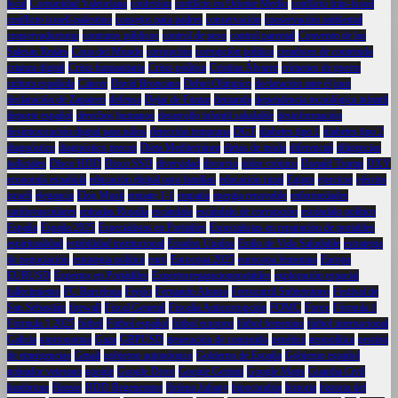
local
Comunidad Valenciana
confesión
conflicto en Oriente Medio
conflicto Irán-Israel
conflicto israelí-palestino
consejos para padres
conservación
conservación ambiental
conservadurismo
contratos públicos
control de peso
control parental
Convento de las
Salesas Reales
Copa del Mundo
corrupción
corrupción política
creadores de contenido
crianza digital
Crisis humanitaria
Crisis política
Cristina Álvarez
crímenes de guerra
cultura española
Cáncer
David Broncano
Debut Olímpico
declaración ante el juez
declaración de Zapatero
defensa
Dejar de Fumar
demanda
dependencia tecnológica infantil
deporte español
derechos humanos
desarrollo infantil saludable
desinformación
desintoxicación digital para niños
detección temprana
DGT
diabetes tipo 1
diabetes tipo 2
diagnóstico
diagnóstico precoz
Dieta Mediterránea
dietas de moda
diferencial
diligencias
judiciales
Disco HDD
Disco SSD
diversidad
divorcio
dolor crónico
Donald Trump
DXY
economía española
educación digital para familias
educación rural
Egipto
ejercicio
ejército
israelí
elegancia
Elon Musk
empate 1-1
empatía
energía renovable
enfermedades
cardiovasculares
entradas Rosalía
escándalo
escándalo de corrupción
escándalo político
España
España 2025
Especialistas en Portátiles
Especialistas en reparación de portátiles
espiritualidad
estabilidad institucional
Estados Unidos
Estilo de Vida Saludable
estrategia
de negociación
estrategia política
euro
Eurocopa 2025
eurocopa femenina
Europa
EURUSD
Expertos en Portátliles
Expertosreparacionportátiles
exploración espacial
fallecimiento
FC Barcelona
Feijóo
Fernando Alonso
Ferrocarril Subterráneo
Festival de
San Sebastián
firewall
Fiscal General
Fiscalía Anticorrupción
FOMC
Forex
Fórmula 1
Fórmula 1 2025
fútbol
Fútbol español
fútbol europeo
fútbol femenino
fútbol internacional
Galicia
gastronomía
Gaza
GBPUSD
generación de contenido
genética
geopolítica
gestión
de emergencias
Gmail
gobierno autonómico
Gobierno de España
Gobierno español
goleador veterano
google
Google Drive
Google Gemini
Google Maps
Guardia Civil
hambruna
Hamás
HDD Regenerator
Helena Jubany
hipocondría
historia
historia del