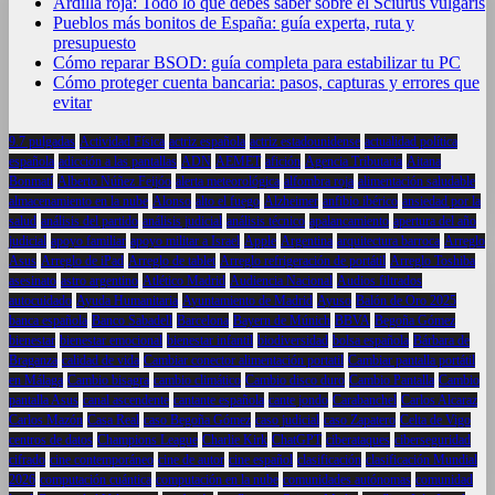
Ardilla roja: Todo lo que debes saber sobre el Sciurus vulgaris
Pueblos más bonitos de España: guía experta, ruta y
presupuesto
Cómo reparar BSOD: guía completa para estabilizar tu PC
Cómo proteger cuenta bancaria: pasos, capturas y errores que
evitar
9.7 pulgadas
Actividad Física
actriz española
actriz estadounidense
actualidad política
española
adicción a las pantallas
ADN
AEMET
afición
Agencia Tributaria
Aitana
Bonmatí
Alberto Núñez Feijóo
alerta meteorológica
alfombra roja
alimentación saludable
almacenamiento en la nube
Alonso
alto el fuego
Alzheimer
anfibio ibérico
ansiedad por la
salud
análisis del partido
análisis judicial
análisis técnico
apalancamiento
apertura del año
judicial
apoyo familiar
apoyo militar a Israel
Apple
Argentina
arquitectura barroca
Arreglo
Asus
Arreglo de iPad
Arreglo de tablet
Arreglo refrigeración de portátil
Arreglo Toshiba
asesinato
astro argentino
Atlético Madrid
Audiencia Nacional
Audios filtrados
autocuidado
Ayuda Humanitaria
Ayuntamiento de Madrid
Ayuso
Balón de Oro 2025
banca española
Banco Sabadell
Barcelona
Bayern de Múnich
BBVA
Begoña Gómez
bienestar
bienestar emocional
bienestar infantil
biodiversidad
bolsa española
Bárbara de
Braganza
calidad de vida
Cambiar conector alimentación portatil
Cambiar pantalla portátil
en Málaga
Cambio bisagra
cambio climático
Cambio disco duro
Cambio Pantalla
Cambio
pantalla Asus
canal ascendente
cantante española
cante jondo
Carabanchel
Carlos Alcaraz
Carlos Mazón
Casa Real
caso Begoña Gómez
caso judicial
caso Zapatero
Celta de Vigo
centros de datos
Champions League
Charlie Kirk
ChatGPT
ciberataques
ciberseguridad
cifrado
cine contemporáneo
cine de autor
cine español
clasificación
clasificación Mundial
2026
computación cuántica
computación en la nube
comunidades autónomas
comunidad