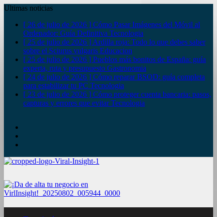
Ultimas noticias
[ 26 de julio de 2026 ]
Cómo Pasar Imágenes del Móvil al
Ordenador: Guía Definitiva
Tecnologia
[ 25 de julio de 2026 ]
Ardilla roja: Todo lo que debes saber
sobre el Sciurus vulgaris
Educacion
[ 25 de julio de 2026 ]
Pueblos más bonitos de España: guía
experta, ruta y presupuesto
Gastronomia
[ 24 de julio de 2026 ]
Cómo reparar BSOD: guía completa
para estabilizar tu PC
Tecnologia
[ 23 de julio de 2026 ]
Cómo proteger cuenta bancaria: pasos,
capturas y errores que evitar
Tecnologia
YouTube
Twitter
Facebook