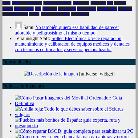
niños
Videos de reparación
violencia de género
Vito Quiles
volatilidad
Vox
Vuelta a
España
vídeos cortos
Wifi
Windows
windows 10
Windows 11
Yolanda Díaz
YouTube
Zohran Mamdani
Ábalos
Álvaro García Ortiz
ética política
Sami:
Yo también quiero esa habilidad de parecer
adorable y peligrosísimo al mismo tiempo.
Viralinsight Staff:
Soltec Electrónica ofrece reparación,
mantenimiento y calibración de equipos médicos y dentales
con técnicos certificados y servicio personalizado.
Oportunidades
[universo_widget]
Noticias en Imágenes