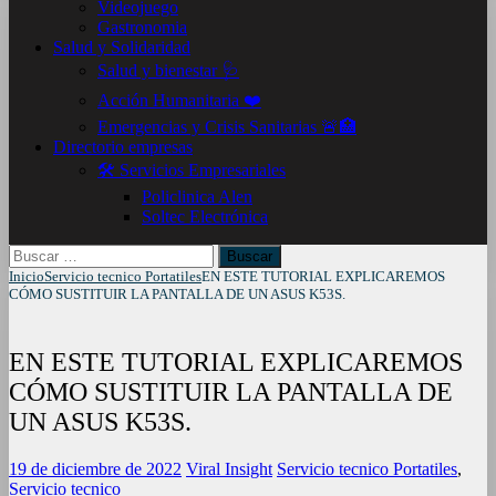
Videojuego
Gastronomia
Salud y Solidaridad
Salud y bienestar 🩺
Acción Humanitaria ❤️
Emergencias y Crisis Sanitarias 🚨🏥
Directorio empresas
🛠️ Servicios Empresariales
Policlinica Alen
Soltec Electrónica
Buscar:
Inicio
Servicio tecnico Portatiles
EN ESTE TUTORIAL EXPLICAREMOS
CÓMO SUSTITUIR LA PANTALLA DE UN ASUS K53S.
EN ESTE TUTORIAL EXPLICAREMOS
CÓMO SUSTITUIR LA PANTALLA DE
UN ASUS K53S.
19 de diciembre de 2022
Viral Insight
Servicio tecnico Portatiles
,
Servicio tecnico