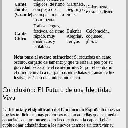
Cante
trágicos, de ritmo
Martinete,
Dolor, pena,
Jondo
complejo o sin
Seguiriya,
existencialismo
(Grande)
acompañamiento
Soleá
instrumental.
Estilos alegres,
festivos, de ritmo
Bulerías,
Celebración,
Cante
rápido, muy
Alegrías,
coqueteo,
Chico
dinámicos y
Tangos
júbico
bailables.
Nota para el oyente primerizo:
Si escuchas un cante
oscuro, cargado de lamento y que te eriza la piel por su
gravedad, estás ante el
cante jondo
. Si por el contrario
el ritmo te invita a dar palmas inmediatas y transmite luz
festiva, estás escuchando cante chico.
Conclusión: El Futuro de una Identidad
Viva
La historia y el significado del flamenco en España
demuestran
que las tradiciones más poderosas no son aquellas que se quedan
congeladas en un museo, sino las que tienen la capacidad de
evolucionar adaptándose a los nuevos tiempos sin extraviar su