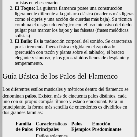
artistas en el escenario.
El Toque:
La guitarra flamenca posee una construcción
ligeramente diferente a la guitarra clásica (maderas más ligeras
como el ciprés y una acción de cuerdas más baja). Su técnica
combina el rasgueado enérgico con el uso intensivo del dedo
pulgar para marcar los bajos y las falsetas (frases melódicas
solistas).
El Baile:
Es la traducción corporal del sonido. Se caracteriza
por la tremenda fuerza física exigida en el zapateado
(percusión con tacón y planta sobre el tablado), el braceo
elegante y sinuoso, y los giros rápidos llenos de desplante y
temperamento.
Guía Básica de los Palos del Flamenco
Los diferentes estilos musicales y métricos dentro del flamenco se
denominan
palos
.
Existen más de cincuenta palos distintos, cada
uno con su propio compás rítmico y estado emocional. Para un
principiante, la forma más sencilla de entenderlos es dividirlos en
dos grandes familias:
Familia
Características
Palos
Emoción
de Palos
Principales
Ejemplos
Predominante
Estilos solemnes,