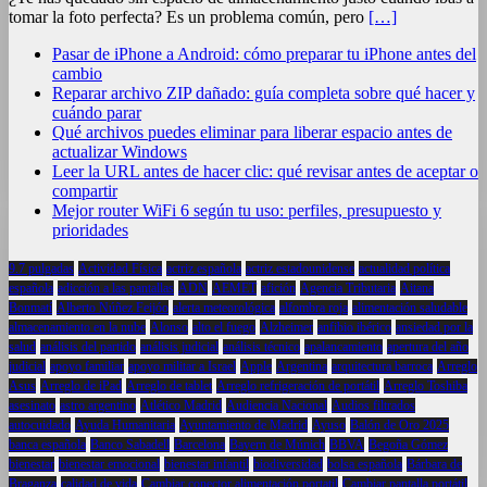
tomar la foto perfecta? Es un problema común, pero
[…]
Pasar de iPhone a Android: cómo preparar tu iPhone antes del
cambio
Reparar archivo ZIP dañado: guía completa sobre qué hacer y
cuándo parar
Qué archivos puedes eliminar para liberar espacio antes de
actualizar Windows
Leer la URL antes de hacer clic: qué revisar antes de aceptar o
compartir
Mejor router WiFi 6 según tu uso: perfiles, presupuesto y
prioridades
9.7 pulgadas
Actividad Física
actriz española
actriz estadounidense
actualidad política
española
adicción a las pantallas
ADN
AEMET
afición
Agencia Tributaria
Aitana
Bonmatí
Alberto Núñez Feijóo
alerta meteorológica
alfombra roja
alimentación saludable
almacenamiento en la nube
Alonso
alto el fuego
Alzheimer
anfibio ibérico
ansiedad por la
salud
análisis del partido
análisis judicial
análisis técnico
apalancamiento
apertura del año
judicial
apoyo familiar
apoyo militar a Israel
Apple
Argentina
arquitectura barroca
Arreglo
Asus
Arreglo de iPad
Arreglo de tablet
Arreglo refrigeración de portátil
Arreglo Toshiba
asesinato
astro argentino
Atlético Madrid
Audiencia Nacional
Audios filtrados
autocuidado
Ayuda Humanitaria
Ayuntamiento de Madrid
Ayuso
Balón de Oro 2025
banca española
Banco Sabadell
Barcelona
Bayern de Múnich
BBVA
Begoña Gómez
bienestar
bienestar emocional
bienestar infantil
biodiversidad
bolsa española
Bárbara de
Braganza
calidad de vida
Cambiar conector alimentación portatil
Cambiar pantalla portátil