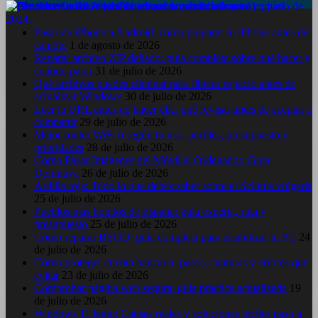
Entradas recientes
Pasar de iPhone a Android: cómo preparar tu iPhone antes del
cambio
1 de agosto de 2026
Reparar archivo ZIP dañado: guía completa sobre qué hacer y
cuándo parar
31 de julio de 2026
Qué archivos puedes eliminar para liberar espacio antes de
actualizar Windows
30 de julio de 2026
Leer la URL antes de hacer clic: qué revisar antes de aceptar o
compartir
29 de julio de 2026
Mejor router WiFi 6 según tu uso: perfiles, presupuesto y
prioridades
28 de julio de 2026
Cómo Pasar Imágenes del Móvil al Ordenador: Guía
Definitiva
26 de julio de 2026
Ardilla roja: Todo lo que debes saber sobre el Sciurus vulgaris
25 de julio de 2026
Pueblos más bonitos de España: guía experta, ruta y
presupuesto
25 de julio de 2026
Cómo reparar BSOD: guía completa para estabilizar tu PC
24
de julio de 2026
Cómo proteger cuenta bancaria: pasos, capturas y errores que
evitar
23 de julio de 2026
Comprobar página web segura: guía práctica actualizada
19
de julio de 2026
Windows 11 lento: Causas reales y soluciones fáciles paso a