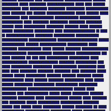
San Sebastián
firewall
Fiscal General
Fiscalía Anticorrupción
FOMC
Forex
Fórmula 1
Fórmula 1 2025
fútbol
Fútbol español
fútbol europeo
fútbol femenino
fútbol internacional
Galicia
gastronomía
Gaza
GBPUSD
generación de contenido
genética
geopolítica
gestión
de emergencias
Gmail
gobierno autonómico
Gobierno de España
Gobierno español
goleador veterano
google
Google Drive
Google Gemini
Google Maps
Guardia Civil
hambruna
Hamás
HDD Regenerator
Helena Jubany
hipocondría
historia
historia del
flamenco
historia del islam
hogar inteligente
humor
hábitos digitales saludables
IA
IBEX
35
Iglesia de Santa Bárbara
imagen pública
impacto mediático
incendios forestales
independencia judicial
indicios de criminalidad
indicios racionales de criminalidad
inflación
inflamación crónica
innovación
innovación tecnológica
insomnio crónico
instalar
Windows 11
inteligencia artificial
Internet
inversores
investigación
investigación científica
investigación judicial
investigación médica
investigación penal
investigación policial
Ipad
Iphone
IPO España
Irán
islam
Israel
Jennifer Lawrence
José Luis Ábalos
Juegos
Olímpicos París 2024
juez Juan Carlos Peinado
juez Zapatero
jugadores jóvenes
Junts
justicia
justicia en España
justicia española
justicia internacional
jóvenes talentos
Koldo
García
LaLiga
Lamine Yamal
Lando Norris
Lcd Portatiles
legado
ley antitabaco
leyenda
del fútbol
liderazgo
liderazgo político
lince ibérico
lionel messi
Luca Zidane
límites de
pantalla para niños
Madrid
magistrado
malversación
Max Verstappen
Mazón
medidas
cautelares
medio ambiente
memoria histórica
mercado de divisas
mercado laboral
mercados financieros
Mercedes-Benz Fashion Week Madrid
Microsoft
mobile
connectivity
moda
Monarquía española
Moncloa
Movistar
Mundial 2026
Mundial de
Clubes 2025
música urbana
NASA
negociación política
Netanyahu
Netflix
niveles clave
niños
norte de Gaza
nostalgia
noticias de España
noticias deportivas
nuevas pistas
obesidad
oferta
omega-3
OpenAI
opinión pública
optimismo
Oriente Medio
oro
OTAN