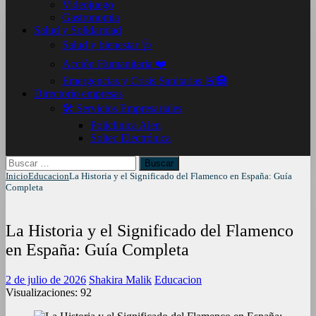
Videojuego
Gastronomia
Salud y Solidaridad
Salud y bienestar 🩺
Acción Humanitaria ❤️
Emergencias y Crisis Sanitarias 🚨🏥
Directorio empresas
🛠️ Servicios Empresariales
Policlinica Alen
Soltec Electrónica
Buscar:
Inicio
Educacion
La Historia y el Significado del Flamenco en España: Guía
Completa
La Historia y el Significado del Flamenco
en España: Guía Completa
2 de julio de 2026
Shakira Malik
Educacion
Visualizaciones:
92