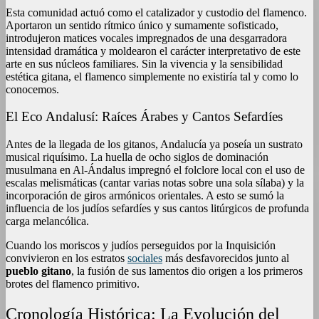
Esta comunidad actuó como el catalizador y custodio del flamenco.
Aportaron un sentido rítmico único y sumamente sofisticado,
introdujeron matices vocales impregnados de una desgarradora
intensidad dramática y moldearon el carácter interpretativo de este
arte en sus núcleos familiares. Sin la vivencia y la sensibilidad
estética gitana, el flamenco simplemente no existiría tal y como lo
conocemos.
El Eco Andalusí: Raíces Árabes y Cantos Sefardíes
Antes de la llegada de los gitanos, Andalucía ya poseía un sustrato
musical riquísimo. La huella de ocho siglos de dominación
musulmana en Al-Ándalus impregnó el folclore local con el uso de
escalas melismáticas (cantar varias notas sobre una sola sílaba) y la
incorporación de giros armónicos orientales. A esto se sumó la
influencia de los judíos sefardíes y sus cantos litúrgicos de profunda
carga melancólica.
Cuando los moriscos y judíos perseguidos por la Inquisición
convivieron en los estratos
sociales
más desfavorecidos junto al
pueblo gitano
, la fusión de sus lamentos dio origen a los primeros
brotes del flamenco primitivo.
Cronología Histórica: La Evolución del