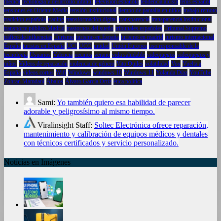
médica
tecnología y desarrollo infantil
televisión española
tendencia alcista
tenis español
tensiones en Oriente Medio
tensión institucional
tiempo de pantalla en niños
trabajo remoto
tradición española
trading
transformación digital
transparencia
transparencia institucional
transporte público Madrid
trastornos del sueño
tribunales españoles
Tribunal Supremo
tráfico de influencias
Turismo
turismo en España
turismo en madrid
turismo internacional
España
turistas en España
UCI
UCO
unidad
Unión Europea
uso responsable de la
tecnología
Usuarios
Valencia
vecinos
verano
vida saludable
videojuegos
videojuegos y
niños
Videos de reparación
violencia de género
Vito Quiles
volatilidad
Vox
Vuelta a
España
vídeos cortos
Wifi
Windows
windows 10
Windows 11
Yolanda Díaz
YouTube
Zohran Mamdani
Ábalos
Álvaro García Ortiz
ética política
Sami:
Yo también quiero esa habilidad de parecer
adorable y peligrosísimo al mismo tiempo.
Viralinsight Staff:
Soltec Electrónica ofrece reparación,
mantenimiento y calibración de equipos médicos y dentales
con técnicos certificados y servicio personalizado.
Noticias en Imágenes