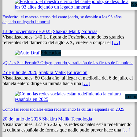
Not
Fosforito, el maestro eterno del cante jondo, se despide a los 93 años
dejando un legado inmortal
13 de noviembre de 2025
Shakira Malik
Noticias
Visualizaciones: 140 La figura de Fosforito, uno de los grandes
referentes del flamenco del siglo XX, vuelve a ocupar el
[…]
Educacion
¿Qué es San Fermín? Origen, sentido y tradición de las fiestas de Pamplona
2 de julio de 2026
Shakira Malik
Educacion
Visualizaciones: 80 Cada año, al llegar el mediodía del 6 de julio, el
planeta entero dirige su mirada hacia una
[…]
Tecno
Cómo las redes sociales están redefiniendo la cultura española en 2025
20 de junio de 2025
Shakira Malik
Tecnologia
Visualizaciones: 327 En 2025, las redes sociales están redefiniendo
la cultura española de formas que nadie pudo prever hace una
[…]