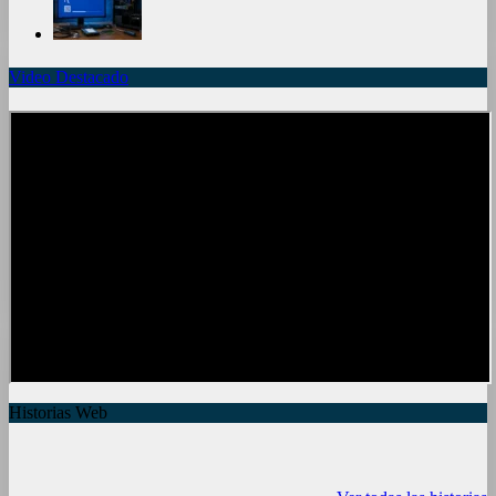
Video Destacado
Historias Web
7 frutas ricas en
España en julio:
Funciones ocu
calcio para
Playas de
del iPhone qu