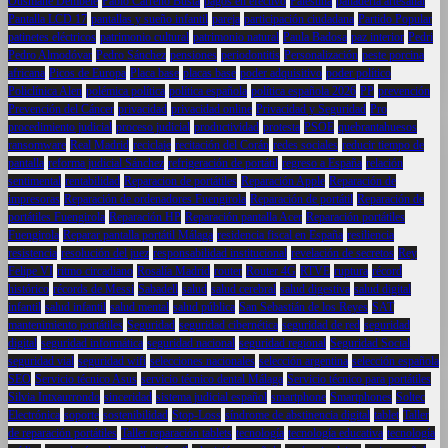
Ousmane Dembélé
Pablo Carreño Busta
pagos en efectivo
Palestina
panadería artesanal
Pantalla LCD 17
pantallas y sueño infantil
pareja
participación ciudadana
Partido Popular
patinetes eléctricos
patrimonio cultural
patrimonio natural
Paula Badosa
paz interior
Pedri
Pedro Almodóvar
Pedro Sánchez
pensiones
periodontitis
Personalización
peste porcina
africana
Picos de Europa
Placa base
placas base
poder adquisitivo
poder político
Policlínica Alen
polémica política
política española
política española 2026
PP
prevención
Prevención del Cáncer
privacidad
privacidad online
Privacidad y Seguridad
Pro
procedimiento judicial
proceso judicial
productividad
protesta
PSOE
quebrantahuesos
ransomware
Real Madrid
reciclaje
recitación del Corán
redes sociales
reducir tiempo de
pantalla
reforma judicial Sánchez
refrigeración de portátil
regreso a España
relación
sentimental
rentabilidad
Reparacion de portátiles
Reparación Apple
Reparación de
impresoras
Reparación de ordenadores Fuengirola
Reparación de portátil
Reparación de
portátiles Fuengirola
Reparación HP
Reparación pantalla Acer
Reparación portátiles
Fuengirola
Reparar pantalla portátil Málaga
residencia fiscal en España
resiliencia
resistencia
resolución del juez
responsabilidad institucional
revelación de secretos
Rey
Felipe VI
ritmo circadiano
Rosalía Madrid
router
Router 4G
RTVE
ruptura
récord
histórico
récords de Messi
Sabadell
salud
salud cerebral
salud digestiva
salud digital
infantil
salud infantil
salud mental
salud pública
San Sebastián de los Reyes
SAT
mantenimiento portátiles
Seguridad
seguridad cibernética
seguridad de red
seguridad
digital
seguridad informática
seguridad nacional
seguridad regional
Seguridad Social
seguridad vial
seguridad wifi
selecciones nacionales
selección argentina
selección española
SEO
Servicio técnico Asus
servicio técnico dental Málaga
Servicio técnico para portátiles
Silvia Intxaurrondo
sinceridad
sistema judicial español
smartphone
Smartphones
Soltec
Electrónica
soporte
sostenibilidad
Stop-Loss
síndrome de abstinencia digital
tablet
Taller
de reparación portátiles
Taller reparación tablets
tecnología
tecnología educativa
tecnología