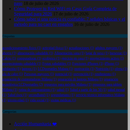
paso
18 de julio de 2026
Cómo Proteger tu Red WiFi en Casa: Guía Completa de
Seguridad para 2026
17 de julio de 2026
Cómo saber si una noticia es confiable: 7 señales básicas y el
método para no caer en engaños
16 de julio de 2026
Etiquetas
acondicionamiento físico
(1)
actividad física
(1)
actualizaciones
(1)
adultos mayores
(1)
ahorro
(1)
alimentación saludable
(1)
Alimentación sana
(1)
bajar de peso
(1)
bienestar
(1)
Calcio
(1)
computadoras
(1)
ecológico
(1)
ejercicio en casa
(1)
envejecimiento activo
(1)
envejecimiento saludable
(1)
Frutas saludables
(1)
Funciones iPhones
(1)
iPhone
(1)
jubilación
(1)
laptops
(1)
LCDportatiles Malaga
(1)
motivación
(1)
Nutrición
(1)
oferta
(1)
ola de calor
(1)
Personas mayores
(1)
potencial
(1)
prevención
(1)
rendimiento
(1)
reparación de computadoras Málaga
(1)
reparación de laptops Málaga
(1)
reparación
tecnológica LCDportatiles
(2)
repuestos para móviles Málaga
(1)
repuestos para tablets
Málaga
(1)
rutina de entrenamiento
(1)
salud
(1)
Salud a partir de los 50
(1)
salud mental
(1)
Salud ósea
(1)
secondhand
(1)
segundamano
(1)
servicio técnico informático Málaga
(1)
tercera edad
(1)
vida social
(1)
visitas médicas
(1)
Categorias
Acción Humanitaria ❤️