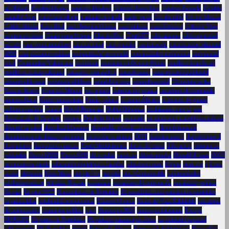
en Málaga
Cambio bisagra
cambio climático
Cambio disco duro
Cambio Pantalla
Cambio
pantalla Asus
canal ascendente
cantante española
cante jondo
Carabanchel
Carlos Alcaraz
Carlos Mazón
Casa Real
caso Begoña Gómez
caso judicial
caso Zapatero
Celta de Vigo
centros de datos
Champions League
Charlie Kirk
ChatGPT
ciberataques
ciberseguridad
cifrado
cine contemporáneo
cine de autor
cine español
clasificación
clasificación Mundial
2026
computación cuántica
computación en la nube
comunidades autónomas
comunidad
local
Comunidad Valenciana
confesión
conflicto en Oriente Medio
conflicto Irán-Israel
conflicto israelí-palestino
consejos para padres
conservación
conservación ambiental
conservadurismo
contratos públicos
control de peso
control parental
Convento de las
Salesas Reales
Copa del Mundo
corrupción
corrupción política
creadores de contenido
crianza digital
Crisis humanitaria
Crisis política
Cristina Álvarez
crímenes de guerra
cultura española
Cáncer
David Broncano
Debut Olímpico
declaración ante el juez
declaración de Zapatero
defensa
Dejar de Fumar
demanda
dependencia tecnológica infantil
deporte español
derechos humanos
desarrollo infantil saludable
desinformación
desintoxicación digital para niños
detección temprana
DGT
diabetes tipo 1
diabetes tipo 2
diagnóstico
diagnóstico precoz
Dieta Mediterránea
dietas de moda
diferencial
diligencias
judiciales
Disco HDD
Disco SSD
diversidad
divorcio
dolor crónico
Donald Trump
DXY
economía española
educación digital para familias
educación rural
Egipto
ejercicio
ejército
israelí
elegancia
Elon Musk
empate 1-1
empatía
energía renovable
enfermedades
cardiovasculares
entradas Rosalía
escándalo
escándalo de corrupción
escándalo político
España
España 2025
Especialistas en Portátiles
Especialistas en reparación de portátiles
espiritualidad
estabilidad institucional
Estados Unidos
Estilo de Vida Saludable
estrategia
de negociación
estrategia política
euro
Eurocopa 2025
eurocopa femenina
Europa
EURUSD
Expertos en Portátliles
Expertosreparacionportátiles
exploración espacial
fallecimiento
FC Barcelona
Feijóo
Fernando Alonso
Ferrocarril Subterráneo
Festival de