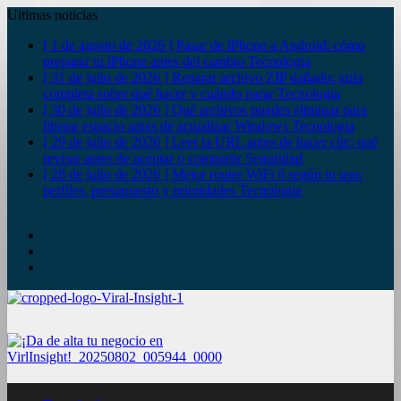
Ultimas noticias
[ 1 de agosto de 2026 ]
Pasar de iPhone a Android: cómo
preparar tu iPhone antes del cambio
Tecnologia
[ 31 de julio de 2026 ]
Reparar archivo ZIP dañado: guía
completa sobre qué hacer y cuándo parar
Tecnologia
[ 30 de julio de 2026 ]
Qué archivos puedes eliminar para
liberar espacio antes de actualizar Windows
Tecnologia
[ 29 de julio de 2026 ]
Leer la URL antes de hacer clic: qué
revisar antes de aceptar o compartir
Seguridad
[ 28 de julio de 2026 ]
Mejor router WiFi 6 según tu uso:
perfiles, presupuesto y prioridades
Tecnologia
YouTube
Twitter
Facebook