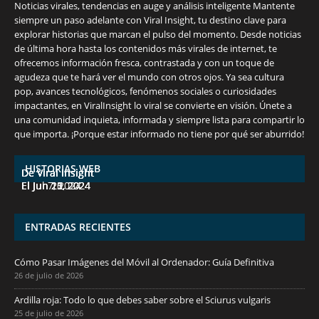
Noticias virales, tendencias en auge y análisis inteligente Mantente
siempre un paso adelante con Viral Insight, tu destino clave para
explorar historias que marcan el pulso del momento. Desde noticias
de última hora hasta los contenidos más virales de internet, te
ofrecemos información fresca, contrastada y con un toque de
agudeza que te hará ver el mundo con otros ojos. Ya sea cultura
pop, avances tecnológicos, fenómenos sociales o curiosidades
impactantes, en ViralInsight lo viral se convierte en visión. Únete a
una comunidad inquieta, informada y siempre lista para compartir lo
7 frutas ricas en calcio para mantener la
España en julio: Playas de ensueño,
Funciones ocultas del iPhone que no
Descubre las 10 criptomonedas con mayor
¡Derrota el calor, no tus objetivos de
que importa. ¡Porque estar informado no tiene por qué ser aburrido!
salud ósea a partir de los 50 años
cultura vibrante y ¡más!
conocías
potencial en junio de 2024.
pérdida de peso!
HISTORIAS WEB
De Viral Insight
De Viral Insight
De Viral Insight
De Viral Insight
De Viral Insight
El Jul 7, 2024
El Jun 23, 2024
El Jun 20, 2024
El Jun 15, 2024
El Jun 11, 2024
ENTRADAS RECIENTES
Cómo Pasar Imágenes del Móvil al Ordenador: Guía Definitiva
26 de julio de 2026
Ardilla roja: Todo lo que debes saber sobre el Sciurus vulgaris
25 de julio de 2026