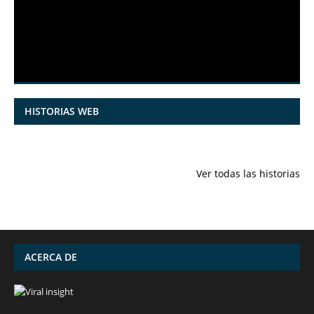
HISTORIAS WEB
7 frutas ricas
España en
Funciones
en calcio para
julio: Playas de
ocultas de
Ver todas las historias
mantener la
ensueño,
iPhone qu
salud ósea a
cultura
conocías
partir de los 50
vibrante y
años
¡más!
ACERCA DE