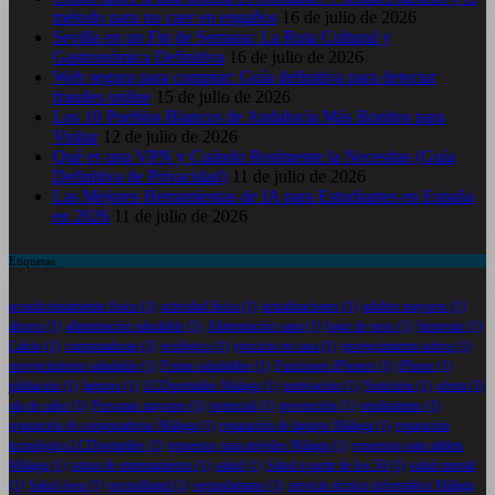
método para no caer en engaños
16 de julio de 2026
Sevilla en un Fin de Semana: La Ruta Cultural y
Gastronómica Definitiva
16 de julio de 2026
Web segura para comprar: Guía definitiva para detectar
fraudes online
15 de julio de 2026
Los 10 Pueblos Blancos de Andalucía Más Bonitos para
Visitar
12 de julio de 2026
Qué es una VPN y Cuándo Realmente la Necesitas (Guía
Definitiva de Privacidad)
11 de julio de 2026
Las Mejores Herramientas de IA para Estudiantes en España
en 2026
11 de julio de 2026
Etiquetas
acondicionamiento físico
(1)
actividad física
(1)
actualizaciones
(1)
adultos mayores
(1)
ahorro
(1)
alimentación saludable
(1)
Alimentación sana
(1)
bajar de peso
(1)
bienestar
(1)
Calcio
(1)
computadoras
(1)
ecológico
(1)
ejercicio en casa
(1)
envejecimiento activo
(1)
envejecimiento saludable
(1)
Frutas saludables
(1)
Funciones iPhones
(1)
iPhone
(1)
jubilación
(1)
laptops
(1)
LCDportatiles Malaga
(1)
motivación
(1)
Nutrición
(1)
oferta
(1)
ola de calor
(1)
Personas mayores
(1)
potencial
(1)
prevención
(1)
rendimiento
(1)
reparación de computadoras Málaga
(1)
reparación de laptops Málaga
(1)
reparación
tecnológica LCDportatiles
(2)
repuestos para móviles Málaga
(1)
repuestos para tablets
Málaga
(1)
rutina de entrenamiento
(1)
salud
(1)
Salud a partir de los 50
(1)
salud mental
(1)
Salud ósea
(1)
secondhand
(1)
segundamano
(1)
servicio técnico informático Málaga