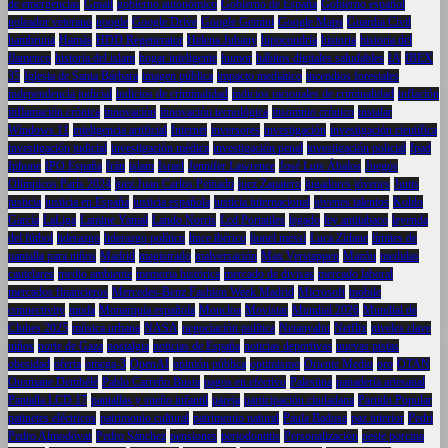
de emergencias
Gmail
gobierno autonómico
Gobierno de España
Gobierno español
goleador veterano
google
Google Drive
Google Gemini
Google Maps
Guardia Civil
hambruna
Hamás
HDD Regenerator
Helena Jubany
hipocondría
historia
historia del
flamenco
historia del islam
hogar inteligente
humor
hábitos digitales saludables
IA
IBEX
35
Iglesia de Santa Bárbara
imagen pública
impacto mediático
incendios forestales
independencia judicial
indicios de criminalidad
indicios racionales de criminalidad
inflación
inflamación crónica
innovación
innovación tecnológica
insomnio crónico
instalar
Windows 11
inteligencia artificial
Internet
inversores
investigación
investigación científica
investigación judicial
investigación médica
investigación penal
investigación policial
Ipad
Iphone
IPO España
Irán
islam
Israel
Jennifer Lawrence
José Luis Ábalos
Juegos
Olímpicos París 2024
juez Juan Carlos Peinado
juez Zapatero
jugadores jóvenes
Junts
justicia
justicia en España
justicia española
justicia internacional
jóvenes talentos
Koldo
García
LaLiga
Lamine Yamal
Lando Norris
Lcd Portatiles
legado
ley antitabaco
leyenda
del fútbol
liderazgo
liderazgo político
lince ibérico
lionel messi
Luca Zidane
límites de
pantalla para niños
Madrid
magistrado
malversación
Max Verstappen
Mazón
medidas
cautelares
medio ambiente
memoria histórica
mercado de divisas
mercado laboral
mercados financieros
Mercedes-Benz Fashion Week Madrid
Microsoft
mobile
connectivity
moda
Monarquía española
Moncloa
Movistar
Mundial 2026
Mundial de
Clubes 2025
música urbana
NASA
negociación política
Netanyahu
Netflix
niveles clave
niños
norte de Gaza
nostalgia
noticias de España
noticias deportivas
nuevas pistas
obesidad
oferta
omega-3
OpenAI
opinión pública
optimismo
Oriente Medio
oro
OTAN
Ousmane Dembélé
Pablo Carreño Busta
pagos en efectivo
Palestina
panadería artesanal
Pantalla LCD 17
pantallas y sueño infantil
pareja
participación ciudadana
Partido Popular
patinetes eléctricos
patrimonio cultural
patrimonio natural
Paula Badosa
paz interior
Pedri
Pedro Almodóvar
Pedro Sánchez
pensiones
periodontitis
Personalización
peste porcina