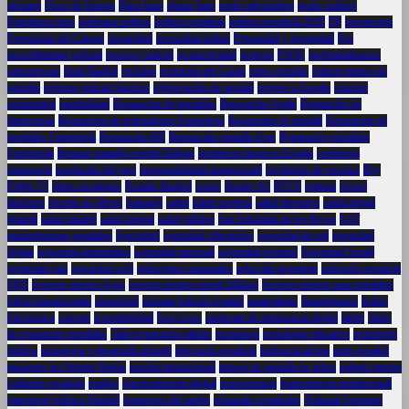
africana
Picos de Europa
Placa base
placas base
poder adquisitivo
poder político
Policlínica Alen
polémica política
política española
política española 2026
PP
prevención
Prevención del Cáncer
privacidad
privacidad online
Privacidad y Seguridad
Pro
procedimiento judicial
proceso judicial
productividad
protesta
PSOE
quebrantahuesos
ransomware
Real Madrid
reciclaje
recitación del Corán
redes sociales
reducir tiempo de
pantalla
reforma judicial Sánchez
refrigeración de portátil
regreso a España
relación
sentimental
rentabilidad
Reparacion de portátiles
Reparación Apple
Reparación de
impresoras
Reparación de ordenadores Fuengirola
Reparación de portátil
Reparación de
portátiles Fuengirola
Reparación HP
Reparación pantalla Acer
Reparación portátiles
Fuengirola
Reparar pantalla portátil Málaga
residencia fiscal en España
resiliencia
resistencia
resolución del juez
responsabilidad institucional
revelación de secretos
Rey
Felipe VI
ritmo circadiano
Rosalía Madrid
router
Router 4G
RTVE
ruptura
récord
histórico
récords de Messi
Sabadell
salud
salud cerebral
salud digestiva
salud digital
infantil
salud infantil
salud mental
salud pública
San Sebastián de los Reyes
SAT
mantenimiento portátiles
Seguridad
seguridad cibernética
seguridad de red
seguridad
digital
seguridad informática
seguridad nacional
seguridad regional
Seguridad Social
seguridad vial
seguridad wifi
selecciones nacionales
selección argentina
selección española
SEO
Servicio técnico Asus
servicio técnico dental Málaga
Servicio técnico para portátiles
Silvia Intxaurrondo
sinceridad
sistema judicial español
smartphone
Smartphones
Soltec
Electrónica
soporte
sostenibilidad
Stop-Loss
síndrome de abstinencia digital
tablet
Taller
de reparación portátiles
Taller reparación tablets
tecnología
tecnología educativa
tecnología
médica
tecnología y desarrollo infantil
televisión española
tendencia alcista
tenis español
tensiones en Oriente Medio
tensión institucional
tiempo de pantalla en niños
trabajo remoto
tradición española
trading
transformación digital
transparencia
transparencia institucional
transporte público Madrid
trastornos del sueño
tribunales españoles
Tribunal Supremo