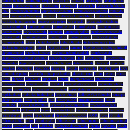
centros de datos
Champions League
Charlie Kirk
ChatGPT
ciberataques
ciberseguridad
cifrado
cine contemporáneo
cine de autor
cine español
clasificación
clasificación Mundial
2026
computación cuántica
computación en la nube
comunidades autónomas
comunidad
local
Comunidad Valenciana
confesión
conflicto en Oriente Medio
conflicto Irán-Israel
conflicto israelí-palestino
consejos para padres
conservación
conservación ambiental
conservadurismo
contratos públicos
control de peso
control parental
Convento de las
Salesas Reales
Copa del Mundo
corrupción
corrupción política
creadores de contenido
crianza digital
Crisis humanitaria
Crisis política
Cristina Álvarez
crímenes de guerra
cultura española
Cáncer
David Broncano
Debut Olímpico
declaración ante el juez
declaración de Zapatero
defensa
Dejar de Fumar
demanda
dependencia tecnológica infantil
deporte español
derechos humanos
desarrollo infantil saludable
desinformación
desintoxicación digital para niños
detección temprana
DGT
diabetes tipo 1
diabetes tipo 2
diagnóstico
diagnóstico precoz
Dieta Mediterránea
dietas de moda
diferencial
diligencias
judiciales
Disco HDD
Disco SSD
diversidad
divorcio
dolor crónico
Donald Trump
DXY
economía española
educación digital para familias
educación rural
Egipto
ejercicio
ejército
israelí
elegancia
Elon Musk
empate 1-1
empatía
energía renovable
enfermedades
cardiovasculares
entradas Rosalía
escándalo
escándalo de corrupción
escándalo político
España
España 2025
Especialistas en Portátiles
Especialistas en reparación de portátiles
espiritualidad
estabilidad institucional
Estados Unidos
Estilo de Vida Saludable
estrategia
de negociación
estrategia política
euro
Eurocopa 2025
eurocopa femenina
Europa
EURUSD
Expertos en Portátliles
Expertosreparacionportátiles
exploración espacial
fallecimiento
FC Barcelona
Feijóo
Fernando Alonso
Ferrocarril Subterráneo
Festival de
San Sebastián
firewall
Fiscal General
Fiscalía Anticorrupción
FOMC
Forex
Fórmula 1
Fórmula 1 2025
fútbol
Fútbol español
fútbol europeo
fútbol femenino
fútbol internacional
Galicia
gastronomía
Gaza
GBPUSD
generación de contenido
genética
geopolítica
gestión