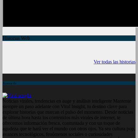
Historias Web
7 frutas ricas en
España en julio:
Funciones ocu
calcio para
Playas de
del iPhone qu
Ver todas las historias
mantener la salud
ensueño, cultura
conocías
ósea a partir de
vibrante y ¡más!
los 50 años
Acerca de
Noticias virales, tendencias en auge y análisis inteligente Mantente
siempre un paso adelante con Viral Insight, tu destino clave para
explorar historias que marcan el pulso del momento. Desde noticias
de última hora hasta los contenidos más virales de internet, te
ofrecemos información fresca, contrastada y con un toque de
agudeza que te hará ver el mundo con otros ojos. Ya sea cultura pop,
avances tecnológicos, fenómenos sociales o curiosidades