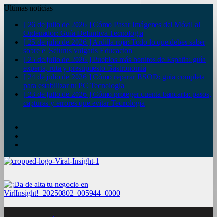
Ultimas noticias
[ 26 de julio de 2026 ]
Cómo Pasar Imágenes del Móvil al
Ordenador: Guía Definitiva
Tecnologia
[ 25 de julio de 2026 ]
Ardilla roja: Todo lo que debes saber
sobre el Sciurus vulgaris
Educacion
[ 25 de julio de 2026 ]
Pueblos más bonitos de España: guía
experta, ruta y presupuesto
Gastronomia
[ 24 de julio de 2026 ]
Cómo reparar BSOD: guía completa
para estabilizar tu PC
Tecnologia
[ 23 de julio de 2026 ]
Cómo proteger cuenta bancaria: pasos,
capturas y errores que evitar
Tecnologia
YouTube
Twitter
Facebook