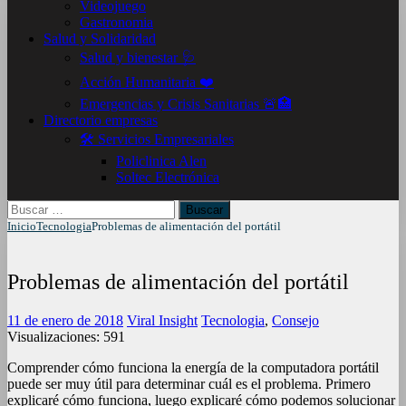
Videojuego
Gastronomia
Salud y Solidaridad
Salud y bienestar 🩺
Acción Humanitaria ❤️
Emergencias y Crisis Sanitarias 🚨🏥
Directorio empresas
🛠️ Servicios Empresariales
Policlinica Alen
Soltec Electrónica
Buscar:
Inicio
Tecnologia
Problemas de alimentación del portátil
Problemas de alimentación del portátil
11 de enero de 2018
Viral Insight
Tecnologia
,
Consejo
Visualizaciones:
591
Comprender cómo funciona la energía de la computadora portátil
puede ser muy útil para determinar cuál es el problema. Primero
explicaré cómo funciona, luego explicaré cómo podemos solucionar