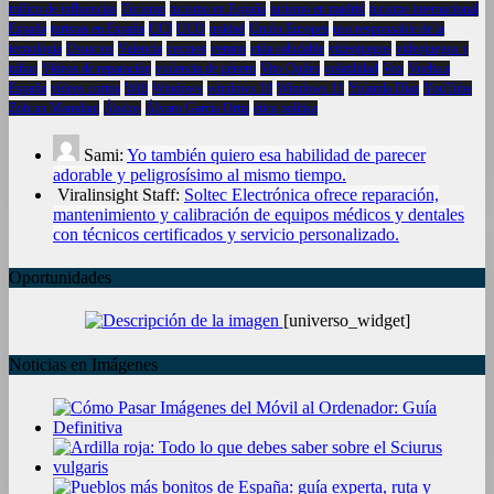
tráfico de influencias
Turismo
turismo en España
turismo en madrid
turismo internacional
España
turistas en España
UCI
UCO
unidad
Unión Europea
uso responsable de la
tecnología
Usuarios
Valencia
vecinos
verano
vida saludable
videojuegos
videojuegos y
niños
Videos de reparación
violencia de género
Vito Quiles
volatilidad
Vox
Vuelta a
España
vídeos cortos
Wifi
Windows
windows 10
Windows 11
Yolanda Díaz
YouTube
Zohran Mamdani
Ábalos
Álvaro García Ortiz
ética política
Sami:
Yo también quiero esa habilidad de parecer
adorable y peligrosísimo al mismo tiempo.
Viralinsight Staff:
Soltec Electrónica ofrece reparación,
mantenimiento y calibración de equipos médicos y dentales
con técnicos certificados y servicio personalizado.
Oportunidades
[universo_widget]
Noticias en Imágenes