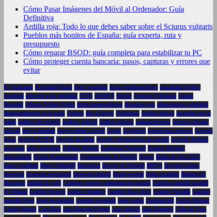
Cómo Pasar Imágenes del Móvil al Ordenador: Guía
Definitiva
Ardilla roja: Todo lo que debes saber sobre el Sciurus vulgaris
Pueblos más bonitos de España: guía experta, ruta y
presupuesto
Cómo reparar BSOD: guía completa para estabilizar tu PC
Cómo proteger cuenta bancaria: pasos, capturas y errores que
evitar
9.7 pulgadas
Actividad Física
actriz española
actriz estadounidense
actualidad política
española
adicción a las pantallas
ADN
AEMET
afición
Agencia Tributaria
Aitana
Bonmatí
Alberto Núñez Feijóo
alerta meteorológica
alfombra roja
alimentación saludable
almacenamiento en la nube
Alonso
alto el fuego
Alzheimer
anfibio ibérico
ansiedad por la
salud
análisis del partido
análisis judicial
análisis técnico
apalancamiento
apertura del año
judicial
apoyo familiar
apoyo militar a Israel
Apple
Argentina
arquitectura barroca
Arreglo
Asus
Arreglo de iPad
Arreglo de tablet
Arreglo refrigeración de portátil
Arreglo Toshiba
asesinato
astro argentino
Atlético Madrid
Audiencia Nacional
Audios filtrados
autocuidado
Ayuda Humanitaria
Ayuntamiento de Madrid
Ayuso
Balón de Oro 2025
banca española
Banco Sabadell
Barcelona
Bayern de Múnich
BBVA
Begoña Gómez
bienestar
bienestar emocional
bienestar infantil
biodiversidad
bolsa española
Bárbara de
Braganza
calidad de vida
Cambiar conector alimentación portatil
Cambiar pantalla portátil
en Málaga
Cambio bisagra
cambio climático
Cambio disco duro
Cambio Pantalla
Cambio
pantalla Asus
canal ascendente
cantante española
cante jondo
Carabanchel
Carlos Alcaraz
Carlos Mazón
Casa Real
caso Begoña Gómez
caso judicial
caso Zapatero
Celta de Vigo