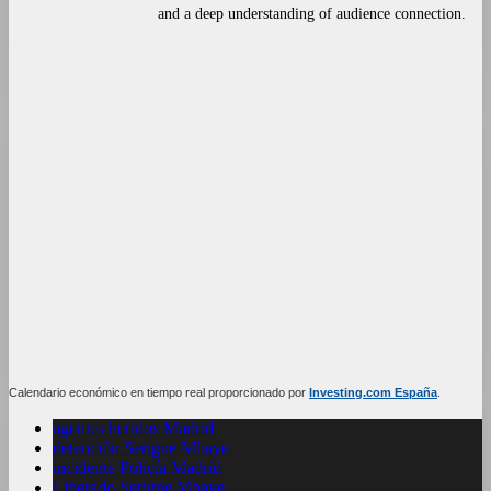
and a deep understanding of audience connection.
Calendario económico en tiempo real proporcionado por
Investing.com España
.
agentes heridos Madrid
detención Serigne Mbaye
incidente Policía Madrid
Liberado Serigne Mbaye