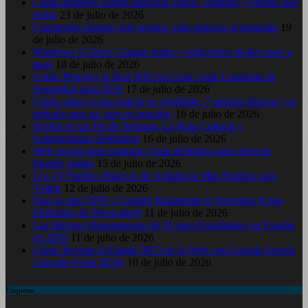
Cómo proteger cuenta bancaria: pasos, capturas y errores que
evitar
23 de julio de 2026
Comprobar página web segura: guía práctica actualizada
19
de julio de 2026
Windows 11 lento: Causas reales y soluciones fáciles paso a
paso
18 de julio de 2026
Cómo Proteger tu Red WiFi en Casa: Guía Completa de
Seguridad para 2026
17 de julio de 2026
Cómo saber si una noticia es confiable: 7 señales básicas y el
método para no caer en engaños
16 de julio de 2026
Sevilla en un Fin de Semana: La Ruta Cultural y
Gastronómica Definitiva
16 de julio de 2026
Web segura para comprar: Guía definitiva para detectar
fraudes online
15 de julio de 2026
Los 10 Pueblos Blancos de Andalucía Más Bonitos para
Visitar
12 de julio de 2026
Qué es una VPN y Cuándo Realmente la Necesitas (Guía
Definitiva de Privacidad)
11 de julio de 2026
Las Mejores Herramientas de IA para Estudiantes en España
en 2026
11 de julio de 2026
Cómo Revisar el Estado SEO de tu Web con Google Search
Console (Guía 2026)
10 de julio de 2026
Etiquetas