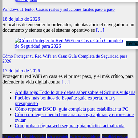
Windows 11 lento: Causas reales y soluciones fáciles paso a paso
18 de julio de 2026
Si acabas de encender tu ordenador, intentas abrir el navegador o un
documento y sientes que el sistema operativo se
[…]
Tecno
Cómo Proteger tu Red WiFi en Casa: Guía Completa de Seguridad para
2026
17 de julio de 2026
Proteger tu red WiFi en casa es el primer paso, y el más crítico, para
defender tu vida digital contra
[…]
Ardilla roja: Todo lo que debes saber sobre el Sciurus vulgaris
Pueblos más bonitos de España: guía experta, ruta y
presupuesto
Cómo reparar BSOD: guía completa para estabilizar tu PC
Cómo proteger cuenta bancaria: pasos, capturas y errores que
evitar
Comprobar página web segura: guía práctica actualizada
9.7 pulgadas
Actividad Física
actriz española
actriz estadounidense
actualidad política