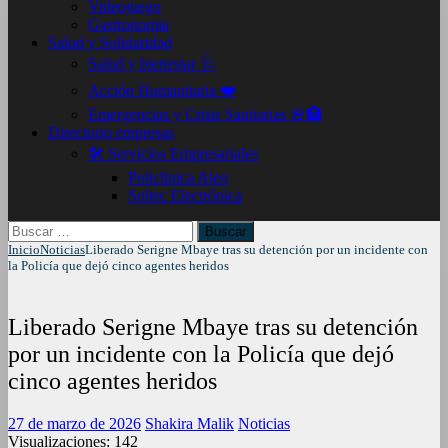
Videojuego
Gastronomia
Salud y Solidaridad
Salud y bienestar 🩺
Acción Humanitaria ❤️
Emergencias y Crisis Sanitarias 🚨🏥
Directorio empresas
🛠️ Servicios Empresariales
Policlinica Alen
Soltec Electrónica
Buscar:
Inicio
Noticias
Liberado Serigne Mbaye tras su detención por un incidente con
la Policía que dejó cinco agentes heridos
Liberado Serigne Mbaye tras su detención
por un incidente con la Policía que dejó
cinco agentes heridos
27 de marzo de 2026
Shakira Malik
Noticias
Visualizaciones:
142