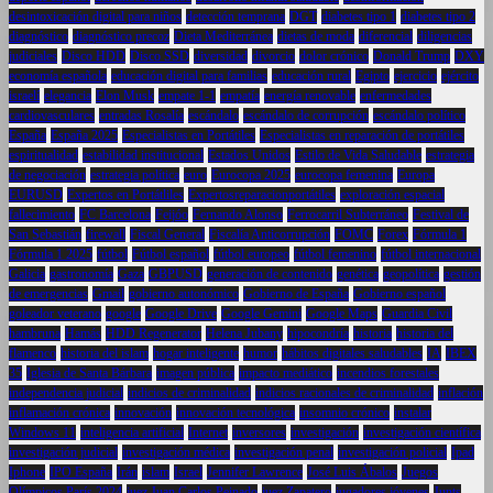
desintoxicación digital para niños
detección temprana
DGT
diabetes tipo 1
diabetes tipo 2
diagnóstico
diagnóstico precoz
Dieta Mediterránea
dietas de moda
diferencial
diligencias
judiciales
Disco HDD
Disco SSD
diversidad
divorcio
dolor crónico
Donald Trump
DXY
economía española
educación digital para familias
educación rural
Egipto
ejercicio
ejército
israelí
elegancia
Elon Musk
empate 1-1
empatía
energía renovable
enfermedades
cardiovasculares
entradas Rosalía
escándalo
escándalo de corrupción
escándalo político
España
España 2025
Especialistas en Portátiles
Especialistas en reparación de portátiles
espiritualidad
estabilidad institucional
Estados Unidos
Estilo de Vida Saludable
estrategia
de negociación
estrategia política
euro
Eurocopa 2025
eurocopa femenina
Europa
EURUSD
Expertos en Portátliles
Expertosreparacionportátiles
exploración espacial
fallecimiento
FC Barcelona
Feijóo
Fernando Alonso
Ferrocarril Subterráneo
Festival de
San Sebastián
firewall
Fiscal General
Fiscalía Anticorrupción
FOMC
Forex
Fórmula 1
Fórmula 1 2025
fútbol
Fútbol español
fútbol europeo
fútbol femenino
fútbol internacional
Galicia
gastronomía
Gaza
GBPUSD
generación de contenido
genética
geopolítica
gestión
de emergencias
Gmail
gobierno autonómico
Gobierno de España
Gobierno español
goleador veterano
google
Google Drive
Google Gemini
Google Maps
Guardia Civil
hambruna
Hamás
HDD Regenerator
Helena Jubany
hipocondría
historia
historia del
flamenco
historia del islam
hogar inteligente
humor
hábitos digitales saludables
IA
IBEX
35
Iglesia de Santa Bárbara
imagen pública
impacto mediático
incendios forestales
independencia judicial
indicios de criminalidad
indicios racionales de criminalidad
inflación
inflamación crónica
innovación
innovación tecnológica
insomnio crónico
instalar
Windows 11
inteligencia artificial
Internet
inversores
investigación
investigación científica
investigación judicial
investigación médica
investigación penal
investigación policial
Ipad
Iphone
IPO España
Irán
islam
Israel
Jennifer Lawrence
José Luis Ábalos
Juegos
Olímpicos París 2024
juez Juan Carlos Peinado
juez Zapatero
jugadores jóvenes
Junts