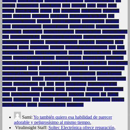
resistencia
resolución del juez
responsabilidad institucional
revelación de secretos
Rey
Felipe VI
ritmo circadiano
Rosalía Madrid
router
Router 4G
RTVE
ruptura
récord
histórico
récords de Messi
Sabadell
salud
salud cerebral
salud digestiva
salud digital
infantil
salud infantil
salud mental
salud pública
San Sebastián de los Reyes
SAT
mantenimiento portátiles
Seguridad
seguridad cibernética
seguridad de red
seguridad
digital
seguridad informática
seguridad nacional
seguridad regional
Seguridad Social
seguridad vial
seguridad wifi
selecciones nacionales
selección argentina
selección española
SEO
Servicio técnico Asus
servicio técnico dental Málaga
Servicio técnico para portátiles
Silvia Intxaurrondo
sinceridad
sistema judicial español
smartphone
Smartphones
Soltec
Electrónica
soporte
sostenibilidad
Stop-Loss
síndrome de abstinencia digital
tablet
Taller
de reparación portátiles
Taller reparación tablets
tecnología
tecnología educativa
tecnología
médica
tecnología y desarrollo infantil
televisión española
tendencia alcista
tenis español
tensiones en Oriente Medio
tensión institucional
tiempo de pantalla en niños
trabajo remoto
tradición española
trading
transformación digital
transparencia
transparencia institucional
transporte público Madrid
trastornos del sueño
tribunales españoles
Tribunal Supremo
tráfico de influencias
Turismo
turismo en España
turismo en madrid
turismo internacional
España
turistas en España
UCI
UCO
unidad
Unión Europea
uso responsable de la
tecnología
Usuarios
Valencia
vecinos
verano
vida saludable
videojuegos
videojuegos y
niños
Videos de reparación
violencia de género
Vito Quiles
volatilidad
Vox
Vuelta a
España
vídeos cortos
Wifi
Windows
windows 10
Windows 11
Yolanda Díaz
YouTube
Zohran Mamdani
Ábalos
Álvaro García Ortiz
ética política
Sami:
Yo también quiero esa habilidad de parecer
adorable y peligrosísimo al mismo tiempo.
Viralinsight Staff:
Soltec Electrónica ofrece reparación,