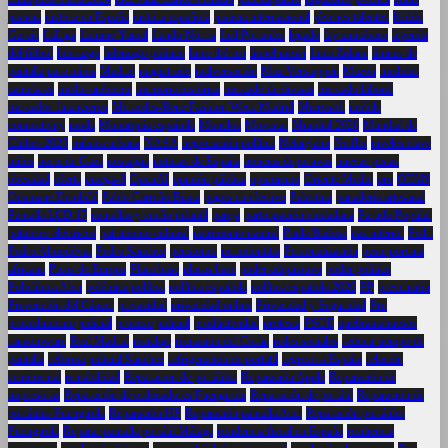
justicia
justicia en España
justicia española
justicia internacional
jóvenes talentos
Koldo
García
LaLiga
Lamine Yamal
Lando Norris
Lcd Portatiles
legado
ley antitabaco
leyenda
del fútbol
liderazgo
liderazgo político
lince ibérico
lionel messi
Luca Zidane
límites de
pantalla para niños
Madrid
magistrado
malversación
Max Verstappen
Mazón
medidas
cautelares
medio ambiente
memoria histórica
mercado de divisas
mercado laboral
mercados financieros
Mercedes-Benz Fashion Week Madrid
Microsoft
mobile
connectivity
moda
Monarquía española
Moncloa
Movistar
Mundial 2026
Mundial de
Clubes 2025
música urbana
NASA
negociación política
Netanyahu
Netflix
niveles clave
niños
norte de Gaza
nostalgia
noticias de España
noticias deportivas
nuevas pistas
obesidad
oferta
omega-3
OpenAI
opinión pública
optimismo
Oriente Medio
oro
OTAN
Ousmane Dembélé
Pablo Carreño Busta
pagos en efectivo
Palestina
panadería artesanal
Pantalla LCD 17
pantallas y sueño infantil
pareja
participación ciudadana
Partido Popular
patinetes eléctricos
patrimonio cultural
patrimonio natural
Paula Badosa
paz interior
Pedri
Pedro Almodóvar
Pedro Sánchez
pensiones
periodontitis
Personalización
peste porcina
africana
Picos de Europa
Placa base
placas base
poder adquisitivo
poder político
Policlínica Alen
polémica política
política española
política española 2026
PP
prevención
Prevención del Cáncer
privacidad
privacidad online
Privacidad y Seguridad
Pro
procedimiento judicial
proceso judicial
productividad
protesta
PSOE
quebrantahuesos
ransomware
Real Madrid
reciclaje
recitación del Corán
redes sociales
reducir tiempo de
pantalla
reforma judicial Sánchez
refrigeración de portátil
regreso a España
relación
sentimental
rentabilidad
Reparacion de portátiles
Reparación Apple
Reparación de
impresoras
Reparación de ordenadores Fuengirola
Reparación de portátil
Reparación de
portátiles Fuengirola
Reparación HP
Reparación pantalla Acer
Reparación portátiles
Fuengirola
Reparar pantalla portátil Málaga
residencia fiscal en España
resiliencia