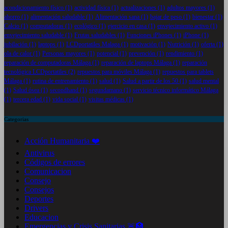
acondicionamiento físico
(1)
actividad física
(1)
actualizaciones
(1)
adultos mayores
(1)
ahorro
(1)
alimentación saludable
(1)
Alimentación sana
(1)
bajar de peso
(1)
bienestar
(1)
Calcio
(1)
computadoras
(1)
ecológico
(1)
ejercicio en casa
(1)
envejecimiento activo
(1)
envejecimiento saludable
(1)
Frutas saludables
(1)
Funciones iPhones
(1)
iPhone
(1)
jubilación
(1)
laptops
(1)
LCDportatiles Malaga
(1)
motivación
(1)
Nutrición
(1)
oferta
(1)
ola de calor
(1)
Personas mayores
(1)
potencial
(1)
prevención
(1)
rendimiento
(1)
reparación de computadoras Málaga
(1)
reparación de laptops Málaga
(1)
reparación
tecnológica LCDportatiles
(2)
repuestos para móviles Málaga
(1)
repuestos para tablets
Málaga
(1)
rutina de entrenamiento
(1)
salud
(1)
Salud a partir de los 50
(1)
salud mental
(1)
Salud ósea
(1)
secondhand
(1)
segundamano
(1)
servicio técnico informático Málaga
(1)
tercera edad
(1)
vida social
(1)
visitas médicas
(1)
Categorias
Acción Humanitaria ❤️
Antivirus
Códigos de errores
Comunicacion
Consejo
Consejos
Deportes
Drivers
Educacion
Emergencias y Crisis Sanitarias 🚨🏥