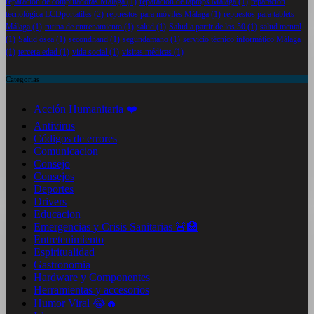
reparación de computadoras Málaga
(1)
reparación de laptops Málaga
(1)
reparación
tecnológica LCDportatiles
(2)
repuestos para móviles Málaga
(1)
repuestos para tablets
Málaga
(1)
rutina de entrenamiento
(1)
salud
(1)
Salud a partir de los 50
(1)
salud mental
(1)
Salud ósea
(1)
secondhand
(1)
segundamano
(1)
servicio técnico informático Málaga
(1)
tercera edad
(1)
vida social
(1)
visitas médicas
(1)
Categorias
Acción Humanitaria ❤️
Antivirus
Códigos de errores
Comunicacion
Consejo
Consejos
Deportes
Drivers
Educacion
Emergencias y Crisis Sanitarias 🚨🏥
Entretenimiento
Espiritualidad
Gastronomia
Hardware y Componentes
Herramientas y accesorios
Humor Viral 😂🔥