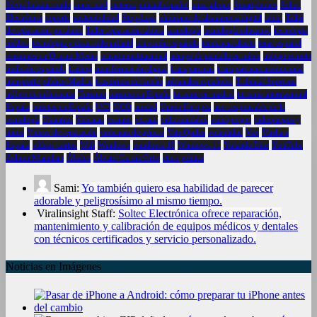
Silvia Intxaurrondo
sinceridad
sistema judicial español
smartphone
Smartphones
Soltec
Electrónica
soporte
sostenibilidad
Stop-Loss
síndrome de abstinencia digital
tablet
Taller
de reparación portátiles
Taller reparación tablets
tecnología
tecnología educativa
tecnología
médica
tecnología y desarrollo infantil
televisión española
tendencia alcista
tenis español
tensiones en Oriente Medio
tensión institucional
tiempo de pantalla en niños
trabajo remoto
tradición española
trading
transformación digital
transparencia
transparencia institucional
transporte público Madrid
trastornos del sueño
tribunales españoles
Tribunal Supremo
tráfico de influencias
Turismo
turismo en España
turismo en madrid
turismo internacional
España
turistas en España
UCI
UCO
unidad
Unión Europea
uso responsable de la
tecnología
Usuarios
Valencia
vecinos
verano
vida saludable
videojuegos
videojuegos y
niños
Videos de reparación
violencia de género
Vito Quiles
volatilidad
Vox
Vuelta a
España
vídeos cortos
Wifi
Windows
windows 10
Windows 11
Yolanda Díaz
YouTube
Zohran Mamdani
Ábalos
Álvaro García Ortiz
ética política
Sami:
Yo también quiero esa habilidad de parecer
adorable y peligrosísimo al mismo tiempo.
Viralinsight Staff:
Soltec Electrónica ofrece reparación,
mantenimiento y calibración de equipos médicos y dentales
con técnicos certificados y servicio personalizado.
Noticias en Imágenes