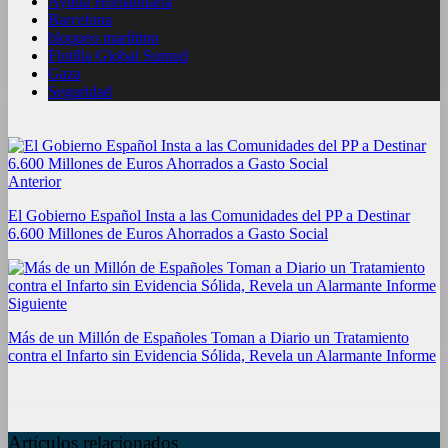
Ayuda Humanitaria
Barcelona
bloqueo marítimo
Flotilla Global Sumud
Gaza
Seguridad
Anterior
El Gobierno Español Insta a las Comunidades del PP a Destinar
6.600 Millones de Euros Ahorrados a Gasto Social
Siguiente
Más de un Millón de Españoles Toman a Diario un Tratamiento
contra el Infarto sin Evidencia Sólida, Revela un Alarmante Informe
Artículos relacionados