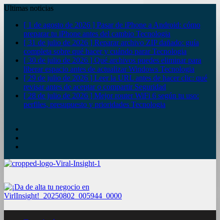
Ultimas noticias
[ 1 de agosto de 2026 ]
Pasar de iPhone a Android: cómo
preparar tu iPhone antes del cambio
Tecnologia
[ 31 de julio de 2026 ]
Reparar archivo ZIP dañado: guía
completa sobre qué hacer y cuándo parar
Tecnologia
[ 30 de julio de 2026 ]
Qué archivos puedes eliminar para
liberar espacio antes de actualizar Windows
Tecnologia
[ 29 de julio de 2026 ]
Leer la URL antes de hacer clic: qué
revisar antes de aceptar o compartir
Seguridad
[ 28 de julio de 2026 ]
Mejor router WiFi 6 según tu uso:
perfiles, presupuesto y prioridades
Tecnologia
YouTube
Twitter
Facebook