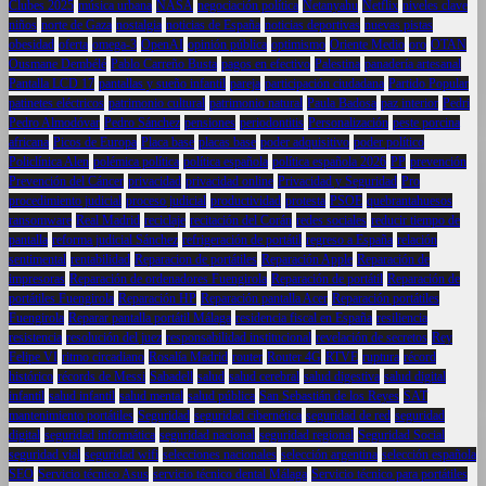
Clubes 2025
música urbana
NASA
negociación política
Netanyahu
Netflix
niveles clave
niños
norte de Gaza
nostalgia
noticias de España
noticias deportivas
nuevas pistas
obesidad
oferta
omega-3
OpenAI
opinión pública
optimismo
Oriente Medio
oro
OTAN
Ousmane Dembélé
Pablo Carreño Busta
pagos en efectivo
Palestina
panadería artesanal
Pantalla LCD 17
pantallas y sueño infantil
pareja
participación ciudadana
Partido Popular
patinetes eléctricos
patrimonio cultural
patrimonio natural
Paula Badosa
paz interior
Pedri
Pedro Almodóvar
Pedro Sánchez
pensiones
periodontitis
Personalización
peste porcina
africana
Picos de Europa
Placa base
placas base
poder adquisitivo
poder político
Policlínica Alen
polémica política
política española
política española 2026
PP
prevención
Prevención del Cáncer
privacidad
privacidad online
Privacidad y Seguridad
Pro
procedimiento judicial
proceso judicial
productividad
protesta
PSOE
quebrantahuesos
ransomware
Real Madrid
reciclaje
recitación del Corán
redes sociales
reducir tiempo de
pantalla
reforma judicial Sánchez
refrigeración de portátil
regreso a España
relación
sentimental
rentabilidad
Reparacion de portátiles
Reparación Apple
Reparación de
impresoras
Reparación de ordenadores Fuengirola
Reparación de portátil
Reparación de
portátiles Fuengirola
Reparación HP
Reparación pantalla Acer
Reparación portátiles
Fuengirola
Reparar pantalla portátil Málaga
residencia fiscal en España
resiliencia
resistencia
resolución del juez
responsabilidad institucional
revelación de secretos
Rey
Felipe VI
ritmo circadiano
Rosalía Madrid
router
Router 4G
RTVE
ruptura
récord
histórico
récords de Messi
Sabadell
salud
salud cerebral
salud digestiva
salud digital
infantil
salud infantil
salud mental
salud pública
San Sebastián de los Reyes
SAT
mantenimiento portátiles
Seguridad
seguridad cibernética
seguridad de red
seguridad
digital
seguridad informática
seguridad nacional
seguridad regional
Seguridad Social
seguridad vial
seguridad wifi
selecciones nacionales
selección argentina
selección española
SEO
Servicio técnico Asus
servicio técnico dental Málaga
Servicio técnico para portátiles