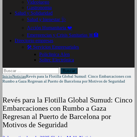
Videojuego
Gastronomia
Salud y Solidaridad
Salud y bienestar 🩺
Acción Humanitaria ❤️
Emergencias y Crisis Sanitarias 🚨🏥
Directorio empresas
🛠️ Servicios Empresariales
Policlinica Alen
Soltec Electrónica
Buscar:
Inicio
Noticias
Revés para la Flotilla Global Sumud: Cinco Embarcaciones con
Rumbo a Gaza Regresan al Puerto de Barcelona por Motivos de Seguridad
Revés para la Flotilla Global Sumud: Cinco
Embarcaciones con Rumbo a Gaza
Regresan al Puerto de Barcelona por
Motivos de Seguridad