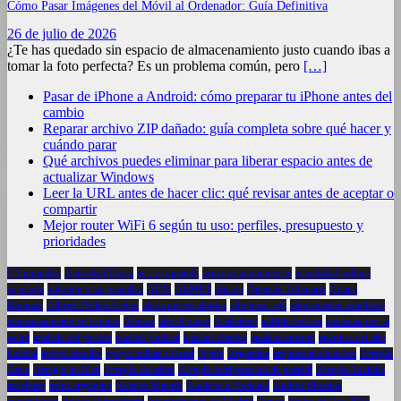
Cómo Pasar Imágenes del Móvil al Ordenador: Guía Definitiva
26 de julio de 2026
¿Te has quedado sin espacio de almacenamiento justo cuando ibas a
tomar la foto perfecta? Es un problema común, pero
[…]
Pasar de iPhone a Android: cómo preparar tu iPhone antes del
cambio
Reparar archivo ZIP dañado: guía completa sobre qué hacer y
cuándo parar
Qué archivos puedes eliminar para liberar espacio antes de
actualizar Windows
Leer la URL antes de hacer clic: qué revisar antes de aceptar o
compartir
Mejor router WiFi 6 según tu uso: perfiles, presupuesto y
prioridades
9.7 pulgadas
Actividad Física
actriz española
actriz estadounidense
actualidad política
española
adicción a las pantallas
ADN
AEMET
afición
Agencia Tributaria
Aitana
Bonmatí
Alberto Núñez Feijóo
alerta meteorológica
alfombra roja
alimentación saludable
almacenamiento en la nube
Alonso
alto el fuego
Alzheimer
anfibio ibérico
ansiedad por la
salud
análisis del partido
análisis judicial
análisis técnico
apalancamiento
apertura del año
judicial
apoyo familiar
apoyo militar a Israel
Apple
Argentina
arquitectura barroca
Arreglo
Asus
Arreglo de iPad
Arreglo de tablet
Arreglo refrigeración de portátil
Arreglo Toshiba
asesinato
astro argentino
Atlético Madrid
Audiencia Nacional
Audios filtrados