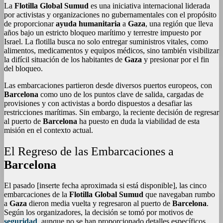
La
Flotilla Global Sumud
es una iniciativa internacional liderada
por activistas y organizaciones no gubernamentales con el propósito
de proporcionar
ayuda humanitaria
a
Gaza
, una región que lleva
años bajo un estricto bloqueo marítimo y terrestre impuesto por
Israel. La flotilla busca no solo entregar suministros vitales, como
alimentos, medicamentos y equipos médicos, sino también visibilizar
la difícil situación de los habitantes de
Gaza
y presionar por el fin
del bloqueo.
Las embarcaciones partieron desde diversos puertos europeos, con
Barcelona
como uno de los puntos clave de salida, cargadas de
provisiones y con activistas a bordo dispuestos a desafiar las
restricciones marítimas. Sin embargo, la reciente decisión de regresar
al puerto de
Barcelona
ha puesto en duda la viabilidad de esta
misión en el contexto actual.
El Regreso de las Embarcaciones a
Barcelona
El pasado [inserte fecha aproximada si está disponible], las cinco
embarcaciones de la
Flotilla Global Sumud
que navegaban rumbo
a
Gaza
dieron media vuelta y regresaron al puerto de
Barcelona
.
Según los organizadores, la decisión se tomó por motivos de
seguridad
, aunque no se han proporcionado detalles específicos