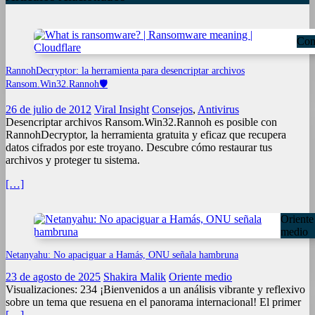
Con
RannohDecryptor: la herramienta para desencriptar archivos
Ransom.Win32.Rannoh🛡️
26 de julio de 2012
Viral Insight
Consejos
,
Antivirus
Desencriptar archivos Ransom.Win32.Rannoh es posible con
RannohDecryptor, la herramienta gratuita y eficaz que recupera
datos cifrados por este troyano. Descubre cómo restaurar tus
archivos y proteger tu sistema.
[…]
Oriente
medio
Netanyahu: No apaciguar a Hamás, ONU señala hambruna
23 de agosto de 2025
Shakira Malik
Oriente medio
Visualizaciones: 234 ¡Bienvenidos a un análisis vibrante y reflexivo
sobre un tema que resuena en el panorama internacional! El primer
[…]