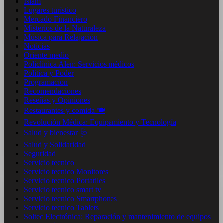
Islam
Lugares turístico
Mercado Financiero
Misterios de la Naturaleza
Música para Relajación
Noticias
Oriente medio
Policlinica Alen: Servicios médicos
Politica y Poder
Programacion
Recomendaciones
Reseñas y Opiniones
Restaurantes y comida 🍽️
Revolución Médica: Equipamiento y Tecnología
Salud y bienestar 🩺
Salud y Solidaridad
Seguridad
Servicio tecnico
Servicio tecnico Monitores
Servicio tecnico Portatiles
Servicio tecnico smart tv
Servicio tecnico Smartphones
Servicio tecnico Tablets
Soltec Electrónica: Reparación y mantenimiento de equipos