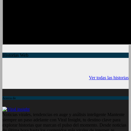
Historias Web
7 frutas ricas en
España en julio:
Funciones ocu
calcio para
Playas de
del iPhone qu
Ver todas las historias
mantener la salud
ensueño, cultura
conocías
ósea a partir de
vibrante y ¡más!
los 50 años
Acerca de
Noticias virales, tendencias en auge y análisis inteligente Mantente
siempre un paso adelante con Viral Insight, tu destino clave para
explorar historias que marcan el pulso del momento. Desde noticias
de última hora hasta los contenidos más virales de internet, te