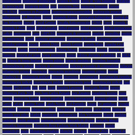
espiritualidad
estabilidad institucional
Estados Unidos
Estilo de Vida Saludable
estrategia
de negociación
estrategia política
euro
Eurocopa 2025
eurocopa femenina
Europa
EURUSD
Expertos en Portátliles
Expertosreparacionportátiles
exploración espacial
fallecimiento
FC Barcelona
Feijóo
Fernando Alonso
Ferrocarril Subterráneo
Festival de
San Sebastián
firewall
Fiscal General
Fiscalía Anticorrupción
FOMC
Forex
Fórmula 1
Fórmula 1 2025
fútbol
Fútbol español
fútbol europeo
fútbol femenino
fútbol internacional
Galicia
gastronomía
Gaza
GBPUSD
generación de contenido
genética
geopolítica
gestión
de emergencias
Gmail
gobierno autonómico
Gobierno de España
Gobierno español
goleador veterano
google
Google Drive
Google Gemini
Google Maps
Guardia Civil
hambruna
Hamás
HDD Regenerator
Helena Jubany
hipocondría
historia
historia del
flamenco
historia del islam
hogar inteligente
humor
hábitos digitales saludables
IA
IBEX
35
Iglesia de Santa Bárbara
imagen pública
impacto mediático
incendios forestales
independencia judicial
indicios de criminalidad
indicios racionales de criminalidad
inflación
inflamación crónica
innovación
innovación tecnológica
insomnio crónico
instalar
Windows 11
inteligencia artificial
Internet
inversores
investigación
investigación científica
investigación judicial
investigación médica
investigación penal
investigación policial
Ipad
Iphone
IPO España
Irán
islam
Israel
Jennifer Lawrence
José Luis Ábalos
Juegos
Olímpicos París 2024
juez Juan Carlos Peinado
juez Zapatero
jugadores jóvenes
Junts
justicia
justicia en España
justicia española
justicia internacional
jóvenes talentos
Koldo
García
LaLiga
Lamine Yamal
Lando Norris
Lcd Portatiles
legado
ley antitabaco
leyenda
del fútbol
liderazgo
liderazgo político
lince ibérico
lionel messi
Luca Zidane
límites de
pantalla para niños
Madrid
magistrado
malversación
Max Verstappen
Mazón
medidas
cautelares
medio ambiente
memoria histórica
mercado de divisas
mercado laboral
mercados financieros
Mercedes-Benz Fashion Week Madrid
Microsoft
mobile
connectivity
moda
Monarquía española
Moncloa
Movistar
Mundial 2026
Mundial de