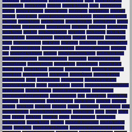
autocuidado
Ayuda Humanitaria
Ayuntamiento de Madrid
Ayuso
Balón de Oro 2025
banca española
Banco Sabadell
Barcelona
Bayern de Múnich
BBVA
Begoña Gómez
bienestar
bienestar emocional
bienestar infantil
biodiversidad
bolsa española
Bárbara de
Braganza
calidad de vida
Cambiar conector alimentación portatil
Cambiar pantalla portátil
en Málaga
Cambio bisagra
cambio climático
Cambio disco duro
Cambio Pantalla
Cambio
pantalla Asus
canal ascendente
cantante española
cante jondo
Carabanchel
Carlos Alcaraz
Carlos Mazón
Casa Real
caso Begoña Gómez
caso judicial
caso Zapatero
Celta de Vigo
centros de datos
Champions League
Charlie Kirk
ChatGPT
ciberataques
ciberseguridad
cifrado
cine contemporáneo
cine de autor
cine español
clasificación
clasificación Mundial
2026
computación cuántica
computación en la nube
comunidades autónomas
comunidad
local
Comunidad Valenciana
confesión
conflicto en Oriente Medio
conflicto Irán-Israel
conflicto israelí-palestino
consejos para padres
conservación
conservación ambiental
conservadurismo
contratos públicos
control de peso
control parental
Convento de las
Salesas Reales
Copa del Mundo
corrupción
corrupción política
creadores de contenido
crianza digital
Crisis humanitaria
Crisis política
Cristina Álvarez
crímenes de guerra
cultura española
Cáncer
David Broncano
Debut Olímpico
declaración ante el juez
declaración de Zapatero
defensa
Dejar de Fumar
demanda
dependencia tecnológica infantil
deporte español
derechos humanos
desarrollo infantil saludable
desinformación
desintoxicación digital para niños
detección temprana
DGT
diabetes tipo 1
diabetes tipo 2
diagnóstico
diagnóstico precoz
Dieta Mediterránea
dietas de moda
diferencial
diligencias
judiciales
Disco HDD
Disco SSD
diversidad
divorcio
dolor crónico
Donald Trump
DXY
economía española
educación digital para familias
educación rural
Egipto
ejercicio
ejército
israelí
elegancia
Elon Musk
empate 1-1
empatía
energía renovable
enfermedades
cardiovasculares
entradas Rosalía
escándalo
escándalo de corrupción
escándalo político
España
España 2025
Especialistas en Portátiles
Especialistas en reparación de portátiles