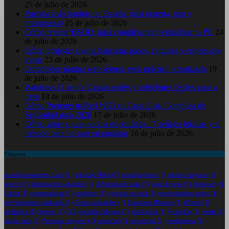
25 de julio de 2026
Pueblos más bonitos de España: guía experta, ruta y
presupuesto
25 de julio de 2026
Cómo reparar BSOD: guía completa para estabilizar tu PC
24
de julio de 2026
Cómo proteger cuenta bancaria: pasos, capturas y errores que
evitar
23 de julio de 2026
Comprobar página web segura: guía práctica actualizada
19
de julio de 2026
Windows 11 lento: Causas reales y soluciones fáciles paso a
paso
18 de julio de 2026
Cómo Proteger tu Red WiFi en Casa: Guía Completa de
Seguridad para 2026
17 de julio de 2026
Cómo saber si una noticia es confiable: 7 señales básicas y el
método para no caer en engaños
16 de julio de 2026
Etiquetas
acondicionamiento físico
(1)
actividad física
(1)
actualizaciones
(1)
adultos mayores
(1)
ahorro
(1)
alimentación saludable
(1)
Alimentación sana
(1)
bajar de peso
(1)
bienestar
(1)
Calcio
(1)
computadoras
(1)
ecológico
(1)
ejercicio en casa
(1)
envejecimiento activo
(1)
envejecimiento saludable
(1)
Frutas saludables
(1)
Funciones iPhones
(1)
iPhone
(1)
jubilación
(1)
laptops
(1)
LCDportatiles Malaga
(1)
motivación
(1)
Nutrición
(1)
oferta
(1)
ola de calor
(1)
Personas mayores
(1)
potencial
(1)
prevención
(1)
rendimiento
(1)