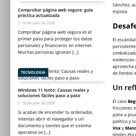
Sánchez, au
Comprobar página web segura: guía
esposa.
práctica actualizada
19 de julio de 2026
Desaf
Comprobar página web segura es el
primer paso para proteger tus datos
El escánda
personales y financieros en internet.
persistent
Muchas personas ignoran
[…]
simbolizada
evidencias 
aprovecha p
TECNOLOGIA
de fondos 
Un ref
Windows 11 lento: Causas reales y
soluciones fáciles paso a paso
El caso
Beg
18 de julio de 2026
fricciones
Si acabas de encender tu ordenador,
pone a prue
intentas abrir el navegador o un
político y 
documento y sientes que el sistema
Vox
y
Mano
operativo se
[…]
límites éti