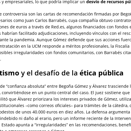
 y empresariales, lo que podría implicar un
desvío de recursos pú
de controversia son las cartas de recomendación firmadas por Be
sarios como Juan Carlos Barrabés, cuya compañía obtuvo contrato
lones de euros a través de Red.es, algunos financiados con fondos
s habrían facilitado adjudicaciones, incluyendo vínculos con el resc
ante la pandemia. Aunque Gómez defiende que sus acciones fuero
ntratación en la UCM responde a méritos profesionales, la Fiscalí
osibles irregularidades con fondos comunitarios, con Barrabés cit
.
itismo
y el desafío de la
ética pública
 de “confianza absoluta” entre Begoña Gómez y Álvarez trasciende 
, convirtiéndose en un punto central del caso. El juez sostiene que
ilitó que Álvarez priorizara los intereses privados de Gómez, utili
stitucionales –como correos oficiales– para trámites de la cátedra,
odestos de unos 40.000 euros en diez años. La defensa argumenta
indebido ni daño al erario, pero un informe reciente de la Interve
 Estado apunta a “irregularidades” en las recomendaciones, benef