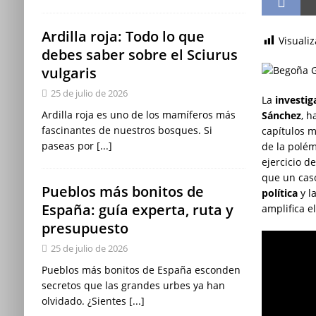
Ardilla roja: Todo lo que
Visuali
debes saber sobre el Sciurus
vulgaris
25 de julio de 2026
La
investig
Ardilla roja es uno de los mamíferos más
Sánchez
, 
fascinantes de nuestros bosques. Si
capítulos m
paseas por
[...]
de la polé
ejercicio d
que un caso
Pueblos más bonitos de
política
y l
España: guía experta, ruta y
amplifica el
presupuesto
25 de julio de 2026
Pueblos más bonitos de España esconden
secretos que las grandes urbes ya han
olvidado. ¿Sientes
[...]