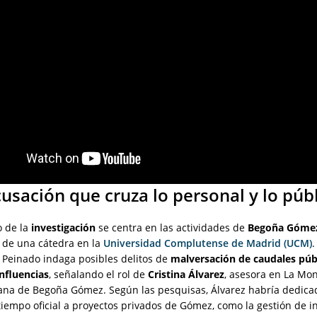
usación que cruza lo personal y lo púb
o de la
investigación
se centra en las actividades de
Begoña Góme
 de una cátedra en la
Universidad Complutense de Madrid (UCM)
.
 Peinado indaga posibles delitos de
malversación de caudales púb
influencias
, señalando el rol de
Cristina Álvarez
, asesora en La Mon
ana de Begoña Gómez. Según las pesquisas, Álvarez habría dedicad
iempo oficial a proyectos privados de Gómez, como la gestión de in