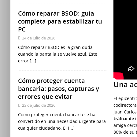
Cómo reparar BSOD: guía
completa para estabilizar tu
PC
24 de julio de 2026
Cómo reparar BSOD es la gran duda
cuando la pantalla se vuelve azul. Este
error
[...]
Cómo proteger cuenta
Una ac
bancaria: pasos, capturas y
errores que evitar
El epicentr
codirectora
23 de julio de 2026
Juan Carlos
Cómo proteger cuenta bancaria se ha
tráfico de 
convertido en una necesidad urgente para
amiga cerc
cualquier ciudadano. El
[...]
80% de su t