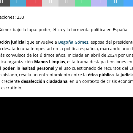
zaciones:
233
ación judicial
que envuelve a
Begoña Gómez
, esposa del presiden
ha desatado una tempestad en la política española, marcando uno d
ás convulsos de los últimos años. Iniciada en abril de 2024 por u
mica organización
Manos Limpias
, esta trama destapa tensiones ent
el
poder
, la
lealtad personal
y el uso cuestionado de recursos del E
 aislado, revela un enfrentamiento entre la
ética pública
, la
judici
a creciente
desafección ciudadana
, en un contexto de crisis econó
 escrutinio.