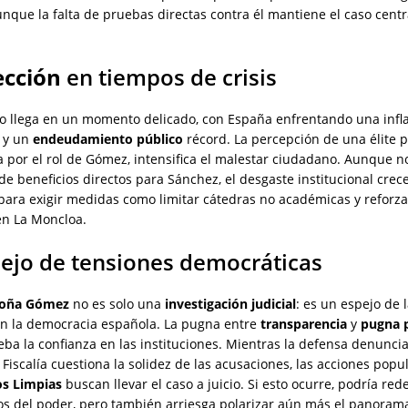
nque la falta de pruebas directas contra él mantiene el caso cent
ección
en tiempos de crisis
lo llega en un momento delicado, con España enfrentando una infl
e y un
endeudamiento público
récord. La percepción de una élite pr
 por el rol de Gómez, intensifica el malestar ciudadano. Aunque n
de beneficios directos para Sánchez, el desgaste institucional crece,
ara exigir medidas como limitar cátedras no académicas y reforzar
en La Moncloa.
lejo de tensiones democráticas
oña Gómez
no es solo una
investigación judicial
: es un espejo de 
 en la democracia española. La pugna entre
transparencia
y
pugna p
ba la confianza en las instituciones. Mientras la defensa denunci
la Fiscalía cuestiona la solidez de las acusaciones, las acciones popu
s Limpias
buscan llevar el caso a juicio. Si esto ocurre, podría rede
cos del poder, pero también arriesga polarizar aún más el panorama