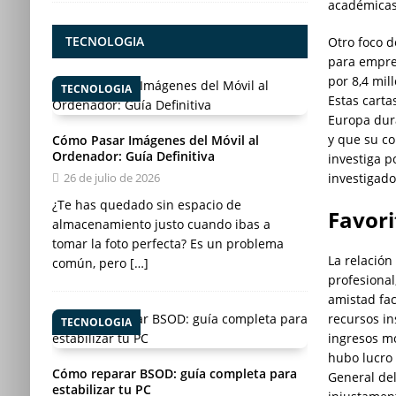
académicas
TECNOLOGIA
Otro foco 
para empre
por 8,4 mil
TECNOLOGIA
Estas carta
Europa dur
y que su co
Cómo Pasar Imágenes del Móvil al
Ordenador: Guía Definitiva
investiga p
26 de julio de 2026
investigado
¿Te has quedado sin espacio de
Favor
almacenamiento justo cuando ibas a
tomar la foto perfecta? Es un problema
La relación
común, pero
[…]
profesional
amistad fac
recursos in
TECNOLOGIA
ingresos m
hubo lucro 
Cómo reparar BSOD: guía completa para
General del
estabilizar tu PC