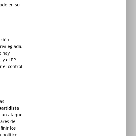
rado en su
ación
ivilegiada,
o hay
 y el PP
 el control
las
artidista
a un ataque
lares de
finir los
 político.