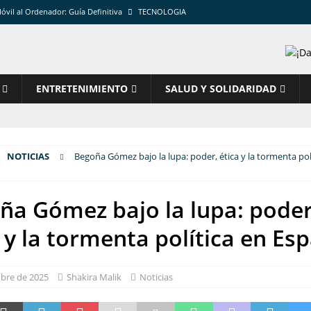
vil al Ordenador: Guía Definitiva
TECNOLOGIA
bes saber sobre el Sciurus vulgaris
EDUCACION
aña: guía experta, ruta y presupuesto
GASTRONOMIA
mpleta para estabilizar tu PC
TECNOLOGIA
ENTRETENIMIENTO
SALUD Y SOLIDARIDAD
ia: pasos, capturas y errores que evitar
TECNOLOGIA
NOTICIAS
Begoña Gómez bajo la lupa: poder, ética y la tormenta pol
ña Gómez bajo la lupa: poder
 y la tormenta política en Es
ubre de 2025
Shakira Malik
Noticias