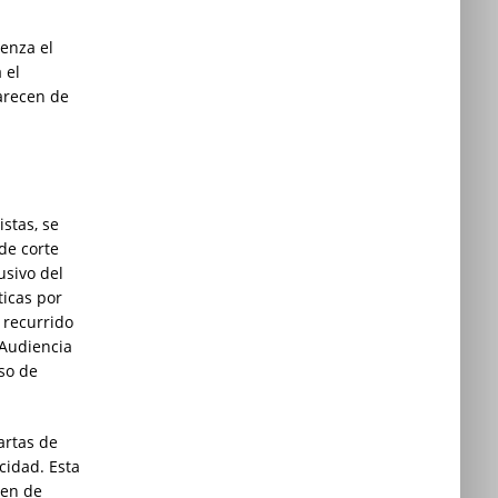
ienza el
 el
arecen de
istas, se
 de corte
usivo del
ticas por
 recurrido
 Audiencia
so de
artas de
cidad. Esta
gen de