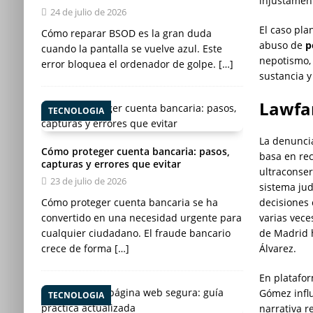
injustamen
24 de julio de 2026
El caso pla
Cómo reparar BSOD es la gran duda
abuso de
p
cuando la pantalla se vuelve azul. Este
nepotismo,
error bloquea el ordenador de golpe.
[…]
sustancia y
Lawfa
TECNOLOGIA
La denunci
Cómo proteger cuenta bancaria: pasos,
basa en re
capturas y errores que evitar
ultraconse
23 de julio de 2026
sistema jud
Cómo proteger cuenta bancaria se ha
decisiones 
convertido en una necesidad urgente para
varias vece
cualquier ciudadano. El fraude bancario
de Madrid h
crece de forma
[…]
Álvarez.
En platafo
Gómez influ
TECNOLOGIA
narrativa 