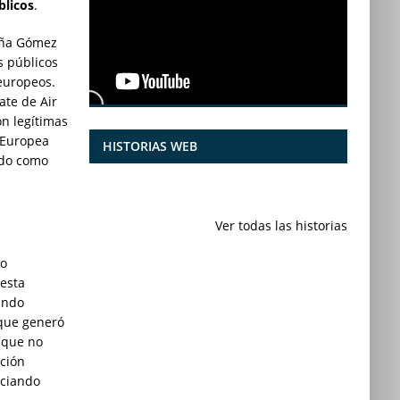
blicos
.
goña Gómez
s públicos
 europeos.
ate de Air
n legítimas
a Europea
HISTORIAS WEB
ado como
7 frutas ricas
España en
en calcio para
julio: Playas de
Ver todas las historias
mantener la
ensueño,
salud ósea a
cultura
lo
partir de los 50
vibrante y
 esta
años
¡más!
zando
 que generó
 que no
nción
iciando