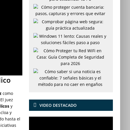
lico
z
como
 El juez
VIDEO DESTACADO
licos
y
cloa y
o hasta el
iciativas