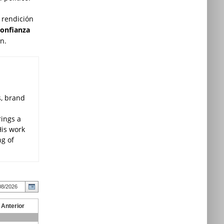
a rendición
confianza
n.
s, brand
rings a
His work
ng of