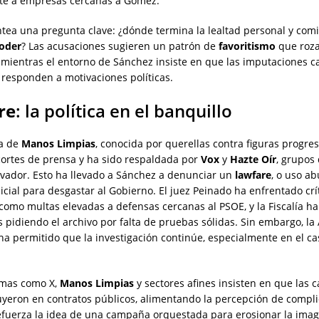
te a empresas cercanas a Gómez.
ntea una pregunta clave: ¿dónde termina la lealtad personal y com
oder
? Las acusaciones sugieren un patrón de
favoritismo
que roza
 mientras el entorno de Sánchez insiste en que las imputaciones c
 responden a motivaciones políticas.
re
: la política en el banquillo
a de
Manos Limpias
, conocida por querellas contra figuras progres
cortes de prensa y ha sido respaldada por
Vox
y
Hazte Oír
, grupos
rvador. Esto ha llevado a Sánchez a denunciar un
lawfare
, o uso ab
icial para desgastar al Gobierno. El juez Peinado ha enfrentado crí
como multas elevadas a defensas cercanas al PSOE, y la Fiscalía ha
s pidiendo el archivo por falta de pruebas sólidas. Sin embargo, la
a permitido que la investigación continúe, especialmente en el ca
rmas como X,
Manos Limpias
y sectores afines insisten en que las c
yeron en contratos públicos, alimentando la percepción de compli
refuerza la idea de una campaña orquestada para erosionar la ima