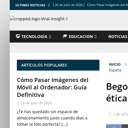
[ 26 de julio de 2026 ]
Cómo Pasar Imágenes del Mó
ULTIMAS NOTICIAS
[ 25 de julio de 2026 ]
Ardilla roja: Todo lo que de
[ 25 de julio de 2026 ]
Pueblos más bonitos de Esp
[ 24 de julio de 2026 ]
Cómo reparar BSOD: guía co
TECNOLOGÍA
EDUCACION
NOTICIAS
[ 23 de julio de 2026 ]
Cómo proteger cuenta bancar
INICIO
ARTÍCULOS POPULARES
España
Cómo Pasar Imágenes del
Bego
Móvil al Ordenador: Guía
Definitiva
ética
26 de julio de 2026
¿Te has quedado sin espacio de
1 de oct
almacenamiento justo cuando ibas a
tomar la foto perfecta?
[...]