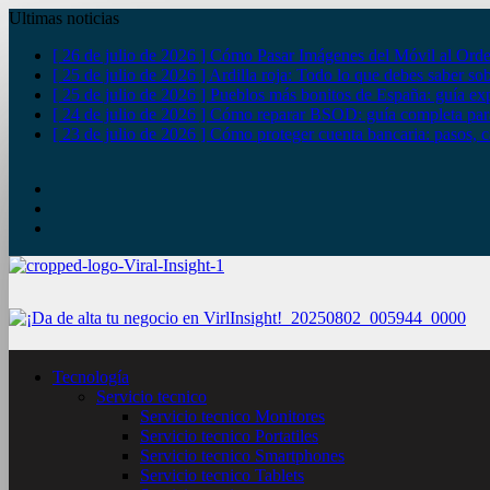
Ultimas noticias
[ 26 de julio de 2026 ]
Cómo Pasar Imágenes del Móvil al Orde
[ 25 de julio de 2026 ]
Ardilla roja: Todo lo que debes saber so
[ 25 de julio de 2026 ]
Pueblos más bonitos de España: guía exp
[ 24 de julio de 2026 ]
Cómo reparar BSOD: guía completa para
[ 23 de julio de 2026 ]
Cómo proteger cuenta bancaria: pasos, c
YouTube
Twitter
Facebook
Tecnología
Servicio tecnico
Servicio tecnico Monitores
Servicio tecnico Portatiles
Servicio tecnico Smartphones
Servicio tecnico Tablets