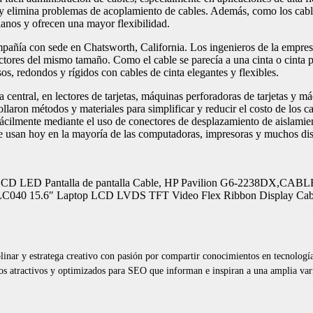
y elimina problemas de acoplamiento de cables. Además, como los cabl
ianos y ofrecen una mayor flexibilidad.
mpañía con sede en Chatsworth, California. Los ingenieros de la empre
tores del mismo tamaño. Como el cable se parecía a una cinta o cinta pl
 redondos y rígidos con cables de cinta elegantes y flexibles.
 central, en lectores de tarjetas, máquinas perforadoras de tarjetas y m
aron métodos y materiales para simplificar y reducir el costo de los cab
fácilmente mediante el uso de conectores de desplazamiento de aislamien
a se usan hoy en la mayoría de las computadoras, impresoras y muchos dis
ries LCD LED Pantalla de pantalla Cable, HP Pavilion G6-2238
5.6″ Laptop LCD LVDS TFT Video Flex Ribbon Display Cable 
iplinar y estratega creativo con pasión por compartir conocimientos en tecnolog
os atractivos y optimizados para SEO que informan e inspiran a una amplia vari