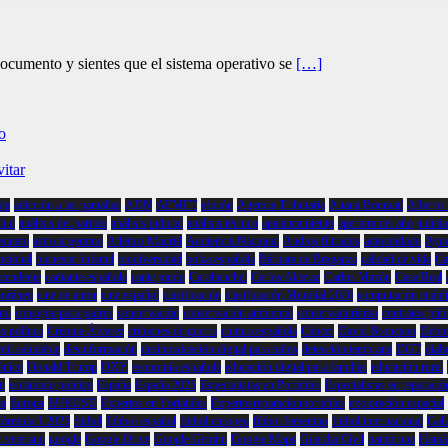
documento y sientes que el sistema operativo se
[…]
o
itar
ola
adicción a las pantallas
ADN
AEMET
afición
Agencia Tributaria
Aitana Bonmatí
Alberto
alud
análisis del partido
análisis judicial
análisis técnico
apalancamiento
apertura del año judicia
esinato
astro argentino
Atlético Madrid
Audiencia Nacional
Audios filtrados
autocuidado
Ayud
ocional
bienestar infantil
biodiversidad
bolsa española
Bárbara de Braganza
calidad de vida
Ca
scendente
cantante española
cante jondo
Carabanchel
Carlos Alcaraz
Carlos Mazón
Casa Real
poráneo
cine de autor
cine español
clasificación
clasificación Mundial 2026
computación cuánti
ino
consejos para padres
conservación
conservación ambiental
conservadurismo
contratos púb
s política
Cristina Álvarez
crímenes de guerra
cultura española
Cáncer
David Broncano
Debut
ntil saludable
desinformación
desintoxicación digital para niños
detección temprana
DGT
diabe
ónico
Donald Trump
DXY
economía española
educación digital para familias
educación rural
ón
escándalo político
España
España 2025
Especialistas en Portátiles
Especialistas en reparación
na
Europa
EURUSD
Expertos en Portátliles
Expertosreparacionportátiles
exploración espacial
órmula 1 2025
fútbol
Fútbol español
fútbol europeo
fútbol femenino
fútbol internacional
Gali
r veterano
google
Google Drive
Google Gemini
Google Maps
Guardia Civil
hambruna
Hamá