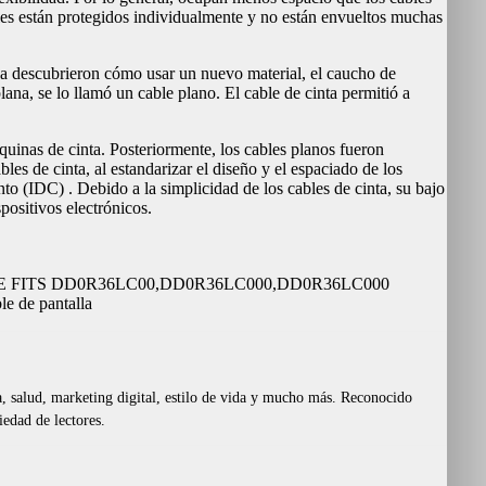
es están protegidos individualmente y no están envueltos muchas
sa descubrieron cómo usar un nuevo material, el caucho de
ana, se lo llamó un cable plano. El cable de cinta permitió a
áquinas de cinta. Posteriormente, los cables planos fueron
les de cinta, al estandarizar el diseño y el espaciado de los
to (IDC) . Debido a la simplicidad de los cables de cinta, su bajo
positivos electrónicos.
DX,CABLE FITS DD0R36LC00,DD0R36LC000,DD0R36LC000
de pantalla
ía, salud, marketing digital, estilo de vida y mucho más. Reconocido
edad de lectores.