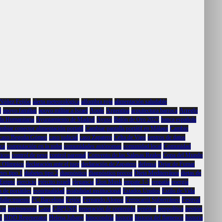
 Núñez Feijóo
alerta meteorológica
alfombra roja
alimentación saludable
l
apoyo familiar
apoyo militar a Israel
Apple
Argentina
arquitectura barroca
Arreglo
a Humanitaria
Ayuntamiento de Madrid
Ayuso
Balón de Oro 2025
banca española
mbiar conector alimentación portatil
Cambiar pantalla portátil en Málaga
Cambio
caso Begoña Gómez
caso judicial
caso Zapatero
Celta de Vigo
centros de datos
ca
computación en la nube
comunidades autónomas
comunidad local
Comunidad
licos
control de peso
control parental
Convento de las Salesas Reales
Copa del Mundo
 Olímpico
declaración ante el juez
declaración de Zapatero
defensa
Dejar de Fumar
tes tipo 1
diabetes tipo 2
diagnóstico
diagnóstico precoz
Dieta Mediterránea
dietas de
Egipto
ejercicio
ejército israelí
elegancia
Elon Musk
empate 1-1
empatía
energía
 de portátiles
espiritualidad
estabilidad institucional
Estados Unidos
Estilo de Vida
fallecimiento
FC Barcelona
Feijóo
Fernando Alonso
Ferrocarril Subterráneo
Festival
cia
gastronomía
Gaza
GBPUSD
generación de contenido
genética
geopolítica
gestión
s
HDD Regenerator
Helena Jubany
hipocondría
historia
historia del flamenco
historia