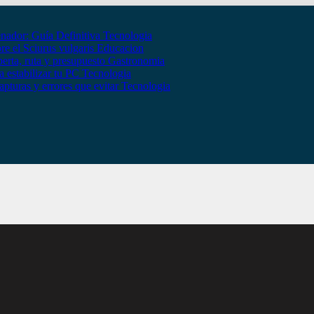
nador: Guía Definitiva
Tecnologia
bre el Sciurus vulgaris
Educacion
erta, ruta y presupuesto
Gastronomia
 estabilizar tu PC
Tecnologia
apturas y errores que evitar
Tecnologia