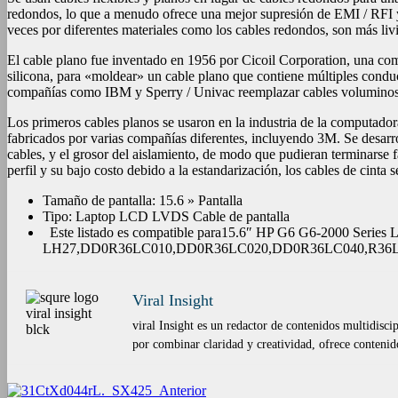
redondos, lo que a menudo ofrece una mejor supresión de EMI / RFI 
veces por diferentes materiales como los cables redondos, son más liv
El cable plano fue inventado en 1956 por Cicoil Corporation, una co
silicona, para «moldear» un cable plano que contiene múltiples conduc
compañías como IBM y Sperry / Univac reemplazar cables voluminosos,
Los primeros cables planos se usaron en la industria de la computadora
fabricados por varias compañías diferentes, incluyendo 3M. Se desarroll
cables, y el grosor del aislamiento, de modo que pudieran terminarse 
perfil y su bajo costo debido a la estandarización, los cables de cint
Tamaño de pantalla: 15.6 » Pantalla
Tipo: Laptop LCD LVDS Cable de pantalla
Este listado es compatible para15.6″ HP G6 G6-2000 Se
LH27,DD0R36LC010,DD0R36LC020,DD0R36LC040,R36LC040 1
Viral Insight
viral Insight es un redactor de contenidos multidisc
por combinar claridad y creatividad, ofrece contenid
Anterior