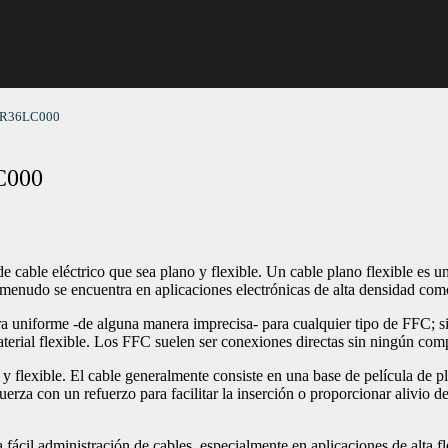
D0R36LC000
C000
de cable eléctrico que sea plano y flexible. Un cable plano flexible es u
menudo se encuentra en aplicaciones electrónicas de alta densidad como
era uniforme -de alguna manera imprecisa- para cualquier tipo de FFC; s
terial flexible. Los FFC suelen ser conexiones directas sin ningún com
 flexible. El cable generalmente consiste en una base de película de pl
uerza con un refuerzo para facilitar la inserción o proporcionar alivio d
 fácil administración de cables, especialmente en aplicaciones de alta f