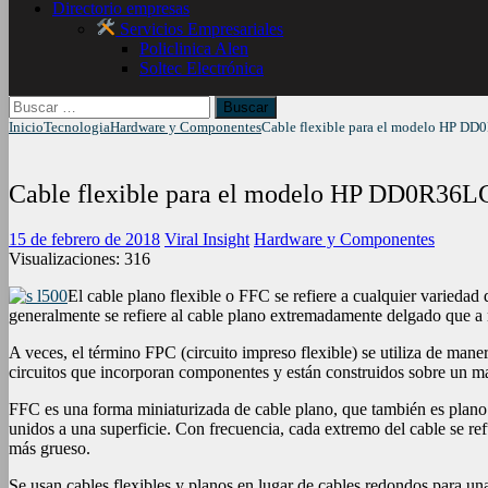
Directorio empresas
Servicios Empresariales
Policlinica Alen
Soltec Electrónica
Buscar:
Inicio
Tecnologia
Hardware y Componentes
Cable flexible para el modelo HP D
Cable flexible para el modelo HP DD0R36L
15 de febrero de 2018
Viral Insight
Hardware y Componentes
Visualizaciones:
316
El cable plano flexible o FFC se refiere a cualquier variedad 
generalmente se refiere al cable plano extremadamente delgado que a 
A veces, el término FPC (circuito impreso flexible) se utiliza de man
circuitos que incorporan componentes y están construidos sobre un ma
FFC es una forma miniaturizada de cable plano, que también es plano y
unidos a una superficie. Con frecuencia, cada extremo del cable se ref
más grueso.
Se usan cables flexibles y planos en lugar de cables redondos para una