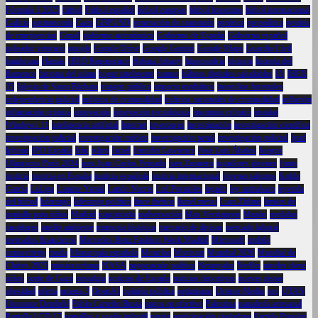
Fórmula 1 2025
fútbol
Fútbol español
fútbol europeo
fútbol femenino
fútbol internacional
Galicia
gastronomía
Gaza
GBPUSD
generación de contenido
genética
geopolítica
gestión
de emergencias
Gmail
gobierno autonómico
Gobierno de España
Gobierno español
goleador veterano
google
Google Drive
Google Gemini
Google Maps
Guardia Civil
hambruna
Hamás
HDD Regenerator
Helena Jubany
hipocondría
historia
historia del
flamenco
historia del islam
hogar inteligente
humor
hábitos digitales saludables
IA
IBEX
35
Iglesia de Santa Bárbara
imagen pública
impacto mediático
incendios forestales
independencia judicial
indicios de criminalidad
indicios racionales de criminalidad
inflación
inflamación crónica
innovación
innovación tecnológica
insomnio crónico
instalar
Windows 11
inteligencia artificial
Internet
inversores
investigación
investigación científica
investigación judicial
investigación médica
investigación penal
investigación policial
Ipad
Iphone
IPO España
Irán
islam
Israel
Jennifer Lawrence
José Luis Ábalos
Juegos
Olímpicos París 2024
juez Juan Carlos Peinado
juez Zapatero
jugadores jóvenes
Junts
justicia
justicia en España
justicia española
justicia internacional
jóvenes talentos
Koldo
García
LaLiga
Lamine Yamal
Lando Norris
Lcd Portatiles
legado
ley antitabaco
leyenda
del fútbol
liderazgo
liderazgo político
lince ibérico
lionel messi
Luca Zidane
límites de
pantalla para niños
Madrid
magistrado
malversación
Max Verstappen
Mazón
medidas
cautelares
medio ambiente
memoria histórica
mercado de divisas
mercado laboral
mercados financieros
Mercedes-Benz Fashion Week Madrid
Microsoft
mobile
connectivity
moda
Monarquía española
Moncloa
Movistar
Mundial 2026
Mundial de
Clubes 2025
música urbana
NASA
negociación política
Netanyahu
Netflix
niveles clave
niños
norte de Gaza
nostalgia
noticias de España
noticias deportivas
nuevas pistas
obesidad
oferta
omega-3
OpenAI
opinión pública
optimismo
Oriente Medio
oro
OTAN
Ousmane Dembélé
Pablo Carreño Busta
pagos en efectivo
Palestina
panadería artesanal
Pantalla LCD 17
pantallas y sueño infantil
pareja
participación ciudadana
Partido Popular