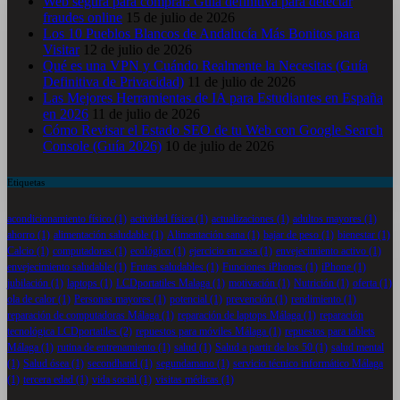
Web segura para comprar: Guía definitiva para detectar
fraudes online
15 de julio de 2026
Los 10 Pueblos Blancos de Andalucía Más Bonitos para
Visitar
12 de julio de 2026
Qué es una VPN y Cuándo Realmente la Necesitas (Guía
Definitiva de Privacidad)
11 de julio de 2026
Las Mejores Herramientas de IA para Estudiantes en España
en 2026
11 de julio de 2026
Cómo Revisar el Estado SEO de tu Web con Google Search
Console (Guía 2026)
10 de julio de 2026
Etiquetas
acondicionamiento físico
(1)
actividad física
(1)
actualizaciones
(1)
adultos mayores
(1)
ahorro
(1)
alimentación saludable
(1)
Alimentación sana
(1)
bajar de peso
(1)
bienestar
(1)
Calcio
(1)
computadoras
(1)
ecológico
(1)
ejercicio en casa
(1)
envejecimiento activo
(1)
envejecimiento saludable
(1)
Frutas saludables
(1)
Funciones iPhones
(1)
iPhone
(1)
jubilación
(1)
laptops
(1)
LCDportatiles Malaga
(1)
motivación
(1)
Nutrición
(1)
oferta
(1)
ola de calor
(1)
Personas mayores
(1)
potencial
(1)
prevención
(1)
rendimiento
(1)
reparación de computadoras Málaga
(1)
reparación de laptops Málaga
(1)
reparación
tecnológica LCDportatiles
(2)
repuestos para móviles Málaga
(1)
repuestos para tablets
Málaga
(1)
rutina de entrenamiento
(1)
salud
(1)
Salud a partir de los 50
(1)
salud mental
(1)
Salud ósea
(1)
secondhand
(1)
segundamano
(1)
servicio técnico informático Málaga
(1)
tercera edad
(1)
vida social
(1)
visitas médicas
(1)