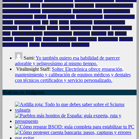
tradición española
trading
transformación digital
transparencia
transparencia institucional
transporte público Madrid
trastornos del sueño
tribunales españoles
Tribunal Supremo
tráfico de influencias
Turismo
turismo en España
turismo en madrid
turismo internacional
España
turistas en España
UCI
UCO
unidad
Unión Europea
uso responsable de la
tecnología
Usuarios
Valencia
vecinos
verano
vida saludable
videojuegos
videojuegos y
niños
Videos de reparación
violencia de género
Vito Quiles
volatilidad
Vox
Vuelta a
España
vídeos cortos
Wifi
Windows
windows 10
Windows 11
Yolanda Díaz
YouTube
Zohran Mamdani
Ábalos
Álvaro García Ortiz
ética política
Sami:
Yo también quiero esa habilidad de parecer
adorable y peligrosísimo al mismo tiempo.
Viralinsight Staff:
Soltec Electrónica ofrece reparación,
mantenimiento y calibración de equipos médicos y dentales
con técnicos certificados y servicio personalizado.
Noticias en Imágenes