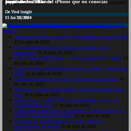
partir de los 50 años
y ¡más!
Funciones ocultas del iPhone que no conocías
en junio de 2024.
peso!
que importa. ¡Porque estar informado no tiene por qué ser aburrido!
De Viral Insight
De Viral Insight
De Viral Insight
De Viral Insight
De Viral Insight
Historias Web
El Jul 7, 2024
El Jun 23, 2024
El Jun 20, 2024
El Jun 15, 2024
El Jun 11, 2024
Entradas recientes
Ardilla roja: Todo lo que debes saber sobre el Sciurus vulgaris
25 de julio de 2026
Pueblos más bonitos de España: guía experta, ruta y
presupuesto
25 de julio de 2026
Cómo reparar BSOD: guía completa para estabilizar tu PC
24
de julio de 2026
Cómo proteger cuenta bancaria: pasos, capturas y errores que
evitar
23 de julio de 2026
Comprobar página web segura: guía práctica actualizada
19
de julio de 2026
Windows 11 lento: Causas reales y soluciones fáciles paso a
paso
18 de julio de 2026
Cómo Proteger tu Red WiFi en Casa: Guía Completa de
Seguridad para 2026
17 de julio de 2026
Cómo saber si una noticia es confiable: 7 señales básicas y el
método para no caer en engaños
16 de julio de 2026
Sevilla en un Fin de Semana: La Ruta Cultural y
Gastronómica Definitiva
16 de julio de 2026