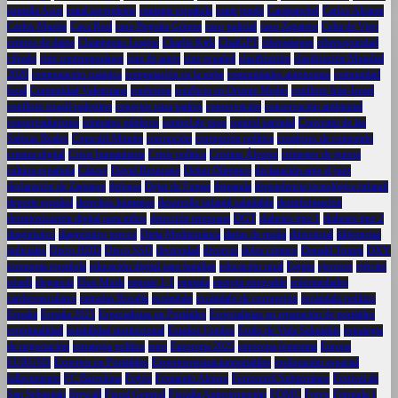
pantalla Asus
canal ascendente
cantante española
cante jondo
Carabanchel
Carlos Alcaraz
Carlos Mazón
Casa Real
caso Begoña Gómez
caso judicial
caso Zapatero
Celta de Vigo
centros de datos
Champions League
Charlie Kirk
ChatGPT
ciberataques
ciberseguridad
cifrado
cine contemporáneo
cine de autor
cine español
clasificación
clasificación Mundial
2026
computación cuántica
computación en la nube
comunidades autónomas
comunidad
local
Comunidad Valenciana
confesión
conflicto en Oriente Medio
conflicto Irán-Israel
conflicto israelí-palestino
consejos para padres
conservación
conservación ambiental
conservadurismo
contratos públicos
control de peso
control parental
Convento de las
Salesas Reales
Copa del Mundo
corrupción
corrupción política
creadores de contenido
crianza digital
Crisis humanitaria
Crisis política
Cristina Álvarez
crímenes de guerra
cultura española
Cáncer
David Broncano
Debut Olímpico
declaración ante el juez
declaración de Zapatero
defensa
Dejar de Fumar
demanda
dependencia tecnológica infantil
deporte español
derechos humanos
desarrollo infantil saludable
desinformación
desintoxicación digital para niños
detección temprana
DGT
diabetes tipo 1
diabetes tipo 2
diagnóstico
diagnóstico precoz
Dieta Mediterránea
dietas de moda
diferencial
diligencias
judiciales
Disco HDD
Disco SSD
diversidad
divorcio
dolor crónico
Donald Trump
DXY
economía española
educación digital para familias
educación rural
Egipto
ejercicio
ejército
israelí
elegancia
Elon Musk
empate 1-1
empatía
energía renovable
enfermedades
cardiovasculares
entradas Rosalía
escándalo
escándalo de corrupción
escándalo político
España
España 2025
Especialistas en Portátiles
Especialistas en reparación de portátiles
espiritualidad
estabilidad institucional
Estados Unidos
Estilo de Vida Saludable
estrategia
de negociación
estrategia política
euro
Eurocopa 2025
eurocopa femenina
Europa
EURUSD
Expertos en Portátliles
Expertosreparacionportátiles
exploración espacial
fallecimiento
FC Barcelona
Feijóo
Fernando Alonso
Ferrocarril Subterráneo
Festival de
San Sebastián
firewall
Fiscal General
Fiscalía Anticorrupción
FOMC
Forex
Fórmula 1