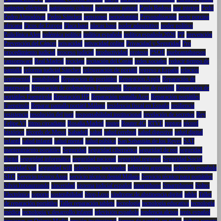
patinetes eléctricos
patrimonio cultural
patrimonio natural
Paula Badosa
paz interior
Pedri
Pedro Almodóvar
Pedro Sánchez
pensiones
periodontitis
Personalización
peste porcina
africana
Picos de Europa
Placa base
placas base
poder adquisitivo
poder político
Policlínica Alen
polémica política
política española
política española 2026
PP
prevención
Prevención del Cáncer
privacidad
privacidad online
Privacidad y Seguridad
Pro
procedimiento judicial
proceso judicial
productividad
protesta
PSOE
quebrantahuesos
ransomware
Real Madrid
reciclaje
recitación del Corán
redes sociales
reducir tiempo de
pantalla
reforma judicial Sánchez
refrigeración de portátil
regreso a España
relación
sentimental
rentabilidad
Reparacion de portátiles
Reparación Apple
Reparación de
impresoras
Reparación de ordenadores Fuengirola
Reparación de portátil
Reparación de
portátiles Fuengirola
Reparación HP
Reparación pantalla Acer
Reparación portátiles
Fuengirola
Reparar pantalla portátil Málaga
residencia fiscal en España
resiliencia
resistencia
resolución del juez
responsabilidad institucional
revelación de secretos
Rey
Felipe VI
ritmo circadiano
Rosalía Madrid
router
Router 4G
RTVE
ruptura
récord
histórico
récords de Messi
Sabadell
salud
salud cerebral
salud digestiva
salud digital
infantil
salud infantil
salud mental
salud pública
San Sebastián de los Reyes
SAT
mantenimiento portátiles
Seguridad
seguridad cibernética
seguridad de red
seguridad
digital
seguridad informática
seguridad nacional
seguridad regional
Seguridad Social
seguridad vial
seguridad wifi
selecciones nacionales
selección argentina
selección española
SEO
Servicio técnico Asus
servicio técnico dental Málaga
Servicio técnico para portátiles
Silvia Intxaurrondo
sinceridad
sistema judicial español
smartphone
Smartphones
Soltec
Electrónica
soporte
sostenibilidad
Stop-Loss
síndrome de abstinencia digital
tablet
Taller
de reparación portátiles
Taller reparación tablets
tecnología
tecnología educativa
tecnología
médica
tecnología y desarrollo infantil
televisión española
tendencia alcista
tenis español
tensiones en Oriente Medio
tensión institucional
tiempo de pantalla en niños
trabajo remoto