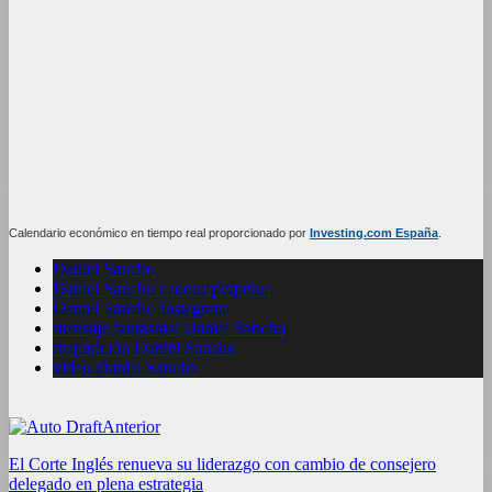
Calendario económico en tiempo real proporcionado por
Investing.com España
.
Daniel Sancho
Daniel Sancho cadena perpetua
Daniel Sancho Instagram
mensaje fantasmal Daniel Sancho
reaparición Daniel Sancho
video Daniel Sancho
Anterior
El Corte Inglés renueva su liderazgo con cambio de consejero
delegado en plena estrategia