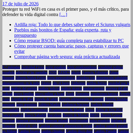
17 de julio de 2026
Proteger tu red WiFi en casa es el primer paso, y el más crítico, para
defender tu vida digital contra
[…]
Ardilla roja: Todo lo que debes saber sobre el Sciurus vulgaris
Pueblos más bonitos de España: guía experta, ruta y
presupuesto
Cómo reparar BSOD: guía completa para estabilizar tu PC
Cómo proteger cuenta bancaria: pasos, capturas y errores que
evitar
Comprobar página web segura: guía práctica actualizada
9.7 pulgadas
Actividad Física
actriz española
actriz estadounidense
actualidad política
española
adicción a las pantallas
ADN
AEMET
afición
Agencia Tributaria
Aitana
Bonmatí
Alberto Núñez Feijóo
alerta meteorológica
alfombra roja
alimentación saludable
almacenamiento en la nube
Alonso
alto el fuego
Alzheimer
anfibio ibérico
ansiedad por la
salud
análisis del partido
análisis judicial
análisis técnico
apalancamiento
apertura del año
judicial
apoyo familiar
apoyo militar a Israel
Apple
Argentina
arquitectura barroca
Arreglo
Asus
Arreglo de iPad
Arreglo de tablet
Arreglo refrigeración de portátil
Arreglo Toshiba
asesinato
astro argentino
Atlético Madrid
Audiencia Nacional
Audios filtrados
autocuidado
Ayuda Humanitaria
Ayuntamiento de Madrid
Ayuso
Balón de Oro 2025
banca española
Banco Sabadell
Barcelona
Bayern de Múnich
BBVA
Begoña Gómez
bienestar
bienestar emocional
bienestar infantil
biodiversidad
bolsa española
Bárbara de
Braganza
calidad de vida
Cambiar conector alimentación portatil
Cambiar pantalla portátil
en Málaga
Cambio bisagra
cambio climático
Cambio disco duro
Cambio Pantalla
Cambio