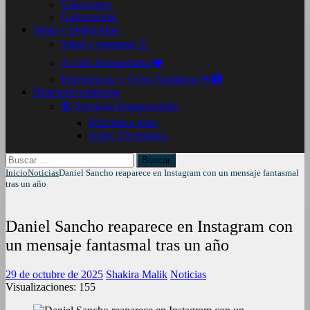
Videojuego
Gastronomia
Salud y Solidaridad
Salud y bienestar 🩺
Acción Humanitaria ❤️
Emergencias y Crisis Sanitarias 🚨🏥
Directorio empresas
🛠️ Servicios Empresariales
Policlinica Alen
Soltec Electrónica
Buscar:
Inicio
Noticias
Daniel Sancho reaparece en Instagram con un mensaje fantasmal
tras un año
Daniel Sancho reaparece en Instagram con
un mensaje fantasmal tras un año
29 de octubre de 2025
Shakira Malik
Noticias
Visualizaciones:
155