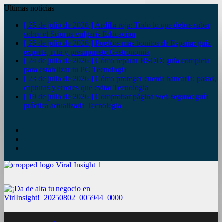
Ultimas noticias
[ 25 de julio de 2026 ]
Ardilla roja: Todo lo que debes saber
sobre el Sciurus vulgaris
Educacion
[ 25 de julio de 2026 ]
Pueblos más bonitos de España: guía
experta, ruta y presupuesto
Gastronomia
[ 24 de julio de 2026 ]
Cómo reparar BSOD: guía completa
para estabilizar tu PC
Tecnologia
[ 23 de julio de 2026 ]
Cómo proteger cuenta bancaria: pasos,
capturas y errores que evitar
Tecnologia
[ 19 de julio de 2026 ]
Comprobar página web segura: guía
práctica actualizada
Tecnologia
YouTube
Twitter
Facebook