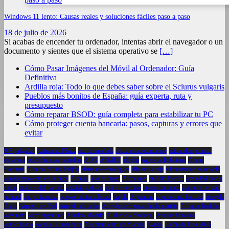
Windows 11 lento: Causas reales y soluciones fáciles paso a paso
18 de julio de 2026
Si acabas de encender tu ordenador, intentas abrir el navegador o un
documento y sientes que el sistema operativo se
[…]
Cómo Pasar Imágenes del Móvil al Ordenador: Guía
Definitiva
Ardilla roja: Todo lo que debes saber sobre el Sciurus vulgaris
Pueblos más bonitos de España: guía experta, ruta y
presupuesto
Cómo reparar BSOD: guía completa para estabilizar tu PC
Cómo proteger cuenta bancaria: pasos, capturas y errores que
evitar
9.7 pulgadas
Actividad Física
actriz española
actriz estadounidense
actualidad política
española
adicción a las pantallas
ADN
AEMET
afición
Agencia Tributaria
Aitana
Bonmatí
Alberto Núñez Feijóo
alerta meteorológica
alfombra roja
alimentación saludable
almacenamiento en la nube
Alonso
alto el fuego
Alzheimer
anfibio ibérico
ansiedad por la
salud
análisis del partido
análisis judicial
análisis técnico
apalancamiento
apertura del año
judicial
apoyo familiar
apoyo militar a Israel
Apple
Argentina
arquitectura barroca
Arreglo
Asus
Arreglo de iPad
Arreglo de tablet
Arreglo refrigeración de portátil
Arreglo Toshiba
asesinato
astro argentino
Atlético Madrid
Audiencia Nacional
Audios filtrados
autocuidado
Ayuda Humanitaria
Ayuntamiento de Madrid
Ayuso
Balón de Oro 2025