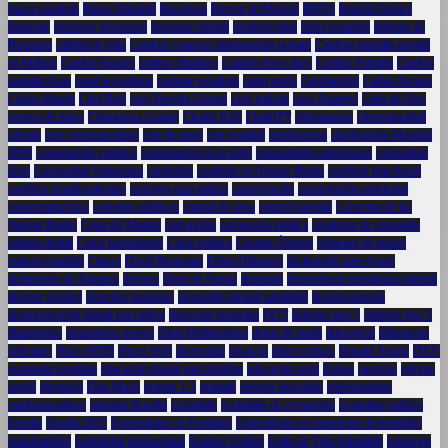
banca española
Banco Sabadell
Barcelona
Bayern de Múnich
BBVA
Begoña Gómez
bienestar
bienestar emocional
bienestar infantil
biodiversidad
bolsa española
Bárbara de
Braganza
calidad de vida
Cambiar conector alimentación portatil
Cambiar pantalla portátil
en Málaga
Cambio bisagra
cambio climático
Cambio disco duro
Cambio Pantalla
Cambio
pantalla Asus
canal ascendente
cantante española
cante jondo
Carabanchel
Carlos Alcaraz
Carlos Mazón
Casa Real
caso Begoña Gómez
caso judicial
caso Zapatero
Celta de Vigo
centros de datos
Champions League
Charlie Kirk
ChatGPT
ciberataques
ciberseguridad
cifrado
cine contemporáneo
cine de autor
cine español
clasificación
clasificación Mundial
2026
computación cuántica
computación en la nube
comunidades autónomas
comunidad
local
Comunidad Valenciana
confesión
conflicto en Oriente Medio
conflicto Irán-Israel
conflicto israelí-palestino
consejos para padres
conservación
conservación ambiental
conservadurismo
contratos públicos
control de peso
control parental
Convento de las
Salesas Reales
Copa del Mundo
corrupción
corrupción política
creadores de contenido
crianza digital
Crisis humanitaria
Crisis política
Cristina Álvarez
crímenes de guerra
cultura española
Cáncer
David Broncano
Debut Olímpico
declaración ante el juez
declaración de Zapatero
defensa
Dejar de Fumar
demanda
dependencia tecnológica infantil
deporte español
derechos humanos
desarrollo infantil saludable
desinformación
desintoxicación digital para niños
detección temprana
DGT
diabetes tipo 1
diabetes tipo 2
diagnóstico
diagnóstico precoz
Dieta Mediterránea
dietas de moda
diferencial
diligencias
judiciales
Disco HDD
Disco SSD
diversidad
divorcio
dolor crónico
Donald Trump
DXY
economía española
educación digital para familias
educación rural
Egipto
ejercicio
ejército
israelí
elegancia
Elon Musk
empate 1-1
empatía
energía renovable
enfermedades
cardiovasculares
entradas Rosalía
escándalo
escándalo de corrupción
escándalo político
España
España 2025
Especialistas en Portátiles
Especialistas en reparación de portátiles
espiritualidad
estabilidad institucional
Estados Unidos
Estilo de Vida Saludable
estrategia