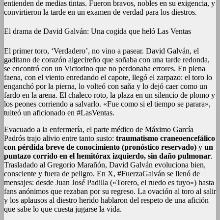
entienden de medias tintas. Fueron bravos, nobles en su exigencia, y
convirtieron la tarde en un examen de verdad para los diestros.
El drama de David Galván: Una cogida que heló Las Ventas
El primer toro, ‘Verdadero’, no vino a pasear. David Galván, el
gaditano de corazón algecireño que soñaba con una tarde redonda,
se encontró con un Victorino que no perdonaba errores. En plena
faena, con el viento enredando el capote, llegó el zarpazo: el toro lo
enganchó por la pierna, lo volteó con saña y lo dejó caer como un
fardo en la arena. El chaleco roto, la plaza en un silencio de plomo y
los peones corriendo a salvarlo. «Fue como si el tiempo se parara»,
tuiteó un aficionado en #LasVentas.
Evacuado a la enfermería, el parte médico de Máximo García
Padrós trajo alivio entre tanto susto:
traumatismo craneoencefálico
con pérdida breve de conocimiento (pronóstico reservado)
y
un
puntazo corrido en el hemitórax izquierdo, sin daño pulmonar
.
Trasladado al Gregorio Marañón, David Galván evoluciona bien,
consciente y fuera de peligro. En X, #FuerzaGalván se llenó de
mensajes: desde Juan José Padilla («Torero, el ruedo es tuyo») hasta
fans anónimos que rezaban por su regreso. La ovación al toro al salir
y los aplausos al diestro herido hablaron del respeto de una afición
que sabe lo que cuesta jugarse la vida.