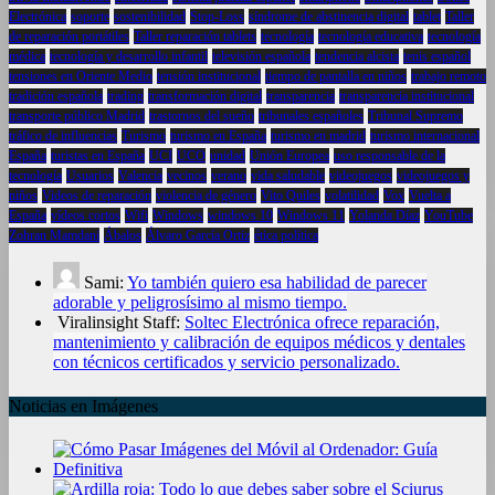
Electrónica
soporte
sostenibilidad
Stop-Loss
síndrome de abstinencia digital
tablet
Taller
de reparación portátiles
Taller reparación tablets
tecnología
tecnología educativa
tecnología
médica
tecnología y desarrollo infantil
televisión española
tendencia alcista
tenis español
tensiones en Oriente Medio
tensión institucional
tiempo de pantalla en niños
trabajo remoto
tradición española
trading
transformación digital
transparencia
transparencia institucional
transporte público Madrid
trastornos del sueño
tribunales españoles
Tribunal Supremo
tráfico de influencias
Turismo
turismo en España
turismo en madrid
turismo internacional
España
turistas en España
UCI
UCO
unidad
Unión Europea
uso responsable de la
tecnología
Usuarios
Valencia
vecinos
verano
vida saludable
videojuegos
videojuegos y
niños
Videos de reparación
violencia de género
Vito Quiles
volatilidad
Vox
Vuelta a
España
vídeos cortos
Wifi
Windows
windows 10
Windows 11
Yolanda Díaz
YouTube
Zohran Mamdani
Ábalos
Álvaro García Ortiz
ética política
Sami:
Yo también quiero esa habilidad de parecer
adorable y peligrosísimo al mismo tiempo.
Viralinsight Staff:
Soltec Electrónica ofrece reparación,
mantenimiento y calibración de equipos médicos y dentales
con técnicos certificados y servicio personalizado.
Noticias en Imágenes