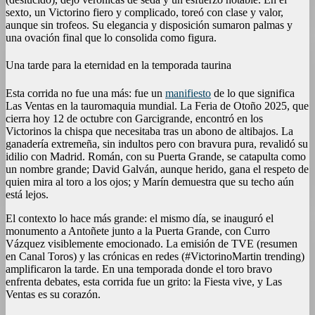
sexto, un Victorino fiero y complicado, toreó con clase y valor,
aunque sin trofeos. Su elegancia y disposición sumaron palmas y
una ovación final que lo consolida como figura.
Una tarde para la eternidad en la temporada taurina
Esta corrida no fue una más: fue un
manifiesto
de lo que significa
Las Ventas en la tauromaquia mundial. La Feria de Otoño 2025, que
cierra hoy 12 de octubre con Garcigrande, encontró en los
Victorinos la chispa que necesitaba tras un abono de altibajos. La
ganadería extremeña, sin indultos pero con bravura pura, revalidó su
idilio con Madrid. Román, con su Puerta Grande, se catapulta como
un nombre grande; David Galván, aunque herido, gana el respeto de
quien mira al toro a los ojos; y Marín demuestra que su techo aún
está lejos.
El contexto lo hace más grande: el mismo día, se inauguró el
monumento a Antoñete junto a la Puerta Grande, con Curro
Vázquez visiblemente emocionado. La emisión de TVE (resumen
en Canal Toros) y las crónicas en redes (#VictorinoMartin trending)
amplificaron la tarde. En una temporada donde el toro bravo
enfrenta debates, esta corrida fue un grito: la Fiesta vive, y Las
Ventas es su corazón.