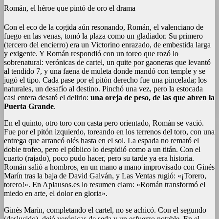
Román, el héroe que pintó de oro el drama
Con el eco de la cogida aún resonando, Román, el valenciano de
fuego en las venas, tomó la plaza como un gladiador. Su primero
(tercero del encierro) era un Victorino enrazado, de embestida larga
y exigente. Y Román respondió con un toreo que rozó lo
sobrenatural: verónicas de cartel, un quite por gaoneras que levantó
al tendido 7, y una faena de muleta donde mandó con temple y se
jugó el tipo. Cada pase por el pitón derecho fue una pincelada; los
naturales, un desafío al destino. Pinchó una vez, pero la estocada
casi entera desató el delirio:
una oreja de peso, de las que abren la
Puerta Grande
.
En el quinto, otro toro con casta pero orientado, Román se vació.
Fue por el pitón izquierdo, toreando en los terrenos del toro, con una
entrega que arrancó olés hasta en el sol. La espada no remató el
doble trofeo, pero el público lo despidió como a un titán. Con el
cuarto (rajado), poco pudo hacer, pero su tarde ya era historia.
Román salió a hombros, en un mano a mano improvisado con Ginés
Marín tras la baja de David Galván, y Las Ventas rugió: «¡Torero,
torero!». En Aplausos.es lo resumen claro: «Román transformó el
miedo en arte, el dolor en gloria».
Ginés Marín, completando el cartel, no se achicó. Con el segundo
(deslucido), dejó verónicas de seda y un esfuerzo notable. En el