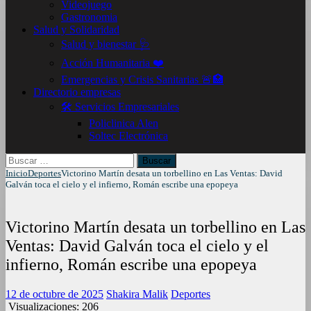
Videojuego
Gastronomia
Salud y Solidaridad
Salud y bienestar 🩺
Acción Humanitaria ❤️
Emergencias y Crisis Sanitarias 🚨🏥
Directorio empresas
🛠️ Servicios Empresariales
Policlinica Alen
Soltec Electrónica
Buscar:
Inicio
Deportes
Victorino Martín desata un torbellino en Las Ventas: David
Galván toca el cielo y el infierno, Román escribe una epopeya
Victorino Martín desata un torbellino en Las
Ventas: David Galván toca el cielo y el
infierno, Román escribe una epopeya
12 de octubre de 2025
Shakira Malik
Deportes
Visualizaciones:
206