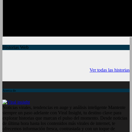
Historias Web
7 frutas ricas en
España en julio:
Funciones ocu
calcio para
Playas de
del iPhone qu
Ver todas las historias
mantener la salud
ensueño, cultura
conocías
ósea a partir de
vibrante y ¡más!
los 50 años
Acerca de
Noticias virales, tendencias en auge y análisis inteligente Mantente
siempre un paso adelante con Viral Insight, tu destino clave para
explorar historias que marcan el pulso del momento. Desde noticias
de última hora hasta los contenidos más virales de internet, te
ofrecemos información fresca, contrastada y con un toque de