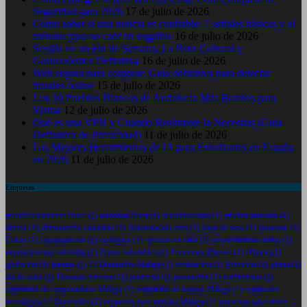
Seguridad para 2026
17 de julio de 2026
Cómo saber si una noticia es confiable: 7 señales básicas y el
método para no caer en engaños
16 de julio de 2026
Sevilla en un Fin de Semana: La Ruta Cultural y
Gastronómica Definitiva
16 de julio de 2026
Web segura para comprar: Guía definitiva para detectar
fraudes online
15 de julio de 2026
Los 10 Pueblos Blancos de Andalucía Más Bonitos para
Visitar
12 de julio de 2026
Qué es una VPN y Cuándo Realmente la Necesitas (Guía
Definitiva de Privacidad)
11 de julio de 2026
Las Mejores Herramientas de IA para Estudiantes en España
en 2026
11 de julio de 2026
Etiquetas
acondicionamiento físico
(1)
actividad física
(1)
actualizaciones
(1)
adultos mayores
(1)
ahorro
(1)
alimentación saludable
(1)
Alimentación sana
(1)
bajar de peso
(1)
bienestar
(1)
Calcio
(1)
computadoras
(1)
ecológico
(1)
ejercicio en casa
(1)
envejecimiento activo
(1)
envejecimiento saludable
(1)
Frutas saludables
(1)
Funciones iPhones
(1)
iPhone
(1)
jubilación
(1)
laptops
(1)
LCDportatiles Malaga
(1)
motivación
(1)
Nutrición
(1)
oferta
(1)
ola de calor
(1)
Personas mayores
(1)
potencial
(1)
prevención
(1)
rendimiento
(1)
reparación de computadoras Málaga
(1)
reparación de laptops Málaga
(1)
reparación
tecnológica LCDportatiles
(2)
repuestos para móviles Málaga
(1)
repuestos para tablets