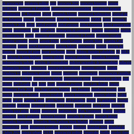
de negociación
estrategia política
euro
Eurocopa 2025
eurocopa femenina
Europa
EURUSD
Expertos en Portátliles
Expertosreparacionportátiles
exploración espacial
fallecimiento
FC Barcelona
Feijóo
Fernando Alonso
Ferrocarril Subterráneo
Festival de
San Sebastián
firewall
Fiscal General
Fiscalía Anticorrupción
FOMC
Forex
Fórmula 1
Fórmula 1 2025
fútbol
Fútbol español
fútbol europeo
fútbol femenino
fútbol internacional
Galicia
gastronomía
Gaza
GBPUSD
generación de contenido
genética
geopolítica
gestión
de emergencias
Gmail
gobierno autonómico
Gobierno de España
Gobierno español
goleador veterano
google
Google Drive
Google Gemini
Google Maps
Guardia Civil
hambruna
Hamás
HDD Regenerator
Helena Jubany
hipocondría
historia
historia del
flamenco
historia del islam
hogar inteligente
humor
hábitos digitales saludables
IA
IBEX
35
Iglesia de Santa Bárbara
imagen pública
impacto mediático
incendios forestales
independencia judicial
indicios de criminalidad
indicios racionales de criminalidad
inflación
inflamación crónica
innovación
innovación tecnológica
insomnio crónico
instalar
Windows 11
inteligencia artificial
Internet
inversores
investigación
investigación científica
investigación judicial
investigación médica
investigación penal
investigación policial
Ipad
Iphone
IPO España
Irán
islam
Israel
Jennifer Lawrence
José Luis Ábalos
Juegos
Olímpicos París 2024
juez Juan Carlos Peinado
juez Zapatero
jugadores jóvenes
Junts
justicia
justicia en España
justicia española
justicia internacional
jóvenes talentos
Koldo
García
LaLiga
Lamine Yamal
Lando Norris
Lcd Portatiles
legado
ley antitabaco
leyenda
del fútbol
liderazgo
liderazgo político
lince ibérico
lionel messi
Luca Zidane
límites de
pantalla para niños
Madrid
magistrado
malversación
Max Verstappen
Mazón
medidas
cautelares
medio ambiente
memoria histórica
mercado de divisas
mercado laboral
mercados financieros
Mercedes-Benz Fashion Week Madrid
Microsoft
mobile
connectivity
moda
Monarquía española
Moncloa
Movistar
Mundial 2026
Mundial de
Clubes 2025
música urbana
NASA
negociación política
Netanyahu
Netflix
niveles clave