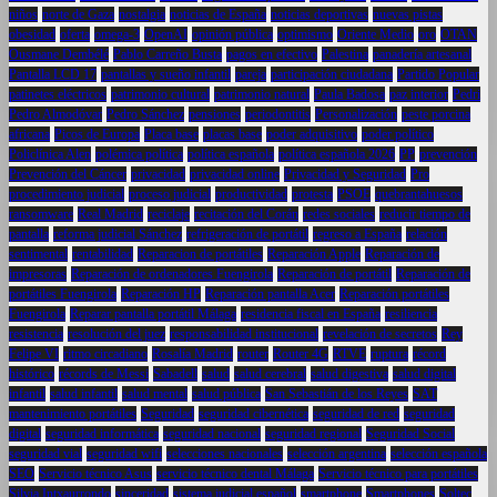
niños
norte de Gaza
nostalgia
noticias de España
noticias deportivas
nuevas pistas
obesidad
oferta
omega-3
OpenAI
opinión pública
optimismo
Oriente Medio
oro
OTAN
Ousmane Dembélé
Pablo Carreño Busta
pagos en efectivo
Palestina
panadería artesanal
Pantalla LCD 17
pantallas y sueño infantil
pareja
participación ciudadana
Partido Popular
patinetes eléctricos
patrimonio cultural
patrimonio natural
Paula Badosa
paz interior
Pedri
Pedro Almodóvar
Pedro Sánchez
pensiones
periodontitis
Personalización
peste porcina
africana
Picos de Europa
Placa base
placas base
poder adquisitivo
poder político
Policlínica Alen
polémica política
política española
política española 2026
PP
prevención
Prevención del Cáncer
privacidad
privacidad online
Privacidad y Seguridad
Pro
procedimiento judicial
proceso judicial
productividad
protesta
PSOE
quebrantahuesos
ransomware
Real Madrid
reciclaje
recitación del Corán
redes sociales
reducir tiempo de
pantalla
reforma judicial Sánchez
refrigeración de portátil
regreso a España
relación
sentimental
rentabilidad
Reparacion de portátiles
Reparación Apple
Reparación de
impresoras
Reparación de ordenadores Fuengirola
Reparación de portátil
Reparación de
portátiles Fuengirola
Reparación HP
Reparación pantalla Acer
Reparación portátiles
Fuengirola
Reparar pantalla portátil Málaga
residencia fiscal en España
resiliencia
resistencia
resolución del juez
responsabilidad institucional
revelación de secretos
Rey
Felipe VI
ritmo circadiano
Rosalía Madrid
router
Router 4G
RTVE
ruptura
récord
histórico
récords de Messi
Sabadell
salud
salud cerebral
salud digestiva
salud digital
infantil
salud infantil
salud mental
salud pública
San Sebastián de los Reyes
SAT
mantenimiento portátiles
Seguridad
seguridad cibernética
seguridad de red
seguridad
digital
seguridad informática
seguridad nacional
seguridad regional
Seguridad Social
seguridad vial
seguridad wifi
selecciones nacionales
selección argentina
selección española
SEO
Servicio técnico Asus
servicio técnico dental Málaga
Servicio técnico para portátiles
Silvia Intxaurrondo
sinceridad
sistema judicial español
smartphone
Smartphones
Soltec