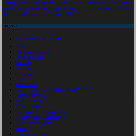
Málaga
(1)
rutina de entrenamiento
(1)
salud
(1)
Salud a partir de los 50
(1)
salud mental
(1)
Salud ósea
(1)
secondhand
(1)
segundamano
(1)
servicio técnico informático Málaga
(1)
tercera edad
(1)
vida social
(1)
visitas médicas
(1)
Categorias
Acción Humanitaria ❤️
Antivirus
Códigos de errores
Comunicacion
Consejo
Consejos
Deportes
Drivers
Educacion
Emergencias y Crisis Sanitarias 🚨🏥
Entretenimiento
Espiritualidad
Gastronomia
Hardware y Componentes
Herramientas y accesorios
Humor Viral 😂🔥
Islam
Lugares turístico