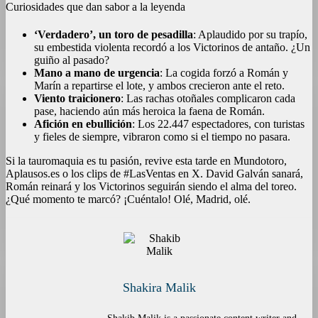
Curiosidades que dan sabor a la leyenda
‘Verdadero’, un toro de pesadilla
: Aplaudido por su trapío,
su embestida violenta recordó a los Victorinos de antaño. ¿Un
guiño al pasado?
Mano a mano de urgencia
: La cogida forzó a Román y
Marín a repartirse el lote, y ambos crecieron ante el reto.
Viento traicionero
: Las rachas otoñales complicaron cada
pase, haciendo aún más heroica la faena de Román.
Afición en ebullición
: Los 22.447 espectadores, con turistas
y fieles de siempre, vibraron como si el tiempo no pasara.
Si la tauromaquia es tu pasión, revive esta tarde en Mundotoro,
Aplausos.es o los clips de #LasVentas en X. David Galván sanará,
Román reinará y los Victorinos seguirán siendo el alma del toreo.
¿Qué momento te marcó? ¡Cuéntalo! Olé, Madrid, olé.
Shakira Malik