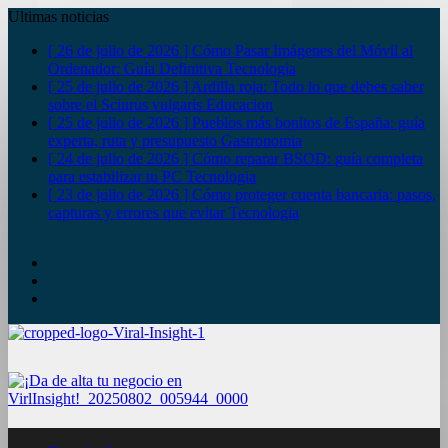
Ultimas noticias
[ 26 de julio de 2026 ]
Cómo Pasar Imágenes del Móvil al
Ordenador: Guía Definitiva
Tecnologia
[ 25 de julio de 2026 ]
Ardilla roja: Todo lo que debes saber
sobre el Sciurus vulgaris
Educacion
[ 25 de julio de 2026 ]
Pueblos más bonitos de España: guía
experta, ruta y presupuesto
Gastronomia
[ 24 de julio de 2026 ]
Cómo reparar BSOD: guía completa
para estabilizar tu PC
Tecnologia
[ 23 de julio de 2026 ]
Cómo proteger cuenta bancaria: pasos,
capturas y errores que evitar
Tecnologia
YouTube
Twitter
Facebook