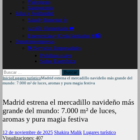
Videojuego
Gastronomia
Salud y Solidaridad
Salud y bienestar 🩺
Acción Humanitaria ❤️
Emergencias y Crisis Sanitarias 🚨🏥
Directorio empresas
🛠️ Servicios Empresariales
Policlinica Alen
Soltec Electrónica
Buscar:
Inicio
Lugares turístico
Madrid estrena el mercadillo navideño más grande del
mundo: 7.000 m² de luces, aromas y pura magia festiva
Madrid estrena el mercadillo navideño más
grande del mundo: 7.000 m² de luces,
aromas y pura magia festiva
12 de noviembre de 2025
Shakira Malik
Lugares turístico
Visualizaciones:
407