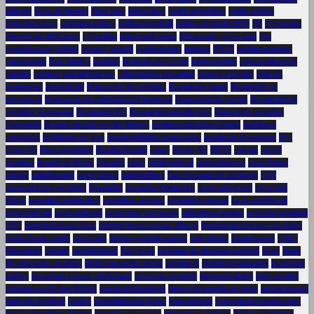
africana
Picos de Europa
Placa base
placas base
poder adquisitivo
poder político
Policlínica Alen
polémica política
política española
política española 2026
PP
prevención
Prevención del Cáncer
privacidad
privacidad online
Privacidad y Seguridad
Pro
procedimiento judicial
proceso judicial
productividad
protesta
PSOE
quebrantahuesos
ransomware
Real Madrid
reciclaje
recitación del Corán
redes sociales
reducir tiempo de
pantalla
reforma judicial Sánchez
refrigeración de portátil
regreso a España
relación
sentimental
rentabilidad
Reparacion de portátiles
Reparación Apple
Reparación de
impresoras
Reparación de ordenadores Fuengirola
Reparación de portátil
Reparación de
portátiles Fuengirola
Reparación HP
Reparación pantalla Acer
Reparación portátiles
Fuengirola
Reparar pantalla portátil Málaga
residencia fiscal en España
resiliencia
resistencia
resolución del juez
responsabilidad institucional
revelación de secretos
Rey
Felipe VI
ritmo circadiano
Rosalía Madrid
router
Router 4G
RTVE
ruptura
récord
histórico
récords de Messi
Sabadell
salud
salud cerebral
salud digestiva
salud digital
infantil
salud infantil
salud mental
salud pública
San Sebastián de los Reyes
SAT
mantenimiento portátiles
Seguridad
seguridad cibernética
seguridad de red
seguridad
digital
seguridad informática
seguridad nacional
seguridad regional
Seguridad Social
seguridad vial
seguridad wifi
selecciones nacionales
selección argentina
selección española
SEO
Servicio técnico Asus
servicio técnico dental Málaga
Servicio técnico para portátiles
Silvia Intxaurrondo
sinceridad
sistema judicial español
smartphone
Smartphones
Soltec
Electrónica
soporte
sostenibilidad
Stop-Loss
síndrome de abstinencia digital
tablet
Taller
de reparación portátiles
Taller reparación tablets
tecnología
tecnología educativa
tecnología
médica
tecnología y desarrollo infantil
televisión española
tendencia alcista
tenis español
tensiones en Oriente Medio
tensión institucional
tiempo de pantalla en niños
trabajo remoto
tradición española
trading
transformación digital
transparencia
transparencia institucional
transporte público Madrid
trastornos del sueño
tribunales españoles
Tribunal Supremo