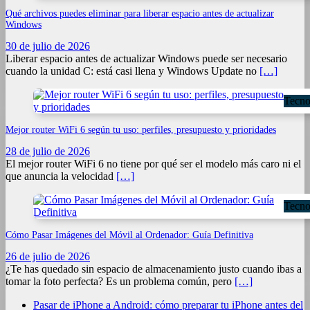
Qué archivos puedes eliminar para liberar espacio antes de actualizar
Windows
30 de julio de 2026
Liberar espacio antes de actualizar Windows puede ser necesario
cuando la unidad C: está casi llena y Windows Update no
[…]
Tecno
Mejor router WiFi 6 según tu uso: perfiles, presupuesto y prioridades
28 de julio de 2026
El mejor router WiFi 6 no tiene por qué ser el modelo más caro ni el
que anuncia la velocidad
[…]
Tecno
Cómo Pasar Imágenes del Móvil al Ordenador: Guía Definitiva
26 de julio de 2026
¿Te has quedado sin espacio de almacenamiento justo cuando ibas a
tomar la foto perfecta? Es un problema común, pero
[…]
Pasar de iPhone a Android: cómo preparar tu iPhone antes del