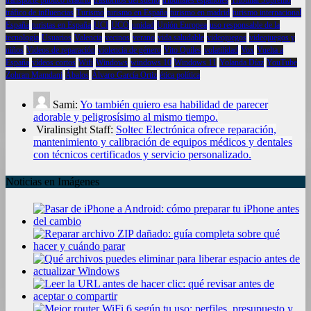
tráfico de influencias
Turismo
turismo en España
turismo en madrid
turismo internacional
España
turistas en España
UCI
UCO
unidad
Unión Europea
uso responsable de la
tecnología
Usuarios
Valencia
vecinos
verano
vida saludable
videojuegos
videojuegos y
niños
Videos de reparación
violencia de género
Vito Quiles
volatilidad
Vox
Vuelta a
España
vídeos cortos
Wifi
Windows
windows 10
Windows 11
Yolanda Díaz
YouTube
Zohran Mamdani
Ábalos
Álvaro García Ortiz
ética política
Sami:
Yo también quiero esa habilidad de parecer
adorable y peligrosísimo al mismo tiempo.
Viralinsight Staff:
Soltec Electrónica ofrece reparación,
mantenimiento y calibración de equipos médicos y dentales
con técnicos certificados y servicio personalizado.
Noticias en Imágenes