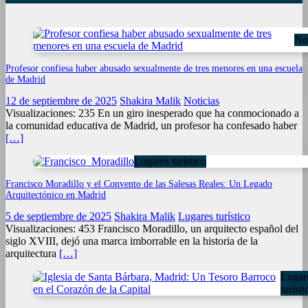
Not
Profesor confiesa haber abusado sexualmente de tres menores en una escuela
de Madrid
12 de septiembre de 2025
Shakira Malik
Noticias
Visualizaciones: 235 En un giro inesperado que ha conmocionado a
la comunidad educativa de Madrid, un profesor ha confesado haber
[…]
Lugares turístico
Francisco Moradillo y el Convento de las Salesas Reales: Un Legado
Arquitectónico en Madrid
5 de septiembre de 2025
Shakira Malik
Lugares turístico
Visualizaciones: 453 Francisco Moradillo, un arquitecto español del
siglo XVIII, dejó una marca imborrable en la historia de la
arquitectura
[…]
Lugar
turísti