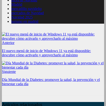
luces de Navidad
Madrid
mercadillo navideño
mercados de Navidad
Navidad 2025
turismo en madrid
Anterior
El nuevo menú de inicio de Windows 11 ya está disponible:
descubre cómo activarlo y aprovecharlo al máximo
Siguiente
Día Mundial de la Diabetes: promover la salud, la prevención y el
bienestar cada día
Artículos relacionados