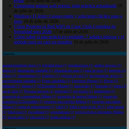
evitar
23 de julio de 2026
Comprobar página web segura: guía práctica actualizada
19
de julio de 2026
Windows 11 lento: Causas reales y soluciones fáciles paso a
paso
18 de julio de 2026
Cómo Proteger tu Red WiFi en Casa: Guía Completa de
Seguridad para 2026
17 de julio de 2026
Cómo saber si una noticia es confiable: 7 señales básicas y el
método para no caer en engaños
16 de julio de 2026
Etiquetas
acondicionamiento físico
(1)
actividad física
(1)
actualizaciones
(1)
adultos mayores
(1)
ahorro
(1)
alimentación saludable
(1)
Alimentación sana
(1)
bajar de peso
(1)
bienestar
(1)
Calcio
(1)
computadoras
(1)
ecológico
(1)
ejercicio en casa
(1)
envejecimiento activo
(1)
envejecimiento saludable
(1)
Frutas saludables
(1)
Funciones iPhones
(1)
iPhone
(1)
jubilación
(1)
laptops
(1)
LCDportatiles Malaga
(1)
motivación
(1)
Nutrición
(1)
oferta
(1)
ola de calor
(1)
Personas mayores
(1)
potencial
(1)
prevención
(1)
rendimiento
(1)
reparación de computadoras Málaga
(1)
reparación de laptops Málaga
(1)
reparación
tecnológica LCDportatiles
(2)
repuestos para móviles Málaga
(1)
repuestos para tablets
Málaga
(1)
rutina de entrenamiento
(1)
salud
(1)
Salud a partir de los 50
(1)
salud mental
(1)
Salud ósea
(1)
secondhand
(1)
segundamano
(1)
servicio técnico informático Málaga
(1)
tercera edad
(1)
vida social
(1)
visitas médicas
(1)
Categorias