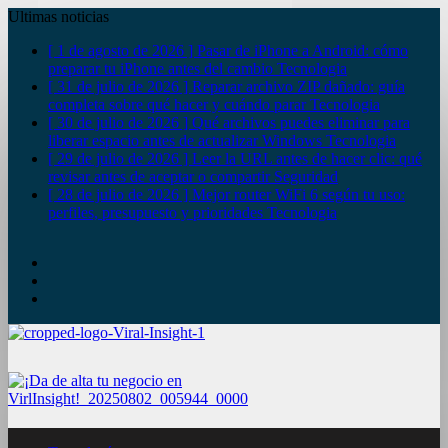
Ultimas noticias
[ 1 de agosto de 2026 ]
Pasar de iPhone a Android: cómo
preparar tu iPhone antes del cambio
Tecnologia
[ 31 de julio de 2026 ]
Reparar archivo ZIP dañado: guía
completa sobre qué hacer y cuándo parar
Tecnologia
[ 30 de julio de 2026 ]
Qué archivos puedes eliminar para
liberar espacio antes de actualizar Windows
Tecnologia
[ 29 de julio de 2026 ]
Leer la URL antes de hacer clic: qué
revisar antes de aceptar o compartir
Seguridad
[ 28 de julio de 2026 ]
Mejor router WiFi 6 según tu uso:
perfiles, presupuesto y prioridades
Tecnologia
YouTube
Twitter
Facebook