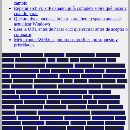
cambio
Reparar archivo ZIP dañado: guía completa sobre qué hacer y
cuándo parar
Qué archivos puedes eliminar para liberar espacio antes de
actualizar Windows
Leer la URL antes de hacer clic: qué revisar antes de aceptar o
compartir
Mejor router WiFi 6 según tu uso: perfiles, presupuesto y
prioridades
9.7 pulgadas
Actividad Física
actriz española
actriz estadounidense
actualidad política
española
adicción a las pantallas
ADN
AEMET
afición
Agencia Tributaria
Aitana
Bonmatí
Alberto Núñez Feijóo
alerta meteorológica
alfombra roja
alimentación saludable
almacenamiento en la nube
Alonso
alto el fuego
Alzheimer
anfibio ibérico
ansiedad por la
salud
análisis del partido
análisis judicial
análisis técnico
apalancamiento
apertura del año
judicial
apoyo familiar
apoyo militar a Israel
Apple
Argentina
arquitectura barroca
Arreglo
Asus
Arreglo de iPad
Arreglo de tablet
Arreglo refrigeración de portátil
Arreglo Toshiba
asesinato
astro argentino
Atlético Madrid
Audiencia Nacional
Audios filtrados
autocuidado
Ayuda Humanitaria
Ayuntamiento de Madrid
Ayuso
Balón de Oro 2025
banca española
Banco Sabadell
Barcelona
Bayern de Múnich
BBVA
Begoña Gómez
bienestar
bienestar emocional
bienestar infantil
biodiversidad
bolsa española
Bárbara de
Braganza
calidad de vida
Cambiar conector alimentación portatil
Cambiar pantalla portátil
en Málaga
Cambio bisagra
cambio climático
Cambio disco duro
Cambio Pantalla
Cambio
pantalla Asus
canal ascendente
cantante española
cante jondo
Carabanchel
Carlos Alcaraz
Carlos Mazón
Casa Real
caso Begoña Gómez
caso judicial
caso Zapatero
Celta de Vigo