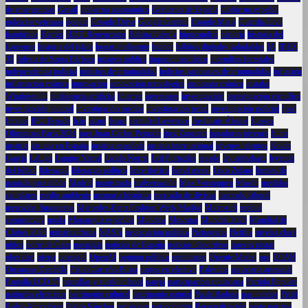
de emergencias
Gmail
gobierno autonómico
Gobierno de España
Gobierno español
goleador veterano
google
Google Drive
Google Gemini
Google Maps
Guardia Civil
hambruna
Hamás
HDD Regenerator
Helena Jubany
hipocondría
historia
historia del
flamenco
historia del islam
hogar inteligente
humor
hábitos digitales saludables
IA
IBEX
35
Iglesia de Santa Bárbara
imagen pública
impacto mediático
incendios forestales
independencia judicial
indicios de criminalidad
indicios racionales de criminalidad
inflación
inflamación crónica
innovación
innovación tecnológica
insomnio crónico
instalar
Windows 11
inteligencia artificial
Internet
inversores
investigación
investigación científica
investigación judicial
investigación médica
investigación penal
investigación policial
Ipad
Iphone
IPO España
Irán
islam
Israel
Jennifer Lawrence
José Luis Ábalos
Juegos
Olímpicos París 2024
juez Juan Carlos Peinado
juez Zapatero
jugadores jóvenes
Junts
justicia
justicia en España
justicia española
justicia internacional
jóvenes talentos
Koldo
García
LaLiga
Lamine Yamal
Lando Norris
Lcd Portatiles
legado
ley antitabaco
leyenda
del fútbol
liderazgo
liderazgo político
lince ibérico
lionel messi
Luca Zidane
límites de
pantalla para niños
Madrid
magistrado
malversación
Max Verstappen
Mazón
medidas
cautelares
medio ambiente
memoria histórica
mercado de divisas
mercado laboral
mercados financieros
Mercedes-Benz Fashion Week Madrid
Microsoft
mobile
connectivity
moda
Monarquía española
Moncloa
Movistar
Mundial 2026
Mundial de
Clubes 2025
música urbana
NASA
negociación política
Netanyahu
Netflix
niveles clave
niños
norte de Gaza
nostalgia
noticias de España
noticias deportivas
nuevas pistas
obesidad
oferta
omega-3
OpenAI
opinión pública
optimismo
Oriente Medio
oro
OTAN
Ousmane Dembélé
Pablo Carreño Busta
pagos en efectivo
Palestina
panadería artesanal
Pantalla LCD 17
pantallas y sueño infantil
pareja
participación ciudadana
Partido Popular
patinetes eléctricos
patrimonio cultural
patrimonio natural
Paula Badosa
paz interior
Pedri
Pedro Almodóvar
Pedro Sánchez
pensiones
periodontitis
Personalización
peste porcina