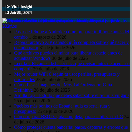
De Viral Insight
De Viral Insight
De Viral Insight
De Viral Insight
De Viral Insight
Historias Web
El Jul 7, 2024
El Jun 23, 2024
El Jun 20, 2024
El Jun 15, 2024
El Jun 11, 2024
Entradas recientes
Pasar de iPhone a Android: cómo preparar tu iPhone antes del
cambio
1 de agosto de 2026
Reparar archivo ZIP dañado: guía completa sobre qué hacer y
cuándo parar
31 de julio de 2026
Qué archivos puedes eliminar para liberar espacio antes de
actualizar Windows
30 de julio de 2026
Leer la URL antes de hacer clic: qué revisar antes de aceptar o
compartir
29 de julio de 2026
Mejor router WiFi 6 según tu uso: perfiles, presupuesto y
prioridades
28 de julio de 2026
Cómo Pasar Imágenes del Móvil al Ordenador: Guía
Definitiva
26 de julio de 2026
Ardilla roja: Todo lo que debes saber sobre el Sciurus vulgaris
25 de julio de 2026
Pueblos más bonitos de España: guía experta, ruta y
presupuesto
25 de julio de 2026
Cómo reparar BSOD: guía completa para estabilizar tu PC
24
de julio de 2026
Cómo proteger cuenta bancaria: pasos, capturas y errores que