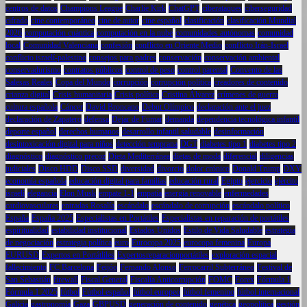
centros de datos
Champions League
Charlie Kirk
ChatGPT
ciberataques
ciberseguridad
cifrado
cine contemporáneo
cine de autor
cine español
clasificación
clasificación Mundial
2026
computación cuántica
computación en la nube
comunidades autónomas
comunidad
local
Comunidad Valenciana
confesión
conflicto en Oriente Medio
conflicto Irán-Israel
conflicto israelí-palestino
consejos para padres
conservación
conservación ambiental
conservadurismo
contratos públicos
control de peso
control parental
Convento de las
Salesas Reales
Copa del Mundo
corrupción
corrupción política
creadores de contenido
crianza digital
Crisis humanitaria
Crisis política
Cristina Álvarez
crímenes de guerra
cultura española
Cáncer
David Broncano
Debut Olímpico
declaración ante el juez
declaración de Zapatero
defensa
Dejar de Fumar
demanda
dependencia tecnológica infantil
deporte español
derechos humanos
desarrollo infantil saludable
desinformación
desintoxicación digital para niños
detección temprana
DGT
diabetes tipo 1
diabetes tipo 2
diagnóstico
diagnóstico precoz
Dieta Mediterránea
dietas de moda
diferencial
diligencias
judiciales
Disco HDD
Disco SSD
diversidad
divorcio
dolor crónico
Donald Trump
DXY
economía española
educación digital para familias
educación rural
Egipto
ejercicio
ejército
israelí
elegancia
Elon Musk
empate 1-1
empatía
energía renovable
enfermedades
cardiovasculares
entradas Rosalía
escándalo
escándalo de corrupción
escándalo político
España
España 2025
Especialistas en Portátiles
Especialistas en reparación de portátiles
espiritualidad
estabilidad institucional
Estados Unidos
Estilo de Vida Saludable
estrategia
de negociación
estrategia política
euro
Eurocopa 2025
eurocopa femenina
Europa
EURUSD
Expertos en Portátliles
Expertosreparacionportátiles
exploración espacial
fallecimiento
FC Barcelona
Feijóo
Fernando Alonso
Ferrocarril Subterráneo
Festival de
San Sebastián
firewall
Fiscal General
Fiscalía Anticorrupción
FOMC
Forex
Fórmula 1
Fórmula 1 2025
fútbol
Fútbol español
fútbol europeo
fútbol femenino
fútbol internacional
Galicia
gastronomía
Gaza
GBPUSD
generación de contenido
genética
geopolítica
gestión